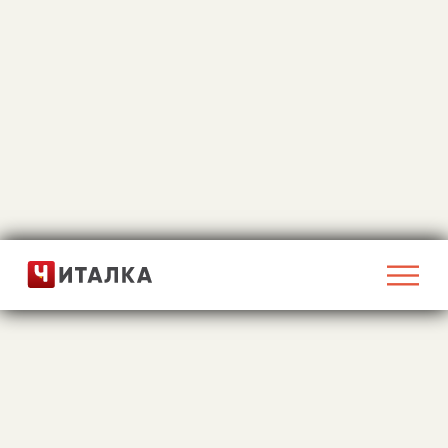
О проекте
Топ-100
Сейчас читают
Мне повезет!
Войти
Регистрация
Забыли пароль?
Главная
Фантастика
Социально-психологическая фантастика
«
»
Это не моя жизнь