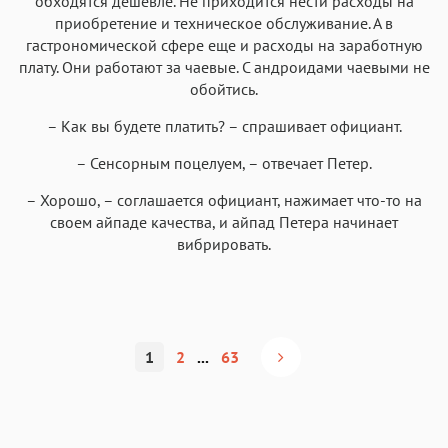
обходятся дешевле. Не приходится нести расходы на
приобретение и техническое обслуживание. А в
гастрономической сфере еще и расходы на заработную
плату. Они работают за чаевые. С андроидами чаевыми не
обойтись.
– Как вы будете платить? – спрашивает официант.
– Сенсорным поцелуем, – отвечает Петер.
– Хорошо, – соглашается официант, нажимает что-то на
своем айпаде качества, и айпад Петера начинает
вибрировать.
1
2
...
63