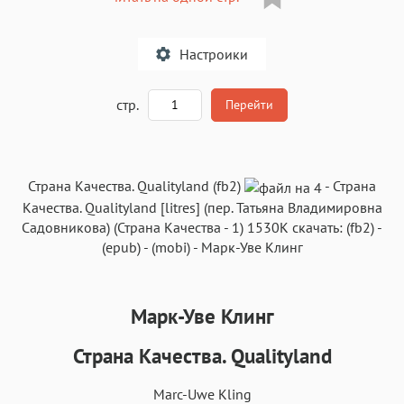
Настроики
A
стр.
Перейти
Текст
Текст
Текст
Текст
Страна Качества. Qualityland (fb2)
-
Страна
Качества. Qualityland
[litres] (пер.
Татьяна Владимировна
Садовникова
) (
Страна Качества
- 1)
1530K
скачать:
(fb2)
-
(epub)
-
(mobi)
-
Марк-Уве Клинг
Аа
Аа
Аа
Аа
Марк-Уве Клинг
Roboto
Fira Sans
Garamond
Times
Страна Качества. Qualityland
Аа
Аа
Аа
Аа
Iowan
SF Serif
New York
San Francisco
Marc-Uwe Kling