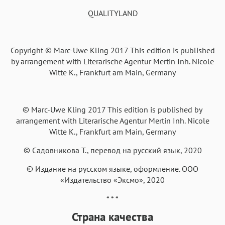
Аа
Аа
Аа
Аа
QUALITYLAND
Helvetica Neue
Georgia
Arial
Times New Roman
Аа
Аа
Аа
Аа
Copyright © Marc-Uwe Kling 2017 This edition is published
Menlo
SF Mono
Courier
Courier New
by arrangement with Literarische Agentur Mertin Inh. Nicole
Witte K., Frankfurt am Main, Germany
© Marc-Uwe Kling 2017 This edition is published by
arrangement with Literarische Agentur Mertin Inh. Nicole
Witte K., Frankfurt am Main, Germany
© Садовникова Т., перевод на русский язык, 2020
© Издание на русском языке, оформление. ООО
«Издательство «Эксмо», 2020
* * *
Страна качества