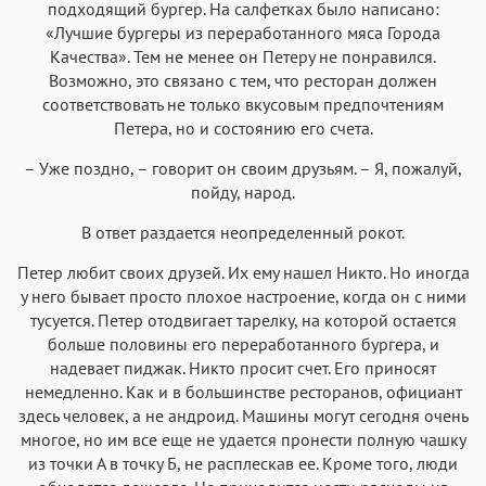
подходящий бургер. На салфетках было написано:
«Лучшие бургеры из переработанного мяса Города
Качества». Тем не менее он Петеру не понравился.
Возможно, это связано с тем, что ресторан должен
соответствовать не только вкусовым предпочтениям
Петера, но и состоянию его счета.
– Уже поздно, – говорит он своим друзьям. – Я, пожалуй,
пойду, народ.
В ответ раздается неопределенный рокот.
Петер любит своих друзей. Их ему нашел Никто. Но иногда
у него бывает просто плохое настроение, когда он с ними
тусуется. Петер отодвигает тарелку, на которой остается
больше половины его переработанного бургера, и
надевает пиджак. Никто просит счет. Его приносят
немедленно. Как и в большинстве ресторанов, официант
здесь человек, а не андроид. Машины могут сегодня очень
многое, но им все еще не удается пронести полную чашку
из точки А в точку Б, не расплескав ее. Кроме того, люди