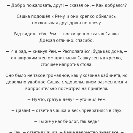
— Добро пожаловать, друг! — сказал он. — Как добрался?
Сашка подошёл к Рему, и они крепко обнялись,
похлопывая друг друга по плечу.
— Рад видеть тебя, Рем! — восхищенно сказал Сашка. —
Доехал отлично, спасибо.
— И я рад, — кивнул Рем. — Располагайся, будь как дома, —
он широким жестом пригласил Сашку сесть в кресло,
стоящее напротив стола.
Оно было не такое громадное, как у хозяина кабинета, но
довольно удобное. Сашка с удовольствием разместился и
вопросительно посмотрел на приятеля.
— Ну что, сразу к делу? — уточнил Рем.
— Давай! — ответил Сашка и весь превратился в слух.
— Ты же у нас биолог, так ведь?
— Так, — ответил Сашка. — Ваше ведомство знает всё, —