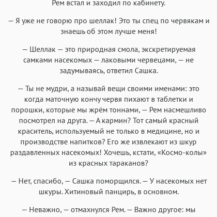
Рем встал и заходил по кабинету.
— Я уже не говорю про шеллак! Это ты спец по червякам и
знаешь об этом лучше меня!
— Шеллак — это природная смола, экскретируемая
самками насекомых — лаковыми червецами, — не
задумываясь, ответил Сашка.
— Ты не мудри, а называй вещи своими именами: это
когда маточную кончу червя пихают в таблетки и
порошки, которые мы жрём тоннами, — Рем насмешливо
посмотрел на друга. — А кармин? Тот самый красный
краситель, используемый не только в медицине, но и
производстве напитков? Его же извлекают из шкур
раздавленных насекомых! Хочешь, кстати, «Космо-колы»
из красных тараканов?
— Нет, спасибо, — Сашка поморщился. — У насекомых нет
шкуры. Хитиновый панцирь, в основном.
— Неважно, — отмахнулся Рем. — Важно другое: мы