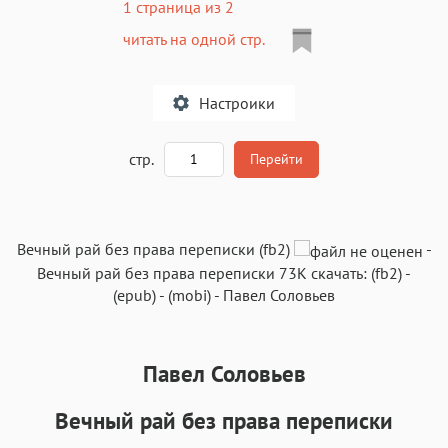
1 страница из 2
читать на одной стр.
Настроики
A
стр.
Перейти
Текст
Текст
Текст
Текст
Вечный рай без права переписки (fb2)
-
Вечный рай без права переписки
73K
скачать:
(fb2)
-
(epub)
-
(mobi)
-
Павел Соловьев
Павел Соловьев
Аа
Аа
Аа
Аа
Roboto
Fira Sans
Garamond
Times
Вечный рай без права переписки