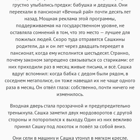
грустно улыбались предки: бабушка и дедушка. Они
переехали в пансионат «Вечный рай» почти десять лет
назад. Мощная реклама этой программы,
поддерживаемая на государственном уровне, не
оставляла сомнений в том, что это место — лучшее для
пожилых людей. Скоро туда отправятся Сашкины
родители, да и он лет через двадцать переедет в
пансионат, когда ему исполнится шестьдесят. Странно,
почему законом запрещено связываться со стариками: от
них приходили раз в месяц живые письма, и всё. Сашка
вдруг вспомнил: когда бабка с дедом были рядом, в
соседнем мегаполисе, он тоже навещал их не чаще одного
раза в месяц. Он отвёл глаза: собственно, почти ничего не
изменилось.
Входная дверь стала прозрачной и предупредительно
тренькнула. Сашка заметил двух мордоворотов с другой
стороны и поторопился к выходу. Один из них вежливо
принял Сашку под локоток и повёл за собой вниз.
Они сели в машину и Сашка утонул в мягком кресле.