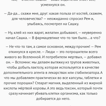
усмехнулся он.
— Да-да… скажи мне, друг: какая польза от костей, скажем,
для человечества? — неожиданно спросил Рем и,
улыбаясь, посмотрел на Сашку.
— Ну, клей из них варят, желатин добывают, — неуверенно
начал Сашка. — В фармацевтике что-то там было… а что?
— Не что-то там, а самое основное, между прочим! — Рем
откинулся в кресле. — Люди — это потрошители всего
живого во Вселенной. И потребители мертвых, — добавил
он. — Вспомни: мы делаем вытяжку из трупов животных,
чтобы добыть лактозу, которая используется в качестве
дополнительного агента в лекарствах или стабилизатора. А
что мы добавляем практически во все капсулы, таблетки и
прочие порошки? Стеарат магния, выделенный из жирной
кислоты мёртвой коровы. А это ведь токсин, который почти
сразу начинает убивать клетки организма, как только
добирается до него.