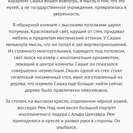
караулом. Сашка вошел вовнутрь, и мысль о том, что это
музей, а не государственное учреждение, превратилась в
уверенность.
В обширной комнате с высокими потолками царил
полумрак. Красноватый свет, идущий от стен, придавал
мебели и предметам мистический оттенок. У Сашки
мелькнула мысль, что он попал в зал жертвоприношений.
Из странного многоугольника, парящего под потолком,
свет лился на ковёр с инопланетным орнаментом,
лежащий в центре комнаты. Сашке он показался
совершенно неуместным. Около одной из стен стоял
гигантский письменный стол, явно изготовленный из
дерева, что изумило Сашку ещё больше: найти сейчас
дерево было практически невозможно.
За столом, на высоком кресле, отделанном чёрной кожей,
восседал Рем. Над ним висел большой портрет
инопланетного лидера с Альфа Центавра. Рем
приподнялся в кресле и развел руки в стороны. Он
улыбался.