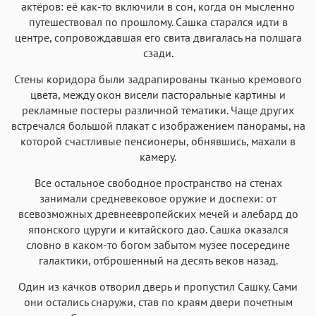
актёров: её как-то включили в сон, когда он мысленно
путешествовал по прошлому. Сашка старался идти в
центре, сопровождавшая его свита двигалась на полшага
сзади.
Стены коридора были задрапированы тканью кремового
цвета, между окон висели пасторальные картины и
рекламные постеры различной тематики. Чаще других
встречался большой плакат с изображением панорамы, на
которой счастливые пенсионеры, обнявшись, махали в
камеру.
Все остальное свободное пространство на стенах
занимали средневековое оружие и доспехи: от
всевозможных древнеевропейских мечей и алебард до
японского цуруги и китайского дао. Сашка оказался
словно в каком-то богом забытом музее посередине
галактики, отброшенный на десять веков назад.
Один из качков отворил дверь и пропустил Сашку. Сами
они остались снаружи, став по краям двери почетным