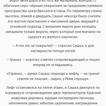
ворот вела дорога из того же материала. Контраст с
обычным серо-чёрным покрытием за пределами палевого
пространства сразу бросался в глаза. По периметру стояла
высотка, этажей в двадцать. Сашке некогда было считать:
его жестом пригласили к массивной двери, ведущей в
основной подъезд. С внешним миром дом-колодец
связывали только ворота, через которые они въехали по
«дороге из желтого кирпича».
— А что это за покрытие? — спросил Сашка, и для
наглядности топнул ногой.
— Гранит, — коротко ответил сопровождающий и пошел
вперед не оглядываясь.
«Странно, — думал Сашка, подходя к лифту, — на гранит
совсем не похоже… ладно, у Рема спрошу».
Лифт остановился на пятом этаже, и Сашка двинулся по
коридору в сопровождении двух терминаторов. Красная
ковровая дорожка, идущая посередине прохода,
напомнила давно забытую церемонию награждения