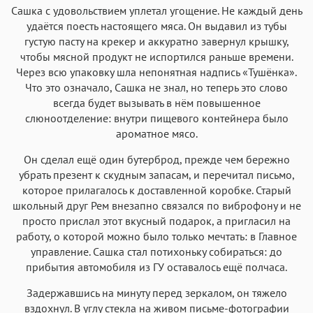
Аа
Аа
Аа
Аа
Сашка с удовольствием уплетал угощение. Не каждый день
Iowan
SF Serif
New York
San Francisco
удаётся поесть настоящего мяса. Он выдавил из тубы
Аа
Аа
густую пасту на крекер и аккуратно завернул крышку,
Аа
Аа
чтобы мясной продукт не испортился раньше времени.
Helvetica Neue
Georgia
Arial
Times New Roman
Через всю упаковку шла непонятная надпись «Тушёнка».
Аа
Аа
Аа
Аа
Что это означало, Сашка не знал, но теперь это слово
всегда будет вызывать в нём повышенное
Menlo
SF Mono
Courier
Courier New
слюноотделение: внутри пищевого контейнера было
ароматное мясо.
Он сделал ещё один бутерброд, прежде чем бережно
убрать презент к скудным запасам, и перечитал письмо,
которое прилагалось к доставленной коробке. Старый
школьный друг Рем внезапно связался по виброфону и не
просто прислал этот вкусный подарок, а пригласил на
работу, о которой можно было только мечтать: в Главное
управление. Сашка стал потихоньку собираться: до
прибытия автомобиля из ГУ оставалось ещё полчаса.
Задержавшись на минуту перед зеркалом, он тяжело
вздохнул. В углу стекла на живом письме-фотографии