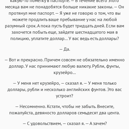
какую-то пометку в паспорте. — В течение всего этого
месяца вам не понадобятся больше никакие законы. — Он
протянул мне паспорт. — Я уже не говорю о том, что вы
можете продлить ваше пребывание у нас на любой
разумный срок. А пока пусть будет тридцать дней. Если вам
захочется побыть еще, зайдете шестнадцатого мая в
полицию, уплатите доллар... У вас ведь есть доллары?
— Да.
— Вот и прекрасно. Причем совсем не обязательно именно
доллар. У нас принимают любую валюту. Рубли, фунты,
крузейро...
— У меня нет крузейро, — сказал я. — У меня только
доллары, рубли и несколько английских фунтов. Это вас
устроит?
— Несомненно. Кстати, чтобы не забыть. Внесите,
пожалуйста, девяносто долларов семьдесят два цента.
— С удовольствием, — сказал я. — А зачем?