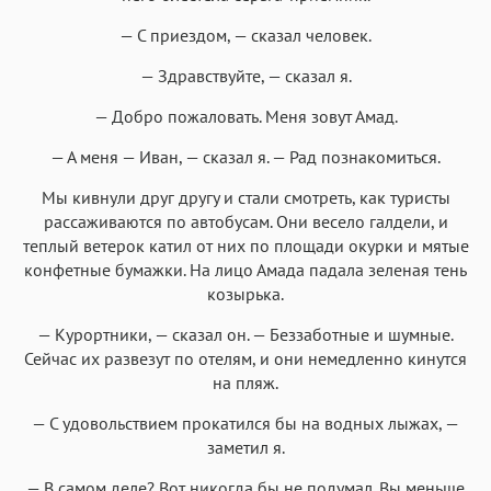
— С приездом, — сказал человек.
— Здравствуйте, — сказал я.
— Добро пожаловать. Меня зовут Амад.
— А меня — Иван, — сказал я. — Рад познакомиться.
Мы кивнули друг другу и стали смотреть, как туристы
рассаживаются по автобусам. Они весело галдели, и
теплый ветерок катил от них по площади окурки и мятые
конфетные бумажки. На лицо Амада падала зеленая тень
козырька.
— Курортники, — сказал он. — Беззаботные и шумные.
Сейчас их развезут по отелям, и они немедленно кинутся
на пляж.
— С удовольствием прокатился бы на водных лыжах, —
заметил я.
— В самом деле? Вот никогда бы не подумал. Вы меньше