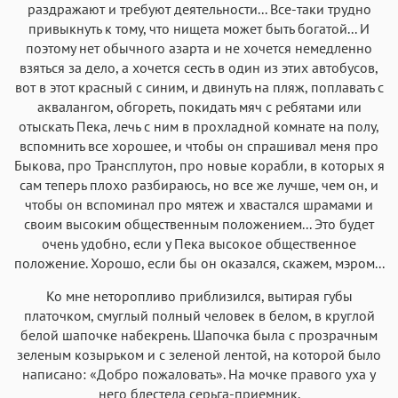
раздражают и требуют деятельности... Все-таки трудно
привыкнуть к тому, что нищета может быть богатой... И
поэтому нет обычного азарта и не хочется немедленно
взяться за дело, а хочется сесть в один из этих автобусов,
вот в этот красный с синим, и двинуть на пляж, поплавать с
аквалангом, обгореть, покидать мяч с ребятами или
отыскать Пека, лечь с ним в прохладной комнате на полу,
вспомнить все хорошее, и чтобы он спрашивал меня про
Быкова, про Трансплутон, про новые корабли, в которых я
сам теперь плохо разбираюсь, но все же лучше, чем он, и
чтобы он вспоминал про мятеж и хвастался шрамами и
своим высоким общественным положением... Это будет
очень удобно, если у Пека высокое общественное
положение. Хорошо, если бы он оказался, скажем, мэром...
Ко мне неторопливо приблизился, вытирая губы
платочком, смуглый полный человек в белом, в круглой
белой шапочке набекрень. Шапочка была с прозрачным
зеленым козырьком и с зеленой лентой, на которой было
написано: «Добро пожаловать». На мочке правого уха у
него блестела серьга-приемник.