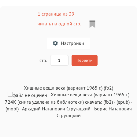
1 страница из 39
читать на одной стр.
Настроики
A
стр.
Перейти
Текст
Текст
Текст
Текст
Хищные вещи века (вариант 1965 г.) (fb2)
-
Хищные вещи века (вариант 1965 г.)
724K
(книга удалена из библиотеки) скачать:
(fb2)
-
(epub)
-
(mobi)
-
Аркадий Натанович Стругацкий
-
Борис Натанович
Стругацкий
Аа
Аа
Аа
Аа
Roboto
Fira Sans
Garamond
Times