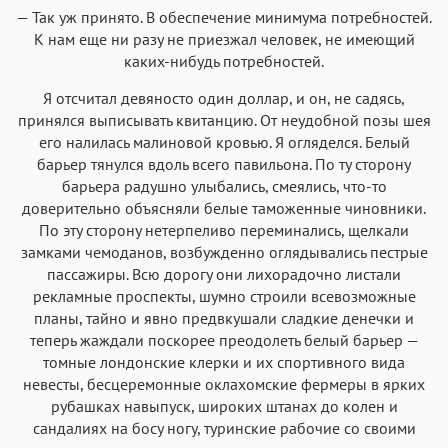
— Так уж принято. В обеспечение минимума потребностей.
К нам еще ни разу не приезжал человек, не имеющий
каких-нибудь потребностей.
Я отсчитал девяносто один доллар, и он, не садясь,
принялся выписывать квитанцию. От неудобной позы шея
его налилась малиновой кровью. Я огляделся. Белый
барьер тянулся вдоль всего павильона. По ту сторону
барьера радушно улыбались, смеялись, что-то
доверительно объясняли белые таможенные чиновники.
По эту сторону нетерпеливо переминались, щелкали
замками чемоданов, возбужденно оглядывались пестрые
пассажиры. Всю дорогу они лихорадочно листали
рекламные проспекты, шумно строили всевозможные
планы, тайно и явно предвкушали сладкие денечки и
теперь жаждали поскорее преодолеть белый барьер —
томные лондонские клерки и их спортивного вида
невесты, бесцеремонные оклахомские фермеры в ярких
рубашках навыпуск, широких штанах до колен и
сандалиях на босу ногу, туринские рабочие со своими