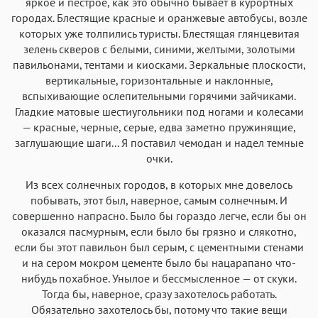
яркое и пестрое, как это обычно бывает в курортных
городах. Блестящие красные и оранжевые автобусы, возле
которых уже толпились туристы. Блестящая глянцевитая
зелень скверов с белыми, синими, желтыми, золотыми
павильонами, тентами и киосками. Зеркальные плоскости,
вертикальные, горизонтальные и наклонные,
вспыхивающие ослепительными горячими зайчиками.
Гладкие матовые шестиугольники под ногами и колесами
— красные, черные, серые, едва заметно пружинящие,
заглушающие шаги... Я поставил чемодан и надел темные
очки.
Из всех солнечных городов, в которых мне довелось
побывать, этот был, наверное, самым солнечным. И
совершенно напрасно. Было бы гораздо легче, если бы он
оказался пасмурным, если было бы грязно и слякотно,
если бы этот павильон был серым, с цементными стенами
и на сером мокром цементе было бы нацарапано что-
нибудь похабное. Унылое и бессмысленное — от скуки.
Тогда бы, наверное, сразу захотелось работать.
Обязательно захотелось бы, потому что такие вещи