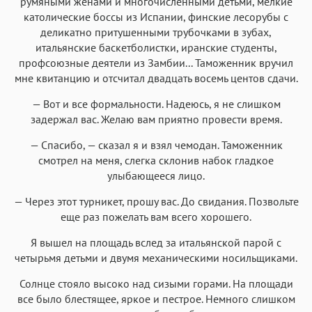
румяными женами и многочисленными детьми, мелкие
католические боссы из Испании, финские лесорубы с
деликатно притушенными трубочками в зубах,
итальянские баскетболистки, иранские студенты,
профсоюзные деятели из Замбии... Таможенник вручил
мне квитанцию и отсчитал двадцать восемь центов сдачи.
— Вот и все формальности. Надеюсь, я не слишком
задержал вас. Желаю вам приятно провести время.
— Спасибо, — сказал я и взял чемодан. Таможенник
смотрел на меня, слегка склонив набок гладкое
улыбающееся лицо.
— Через этот турникет, прошу вас. До свидания. Позвольте
еще раз пожелать вам всего хорошего.
Я вышел на площадь вслед за итальянской парой с
четырьмя детьми и двумя механическими носильщиками.
Солнце стояло высоко над сизыми горами. На площади
все было блестящее, яркое и пестрое. Немного слишком