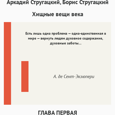
Аркадий Стругацкий, Борис Стругацкий
Аа
Аа
Аа
Аа
Хищные вещи века
Iowan
SF Serif
New York
San Francisco
Аа
Аа
Аа
Аа
Helvetica Neue
Georgia
Arial
Times New Roman
Есть лишь одна проблема — одна-единственная в
мире — вернуть людям духовное содержание,
Аа
Аа
Аа
Аа
духовные заботы…
Menlo
SF Mono
Courier
Courier New
А. де Сент-Экзюпери
ГЛАВА ПЕРВАЯ