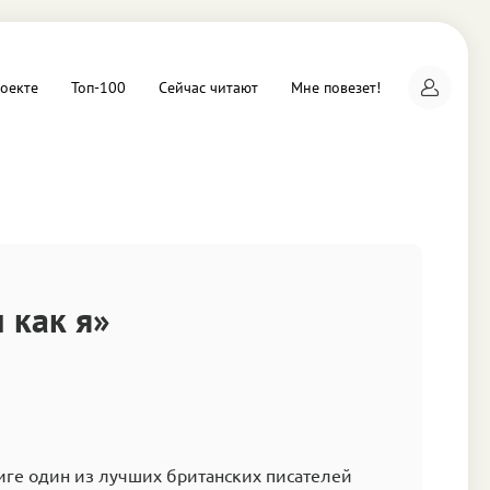
оекте
Топ-100
Сейчас читают
Мне повезет!
а
 как я»
иге один из лучших британских писателей