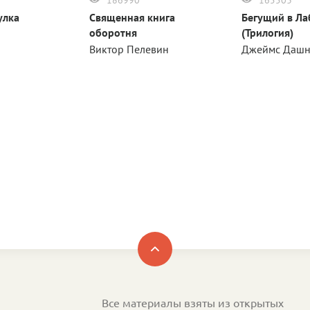
улка
Священная книга
Бегущий в Ла
оборотня
(Трилогия)
Виктор Пелевин
Джеймс Дашн
Все материалы взяты из открытых