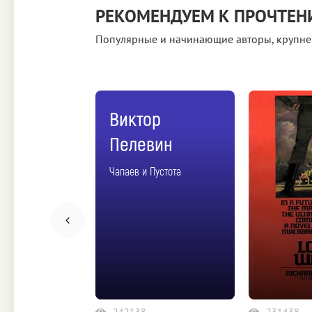
РЕКОМЕНДУЕМ К ПРОЧТЕ
Популярные и начинающие авторы, крупне
Виктор
ович
Пелевин
мов
Чапаев и Пустота
242138
231438