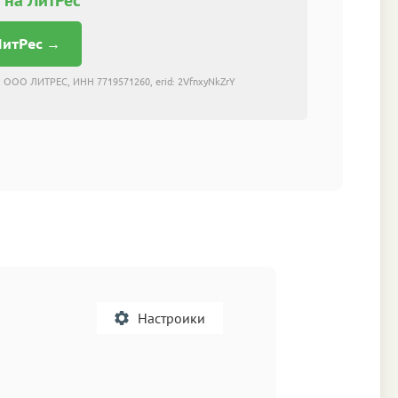
ЛитРес →
 ООО ЛИТРЕС, ИНН 7719571260, erid: 2VfnxyNkZrY
Настроики
A