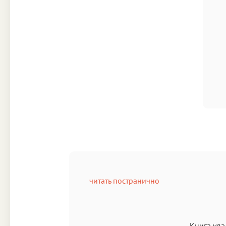
читать постранично
Книга уда