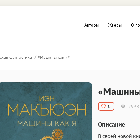
Авторы
Жанры
О пр
вы и Триллеры
Любовные романы
«
»
ская фантастика
Машины как я
Детское
ная литература
Документальная литератур
«Машины
Драматургия
2938
0
дство
Компьютеры и Интернет
Описание
ное
Фольклор
В своей новой кн