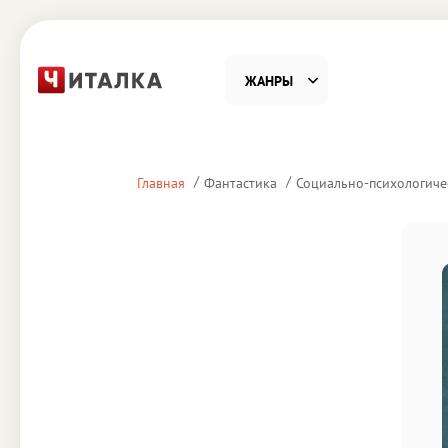
ЖАНРЫ
Фантастика
Детекти
Главная
Фантастика
Социально-психологиче
Приключения
Проза
Наука, Образование
Справоч
Религия и духовность
Поэзия
Юмор
Домово
Деловая литература
Старин