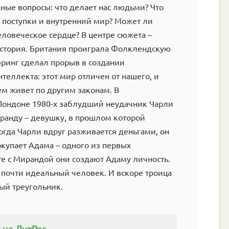
ные вопросы: что делает нас людьми? Что
 поступки и внутренний мир? Может ли
ловеческое сердце? В центре сюжета –
история. Британия проиграла Фолклендскую
юринг сделал прорыв в создании
нтеллекта: этот мир отличен от нашего, и
м живет по другим законам. В
Лондоне 1980-х заблудший неудачник Чарли
ранду – девушку, в прошлом которой
огда Чарли вдруг разживается деньгами, он
купает Адама – одного из первых
е с Мирандой они создают Адаму личность.
 почти идеальный человек. И вскоре троица
ый треугольник.
 на ЛитРес