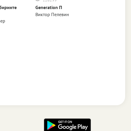
биринте
Generation П
Затворник и 
Виктор Пелевин
Виктор Пелеви
ер