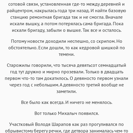
сотовой связи, установленная где-то между деревней и
райцентром, накрылась года три назад. И найти базовую
станцию ремонтная бригада так и не смогла. Вначале
искали вышку, а потом потерялась сама бригада. Пока
искали бригаду, забыли о вышке. Так все и осталось.
Потому новости доходили неспешно, со скрипом. Но
обстоятельно. Если дошли, то как кедровой шишкой по
темени.
Старожилы говорили, что тысяча девятьсот семнадцатый
год тут дружно и мирно прозевали. Только в двадцать
первом что-то там докатилось. О девяносто первом узнали
через год с небольшим. А девяносто третий вообще не
заметили.
Все было как всегда. И ничего не менялось.
Вот только Михалыч появился.
Участковый Володя Шарапов как раз прогуливался по
обрывистому берегу речки, где детвора занималась чем-то