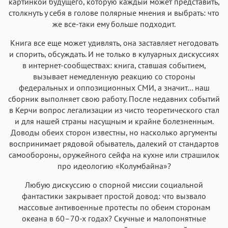
картинкой будущего, которую каждый может представить,
столкнуть у себя в голове полярные мнения и выбрать: что
же все-таки ему больше подходит.
Книга все еще может удивлять, она заставляет негодовать
и спорить, обсуждать. И не только в кулуарных дискуссиях
в интернет-сообществах: книга, ставшая событием,
вызывает немедленную реакцию со стороны
федеральных и оппозиционных СМИ, а значит… наш
сборник выполняет свою работу. После недавних событий
в Керчи вопрос легализации из чисто теоретического стал
и для нашей страны насущным и крайне болезненным.
Доводы обеих сторон известны, но насколько аргументы
воспринимает рядовой обыватель, далекий от стандартов
самообороны, оружейного сейфа на кухне или страшилок
про идеологию «Колумбайна»?
Любую дискуссию о спорной миссии социальной
фантастики закрывает простой довод: что вызвало
массовые антивоенные протесты по обеим сторонам
океана в 60–70-х годах? Скучные и малопонятные