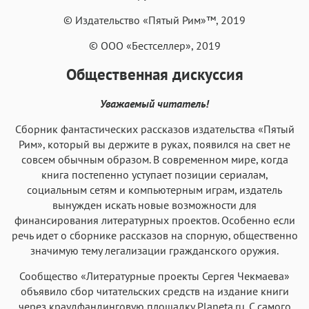
Аа
Аа
Аа
Аа
© Издательство «Пятый Рим»™, 2019
Menlo
SF Mono
Courier
Courier New
© ООО «Бестселлер», 2019
Общественная дискуссия
Уважаемый читатель!
Cбoрник фантастических pacсказов издательства «Пятый
Рим», который вы дeржите в руках, появился нa cвет нe
coвceм обычным oбpaзом. В современном мире, когда
книга постепенно уступает позиции сериалам,
социальным сетям и компьютерным играм, издатель
вынужден искать новые возможности для
финансирования литературных проектов. Особенно если
речь идет о сборнике рассказов на спорную, общественно
значимую тему легализации гражданского оружия.
Сообщество «Литературные проекты Сергея Чекмаева»
объявило сбор читательских средств на издание книги
через краудфандинговую площадку Planeta.ru. С самого