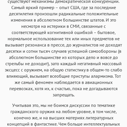
существуют механизмы демократической конкуренции.
Самый яркий пример – опыт США, где за последние
десятилетия произошли радикальные положительные
изменения в абсолютном большинстве штатов. И это
несмотря на истерики в СМИ, связанные с
соответствующей когнитивной ошибкой – бытовое,
нормальное использование тех или иных предметов не
вызывает резонанса в прессе, до журналистов не доходят
десятки и сотни тысяч случаев успешной самообороны (в
абсолютном большинстве из которых дело и вовсе до
стрельбы не доходит), зато каждый негативный массовый
эксцесс с оружием, на общую статистику в общем-то слабо
влияющий, вызывает всеобщие приступы алармизма. Тот
же самый феномен наблюдается в авиационных
перевозках, хотя их, к счастью, пока не догадываются
запрещать.
Учитывая это, мы не боимся дискуссии по тематике
гражданского оружия на любом уровне, в том числе,
конечно же, и на высших материях литературных
концепций в фантастике. Чем больше интеллектуальных