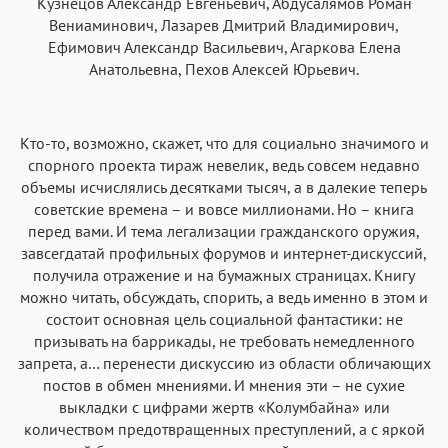
Кузнецов Александр Евгеньевич, Абдусалямов Роман
Вениаминович, Лазарев Дмитрий Владимирович,
Ефимович Александр Васильевич, Агаркова Елена
Анатольевна, Пехов Алексей Юрьевич.
Кто-то, возможно, скажет, что для социально значимого и
спорного проекта тираж невелик, ведь совсем недавно
объемы исчислялись десятками тысяч, а в далекие теперь
советские времена – и вовсе миллионами. Но – книга
перед вами. И тема легализации гражданского оружия,
завсегдатай профильных форумов и интернет-дискуссий,
получила отражение и на бумажных страницах. Книгу
можно читать, обсуждать, спорить, а ведь именно в этом и
состоит основная цель социальной фантастики: не
призывать на баррикады, не требовать немедленного
запрета, а… перенести дискуссию из области обличающих
постов в обмен мнениями. И мнения эти – не сухие
выкладки с цифрами жертв «Колумбайна» или
количеством предотвращенных преступлений, а с яркой