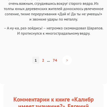
очень важным, сгрудившись вокруг старого ведра. Из
толпы юных деревенских жителей доносилось увлеченное
сопение, тихие переругивания «Дай я! Да ты не умеешь!»
и звонкие удары по металлу.
– А ну-ка, раз-зойдись! – негромко скомандовал Шарапов.
И протиснулся к многострадальному ведру.
1
2
...
74
Комментарии к книге «Калибр
имеет значение?», Евгений