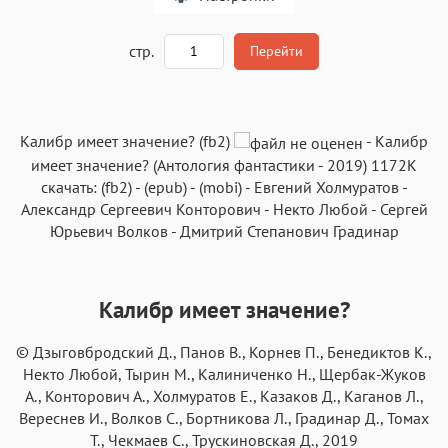
A
стр.
Перейти
Текст
Текст
Текст
Текст
Калибр имеет значение? (fb2)
-
Калибр
имеет значение?
(
Антология фантастики
- 2019)
1172K
скачать:
(fb2)
-
(epub)
-
(mobi)
-
Евгений Холмуратов
-
Александр Сергеевич Конторович
-
Некто Любой
-
Сергей
Юрьевич Волков
-
Дмитрий Степанович Градинар
Аа
Аа
Аа
Аа
Roboto
Fira Sans
Garamond
Times
Калибр имеет значение?
Аа
Аа
Аа
Аа
© Дзыговбродский Д., Панов В., Корнев П., Бенедиктов К.,
Iowan
SF Serif
New York
San Francisco
Некто Любой, Тырин М., Калиниченко Н., Щербак-Жуков
Аа
Аа
А., Конторович А., Холмуратов Е., Казаков Д., Каганов Л.,
Аа
Аа
Вереснев И., Волков С., Бортникова Л., Градинар Д., Томах
Helvetica Neue
Georgia
Arial
Times New Roman
Т., Чекмаев С., Трускиновская Д., 2019