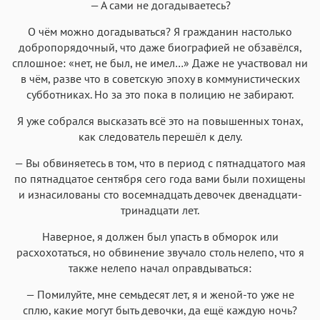
— А сами не догадываетесь?
Menlo
SF Mono
Courier
Courier New
О чём можно догадываться? Я гражданин настолько
добропорядочный, что даже биографией не обзавёлся,
сплошное: «нет, не был, не имел…» Даже не участвовал ни
в чём, разве что в советскую эпоху в коммунистических
субботниках. Но за это пока в полицию не забирают.
Я уже собрался высказать всё это на повышенных тонах,
как следователь перешёл к делу.
— Вы обвиняетесь в том, что в период с пятнадцатого мая
по пятнадцатое сентября сего года вами были похищены
и изнасилованы сто восемнадцать девочек двенадцати-
тринадцати лет.
Наверное, я должен был упасть в обморок или
расхохотаться, но обвинение звучало столь нелепо, что я
также нелепо начал оправдываться:
— Помилуйте, мне семьдесят лет, я и женой-то уже не
сплю, какие могут быть девочки, да ещё каждую ночь?