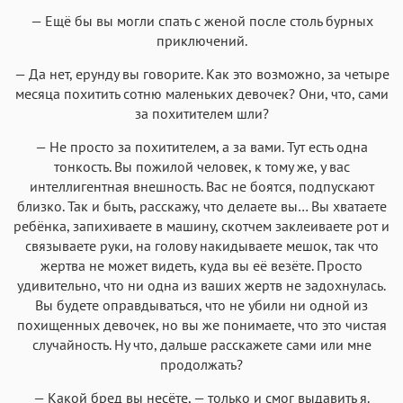
— Ещё бы вы могли спать с женой после столь бурных
приключений.
— Да нет, ерунду вы говорите. Как это возможно, за четыре
месяца похитить сотню маленьких девочек? Они, что, сами
за похитителем шли?
— Не просто за похитителем, а за вами. Тут есть одна
тонкость. Вы пожилой человек, к тому же, у вас
интеллигентная внешность. Вас не боятся, подпускают
близко. Так и быть, расскажу, что делаете вы… Вы хватаете
ребёнка, запихиваете в машину, скотчем заклеиваете рот и
связываете руки, на голову накидываете мешок, так что
жертва не может видеть, куда вы её везёте. Просто
удивительно, что ни одна из ваших жертв не задохнулась.
Вы будете оправдываться, что не убили ни одной из
похищенных девочек, но вы же понимаете, что это чистая
случайность. Ну что, дальше расскажете сами или мне
продолжать?
— Какой бред вы несёте, — только и смог выдавить я.