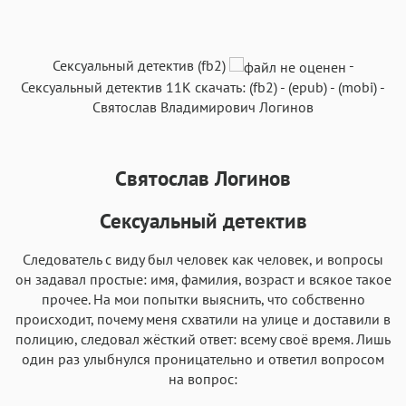
A
Сексуальный детектив (fb2)
-
Текст
Текст
Текст
Текст
Сексуальный детектив
11K
скачать:
(fb2)
-
(epub)
-
(mobi)
-
Святослав Владимирович Логинов
Святослав Логинов
Аа
Аа
Аа
Аа
Сексуальный детектив
Roboto
Fira Sans
Garamond
Times
Следователь с виду был человек как человек, и вопросы
Аа
Аа
Аа
Аа
он задавал простые: имя, фамилия, возраст и всякое такое
прочее. На мои попытки выяснить, что собственно
Iowan
SF Serif
New York
San Francisco
происходит, почему меня схватили на улице и доставили в
Аа
Аа
Аа
Аа
полицию, следовал жёсткий ответ: всему своё время. Лишь
один раз улыбнулся проницательно и ответил вопросом
Helvetica Neue
Georgia
Arial
Times New Roman
на вопрос:
Аа
Аа
Аа
Аа