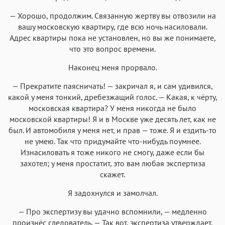
— Хорошо, продолжим. Связанную жертву вы отвозили на
вашу московскую квартиру, где всю ночь насиловали.
Адрес квартиры пока не установлен, но вы же понимаете,
что это вопрос времени.
Наконец меня прорвало.
— Прекратите паясничать! — закричал я, и сам удивился,
какой у меня тонкий, дребезжащий голос. — Какая, к чёрту,
московская квартира? У меня никогда не было
московской квартиры! Я и в Москве уже десять лет, как не
был. И автомобиля у меня нет, и прав — тоже. Я и ездить-то
не умею. Так что придумайте что-нибудь поумнее.
Изнасиловать я тоже никого не смогу, даже если бы
захотел; у меня простатит, это вам любая экспертиза
скажет.
Я задохнулся и замолчал.
— Про экспертизу вы удачно вспомнили, — медленно
произнёс следователь. — Так вот, экспертиза утверждает,