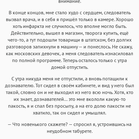
внимание.
В конце концов, мне стало худо с сердцем, следователь
вызвал врача, и в себя я пришёл только в камере. Хорошо
хоть инфаркта не случилось, что вполне могло быть.
Действительно, вышел в магазин, творога купить, ещё
чего-то, а тут подошли товарищи в штатском, без долгих
разговоров запихнули в машину — и понеслось. Не скажу,
как московских девочек, а меня следователь изнасиловал
по полной программе. Теперь осталось только с утра
домой отпустить.
С утра никуда меня не отпустили, а вновь потащили к
дознавателю. Тот сидел в своём кабинете, и вид у него был
такой, словно он и не выходил из него всю ночь. Хотя, кто
их знает, дознавателей… это мне вкололи какую-то
пакость, я и спал без просыпу, а на его долю пакости не
хватило, так он сидел и умышлял.
— Что новенького скажете? — спросил я, устроившись на
неудобном табурете.