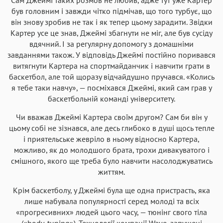
був головним і завжди чітко підмічав, що того турбує, що
він знову зробив не так і як тепер цьому зарадити. Звідки
Картер усе це знав, Джеймі збагнути не міг, але був сусіду
вдячний. І за регулярну допомогу з домашніми
завданнями також. У відповідь Джеймі постійно поривався
витягнути Картера на спортмайданчик і навчити грати в
баскетбол, але той щоразу відчайдушно пручався. «Колись
я тебе таки навчу», — посміхався Джеймі, який сам грав у
баскетбольній команді університету.
Чи вважав Джеймі Картера своїм другом? Сам би він у
цьому собі не зізнався, але десь глибоко в душі щось тепле
і приятельське жевріло в ньому відносно Картера,
можливо, як до молодшого брата, трохи дивакуватого і
смішного, якого ще треба було навчити насолоджуватись
життям.
Крім баскетболу, у Джеймі була ще одна пристрасть, яка
лише набувала популярності серед молоді та всіх
«прогресивних» людей цього часу, — тюнінг свого тіла
(«body-tuning»). Технології компанії Wave, запущені