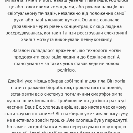
це або голосовими командами, або рухами пальців по
«віртуальному тачпаді», незалежно від положення самої
руки, або навіть «силою думки». Останнє означало
управління через рівень концентрації: якщо людина
зосереджувалась, контактні лінзи реєстрували електричні
хвилі з мозку та виконували певну команду.
Загалом складалося враження, що технології могли
продовжити еволюцію людини до безкінечності. А
трансгуманізм за таких умов ставав ледь не новою
релігією.
Джеймі уже місяць обирав собі тюнінг для тіла. Він хотів
стати справжнім біороботом, прокачатись по повній,
встановити всю систему з потиличним смартфоном та
купою інших імплантів. Пройшовши по декілька разів усі
частини Deus Ex, хлопець вирішив, що настав час самому
стати «аугментованим»! Він назбирав уже чималеньку суму,
і не вистачало зовсім трошки. Але хлопець був у передчутті,
бо саме сьогодні батьки мали перерахувати нову порцію
грошей, і тоді він здійснить таке бажане придбання.