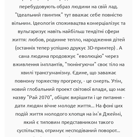
перебудовують образ людини на свій лад.
"Ідеальний гвинтик" тут вважає себе повністю
вільним. Ідеологія споживацтва комерціалізує та
вульгаризує навіть найбільш тендітні сфери
життя: любов, родинне тепло, народження дітей
(останніх тепер успішно друкує 3D-принтер) . А
сама людина продовжує "еволюцію" через
вживлення імплантів, "тюнінгуючи" своє тіло на
хвилі трансгуманізму. Єдине, що заважає
повному торжеству прогресу, - це смерть. Утім,
новий глобальний проект світової влади, що має
назву "Рай 2070", обіцяє вирішити і це питання -
дати людям вічне молоде життя... На фоні цих
подій життя молодого хлопця на ім'я Джеймі,
який є типовим представником такого
суспільства, отримує несподіваний поворот...