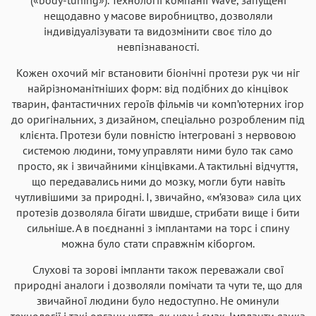
нещодавно у масове виробництво, дозволяли
індивідуалізувати та видозмінити своє тіло до
невпізнаваності.
Кожен охочий міг встановити біонічні протези рук чи ніг
найрізноманітніших форм: від подібних до кінцівок
тварин, фантастичних героїв фільмів чи комп’ютерних ігор
до оригінальних, з дизайном, спеціально розробленим під
клієнта. Протези були повністю інтегровані з нервовою
системою людини, тому управляти ними було так само
просто, як і звичайними кінцівками. А тактильні відчуття,
що передавались ними до мозку, могли бути навіть
чутливішими за природні. І, звичайно, «м’язова» сила цих
протезів дозволяла бігати швидше, стрибати вище і бити
сильніше. А в поєднанні з імплантами на торс і спину
можна було стати справжнім кіборгом.
Слухові та зорові імпланти також переважали свої
природні аналоги і дозволяли помічати та чути те, що для
звичайної людини було недоступно. Не оминули
технології і такі органи чуття, як нюх і смак. Імпланти язика