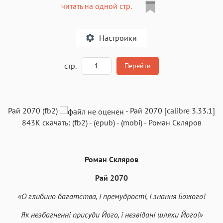
читать на одной стр.
Настроики
A
стр.
Перейти
Текст
Текст
Текст
Текст
Рай 2070 (fb2)
-
Рай 2070
[calibre 3.33.1]
843K
скачать:
(fb2)
-
(epub)
-
(mobi)
-
Роман Скляров
Роман Скляров
Аа
Аа
Аа
Аа
Рай 2070
Roboto
Fira Sans
Garamond
Times
«О глибино багатства, і премудрості, і знання Божого!
Аа
Аа
Аа
Аа
Як незбагненні присуди Його, і незвідані шляхи Його!»
Iowan
SF Serif
New York
San Francisco