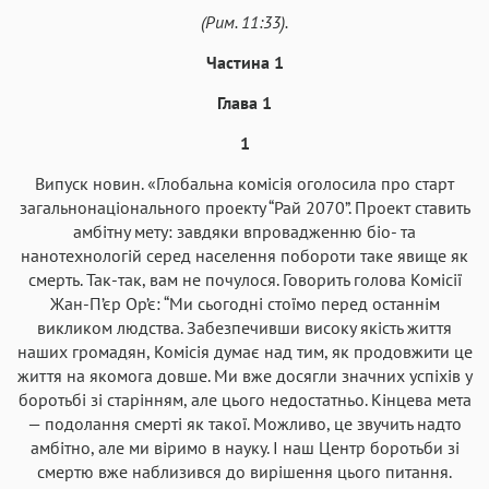
(Рим. 11:33).
Аа
Аа
Аа
Аа
Частина 1
Helvetica Neue
Georgia
Arial
Times New Roman
Глава 1
Аа
Аа
Аа
Аа
Menlo
SF Mono
Courier
Courier New
1
Випуск новин. «Глобальна комісія оголосила про старт
загальнонаціонального проекту “Рай 2070”. Проект ставить
амбітну мету: завдяки впровадженню біо- та
нанотехнологій серед населення побороти таке явище як
смерть. Так-так, вам не почулося. Говорить голова Комісії
Жан-П’єр Ор’є: “Ми сьогодні стоїмо перед останнім
викликом людства. Забезпечивши високу якість життя
наших громадян, Комісія думає над тим, як продовжити це
життя на якомога довше. Ми вже досягли значних успіхів у
боротьбі зі старінням, але цього недостатньо. Кінцева мета
— подолання смерті як такої. Можливо, це звучить надто
амбітно, але ми віримо в науку. І наш Центр боротьби зі
смертю вже наблизився до вирішення цього питання.