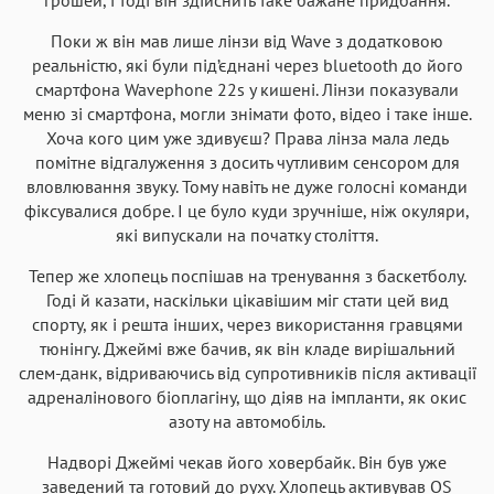
Поки ж він мав лише лінзи від Wave з додатковою
реальністю, які були під’єднані через bluetooth до його
смартфона Wavephone 22s у кишені. Лінзи показували
меню зі смартфона, могли знімати фото, відео і таке інше.
Хоча кого цим уже здивуєш? Права лінза мала ледь
помітне відгалуження з досить чутливим сенсором для
вловлювання звуку. Тому навіть не дуже голосні команди
фіксувалися добре. І це було куди зручніше, ніж окуляри,
які випускали на початку століття.
Тепер же хлопець поспішав на тренування з баскетболу.
Годі й казати, наскільки цікавішим міг стати цей вид
спорту, як і решта інших, через використання гравцями
тюнінгу. Джеймі вже бачив, як він кладе вирішальний
слем-данк, відриваючись від супротивників після активації
адреналінового біоплагіну, що діяв на імпланти, як окис
азоту на автомобіль.
Надворі Джеймі чекав його ховербайк. Він був уже
заведений та готовий до руху. Хлопець активував OS