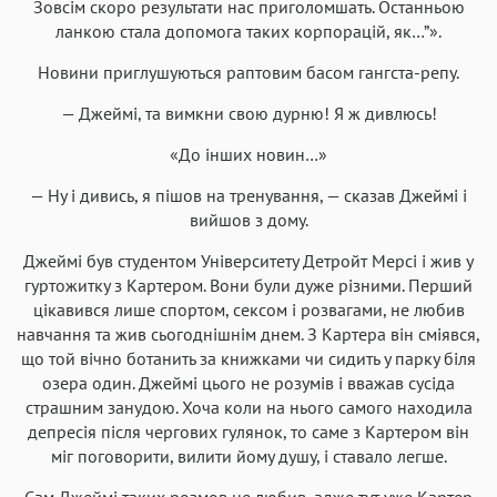
Зовсім скоро результати нас приголомшать. Останньою
ланкою стала допомога таких корпорацій, як…”».
Новини приглушуються раптовим басом гангста-репу.
— Джеймі, та вимкни свою дурню! Я ж дивлюсь!
«До інших новин…»
— Ну і дивись, я пішов на тренування, — сказав Джеймі і
вийшов з дому.
Джеймі був студентом Університету Детройт Мерсі і жив у
гуртожитку з Картером. Вони були дуже різними. Перший
цікавився лише спортом, сексом і розвагами, не любив
навчання та жив сьогоднішнім днем. З Картера він сміявся,
що той вічно ботанить за книжками чи сидить у парку біля
озера один. Джеймі цього не розумів і вважав сусіда
страшним занудою. Хоча коли на нього самого находила
депресія після чергових гулянок, то саме з Картером він
міг поговорити, вилити йому душу, і ставало легше.
Сам Джеймі таких розмов не любив, адже тут уже Картер