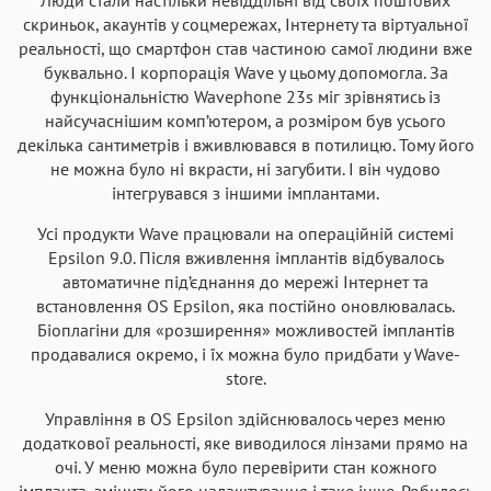
скриньок, акаунтів у соцмережах, Інтернету та віртуальної
реальності, що смартфон став частиною самої людини вже
буквально. І корпорація Wave у цьому допомогла. За
функціональністю Wavephone 23s міг зрівнятись із
найсучаснішим комп’ютером, а розміром був усього
декілька сантиметрів і вживлювався в потилицю. Тому його
не можна було ні вкрасти, ні загубити. І він чудово
інтегрувався з іншими імплантами.
Усі продукти Wave працювали на операційній системі
Epsilon 9.0. Після вживлення імплантів відбувалось
автоматичне під’єднання до мережі Інтернет та
встановлення OS Epsilon, яка постійно оновлювалась.
Біоплагіни для «розширення» можливостей імплантів
продавалися окремо, і їх можна було придбати у Wave-
store.
Управління в OS Epsilon здійснювалось через меню
додаткової реальності, яке виводилося лінзами прямо на
очі. У меню можна було перевірити стан кожного
імпланта, змінити його налаштування і таке інше. Робилось