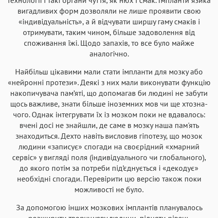
вигадливих форм дозволяли не лише проявити свою
«індивідуальність», а й відчувати ширшу гаму смаків і
отримувати, таким чином, більше задоволення від
споживання їжі. Щодо запахів, то все було майже
аналогічно.
Найбільш цікавими мали стати імпланти для мозку або
«нейронні протези». Деякі з них мали виконувати функцію
накопичувача пам’яті, що допомагав би людині не забути
щось важливе, знати більше іноземних мов чи ще хтозна-
чого. Однак інтегрувати їх із мозком поки не вдавалось:
вчені досі не знайшли, де саме в мозку наша пам'ять
знаходиться. Дехто навіть висловив гіпотезу, що мозок
людини «записує» спогади на своєрідний «хмарний
сервіс» у вигляді поля (індивідуального чи глобального),
до якого потім за потреби під’єднується і «декодує»
необхідні спогади. Перевірити цю версію також поки
можливості не було.
За допомогою інших мозкових імплантів планувалось
розширити творчу уяву людини, підняти рівень