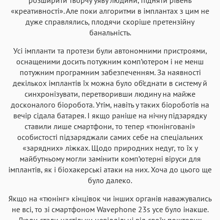
«креативності». Але поки алгоритми в імплантах з цим не
дуже справлялись, плодячи скоріше претензійну
банальність.
Усі імпланти та протези були автономними пристроями,
оснащеними досить потужним комп’ютером і не менш
потужним програмним забезпеченням. За наявності
декількох імплантів їх можна було об’єднати в систему й
синхронізувати, перетворивши людину на майже
досконалого біоробота. Утім, навіть у таких біороботів на
вечір сідала батарея. І якщо раніше на нічну підзарядку
ставили лише смартфони, то тепер «тюнінговані»
особистості підзаряджали самих себе на спеціальних
«зарядних» ліжках. Щодо природних недуг, то їх у
майбутньому могли замінити комп’ютерні віруси для
імплантів, як і біохакерські атаки на них. Хоча до цього ще
було далеко.
Якщо на «тюнінг» кінцівок чи інших органів наважувались
не всі, то зі смартфоном Wavephone 23s усе було інакше.
Люди стали настільки невіддільні від своїх поштових