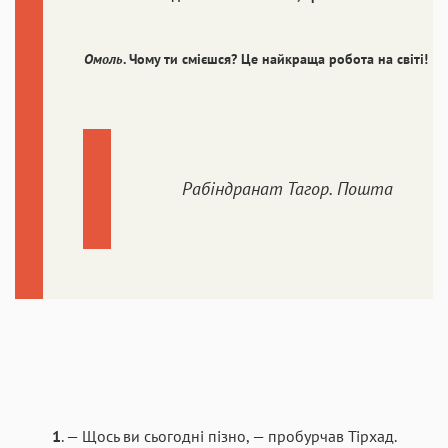
Омоль
.
Чому ти смієшся? Це найкраща робота на світі!
Рабіндранат Тагор. Пошта
1
. — Щось ви сьогодні пізно, — пробурчав Тірхад.