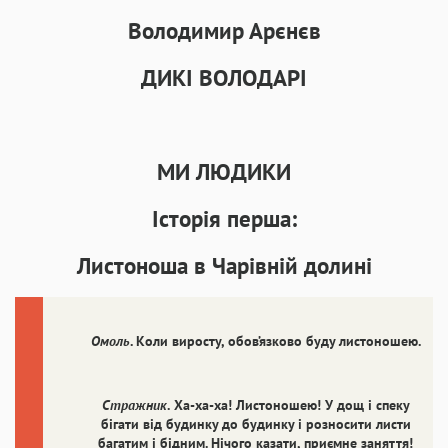
Аа
Аа
Аа
Аа
Володимир Арєнєв
Roboto
Fira Sans
Garamond
Times
Аа
Аа
Аа
Аа
ДИКІ ВОЛОДАРІ
Iowan
SF Serif
New York
San Francisco
Аа
Аа
Аа
Аа
Helvetica Neue
Georgia
Arial
Times New Roman
МИ ЛЮДИКИ
Аа
Аа
Аа
Аа
Історія перша:
Menlo
SF Mono
Courier
Courier New
Листоноша в Чарівній долині
Омоль
. Коли виросту, обов’язково буду листоношею.
Стражник
.
Ха-ха-ха! Листоношею! У дощ і спеку
бігати від будинку до будинку і розносити листи
багатим і бідним. Нічого казати, приємне заняття!