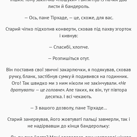
листи й бандероль.
— Ось, пане Тірхаде, — це, схоже, для вас.
Старий чіпко підхопив конверти, сховав під пахву згорток
і кивнув:
— Спасибі, хлопче.
— Розпишіться отут.
Він поставив свої звичні закарлючки, я подякував, сховав
ручку, бланк, застібнув сумку й подивився на годинник.
Ого! Так швидко ми з ним ніколи не закінчували.
«Не
дратувати — це головне».
Але таких, як він, тут півтора
десятка. І всі чекають.
— З вашого дозволу, пане Тірхаде…
Старий занервував, його жовтуваті пальці завмерли, так і
не надірвавши до кінця бандерольку:
— Як, ви вже йдете? Мені здавалося, вам насправді цікаво