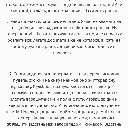
птахові, об’їжджаєш жуків — відпочиваєш; благодать! Але
сьогодні, на жаль, день не заладився із самого ранку.
…Ранок почався, загалом, непогано. Якщо не зважати на
те, що будильник задзвонив на півгодини раніше. Ну,
тепер-то я міг тільки завдячувати долі за це, але спочатку
розлютився: лягати досипати вже не хотілося, а їхати на
роботу було ще рано. Однак виїхав. Саме тоді все й
почалося…
2
. Спогади довелося перервати — з-за дерев вискочив
пудель, схожий на сиву і неймовірно життєрадісну
кульбабку. Кульбаба махнула хвостом, і я — вкотре —
затамував подих, очікуючи, що вовна із хвоста зараз
злетить парашутиками й полине геть, у траву, звідки й
з’явилося це чудовисько. Але, звичайно, ніхто нікуди не
полетів. Пудель, щоправда, майже добрався до моїх холош
— я енергійніше запрацював ногами, намагаючись
збільшити відстань між велосипедом і хижаком. Відстань