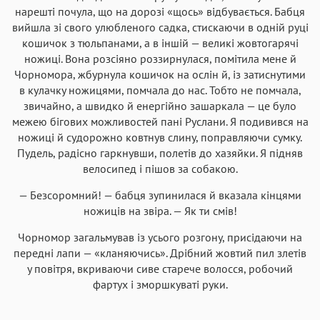
нарешті почула, що на дорозі «щось» відбувається. Бабця
вийшла зі свого улюбленого садка, стискаючи в одній руці
кошичок з тюльпанами, а в іншій — великі жовтогарячі
ножиці. Вона розсіяно роззирнулася, помітила мене й
Чорномора, жбурнула кошичок на ослін й, із затиснутими
в кулачку ножицями, помчала до нас. Тобто не помчала,
звичайно, а швидко й енергійно зашаркала — це було
межею бігових можливостей пані Руслани. Я подивився на
ножиці й судорожно ковтнув слину, поправляючи сумку.
Пудель, радісно гаркнувши, полетів до хазяйки. Я підняв
велосипед і пішов за собакою.
— Безсоромний! — бабця зупинилася й вказала кінцями
ножиців на звіра. — Як ти смів!
Чорномор загальмував із усього розгону, присідаючи на
передні лапи — «кланяючись». Дрібний жовтий пил злетів
у повітря, вкриваючи сиве старече волосся, робочий
фартух і зморшкуваті руки.