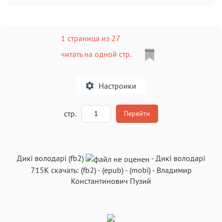
1 страница из 27
читать на одной стр.
Настроики
A
стр.
Перейти
Текст
Текст
Текст
Текст
Дикі володарі (fb2)
-
Дикі володарі
715K
скачать:
(fb2)
-
(epub)
-
(mobi)
-
Владимир
Константинович Пузий