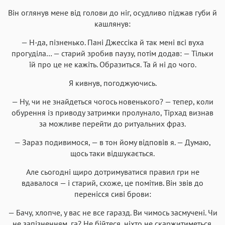
Він оглянув мене від голови до ніг, осудливо піджав губи й
кашлянув:
— Н-да, пізненько. Пані Джессіка й так мені всі вуха
прогуділа… — старий зробив паузу, потім додав: — Тільки
їй про це не кажіть. Образиться. Та й ні до чого.
Я кивнув, погоджуючись.
— Ну, чи не знайдеться чогось новенького? — тепер, коли
обурення із приводу затримки пролунало, Тірхад визнав
за можливе перейти до ритуальних фраз.
— Зараз подивимося, — в тон йому відповів я. — Думаю,
щось таки відшукається.
Але сьогодні щиро дотримуватися правил гри не
вдавалося — і старий, схоже, це помітив. Він звів до
перенісся сиві брови:
— Бачу, хлопче, у вас не все гаразд. Ви чимось засмучені. Чи
не запізненням, га? Не бійтеся, ніхто не скаржитиметься.