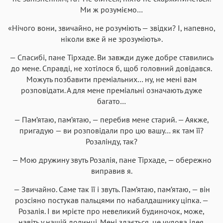
Ми ж розуміємо…
«Нічого вони, звичайно, не розуміють — звідки? І, напевно,
ніколи вже й не зрозуміють».
— Спасибі, пане Тірхаде. Ви завжди дуже добре ставились
до мене. Справді, не хотілося б, щоб головний довідався.
Можуть позбавити преміальних… ну, не мені вам
розповідати. А для мене преміальні означають дуже
багато…
— Пам’ятаю, пам’ятаю, — перебив мене старий. — Аякже,
пригадую — ви розповідали про цю вашу… як там її?
Розалінду, так?
— Мою дружину звуть Розалія, пане Тірхаде, — обережно
виправив я.
— Звичайно. Саме так її і звуть. Пам’ятаю, пам’ятаю, — він
розсіяно постукав пальцями по набалдашнику ціпка. —
Розалія. І ви мрієте про невеликий будиночок, може,
навіть у нашій долинці. Мені здається, це чудова ідея.