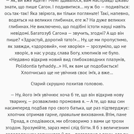
знати, що пише Сагон. І подивитися… ну ж бо — подивіться:
ось так-так! Яка звірюга, ви тільки погляньте! Такі, напевно,
водяться на великих глибинах, еге ж? На дуже великих
глибинах. Не виключено, що подібні істоти науці навіть
невідомі. Багатозуб Сагона — звучить, згодні? А що він
пише? «Здрастуй, дорогий тато!»… Ну, це ми пропустимо,
як завжди, «здоровий», «не хворію» — зрозуміло, що не
хворіє, в нас у роду, слава Богу, хлюпиків не було.
«Недавно відкрив новий вид глибоководних плазунів,
Polidontia tyrhaddy…» Ні, як вам це подобається!
Хлопчисько ще не увічнив своє ім’я, а вже…
Старий скрушно похитав головою.
— Ну, його ім’я увічнює хоча б те, що він відкрив нову
тварину, — розважливо промовив я. — А те, що ваш син
насамперед подбав про свого батька, ще раз підтверджує:
хлопчик отримав гарне,
правильне
виховання. Втім, пане
Тірхад, я сподіваюся, ми обговоримо з вами це трохи
згодом. Зрозумійте, зараз мені слід бігти. Я б з величезним
задоволенням залишився й по… поговорив з вами, але ви