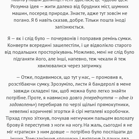
Розумна ідея — жити далеко від брудних міст, шумних
машин, посеред природи. Знаєте, адже тут зовсім не
погано. Я б навіть сказав, добре. Тільки пошта іноді
запізнюється.
Я — як і слід було — почервонів і поправив ремінь сумки.
Конверти всередині зашелестіли, і це відволікло старого
від подальших просторікувань. Можливо, мені не слід було
підганяти його, але інші, напевно, теж чекали й теж
хвилювалися через затримку.
— Отже, подивимося, що тут у нас, — промовив я,
розстібаючи сумку. Зрозуміло, листи й бандеролі в мене
завжди складені так, щоб можна було легко знайти
потрібне. Проте, я навмисно довго
(«передчуття — одне із
задоволень
») перебирав по черзі щільні прямокутники,
невеликі коричневі згортки й сірі металеві коробочки.
Тірхад глухо зітхнув, почухав негнучким пальцем волохату
брову й переступив з ноги на ногу. На жаль, сьогодні я не
міг «гратися» з ним довше — потрібно було поспішати до
інших. Тому закінчив «пошуки» і витягнув із пачки два