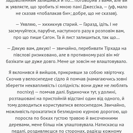
ж уявляєте, що зробить зі мною пані Джессіка, — (уф, мало
не сказав «побалакав би»; добре, що не сказав).
— Уявляю, — хихикнув старий. — Гаразд, ідіть. І не
засмучуйтеся, парубче, наступного разу я розповім вам,
про що пише Сагон. Та й лист залишиться, так що…
— Дякую вам, дякую! — звичайно, перебивати Тірхада на
півслові ризиковано, але в противному разі він міг
базікати ще дуже довго. Мене це зовсім не влаштовувало.
Я вклонився й вийшов, прикривши за собою хвірточку.
Скочив у велосипедне сідло й помчав (намагаючись зовні
зберегти неквапливість і солідність: вони дуже не люблять
поспіху) — помчав далі. Будиночки тут, у долині,
розташовані на пристойній відстані один від одного, й
тому доводиться користуватися велосипедом. Звичайно,
можливість прокататися безлюдною курною дорогою, що
поросла по боках густою травою й височенними
деревами, мене більш ніж улаштовувала. Натискаєш на
педалі, роздивляєшся по сторонах, радієш кожному