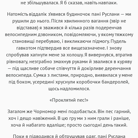
не збільшувалася. Я б сказав, навіть навпаки.
Натомість віддалік з’явився будиночок пані Руслани — ми
рушили до нього. Після хвилинного вагання (звір не
відставав) я зважився й кілька разів подеренчав
велосипедним дзвоником, повідомляючи, у якому тяжкому
становищі перебуваю, і викликаючи підмогу. Пудель
гавкотом підтвердив все вищезазначене. І знову
спробував хапнути мене за холошу. Я вивернувся, втратив
рівновагу, незграбно змахнув руками й звалився в куряву
— під щасливе собаче співчуття й докірливе деренчання
велосипеда. Сумка з листами, природно, виявилася у мене
під боком, усередині хруснули коробочки бандеролей,
щось надломилося.
«Проклятий пес!»
Загалом же Чорномор мені подобається. Він пес гарний,
хоч і дещо навіжений. В цю гру ми з ним грали і раніше,
хоча й набагато вдаліше; просто сьогодні день такий.
Поки я підводився й обтрушував одяг, пані Руслана