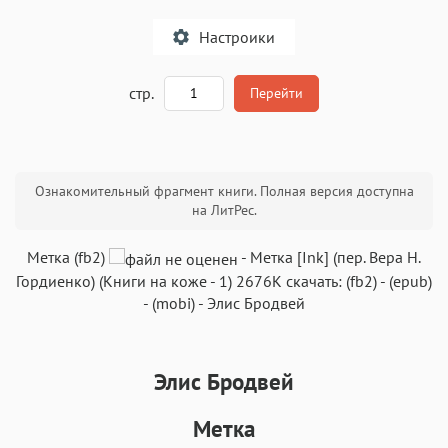
Настроики
A
стр.
Перейти
Текст
Текст
Текст
Текст
Ознакомительный фрагмент книги. Полная версия доступна
на ЛитРес.
Метка (fb2)
-
Метка
[Ink] (пер.
Вера Н.
Гордиенко
) (
Книги на коже
- 1)
2676K
скачать:
(fb2)
-
(epub)
-
(mobi)
-
Элис Бродвей
Аа
Аа
Аа
Аа
Roboto
Fira Sans
Garamond
Times
Аа
Аа
Аа
Аа
Элис Бродвей
Iowan
SF Serif
New York
San Francisco
Метка
Аа
Аа
Аа
Аа