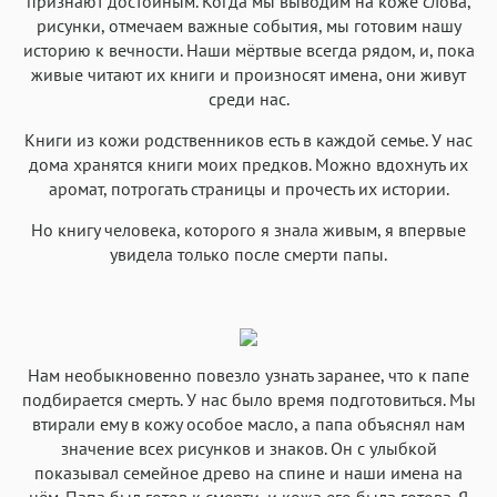
признают достойным. Когда мы выводим на коже слова,
рисунки, отмечаем важные события, мы готовим нашу
историю к вечности. Наши мёртвые всегда рядом, и, пока
живые читают их книги и произносят имена, они живут
среди нас.
Книги из кожи родственников есть в каждой семье. У нас
дома хранятся книги моих предков. Можно вдохнуть их
аромат, потрогать страницы и прочесть их истории.
Но книгу человека, которого я знала живым, я впервые
увидела только после смерти папы.
Нам необыкновенно повезло узнать заранее, что к папе
подбирается смерть. У нас было время подготовиться. Мы
втирали ему в кожу особое масло, а папа объяснял нам
значение всех рисунков и знаков. Он с улыбкой
показывал семейное древо на спине и наши имена на
нём. Папа был готов к смерти, и кожа его была готова. Я