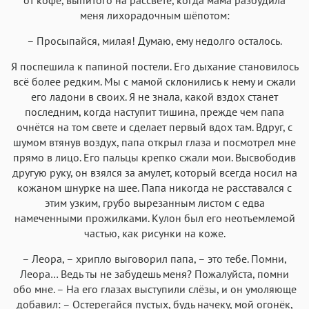
меня лихорадочным шёпотом:
– Просыпайся, милая! Думаю, ему недолго осталось.
Я поспешила к папиной постели. Его дыхание становилось
всё более редким. Мы с мамой склонились к нему и сжали
его ладони в своих. Я не знала, какой вздох станет
последним, когда наступит тишина, прежде чем папа
очнётся на том свете и сделает первый вдох там. Вдруг, с
шумом втянув воздух, папа открыл глаза и посмотрел мне
прямо в лицо. Его пальцы крепко сжали мои. Высвободив
другую руку, он взялся за амулет, который всегда носил на
кожаном шнурке на шее. Папа никогда не расставался с
этим узким, грубо вырезанным листом с едва
намеченными прожилками. Кулон был его неотъемлемой
частью, как рисунки на коже.
– Леора, – хрипло выговорил папа, – это тебе. Помни,
Леора… Ведь ты не забудешь меня? Пожалуйста, помни
обо мне. – На его глазах выступили слёзы, и он умоляюще
добавил: – Остерегайся пустых, будь начеку, мой огонёк,