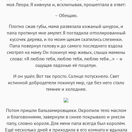
моя Леора. Я кивнула и, всхлипывая, прошептала в ответ:
– Обещаю.
Плотно сжав губы, мама развязала кожаный шнурок, и
папа протянул мне амулет. Я погладила отполированный
кусочек дерева, и по моим щекам скатились слезинки.
Папа повернул голову и до самого последнего вздоха
смотрел на маму. Он покинул мир живых, слыша мамины
слова: «Я люблю тебя, люблю тебя, люблю тебя…» – и
ощущая ладонью её поцелуи.
И он ушёл. Вот так просто. Солнце потускнело. Свет
истинной добродетели покинул мир, где без него стало
темнее и холоднее.
Потом пришли бальзамировщики. Окропили тело маслом
и благовониями, завернули в синее покрывало и унесли
папу, словно короля. Для меня папа всегда был королём.
Ещё несколько дней я приходила в его комнату и вдыхала