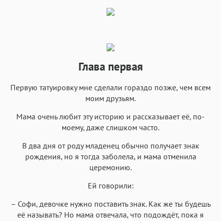
Helvetica Neue
Georgia
Arial
Times New Roman
Аа
Аа
Аа
Аа
Menlo
SF Mono
Courier
Courier New
Глава первая
Первую татуировку мне сделали гораздо позже, чем всем
моим друзьям.
Мама очень любит эту историю и рассказывает её, по-
моему, даже слишком часто.
В два дня от роду младенец обычно получает знак
рождения, но я тогда заболела, и мама отменила
церемонию.
Ей говорили:
– Софи, девочке нужно поставить знак. Как же ты будешь
её называть? Но мама отвечала, что подождёт, пока я