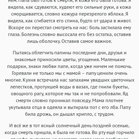
видела, как сдуваются, худеют его сильные руки, а кожа
сморщивается, словно кожура перезрелого яблока. Я
видела, как сгибается его спина, будто от удара в живот.
Вскоре он перестал смотреть на нас: боль застилала ему
глаза. Болезнь словно высосала его без остатка, оставив
лишь оболочку. Оставив самое важное.
Пытаясь облегчить папины последние дни, друзья и
знакомые приносили цветы, угощения. Маленькие
подарки, знаки любви папе, когда уже ничем не помочь.
Горевали не только мы с мамой – папу ценили очень
многие. Кухня встречала нас запахами увядших цветочных
лепестков, протухшей воды в вазах, где гнили букеты,
овощного рагу, которое мы так и не попробовали. Яд
смерти словно проникал повсюду. Мама плотнее
укутывала отца в одеяла и вытирала пот с его лба. Папу
била дрожь, он дышал хрипло, с трудом.
И всё же в тот ясный солнечный день поздней осенью,
когда смерть пришла, я была не готова. Во рту ещё горчило
от кофе, выпитого на рассвете, когда мама разбудила