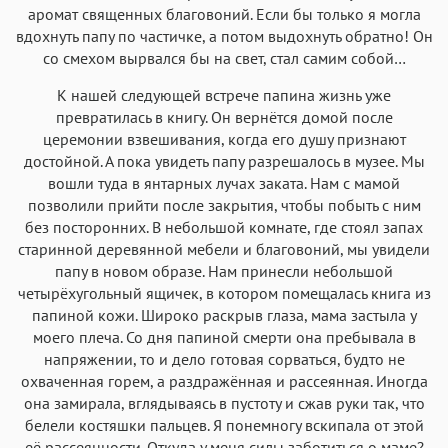
аромат священных благовоний. Если бы только я могла
вдохнуть папу по частичке, а потом выдохнуть обратно! Он
со смехом вырвался бы на свет, стал самим собой…
К нашей следующей встрече папина жизнь уже
превратилась в книгу. Он вернётся домой после
церемонии взвешивания, когда его душу признают
достойной. А пока увидеть папу разрешалось в музее. Мы
вошли туда в янтарных лучах заката. Нам с мамой
позволили прийти после закрытия, чтобы побыть с ним
без посторонних. В небольшой комнате, где стоял запах
старинной деревянной мебели и благовоний, мы увидели
папу в новом образе. Нам принесли небольшой
четырёхугольный ящичек, в котором помещалась книга из
папиной кожи. Широко раскрыв глаза, мама застыла у
моего плеча. Со дня папиной смерти она пребывала в
напряжении, то и дело готовая сорваться, будто не
охваченная горем, а раздражённая и рассеянная. Иногда
она замирала, вглядываясь в пустоту и сжав руки так, что
белели костяшки пальцев. Я понемногу вскипала от этой
её рассеянности. Откуда у меня силы заботиться о маме?