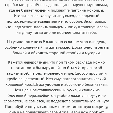
сграбастает, рванёт назад, потащит в сырую тьму подвала,
где не бывает людей и ползают гигантские мокрицы.
Игорь не знал, караулит ли у выхода чердачный
полукозёл-полумедведь или нечто особое. Знал только,
что надо успеть вдавить пальцем кнопку и толкнуть дверь
на улицу. Тогда оно не посмеет схватить тебя.
На улице тоже не всё ладно, но если там утро или день,
особенно солнечный, то жить можно. Достаточно избегать
бомжей и обходить стороной стройки и мусорки.
Кажется невероятным, что при таком раскладе можно
прожить хотя бы пару дней, но был у Игоря способ
защитить себя в бесчеловечном мире. Способ простой и
грубо вещественный. Имя ему: патологоанатомический
хрящевой нож. Штука удобная и абсолютно безотказная.
Нож цельнометаллический, и ручка, и клинок из
блестящей нержавейки, он удобно ложится в руку и не
сломается, не согнётся, не подведёт в решительную минуту.
Попробуйте ткнуть кухонным ножом гигантскую мокрицу,
она и не почувствует удара. А хрящевой нож пробьёт