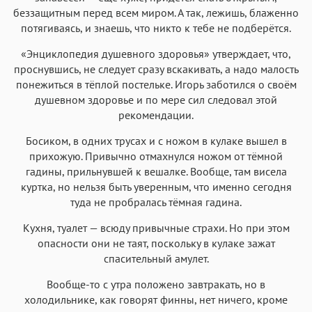
беззащитным перед всем миром. А так, лежишь, блаженно
потягиваясь, и знаешь, что никто к тебе не подберётся.
«Энциклопедия душевного здоровья» утверждает, что,
проснувшись, не следует сразу вскакивать, а надо малость
понежиться в тёплой постельке. Игорь заботился о своём
душевном здоровье и по мере сил следовал этой
рекомендации.
Босиком, в одних трусах и с ножом в кулаке вышел в
прихожую. Привычно отмахнулся ножом от тёмной
гадины, прильнувшей к вешалке. Вообще, там висела
куртка, но нельзя быть уверенным, что именно сегодня
туда не пробралась тёмная гадина.
Кухня, туалет — всюду привычные страхи. Но при этом
опасности они не таят, поскольку в кулаке зажат
спасительный амулет.
Вообще-то с утра положено завтракать, но в
холодильнике, как говорят финны, нет ничего, кроме