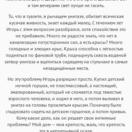
и там вечерами свет лучше не гасить.
То, что в туалете, в рычащем унитазе, обитает всяческая
кусачая живность, знает каждый малец. С течением лет
Игорь с этим вопросом разобрался, хотя спокойствия это
не прибавило. Много ли радости знать, что нет в
канализации потусторонних сил, а есть крысы? Много
голодных и злющих крыс. Крыса способна с лёгкостью
подняться по фановой трубе, поднырнуть сквозь водяной
затвор унитаза и вцепиться сидящему на стульчаке в самые
незащищённые места.
Но эту проблему Игорь разрешил просто. Купил детский
ночной горшок, не пластмассовый, а настоящий,
эмалированный, который не сломается под тяжестью
взрослого человека, и ходил в него, а потом выливал в
унитаз на головы проклятым крысам. Поначалу было
стыдновато сидеть на детском горшочке, а потом привык.
Кому какое дело, как он решает свои интимные
проблемы? Мой дом — моя крепость; жаль, что крепость
эта в непрерывной осаде.