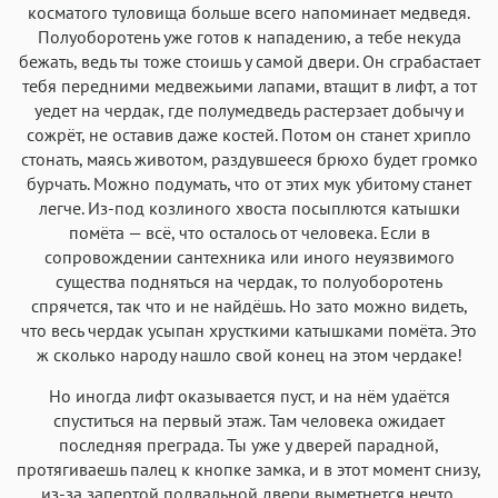
косматого туловища больше всего напоминает медведя.
Полуоборотень уже готов к нападению, а тебе некуда
бежать, ведь ты тоже стоишь у самой двери. Он сграбастает
тебя передними медвежьими лапами, втащит в лифт, а тот
уедет на чердак, где полумедведь растерзает добычу и
сожрёт, не оставив даже костей. Потом он станет хрипло
стонать, маясь животом, раздувшееся брюхо будет громко
бурчать. Можно подумать, что от этих мук убитому станет
легче. Из-под козлиного хвоста посыплются катышки
помёта — всё, что осталось от человека. Если в
сопровождении сантехника или иного неуязвимого
существа подняться на чердак, то полуоборотень
спрячется, так что и не найдёшь. Но зато можно видеть,
что весь чердак усыпан хрусткими катышками помёта. Это
ж сколько народу нашло свой конец на этом чердаке!
Но иногда лифт оказывается пуст, и на нём удаётся
спуститься на первый этаж. Там человека ожидает
последняя преграда. Ты уже у дверей парадной,
протягиваешь палец к кнопке замка, и в этот момент снизу,
из-за запертой подвальной двери выметнется нечто,