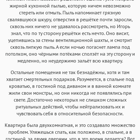
жирной кухонной пылью, которую ничем невозможно
стереть или отмыть. Пыль напоминает грязную
свалявшуюся шкуру, отверстия в решётке почти заросли,
сквозь них ничего не удавалось рассмотреть, но Игорь
знал, что по ту сторону решётки есть нечто. Оно висит,
уцепившись за стены вентиляционной шахты, и смотрит
сквозь липкую пыль. А если ночью погаснет лампа под
потолком, оно чёрными потёками сползёт на эту сторону и
медленно, но неудержимо зальёт всю квартиру.
Остальные помещения не так безнадёжны, хотя и там
хватает смертельных подарков. Разумеется, в спальне под
кроватью, в гостиной под диваном и в ванной комнате
жили свои монстры, но они никогда не появлялись при
свете. Достаточно некоторых не слишком сложных
ритуальных действий, чтобы нейтрализовать их и
чувствовать себя в относительной безопасности.
Квартира была двухкомнатная, и это создавало множество
проблем. Уляжешься спать, как положено, в спальне, а в
гостиной, за двумя дверями, что в это время делается? Вот