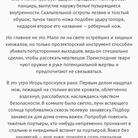
панцирь, выпустив наружу белые пузырящиеся
внутренности. Скальпельной остроты лезвие и толстый
обушок; тычок такого ножа подобен удару топора,
недаром второе его название — рёберный нож.
Но главное не это. Мало ли на свете острейших и хищных
кинжалов, но только прозекторский инструмент способен
убивать потусторонних выходцев, ведь он специально
сделан, чтобы рассекать мертвецов. Преисподние твари
чуют оружие в руке потенциальной жертвы и
предпочитают не связываться.
В это утро Игорь проснулся рано. Первым делом нащупал
нож, лежащий на столике возле кровати, облегчённо
вздохнул, расслабился, наслаждаясь чувством
безопасности. В комнате было светло, лучи встающего
солнца пробивались сквозь тюлевую занавеску. Подбор
занавесок для дома очень важен. Попробуй повесить
тяжёлые портьеры, кто-нибудь непременно проникнет в
спальню и невидимый встанет за портьерой. Вовсе без
занавесей — ещё хуже; придётся спать открытым,