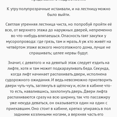
К утру полупрозрачные истаивали, и на лестницу можно
было выйти.
Светлая утренняя лестница чиста, но попробуй пройти её
всю, от верхнего этажа до наружных дверей, непременно
во что-нибудь вляпаешься. Опасность таят закутки у
мусоропровода: где грязь, там и мразь. А уж кто живёт на
четвёртом этаже всякого многоэтажного дома, лучше не
спрашивать; целее нервы будут.
Значит, с девятого и на девятый этаж следует ездить на
лифте, хотя и там может подкарауливать беда. Секунда,
когда лифт начинает распахивать двери, исполнена
судорожного ожидания. И ведь невозможно приотворить
двери чуть-чуть, заглянуть в щёлочку и, если в кабине что-
то есть, навалившись, захлопнуть дверь. Двери лифта
распахиваются сразу на всю ширину, так что пассажиру
уже некуда деваться, он оказывается один на один с
приехавшим. Оно стоит в кабине, крепко упираясь в пол
задними козлиными ногами, а верхняя часть его