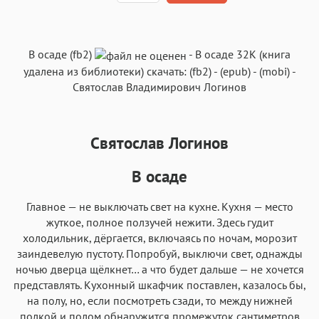
Текст
Текст
Текст
Текст
В осаде (fb2)
-
В осаде
32K
(книга
удалена из библиотеки) скачать:
(fb2)
-
(epub)
-
(mobi)
-
Святослав Владимирович Логинов
Святослав Логинов
Аа
Аа
Аа
Аа
Roboto
Fira Sans
Garamond
Times
В осаде
Аа
Аа
Аа
Аа
Главное — не выключать свет на кухне. Кухня — место
Iowan
SF Serif
New York
San Francisco
жуткое, полное ползучей нежити. Здесь гудит
Аа
Аа
холодильник, дёргается, включаясь по ночам, морозит
Аа
Аа
заиндевелую пустоту. Попробуй, выключи свет, однажды
Helvetica Neue
Georgia
Arial
Times New Roman
ночью дверца щёлкнет… а что будет дальше — не хочется
Аа
Аа
Аа
Аа
представлять. Кухонный шкафчик поставлен, казалось бы,
на полу, но, если посмотреть сзади, то между нижней
Menlo
SF Mono
Courier
Courier New
полкой и полом обнаружится промежуток сантиметров