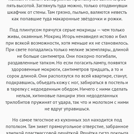
пять высотой. Заглянуть туда можно, только отодвинувши
шкафчик от стены. Там грязно, пыльно, валяются невесть
как попавшие туда макаронные звёздочки и рожки.
Под плинтусом прячутся серые мокрицы — чем только
живы, окаянные. Мокриц Игорь ненавидел истово и бил
при всякой возможности, хотя меньше их не становилось.
При свете попадались только мелкие экземпляры, длиной
не больше сантиметра. Они покорно погибали,
раздавленные тапком. Но если погасить лампу, появятся
здоровенные мокрюги, сантиметров тридцать, а то и
сорок длиной. Они расползутся по всей квартире, станут,
подкравшись, объедать кожу с ног, забираться в постель и
в тарелку с недоеденным обедом. Ничего с ними сделать
нельзя, хитиновые панцири этих недоделанных
трилобитов пружинят от удара, так что и молотком с ними
не вдруг управишься.
Но самое тягостное из кухонных зол находится под
потолком. Там зияет прямоугольное отверстие, забранное
хлипкой пластмассовой решёткой. Решётка густо покрыта