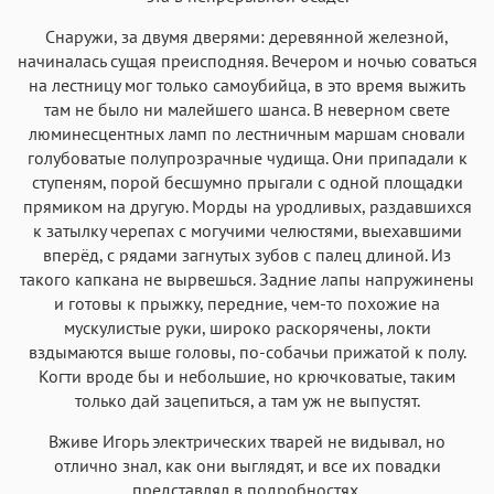
Снаружи, за двумя дверями: деревянной железной,
начиналась сущая преисподняя. Вечером и ночью соваться
на лестницу мог только самоубийца, в это время выжить
там не было ни малейшего шанса. В неверном свете
люминесцентных ламп по лестничным маршам сновали
голубоватые полупрозрачные чудища. Они припадали к
ступеням, порой бесшумно прыгали с одной площадки
прямиком на другую. Морды на уродливых, раздавшихся
к затылку черепах с могучими челюстями, выехавшими
вперёд, с рядами загнутых зубов с палец длиной. Из
такого капкана не вырвешься. Задние лапы напружинены
и готовы к прыжку, передние, чем-то похожие на
мускулистые руки, широко раскорячены, локти
вздымаются выше головы, по-собачьи прижатой к полу.
Когти вроде бы и небольшие, но крючковатые, таким
только дай зацепиться, а там уж не выпустят.
Вживе Игорь электрических тварей не видывал, но
отлично знал, как они выглядят, и все их повадки
представлял в подробностях.