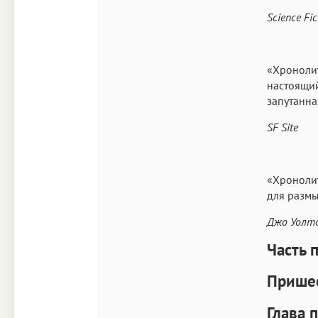
Science Fic
«Хронолит
настоящий
запутанна
SF Site
«Хронолит
для размы
Джо Уолто
Часть 
Пришес
Глава 