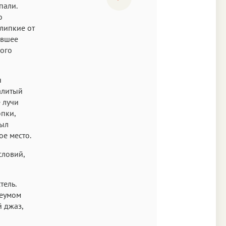
пали.
о
липкие от
авшее
мого
я
залитый
 лучи
пки,
был
ое место.
словий,
тель.
леумом
 джаз,