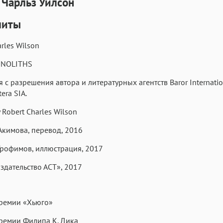
 Чарльз Уилсон
литы
rles Wilson
Аа
Аа
Аа
Roboto
Fira Sans
Garamond
ONOLITHS
Аа
Аа
Аа
 с разрешения автора и литературных агентств Baror Internation
tera SIA.
Iowan
SF Serif
San Francisco
Аа
Аа
Аа
 Robert Charles Wilson
Helvetica Neue
Georgia
Arial
Time
кимова, перевод, 2016
Аа
Аа
Аа
рофимов, иллюстрация, 2017
Menlo
Courier
Courier New
дательство АСТ», 2017
премии «Хьюго»
ремии Филипа К. Дика