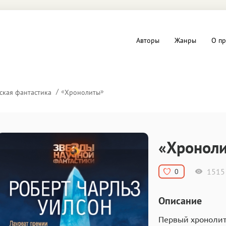
Авторы
Жанры
О пр
вы и Триллеры
Любовные романы
«
»
ская фантастика
Хронолиты
Детское
ная литература
Документальная литератур
«Хронол
Драматургия
1515
0
дство
Компьютеры и Интернет
Описание
ное
Фольклор
Первый хронолит