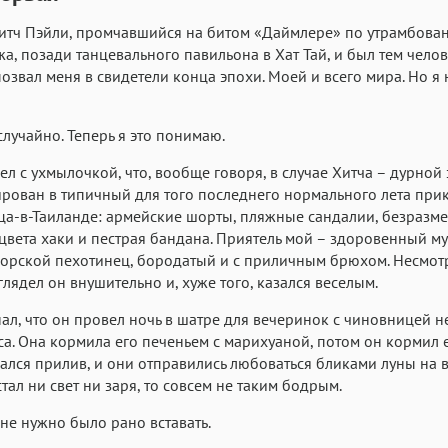
итч Пэйли, промчавшийся на битом «Даймлере» по утрамбова
жа, позади танцевального павильона в Хат Тай, и был тем чело
озвал меня в свидетели конца эпохи. Моей и всего мира. Но я
случайно. Теперь я это понимаю.
л с ухмылочкой, что, вообще говоря, в случае Хитча – дурной 
рован в типичный для того последнего нормального лета при
а-в-Таиланде: армейские шорты, пляжные сандалии, безразм
цвета хаки и пестрая бандана. Приятель мой – здоровенный м
рской пехотинец, бородатый и с приличным брюхом. Несмотр
глядел он внушительно и, хуже того, казался веселым.
нал, что он провел ночь в шатре для вечеринок с чиновницей 
а. Она кормила его печеньем с марихуаной, потом он кормил е
ался прилив, и они отправились любоваться бликами луны на в
стал ни свет ни заря, то совсем не таким бодрым.
не нужно было рано вставать.