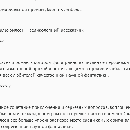
мемориальной премии Джонп Кэмпбелла
рльз Уилсон – великолепный рассказчик.
нг
красный роман, в котором филигранно выписанные персонажи
я с изысканной прозой и потрясающими теориями из области 
я всех любителей качественной научной фантастики.
Weekly
пное сочетание приключений и серьезных вопросов, воплоще
бычном и неожиданном романе о путешествии во времени. С 
лсон все больше упрочивает свое место среди самых оригина
 современной научной фантастики.