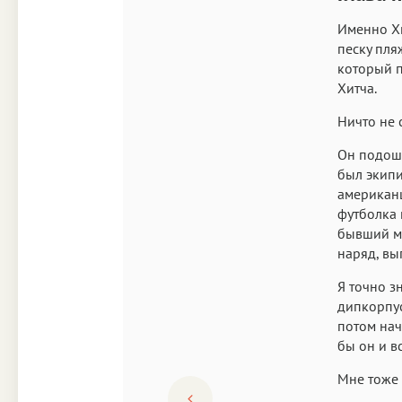
Именно Х
песку пля
который п
Хитча.
Ничто не 
Он подоше
был экипи
американц
футболка 
бывший мо
наряд, вы
Я точно з
дипкорпус
потом нач
бы он и в
Мне тоже 