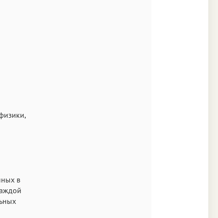
физики,
нных в
каждой
льных