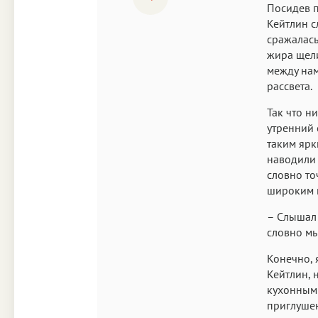
Посидев п
Кейтлин с
сражалась
жира щели
между нам
рассвета.
Так что н
утренний 
таким ярк
наводили 
словно то
широким и
– Слышал 
словно мы
Конечно, 
Кейтлин, 
кухонным 
приглушен