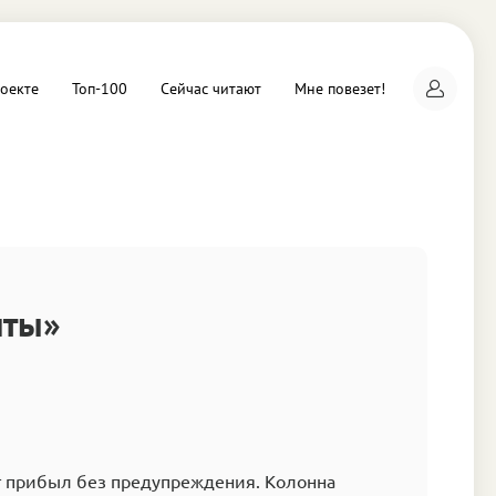
оекте
Топ-100
Сейчас читают
Мне повезет!
а
иты»
 прибыл без предупреждения. Колонна