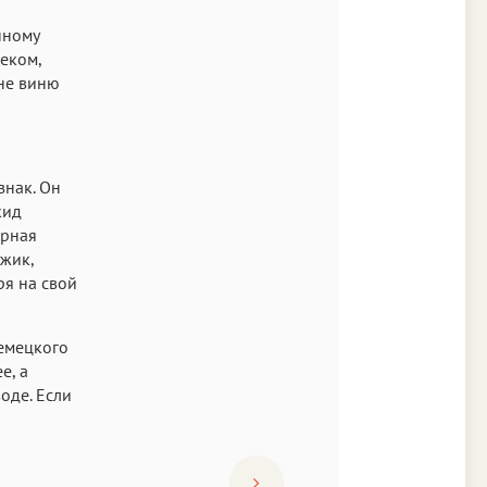
нному
веком,
 не виню
знак. Он
кид
ерная
ужик,
я на свой
немецкого
е, а
оде. Если