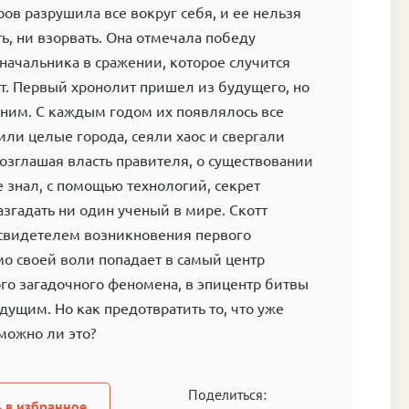
ров разрушила все вокруг себя, и ее нельзя
ь, ни взорвать. Она отмечала победу
начальника в сражении, которое случится
т. Первый хронолит пришел из будущего, но
дним. С каждым годом их появлялось все
или целые города, сеяли хаос и свергали
возглашая власть правителя, о существовании
е знал, с помощью технологий, секрет
азгадать ни один ученый в мире. Скотт
 свидетелем возникновения первого
о своей воли попадает в самый центр
го загадочного феномена, в эпицентр битвы
ущим. Но как предотвратить то, что уже
можно ли это?
Поделиться:
 в избранное