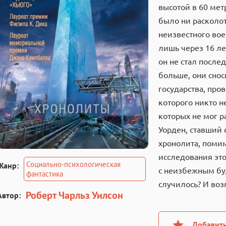
высотой в 60 мет
было ни расколот
неизвестного вое
лишь через 16 ле
он не стал после
больше, они снос
государства, про
которого никто н
которых не мог р
Уорден, ставший
хронолита, помим
исследования это
Социально-психологическая
Жанр:
с неизбежным буд
фантастика
случилось? И воз
Роберт Чарльз Уилсон
Автор:
Добавить