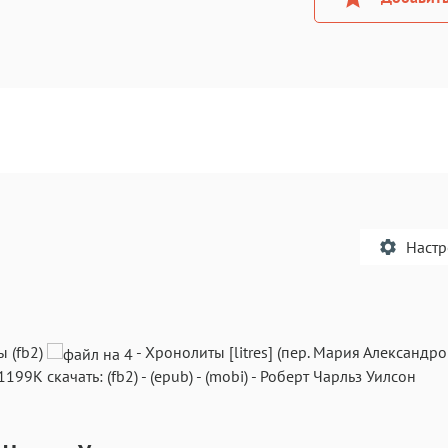
Наст
 (fb2)
-
Хронолиты
[litres] (пер.
Мария Александро
1199K
скачать:
(fb2)
-
(epub)
-
(mobi)
-
Роберт Чарльз Уилсон
Текст
Текст
Текст
Те