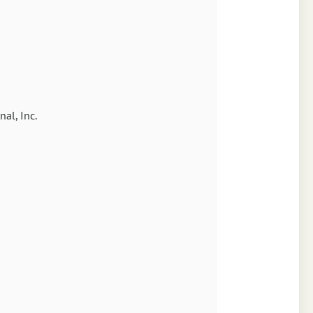
Аа
Times
Аа
al, Inc.
New York
Аа
s New Roman
Аа
SF Mono