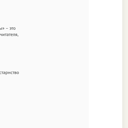
» – это
читателя,
старнство