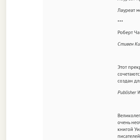
Лауреат 
***
Роберт Ча
Стивен Ки
Этот пре
сочетаютс
создан дл
Publisher 
Великоле
очень нео
книгой Уи
писателей