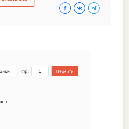
роики
стр.
Перейти
A
вна
кст