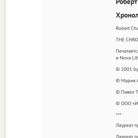
Роберт
Хроно
Robert Cha
THE CHR
Печатается
и Nova Lit
© 2001 by
© Мария А
© Павел Т
© ООО «Из
***
Лауреат 
Лауреат п