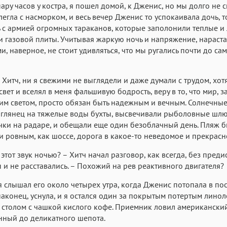
ару часов у костра, я пошел домой, к Дженис, но мы долго не с
легла с насморком, и весь вечер Дженис то успокаивала дочь, т
 с армией огромных тараканов, которые заполонили теплые и 
 газовой плиты. Учитывая жаркую ночь и напряжение, нараст
и, наверное, не стоит удивляться, что мы ругались почти до са
и Хитч, ни я свежими не выглядели и даже думали с трудом, хот
свет и вселял в меня фальшивую бодрость, веру в то, что мир, 
им светом, просто обязан быть надежным и вечным. Солнечные
глянец на тяжелые воды бухты, высвечивали рыболовные шлю
чки на радаре, и обещали еще один безоблачный день. Пляж 
 ровным, как шоссе, дорога в какое-то неведомое и прекрасн
этот звук ночью? – Хитч начал разговор, как всегда, без преди
 и не расставались. – Похожий на рев реактивного двигателя?
я слышал его около четырех утра, когда Дженис потопала в пос
наконец, уснула, и я остался один за покрытым потертым лино
столом с чашкой кислого кофе. Приемник ловил американский
ный до деликатного шепота.