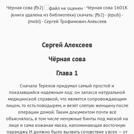
Чёрная сова (fb2)
-
Чёрная сова
1601K
(книга удалена из библиотеки) скачать:
(fb2)
-
(epub)
-
(mobi)
-
Сергей Трофимович Алексеев
Аа
Аа
Аа
Аа
Roboto
Fira Sans
Garamond
Times
Аа
Аа
Аа
Сергей Алексеев
Аа
Iowan
SF Serif
New York
San Francisco
Чёрная сова
Аа
Аа
Аа
Аа
Helvetica Neue
Глава 1
Georgia
Arial
Times New Roman
Аа
Аа
Аа
Аа
Сначала Терехов придумал самый простой и
Menlo
SF Mono
Courier
Courier New
показавшийся надежным ход: он запасся натуральной
медицинской справкой, что является сопровождающим
лицом, то есть поводырем, и везёт слепую женщину после
операции домой. Таким документом почти всё
объяснялось, в том числе ненужные бинты под маской на
лице и сама кожаная маска, напоминающая восточную
паранджу. И должно было вызвать сочувствие у всех — от