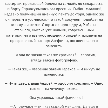
кассирши, продающей билеты на самолёт, до стюардессы
на борту. Справку выписывал крестник, Рыбин-младший,
недавно получивший именную печать доктора, однако же
он первым и усомнился, что такой документ подойдёт на
все случаи жизни. Отпрыск старого друга, Рыбина-
старшего, мыслил уже новыми, современными
категориями о взаимоотношениях людей и, взглянув на
просроченный паспорт Алефтины, посоветовал его
заменить.
— А она по жизни такая же красивая? — спросил,
вглядываясь в фотографию.
— Такая же, — уверенно заявил Терехов. — И ничуть не
изменилась.
— Ну ты даёшь, дядя Андрей, — одобрил крестник. — Одно
плохо — на чеченку похожа.
— Она украинка, читай фамилию!
— А подумают — тип кавказской женщины. Да ещё в