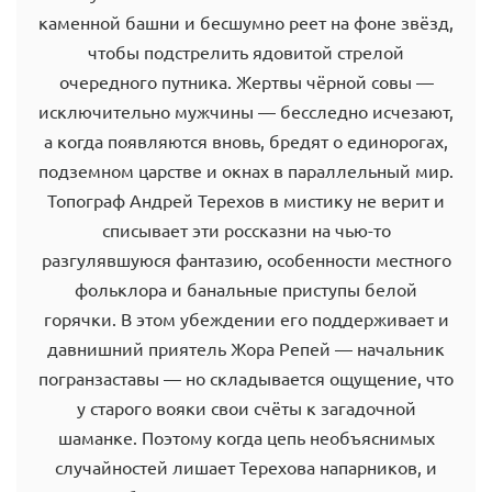
каменной башни и бесшумно реет на фоне звёзд,
чтобы подстрелить ядовитой стрелой
очередного путника. Жертвы чёрной совы —
исключительно мужчины — бесследно исчезают,
а когда появляются вновь, бредят о единорогах,
подземном царстве и окнах в параллельный мир.
Топограф Андрей Терехов в мистику не верит и
списывает эти россказни на чью-то
разгулявшуюся фантазию, особенности местного
фольклора и банальные приступы белой
горячки. В этом убеждении его поддерживает и
давнишний приятель Жора Репей — начальник
погранзаставы — но складывается ощущение, что
у старого вояки свои счёты к загадочной
шаманке. Поэтому когда цепь необъяснимых
случайностей лишает Терехова напарников, и