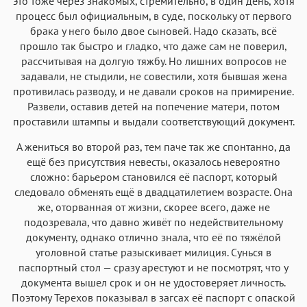
это тоже через знакомых, стремительно, в один день, хотя
процесс был официальным, в суде, поскольку от первого
брака у него было двое сыновей. Надо сказать, всё
прошло так быстро и гладко, что даже сам не поверил,
рассчитывая на долгую тяжбу. Но лишних вопросов не
задавали, не стыдили, не совестили, хотя бывшая жена
противилась разводу, и не давали сроков на примирение.
Развели, оставив детей на попечение матери, потом
проставили штампы и выдали соответствующий документ.
А жениться во второй раз, тем паче так же спонтанно, да
ещё без присутствия невесты, оказалось невероятно
сложно: барьером становился её паспорт, который
следовало обменять ещё в двадцатилетием возрасте. Она
же, оторванная от жизни, скорее всего, даже не
подозревала, что давно живёт по недействительному
документу, однако отлично знала, что её по тяжёлой
уголовной статье разыскивает милиция. Сунься в
паспортный стол — сразу арестуют и не посмотрят, что у
документа вышел срок и он не удостоверяет личность.
Поэтому Терехов показывал в загсах её паспорт с опаской