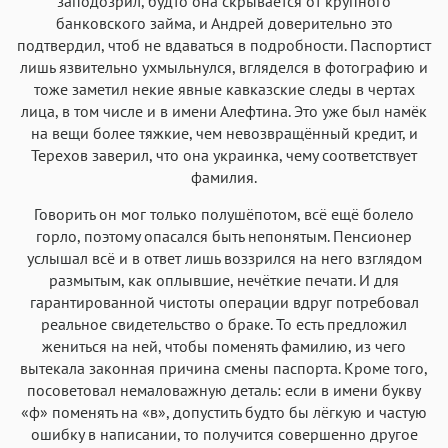
заподозрил, будто она скрывается от крупного
банковского займа, и Андрей доверительно это
подтвердил, чтоб не вдаваться в подробности. Паспортист
лишь язвительно ухмыльнулся, вгляделся в фотографию и
тоже заметил некие явные кавказские следы в чертах
лица, в том числе и в имени Алефтина. Это уже был намёк
на вещи более тяжкие, чем невозвращённый кредит, и
Терехов заверил, что она украинка, чему соответствует
фамилия.
Говорить он мог только полушёпотом, всё ещё болело
горло, поэтому опасался быть непонятым. Пенсионер
услышал всё и в ответ лишь воззрился на него взглядом
размытым, как оплывшие, нечёткие печати. И для
гарантированной чистоты операции вдруг потребовал
реальное свидетельство о браке. То есть предложил
жениться на ней, чтобы поменять фамилию, из чего
вытекала законная причина смены паспорта. Кроме того,
посоветовал немаловажную деталь: если в имени букву
«ф» поменять на «в», допустить будто бы лёгкую и частую
ошибку в написании, то получится совершенно другое