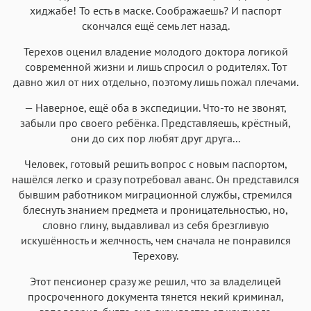
хиджабе! То есть в маске. Соображаешь? И паспорт
скончался ещё семь лет назад.
Терехов оценил владение молодого доктора логикой
современной жизни и лишь спросил о родителях. Тот
давно жил от них отдельно, поэтому лишь пожал плечами.
— Наверное, ещё оба в экспедиции. Что-то не звонят,
забыли про своего ребёнка. Представляешь, крёстный,
они до сих пор любят друг друга...
Человек, готовый решить вопрос с новым паспортом,
нашёлся легко и сразу потребовал аванс. Он представился
бывшим работником миграционной службы, стремился
блеснуть знанием предмета и проницательностью, но,
словно глину, выдавливал из себя брезгливую
искушённость и желчность, чем сначала не понравился
Терехову.
Этот пенсионер сразу же решил, что за владелицей
просроченного документа тянется некий криминал,