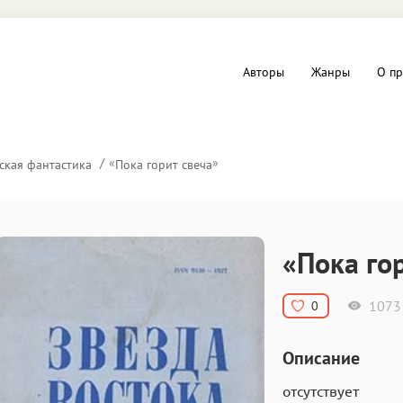
Авторы
Жанры
О пр
вы и Триллеры
Любовные романы
«
»
ская фантастика
Пока горит свеча
Детское
ная литература
Документальная литератур
«Пока го
Драматургия
1073
0
дство
Компьютеры и Интернет
Описание
ное
Фольклор
отсутствует