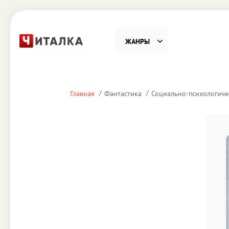
ЖАНРЫ
Фантастика
Детекти
Главная
Фантастика
Социально-психологиче
Приключения
Проза
Наука, Образование
Справоч
Религия и духовность
Поэзия
Юмор
Домово
Деловая литература
Старин