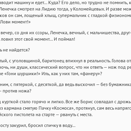
аводит машину и едет… Куда? Его дело, но трудно не помнить, 
Ленечка смотрел на Лидию тогда, у Коломейцевых. И разве мо
аков он сам, лощеный хлыщ, супермальчик с гладкой физионом
«Лови момент!»
ечер, со дня их ссоры, Ленечка, вечный, с мальчишества, друг
 ловил этот свой момент… И поймал!
ь не найдется?
ый, с уголовщиной, баритонец впихнул в реальность. Голова о
ночь, ни души, классический вопрос, что ни ответь — нож под р
е «Гони шуршики!» Иль, как у них там, «фанеру»?
 ним, с пятеркой, с десяткой, да ведь выскочил — без бумажник
— против ножа?
 курткой стало горячо и липко. Все же Борис совладал с дрожь
з кармана смятую Пачку «Космоса», протянул, сам весь напрягс
ского пистолета на старте — рвануть с места.
росту закурил, бросил спичку в воду…