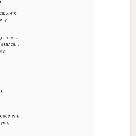
ой…
ешь, что
низу…
, а тут…
ривался…
ну, —
ов
повернуть
уда,