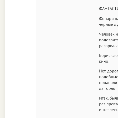
ФАНТАСТ
Фонари на
черные д
Человек н
подозрите
разорвала
Борис сло
кино!
Нет, доро
подобные 
проанализ
да горло 
Итак, был
раз превз
интеллект