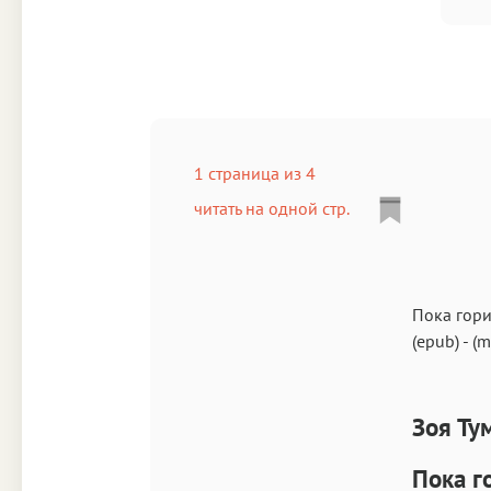
1 страница из 4
читать на одной стр.
Пока гори
(epub)
-
(m
Зоя Ту
Пока г