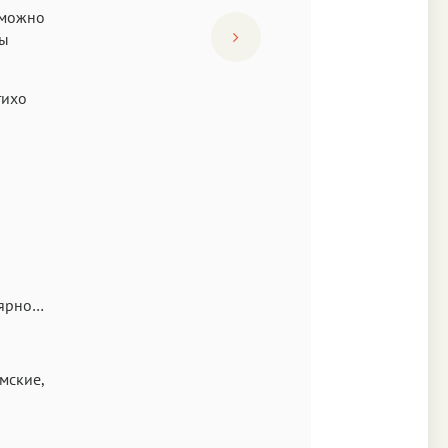
 можно
мы
тихо
лярно…
мские,