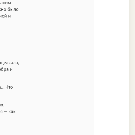
каким
жно было
ией и
-
тщелкала,
ебра и
а… Что
ю,
я — как