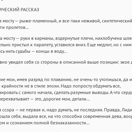
Аа
Аа
Аа
ИЧЕСКИЙ РАССКАЗ
Roboto
Fira Sans
Garamond
 мосту — рыже-пламенный, и все-таки неживой, синтетический 
Аа
Аа
уги пролетов…
Аа
Iowan
SF Serif
San Francisco
а мосту — руки в карманы, вздернутые плечи, нахлобучена шля
льно пристыл к парапету, уставился вниз. Еще медлит, но с ним
Аа
Аа
Аа
сь нить судьбы — концы в воду…
Helvetica Neue
Georgia
Arial
Time
вно увидел себя со стороны в описанной выше позиции: экое
Аа
Аа
Аа
Menlo
Courier
Courier New
гие мои, имея разряд по плаванию, не очень-то утопишься, да 
крайности не в стиле эпохи. Надо попросту обдумать все,
ировать с самого начала, сделать разумные выводы. А что серд
перехватывает — это, дорогие мои, детали…
а ссора — не первая и, надо думать, не последняя. Правда, Лиди
ошла себя, выдала все, на что способна современная дева, во
ом и сознанием полной безнаказанности…