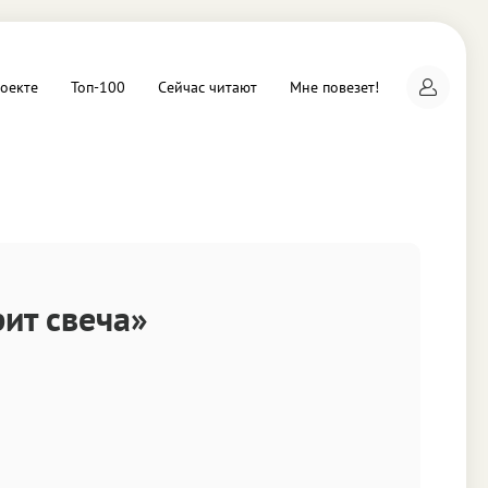
оекте
Топ-100
Сейчас читают
Мне повезет!
а
рит свеча»