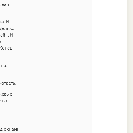
овал
а. И
м фоне…
ней… И
в
«Конец
сно.
мотреть.
нжевые
е на
од окнами,