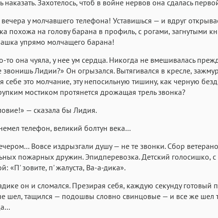
ь наказать. Захотелось, чтоб в войне нервов она сдалась перв
 вечера у молчавшего телефона! Уставишься — и вдруг открыва
ка похожа на голову барана в профиль, с рогами, загнутыми к
башка упрямо молчащего барана!
-то она чуяла, у нее ум сердца. Никогда не вмешивалась прежде
е звонишь Лидии?» Он огрызался. Вытягивался в кресле, зажму
 себе это молчание, эту непосильную тишину, как черную безд
рупким мостиком протянется дрожащая трель звонка?
овие!» — сказала бы Лидия.
немел телефон, великий болтун века…
ечером… Вовсе издрызгали душу — не те звонки. Сбор ветеран
ных пожарных дружин. Эпидперевозка. Детский голосишко, с
: «П' зовите, п' жалуста, Ва-а-дика».
адике он и сломался. Презирая себя, каждую секунду готовый 
не шел, тащился — подошвы словно свинцовые — и все же шел т
да…