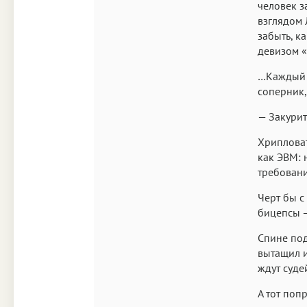
человек з
взглядом 
забыть, к
девизом 
…Каждый в
соперник,
— Закурит
Хрипловат
как ЭВМ: 
требовани
Черт бы с
бицепсы 
Спине под
вытащил и
ждут судей
А тот поп