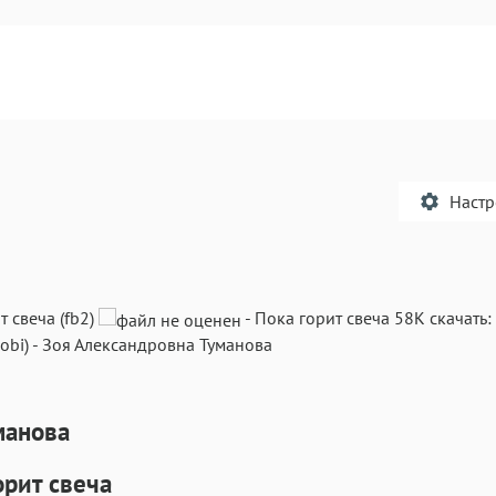
Наст
т свеча (fb2)
-
Пока горит свеча
58K
скачать:
obi)
-
Зоя Александровна Туманова
Текст
Текст
Текст
Те
манова
орит свеча