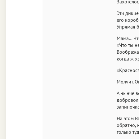
Захотелос
Эти дикие
его короб
Упрямая 
Мама… Что
«Что ты н
Воображая
когда ж х
«Красносл
Молчит. О
А нынче в
доброволь
запиночкой
На этом В
обратно, 
только ту