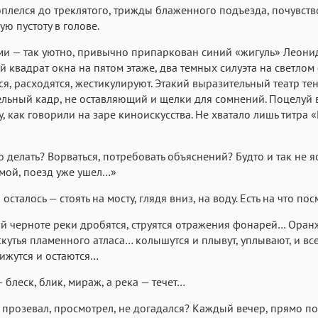
оплелся до треклятого, трижды блаженного подъезда, почувств
ю пустоту в голове.
и — так уютно, привычно припаркован синий «жигуль» Леонид
й квадрат окна на пятом этаже, два темных силуэта на светло
я, расходятся, жестикулируют. Этакий выразительный театр те
льный кадр, не оставляющий и щелки для сомнений. Поцелуй 
, как говорили на заре киноискусства. Не хватало лишь титра 
 делать? Ворваться, потребовать объяснений? Будто и так не я
мой, поезд уже ушел…»
осталось — стоять на мосту, глядя вниз, на воду. Есть на что пос
й черноте реки дробятся, струятся отражения фонарей… Ора
скутья пламенного атласа… колышутся и плывут, уплывают, и вс
ижутся и остаются…
— блеск, блик, мираж, а река — течет…
 прозевал, просмотрел, не догадался? Каждый вечер, прямо п