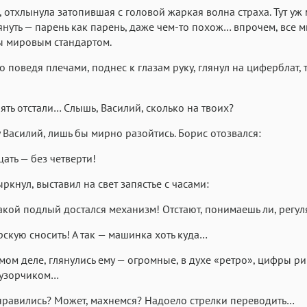
, отхлынула затопившая с головой жаркая волна страха. Тут уж
януть — парень как парень, даже чем-то похож… впрочем, все 
ы мировым стандартом.
ко поведя плечами, поднес к глазам руку, глянул на циферблат, 
пять отстали… Слышь, Василий, сколько на твоих?
у Василий, лишь бы мирно разойтись. Борис отозвался:
ать — без четверти!
ркнул, выставил на свет запястье с часами:
какой подлый достался механизм! Отстают, понимаешь ли, регу
рскую сносить! А так — машинка хоть куда…
амом деле, глянулись ему — огромные, в духе «ретро», цифры ри
 узорчиком…
нравились? Может, махнемся? Надоело стрелки переводить…