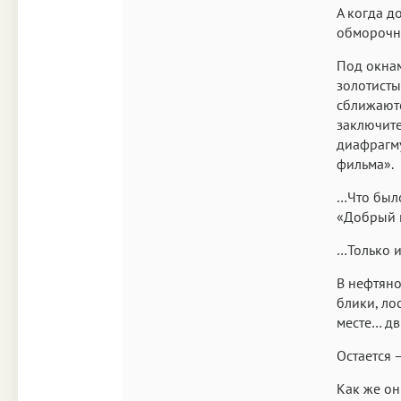
А когда д
обморочну
Под окнам
золотисты
сближаютс
заключите
диафрагму
фильма».
…Что было
«Добрый 
…Только и 
В нефтяно
блики, ло
месте… дв
Остается 
Как же он