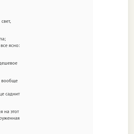
Аа
Times
свет,
Аа
New York
па;
 все ясно:
Аа
s New Roman
 дешевое
Аа
SF Mono
и вообще
це саднит
я на этот
оруженная