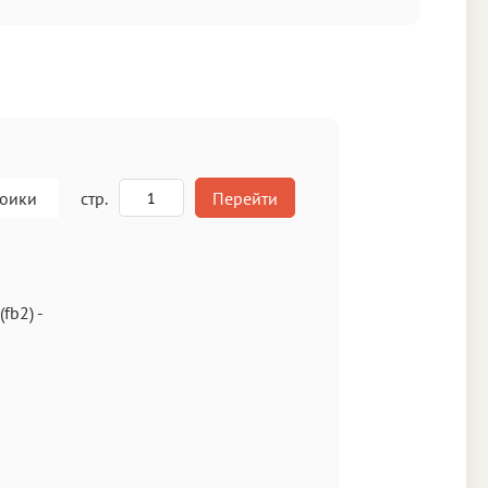
роики
стр.
Перейти
A
(fb2)
-
кст