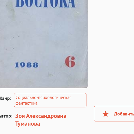
Социально-психологическая
Жанр:
фантастика
Добавить
Зоя Александровна
Автор:
Туманова