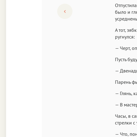
Отпустила
было и гл
усреднен
А тот, зяб
ругнулся:
— Черт, о
Пусть буд
— Двенадц
Парень фы
— Глянь, 
— В масте
Часы, в с
стрелки с
— Что, по