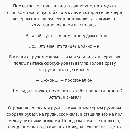
Поезд где-то стоял, и видно давно уже, потому что
слишком тихо и пусто было в купе, в котором еще вчера
вечером они так душевно пообщались с какими-то
командировочными из столицы.
— Вставай, сука! — и чем-то твердым в бок.
Ох… Это еще что такое? Больно же!
Василий с трудом открыл глаза и уставился в верхнюю
полку, пытаясь сфокусировать взгляд. Голова сразу
закружилась еще сильнее.
— О-о-ой…, — простонал он.
— Что, падла, может, похмелиться тебе принести-подать?
Встать, я сказал!
Огромная волосатая рука с засученным серым рукавом
собрала рубаху на груди, скомкала, и стащила его на пол
между нижними полками. Перед глазами все поплыло,
внутренности подскочили к горлу, зашевелились где-то