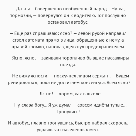
— Да-а-а… Совершенно необученный народ… Ну-ка,
тормозни, — повернулся он к водителю. Тот послушно
остановил автобус.
— Еще раз спрашиваю: ясно? — левой рукой направил
ствол автомата прямо в лица, обращенные к нему, а
правой громко, напоказ, щелкнул предохранителем.
— Ясно, ясно, — закивали торопливо бывшие пассажиры
поезда.
— Не вижу ясности, — поскучнел лицом сержант. — Будем
тренироваться, пока не достигнем консенсуса. Всем ясно?
— Яс-но! — хором, как в школе.
— Ну, слава богу… Я уж думал — совсем идиёты тупые…
Тронулись!
И автобус, плавно тронувшись, быстро набрал скорость,
удаляясь от населенных мест.