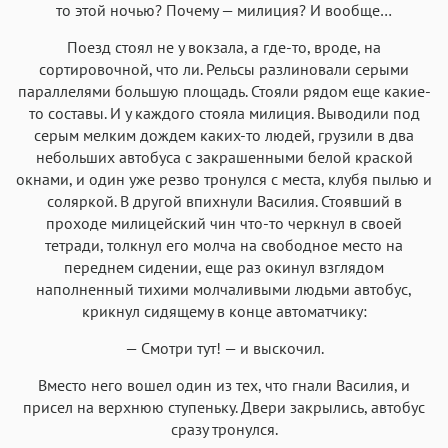
то этой ночью? Почему — милиция? И вообще…
Поезд стоял не у вокзала, а где-то, вроде, на
сортировочной, что ли. Рельсы разлиновали серыми
параллелями большую площадь. Стояли рядом еще какие-
то составы. И у каждого стояла милиция. Выводили под
серым мелким дождем каких-то людей, грузили в два
небольших автобуса с закрашенными белой краской
окнами, и один уже резво тронулся с места, клубя пылью и
соляркой. В другой впихнули Василия. Стоявший в
проходе милицейский чин что-то черкнул в своей
тетради, толкнул его молча на свободное место на
переднем сидении, еще раз окинул взглядом
наполненный тихими молчаливыми людьми автобус,
крикнул сидящему в конце автоматчику:
— Смотри тут! — и выскочил.
Вместо него вошел один из тех, что гнали Василия, и
присел на верхнюю ступеньку. Двери закрылись, автобус
сразу тронулся.