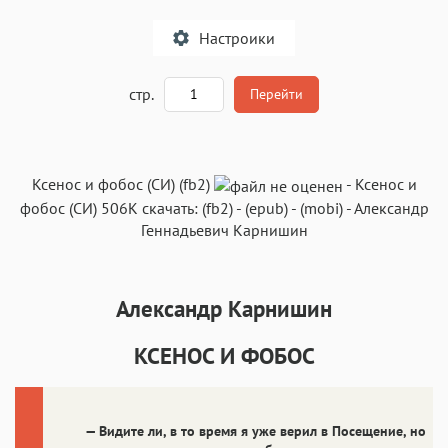
Настроики
A
стр.
Перейти
Текст
Текст
Текст
Текст
Ксенос и фобос (СИ) (fb2)
-
Ксенос и
фобос (СИ)
506K
скачать:
(fb2)
-
(epub)
-
(mobi)
-
Александр
Геннадьевич Карнишин
Александр Карнишин
Аа
Аа
Аа
Аа
Roboto
Fira Sans
Garamond
Times
КСЕНОС И ФОБОС
Аа
Аа
Аа
Аа
Iowan
SF Serif
New York
San Francisco
— Видите ли, в то время я уже верил в Посещение, но