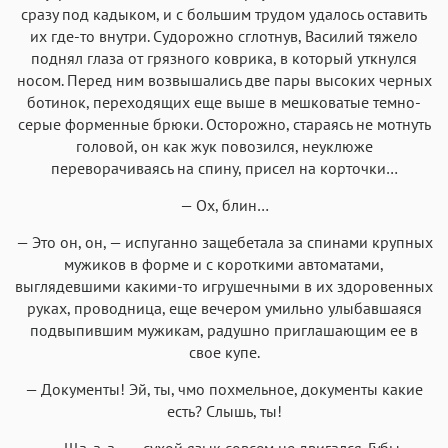
сразу под кадыком, и с большим трудом удалось оставить
их где-то внутри. Судорожно сглотнув, Василий тяжело
поднял глаза от грязного коврика, в который уткнулся
носом. Перед ним возвышались две пары высоких черных
ботинок, переходящих еще выше в мешковатые темно-
серые форменные брюки. Осторожно, стараясь не мотнуть
головой, он как жук повозился, неуклюже
переворачиваясь на спину, присел на корточки…
— Ох, блин…
— Это он, он, — испуганно защебетала за спинами крупных
мужиков в форме и с короткими автоматами,
выглядевшими какими-то игрушечными в их здоровенных
руках, проводница, еще вечером умильно улыбавшаяся
подвыпившим мужикам, радушно приглашающим ее в
свое купе.
— Документы! Эй, ты, чмо похмельное, документы какие
есть? Слышь, ты!
— Ща-а-а…, - сухой язык совсем не двигался. Губы