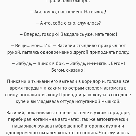
Пролистали быстро:
— Ага, точно, наш клиент. На выход!
— А что, собс-с-сно, случилось?
— Вперед, говорю! Заждались уже, мать твою!
— Вещи… мои… Ик! — Василий стыдливо прикрыл рот
рукой, пытаясь одновременно другой приподнять полку.
— Забудь, — пинок в бок. — Забудь, м-м-мать… Бегом!
Бегом, сказано!
Пинками и тычками его выгнали в коридор и, толкая все
время твердым и каким-то острым стволом автомата в
спину, погнали к выходу. Проводница юркнула в соседнее
купе и выглядывала оттуда испуганной мышкой.
Василий, покачиваясь от стены к стене в узком коридоре,
перебирал ногами «на автомате», так же автоматически
нашаривал рукава наброшенной второпях куртки и
одновременно пытался хоть что-то понять. Что случилось-