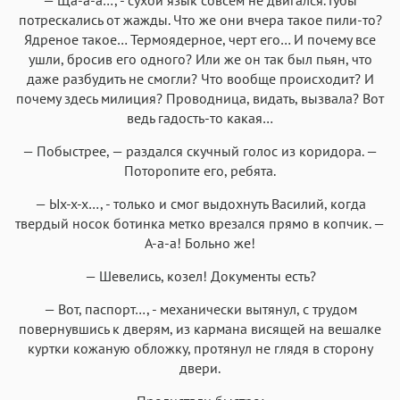
потрескались от жажды. Что же они вчера такое пили-то?
Ядреное такое… Термоядерное, черт его… И почему все
ушли, бросив его одного? Или же он так был пьян, что
даже разбудить не смогли? Что вообще происходит? И
почему здесь милиция? Проводница, видать, вызвала? Вот
ведь гадость-то какая…
— Побыстрее, — раздался скучный голос из коридора. —
Поторопите его, ребята.
— Ых-х-х…, - только и смог выдохнуть Василий, когда
твердый носок ботинка метко врезался прямо в копчик. —
А-а-а! Больно же!
— Шевелись, козел! Документы есть?
— Вот, паспорт…, - механически вытянул, с трудом
повернувшись к дверям, из кармана висящей на вешалке
куртки кожаную обложку, протянул не глядя в сторону
двери.