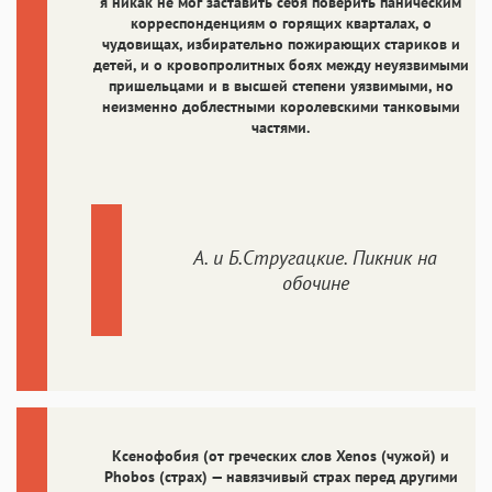
Аа
Аа
Аа
Аа
я никак не мог заставить себя поверить паническим
корреспонденциям о горящих кварталах, о
Helvetica Neue
Georgia
Arial
Times New Roman
чудовищах, избирательно пожирающих стариков и
Аа
Аа
Аа
Аа
детей, и о кровопролитных боях между неуязвимыми
пришельцами и в высшей степени уязвимыми, но
Menlo
SF Mono
Courier
Courier New
неизменно доблестными королевскими танковыми
частями.
А. и Б.Стругацкие. Пикник на
обочине
Ксенофобия
(от греческих слов Xenos (чужой) и
Phobos (страх) — навязчивый страх перед другими