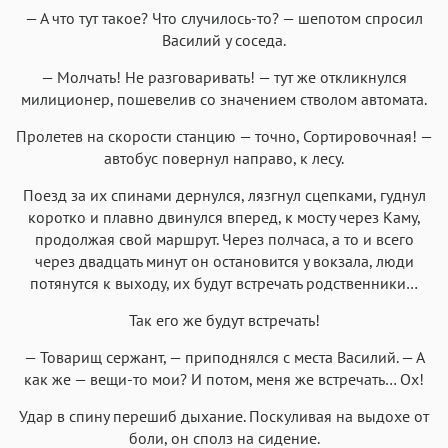
— А что тут такое? Что случилось-то? — шепотом спросил
Василий у соседа.
— Молчать! Не разговаривать! — тут же откликнулся
милиционер, пошевелив со значением стволом автомата.
Пролетев на скорости станцию — точно, Сортировочная! —
автобус повернул направо, к лесу.
Поезд за их спинами дернулся, лязгнул сцепками, гуднул
коротко и плавно двинулся вперед, к мосту через Каму,
продолжая свой маршрут. Через полчаса, а то и всего
через двадцать минут он остановится у вокзала, люди
потянутся к выходу, их будут встречать родственники…
Так его же будут встречать!
— Товарищ сержант, — приподнялся с места Василий. — А
как же — вещи-то мои? И потом, меня же встречать… Ох!
Удар в спину перешиб дыхание. Поскуливая на выдохе от
боли, он сполз на сидение.