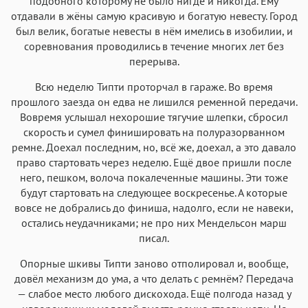
подобного которому не было нигде и никогда. Ему
отдавали в жёны самую красивую и богатую невесту. Город
был велик, богатые невесты в нём имелись в изобилии, и
соревнования проводились в течение многих лет без
перерыва.
Всю неделю Типти проторчал в гараже. Во время
прошлого заезда он едва не лишился ременной передачи.
Вовремя услышал нехорошие тягучие шлепки, сбросил
скорость и сумел финишировать на полуразорванном
ремне. Доехал последним, но, всё же, доехал, а это давало
право стартовать через неделю. Ещё двое пришли после
него, пешком, волоча покалеченные машины. Эти тоже
будут стартовать на следующее воскресенье. А которые
вовсе не добрались до финиша, надолго, если не навеки,
остались неудачниками; не про них Мендельсон марш
писал.
Опорные шкивы Типти заново отполировал и, вообще,
довёл механизм до ума, а что делать с ремнём? Передача
— слабое место любого дискохода. Ещё полгода назад у