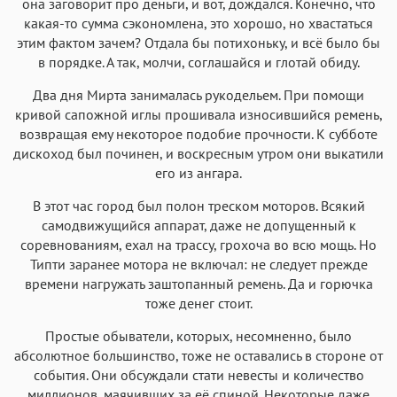
она заговорит про деньги, и вот, дождался. Конечно, что
какая-то сумма сэкономлена, это хорошо, но хвастаться
этим фактом зачем? Отдала бы потихоньку, и всё было бы
в порядке. А так, молчи, соглашайся и глотай обиду.
Два дня Мирта занималась рукодельем. При помощи
кривой сапожной иглы прошивала износившийся ремень,
возвращая ему некоторое подобие прочности. К субботе
дискоход был починен, и воскресным утром они выкатили
его из ангара.
В этот час город был полон треском моторов. Всякий
самодвижущийся аппарат, даже не допущенный к
соревнованиям, ехал на трассу, грохоча во всю мощь. Но
Типти заранее мотора не включал: не следует прежде
времени нагружать заштопанный ремень. Да и горючка
тоже денег стоит.
Простые обыватели, которых, несомненно, было
абсолютное большинство, тоже не оставались в стороне от
события. Они обсуждали стати невесты и количество
миллионов, маячивших за её спиной. Некоторые даже