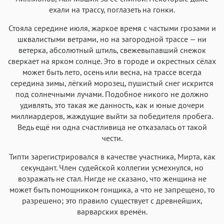
ехали на трассу, поглазеть на гонки.
Стояла середине июля, жаркое время с частыми грозами и
шквалистыми ветрами, но на загородной трассе — ни
ветерка, абсолютный штиль, свежевыпавший снежок
сверкает на ярком солнце. Это в городе и окрестных сёлах
может быть лето, осень или весна, на трассе всегда
середина зимы, лёгкий морозец, пушистый снег искрится
под солнечными лучами. Подобное никого не должно
удивлять, это такая же данность, как и юные дочери
миллиардеров, жаждущие выйти за победителя пробега.
Ведь ещё ни одна счастливица не отказалась от такой
чести.
Типти зарегистрировался в качестве участника, Мирта, как
секундант. Член судейской коллегии усмехнулся, но
возражать не стал. Нигде не сказано, что женщина не
может быть помощником гонщика, а что не запрещено, то
разрешено; это правило существует с древнейших,
варварских времён.