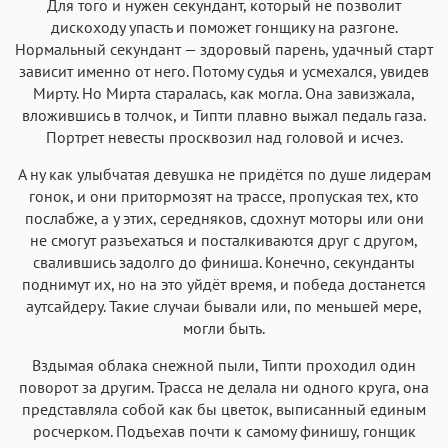
Для того и нужен секундант, который не позволит
дискоходу упасть и поможет гонщику на разгоне.
Нормальный секундант — здоровый парень, удачный старт
зависит именно от него. Потому судья и усмехался, увидев
Мирту. Но Мирта старалась, как могла. Она завизжала,
вложившись в толчок, и Типти плавно выжал педаль газа.
Портрет невесты просквозил над головой и исчез.
А ну как улыбчатая девушка не придётся по душе лидерам
гонок, и они притормозят на трассе, пропуская тех, кто
послабже, а у этих, середняков, сдохнут моторы или они
не смогут разъехаться и посталкиваются друг с другом,
свалившись задолго до финиша. Конечно, секунданты
поднимут их, но на это уйдёт время, и победа достанется
аутсайдеру. Такие случаи бывали или, по меньшей мере,
могли быть.
Вздымая облака снежной пыли, Типти проходил один
поворот за другим. Трасса не делала ни одного круга, она
представляла собой как бы цветок, выписанный единым
росчерком. Подъехав почти к самому финишу, гонщик