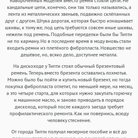
навороченных моделей вместо ремня стояли цепи. Не
кандальные цепи, конечно, они так только назывались, а
лента из металлических звеньев, подвижно склёпанных
друг с другом. Штука дорогая, которая быстро изнашивает
шкивы, к тому же, под цепь требуются совсем иные шкивы,
нежели под ремень. Подобные переделки были бы Типти
не по карману. Но в последнее время в моду вновь стали
входить ремни из плетёного фибропласта. Новшество не
дешёвое, но, всяко дело, доступнее металла.
На дискоходе у Типти стоял обычный брезентовый
ремень. Теперь вместо брезента оставались лохмотья.
Можно было бы пойти и купить новый брезент, но тогда
покупка фибропласта отлетит, по меньшей мере, на месяц,
а это четыре старта, для которых нужно закупать горючку
и машинное масло, и заново приводить в порядок
дискоход, который после каждого заезда требует
профилактического ремонта. Как ни повернись, всюду
человеку стеснение.
От города Типти получал мизерное пособие и всё до