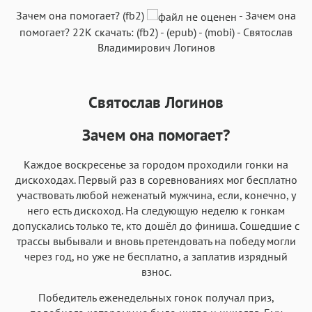
Текст
Текст
Текст
Текст
Зачем она помогает? (fb2)
-
Зачем она
помогает?
22K
скачать:
(fb2)
-
(epub)
-
(mobi)
-
Святослав
Владимирович Логинов
Святослав Логинов
Аа
Аа
Аа
Аа
Roboto
Fira Sans
Garamond
Times
Зачем она помогает?
Аа
Аа
Аа
Аа
Каждое воскресенье за городом проходили гонки на
Iowan
SF Serif
New York
San Francisco
дискоходах. Первый раз в соревнованиях мог бесплатно
Аа
Аа
участвовать любой неженатый мужчина, если, конечно, у
Аа
Аа
него есть дискоход. На следующую неделю к гонкам
Helvetica Neue
Georgia
Arial
Times New Roman
допускались только те, кто дошёл до финиша. Сошедшие с
Аа
Аа
Аа
Аа
трассы выбывали и вновь претендовать на победу могли
через год, но уже не бесплатно, а заплатив изрядный
Menlo
SF Mono
Courier
Courier New
взнос.
Победитель еженедельных гонок получал приз,