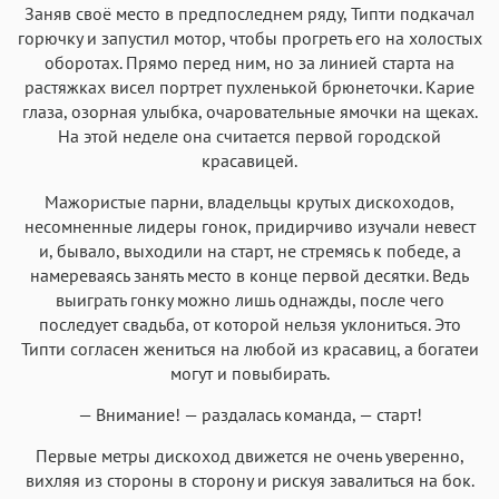
Заняв своё место в предпоследнем ряду, Типти подкачал
горючку и запустил мотор, чтобы прогреть его на холостых
оборотах. Прямо перед ним, но за линией старта на
растяжках висел портрет пухленькой брюнеточки. Карие
глаза, озорная улыбка, очаровательные ямочки на щеках.
На этой неделе она считается первой городской
красавицей.
Мажористые парни, владельцы крутых дискоходов,
несомненные лидеры гонок, придирчиво изучали невест
и, бывало, выходили на старт, не стремясь к победе, а
намереваясь занять место в конце первой десятки. Ведь
выиграть гонку можно лишь однажды, после чего
последует свадьба, от которой нельзя уклониться. Это
Типти согласен жениться на любой из красавиц, а богатеи
могут и повыбирать.
— Внимание! — раздалась команда, — старт!
Первые метры дискоход движется не очень уверенно,
вихляя из стороны в сторону и рискуя завалиться на бок.