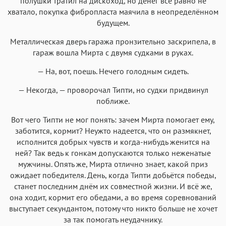
полушки тратил на дискоход, но денег всё равно не
хватало, покупка фибропласта маячила в неопределённом
будущем.
Металлическая дверь гаража пронзительно заскрипела, в
гараж вошла Мирта с двумя судками в руках.
— На, вот, поешь. Нечего голодным сидеть.
— Некогда, — проворочал Типти, но судки придвинул
поближе.
Вот чего Типти не мог понять: зачем Мирта помогает ему,
заботится, кормит? Неужто надеется, что он размякнет,
исполнится добрых чувств и когда-нибудь женится на
ней? Так ведь к гонкам допускаются только неженатые
мужчины. Опять же, Мирта отлично знает, какой приз
ожидает победителя. День, когда Типти добьётся победы,
станет последним днём их совместной жизни. И всё же,
она ходит, кормит его обедами, а во время соревнований
выступает секундантом, потому что никто больше не хочет
за так помогать неудачнику.