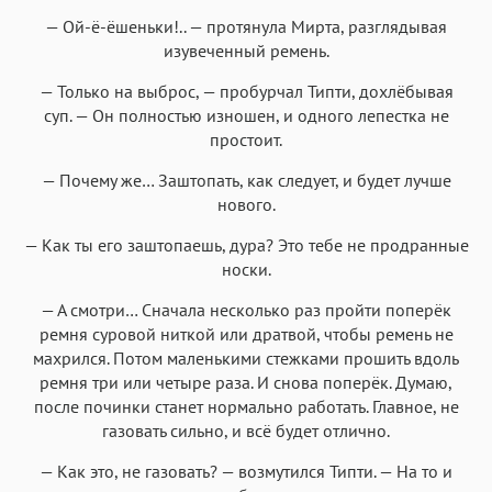
— Ой-ё-ёшеньки!.. — протянула Мирта, разглядывая
изувеченный ремень.
— Только на выброс, — пробурчал Типти, дохлёбывая
суп. — Он полностью изношен, и одного лепестка не
простоит.
— Почему же… Заштопать, как следует, и будет лучше
нового.
— Как ты его заштопаешь, дура? Это тебе не продранные
носки.
— А смотри… Сначала несколько раз пройти поперёк
ремня суровой ниткой или дратвой, чтобы ремень не
махрился. Потом маленькими стежками прошить вдоль
ремня три или четыре раза. И снова поперёк. Думаю,
после починки станет нормально работать. Главное, не
газовать сильно, и всё будет отлично.
— Как это, не газовать? — возмутился Типти. — На то и