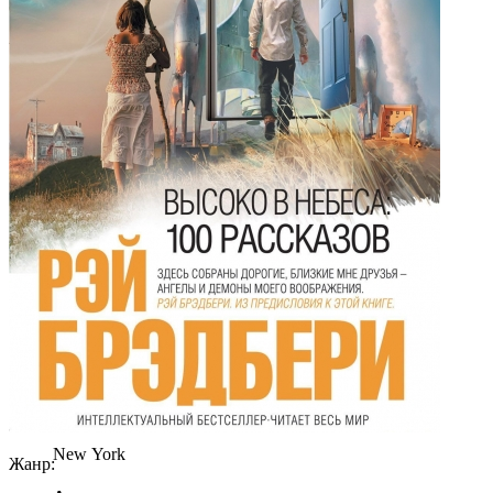
Fira Sans
Аа
Times
Аа
Iowan
Аа
San Francisco
Аа
SF Serif
Аа
New York
Жанр: