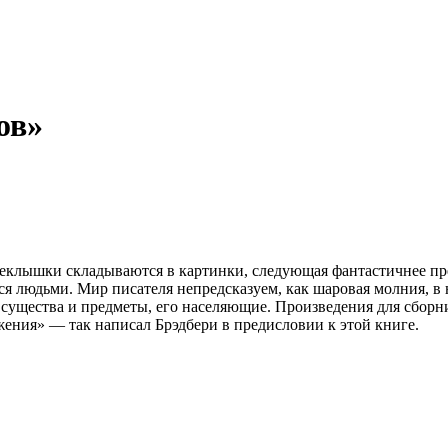
ов»
 стеклышки складываются в картинки, следующая фантастичнее 
 людьми. Мир писателя непредсказуем, как шаровая молния, в не
 для сборника «100 рассказов» отобраны самим автором. «Здесь собраны
жения» — так написал Брэдбери в предисловии к этой книге.