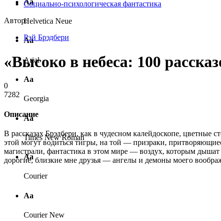
Аа
Социально-психологическая фантастика
Автор:
Helvetica Neue
Рэй Брэдбери
Аа
«Высоко в небеса: 100 рассказ
Arial
Аа
0
7282
Georgia
Описание
Аа
В рассказах Брэдбери, как в чудесном калейдоскопе, цветные
Times New Roman
этой могут водиться тигры, на той — призраки, притворяющиеся
магистрали, фантастика в этом мире — воздух, которым дышат существа и предметы, его населяющие. Произведения
Аа
дорогие, близкие мне друзья — ангелы и демоны моего вообра
Courier
Аа
Courier New