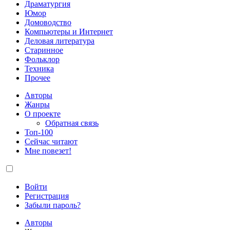
Драматургия
Юмор
Домоводство
Компьютеры и Интернет
Деловая литература
Старинное
Фольклор
Техника
Прочее
Авторы
Жанры
О проекте
Обратная связь
Топ-100
Сейчас читают
Мне повезет!
Войти
Регистрация
Забыли пароль?
Авторы