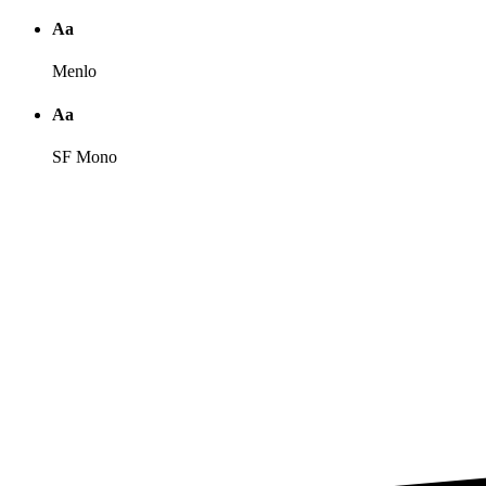
Аа
Menlo
Аа
SF Mono