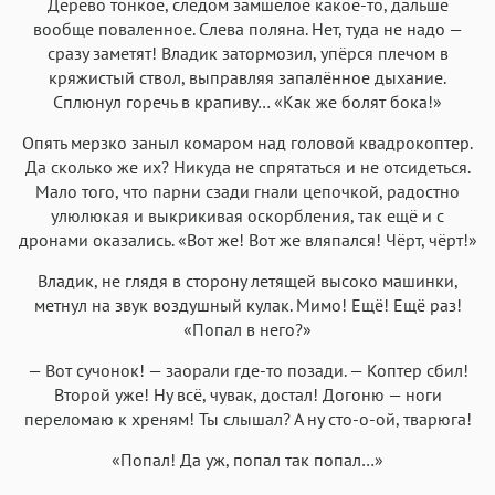
Дерево тонкое, следом замшелое какое-то, дальше
вообще поваленное. Слева поляна. Нет, туда не надо —
сразу заметят! Владик затормозил, упёрся плечом в
кряжистый ствол, выправляя запалённое дыхание.
Сплюнул горечь в крапиву… «Как же болят бока!»
Опять мерзко заныл комаром над головой квадрокоптер.
Да сколько же их? Никуда не спрятаться и не отсидеться.
Мало того, что парни сзади гнали цепочкой, радостно
улюлюкая и выкрикивая оскорбления, так ещё и с
дронами оказались. «Вот же! Вот же вляпался! Чёрт, чёрт!»
Владик, не глядя в сторону летящей высоко машинки,
метнул на звук воздушный кулак. Мимо! Ещё! Ещё раз!
«Попал в него?»
— Вот сучонок! — заорали где-то позади. — Коптер сбил!
Второй уже! Ну всё, чувак, достал! Догоню — ноги
переломаю к хреням! Ты слышал? А ну сто-о-ой, тварюга!
«Попал! Да уж, попал так попал…»