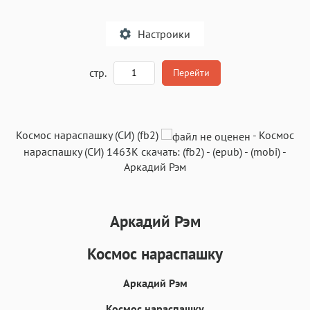
Настроики
A
стр.
Перейти
Текст
Текст
Текст
Текст
Космос нараспашку (СИ) (fb2)
-
Космос
нараспашку (СИ)
1463K
скачать:
(fb2)
-
(epub)
-
(mobi)
-
Аркадий Рэм
Аркадий Рэм
Аа
Аа
Аа
Аа
Roboto
Fira Sans
Garamond
Times
Космос нараспашку
Аа
Аа
Аа
Аа
Аркадий Рэм
Iowan
SF Serif
New York
San Francisco
Космос нараспашку