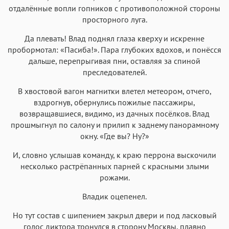
отдалённые вопли гопников с противоположной стороны
просторного луга.
Да плевать! Влад поднял глаза кверху и искренне
пробормотал: «Пасиба!». Пара глубоких вдохов, и понёсся
дальше, перепрыгивая пни, оставляя за спиной
преследователей.
В хвостовой вагон магнитки влетел метеором, отчего,
вздрогнув, обернулись пожилые пассажиры,
возвращавшиеся, видимо, из дачных посёлков. Влад
прошмыгнул по салону и прилип к заднему панорамному
окну. «Где вы? Ну?»
И, словно услышав команду, к краю перрона выскочили
несколько растрёпанных парней с красными злыми
рожами.
Владик оцепенел.
Но тут состав с шипением закрыл двери и под ласковый
голос диктора тронулся в сторону Москвы, плавно