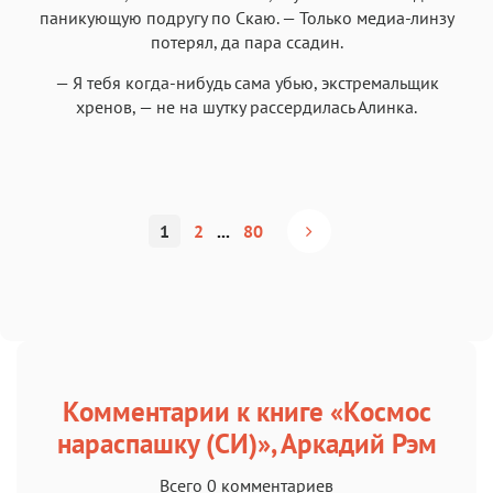
паникующую подругу по Скаю. — Только медиа-линзу
потерял, да пара ссадин.
— Я тебя когда-нибудь сама убью, экстремальщик
хренов, — не на шутку рассердилась Алинка.
1
2
...
80
Комментарии к книге «Космос
нараспашку (СИ)», Аркадий Рэм
Всего 0 комментариев