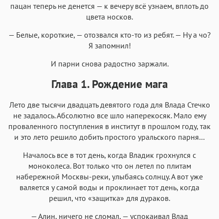
пацан теперь не денется — к вечеру всё узнаем, вплоть до
цвета носков.
— Белые, короткие, — отозвался кто-то из ребят. — Ну а чо?
Я запомнил!
И парни снова радостно заржали.
Глава 1. Рождение мага
Лето две тысячи двадцать девятого года для Влада Стечко
не задалось. Абсолютно все шло наперекосяк. Мало ему
проваленного поступления в институт в прошлом году, так
и это лето решило добить простого уральского парня…
Началось все в тот день, когда Владик грохнулся с
моноколеса. Вот только что он летел по плитам
набережной Москвы-реки, улыбаясь солнцу. А вот уже
валяется у самой воды и проклинает тот день, когда
решил, что «защитка» для дураков.
— Алин, ничего не сломал, — успокаивал Влад