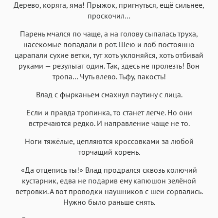
Дерево, коряга, яма! Прыжок, пригнуться, ещё сильнее,
проскочил…
Парень мчался по чаще, а на голову сыпалась труха,
насекомые попадали в рот. Шею и лоб постоянно
царапали сухие ветки, тут хоть уклоняйся, хоть отбивай
руками — результат один. Так, здесь не пролезть! Вон
тропа… Чуть влево. Тьфу, пакость!
Влад с фырканьем смахнул паутину с лица.
Если и правда тропинка, то станет легче. Но они
встречаются редко. И направление чаще не то.
Ноги тяжёлые, цепляются кроссовками за любой
торчащий корень.
«Да отцепись ты!» Влад продрался сквозь колючий
кустарник, едва не подарив ему капюшон зелёной
ветровки. А вот проводки наушников с шеи сорвались.
Нужно было раньше снять.