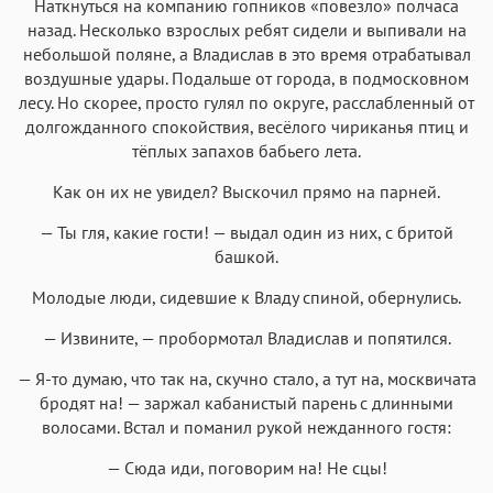
Наткнуться на компанию гопников «повезло» полчаса
назад. Несколько взрослых ребят сидели и выпивали на
небольшой поляне, а Владислав в это время отрабатывал
воздушные удары. Подальше от города, в подмосковном
лесу. Но скорее, просто гулял по округе, расслабленный от
долгожданного спокойствия, весёлого чириканья птиц и
тёплых запахов бабьего лета.
Как он их не увидел? Выскочил прямо на парней.
— Ты гля, какие гости! — выдал один из них, с бритой
башкой.
Молодые люди, сидевшие к Владу спиной, обернулись.
— Извините, — пробормотал Владислав и попятился.
— Я-то думаю, что так на, скучно стало, а тут на, москвичата
бродят на! — заржал кабанистый парень с длинными
волосами. Встал и поманил рукой нежданного гостя:
— Сюда иди, поговорим на! Не сцы!