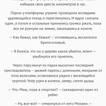
набирая свои двести километров в час.
Парни у платформы угрюмо проводили взглядами
удаляющийся поезд и переглянулись. И вдруг сначала
один, а потом и остальные принялись громко ржать, пока
все не рухнули на землю, закатываясь в хохоте.
— Как бежал, как бежал! — отсмеявшись, восхитился
бритоголовый.
— Я боялся, что он о дерево какое убьётся, млин! —
улыбнулся его приятель.
Через пару минут из парка выскочил последний
преследователь — дюжий парень с длинными, мокрыми от
пота волосами, остановился рядом с веселящейся
группой. Упёр руки в колени, замер, сипло дыша.
— Что, Миш, пора в спортзал? — съехидничал один из
ребят.
— Ну, всё-всё! — отмахнулся от него Михаил. —