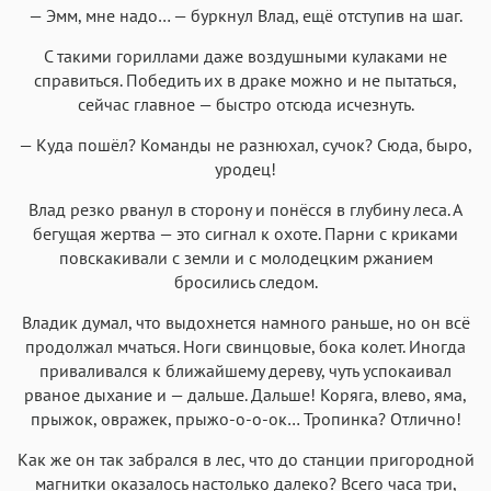
— Эмм, мне надо… — буркнул Влад, ещё отступив на шаг.
С такими гориллами даже воздушными кулаками не
справиться. Победить их в драке можно и не пытаться,
сейчас главное — быстро отсюда исчезнуть.
— Куда пошёл? Команды не разнюхал, сучок? Сюда, быро,
уродец!
Влад резко рванул в сторону и понёсся в глубину леса. А
бегущая жертва — это сигнал к охоте. Парни с криками
повскакивали с земли и с молодецким ржанием
бросились следом.
Владик думал, что выдохнется намного раньше, но он всё
продолжал мчаться. Ноги свинцовые, бока колет. Иногда
приваливался к ближайшему дереву, чуть успокаивал
рваное дыхание и — дальше. Дальше! Коряга, влево, яма,
прыжок, овражек, прыжо-о-о-ок… Тропинка? Отлично!
Как же он так забрался в лес, что до станции пригородной
магнитки оказалось настолько далеко? Всего часа три,