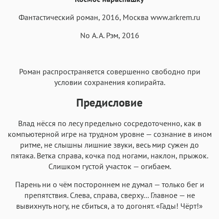
Аа
Аа
Аа
Аа
Helvetica Neue
Фантастический роман, 2016, Москва
Georgia
www.arkrem.ru
Arial
Times New Roman
Аа
Аа
Аа
Аа
No А. А. Рэм, 2016
Menlo
SF Mono
Courier
Courier New
Роман распространяется совершенно свободно при
условии сохранения копирайта.
Предисловие
Влад нёсся по лесу предельно сосредоточенно, как в
компьютерной игре на трудном уровне — сознание в ином
ритме, не слышны лишние звуки, весь мир сужен до
пятака. Ветка справа, кочка под ногами, наклон, прыжок.
Слишком густой участок — огибаем.
Парень ни о чём постороннем не думал — только бег и
препятствия. Слева, справа, сверху… Главное — не
вывихнуть ногу, не сбиться, а то догонят. «Гады! Чёрт!»