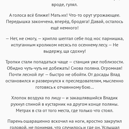
вроде, гулял.
А голоса всё ближе! Мать их! Что-то орут угрожающее.
Передышка закончена, вперёд, бродяга! Давай, осталось
ещё немного!
— Нет, не смогу, — хрипло шептал себе под нос парнишка,
испуганным кроликом несясь по осеннему лесу. — Не
выдержу, ща сдохну!
Тропки стали попадаться чаще — станция уже поблизости.
Обидно чуть-чуть не добежать! Снова поляна. Огромная!
Почти лесной луг — быстро не обойти. От досады Влад
остановился и развернулся к преследователям, мысленно
готовясь к отчаянному бою…
Хлопок воздуха по лицу — и закашлявшийся Владик
рухнул спиной в кустарник на другом конце поляны.
Метрах в ста от того места, где только что стоял.
Парень ошарашенно вскочил на ноги, яростно закрутил
головой, не понимая, что случилось и где он. Услышал