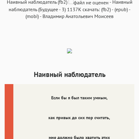
Наивный наблюдатель (fb2)
-
Наивный
наблюдатель
(
Будущее
- 3)
1137K
скачать:
(fb2)
-
(epub)
-
(mobi)
-
Владимир Анатольевич Моисеев
Аа
Аа
Аа
Аа
Roboto
Fira Sans
Garamond
Times
Аа
Аа
Аа
Аа
Iowan
SF Serif
New York
San Francisco
Наивный наблюдатель
Аа
Аа
Аа
Аа
Helvetica Neue
Georgia
Arial
Times New Roman
Если бы я был таким умным,
Аа
Аа
Аа
Аа
Menlo
SF Mono
Courier
Courier New
как привык до сих пор считать,
мне должно было хватить этих