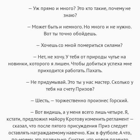
— Уж прямо и много? Это кто такие, почему не
знаю?
— Может быть и немного. Но много и не нужно.
Вот ты точно обойдешь.
— Хочешь со мной помериться силами?
— Нет, не хочу. У тебя от природы чутье на
новинки, которого я лишен. Чтобы добиться успеха мне
приходится работать. Пахать.
— Не придумывай. Это ты у нас мастер. Сколько у
тебя на счету Призов?
— Шесть, — торжественно произнес Горский.
— Вот видишь, а у меня всего лишь четыре. Я,
кстати, предложил майору Кротову изменить регламент —
сказал, что после пятого присуждения Приз следует
оставлять награждаемому навечно. Как в футболе. А что,
по-моему, это правильно. Считаю, что новое правило