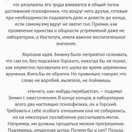
что результаты его труда вливаются в общий поток
достижений психофизики, что вокруг него друзья, готовые
при необходимости подхватить дело и довести до конца,
если самому ему вдруг не хватит сил. Премия, как
проявление единства и общности устремлений даже не
лаборатории, а Института, имела важное воспитательное
значение.
Хорошая идея. Зимину было неприятно сознавать,
что сам он, без подсказки Горского, никогда бы не понял,
как неуместно прозвучала его шутка во время церемонии
вручения. Взять бы ее обратно. Но правильно говорят, что
слово не воробей, вылетело, не поймаешь.
«Ничего, как-нибудь перебьются», — подумал
Зимин с ожесточением. В конце концов, в лаборатории
всего два настоящих психофизика, он и Горский.
Требовать к себе особого отношения они не собирались,
но на некоторые послабления рассчитывать могли.
Например, им должны прощаться мелкие прегрешения.
Подумаешь, неудачная шутка. Почему бы и нет? Польза,