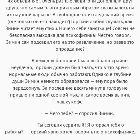
их объединяет. Очень разные люди, они дополняли друг
друга, что самым благоприятным образом сказывалось на
их научной карьере. В свободное от исследований время
(где только он его находит?) Горский любил слушать, как
Зимин читает ему стихи. Ничего себе занятьице! Совсем не
безопасная выходка для психофизика! Честно говоря,
Зимин сам подсадил его на это развлечение, но разве это
оправдание?
Время для болтовни было выбрано крайне
неудачно, Горский должен был знать, что в это время
нормальные люди обычно работают. Однако в глубине
души Зимин немного обрадовался — ему пора было
передохнуть. За последние десять минут в голову не
пришло ни одной светлой мысли, самое время выпить
чашку кофе.
— Чего тебе? — спросил Зимин.
— Ты сегодня сердитый! Я оторвал тебя от
работы? — Горский явно хотел говорить не о психофизике.