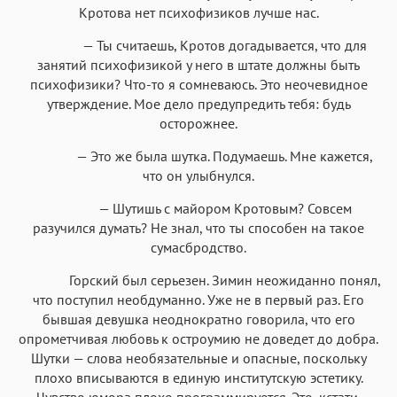
Кротова нет психофизиков лучше нас.
— Ты считаешь, Кротов догадывается, что для
занятий психофизикой у него в штате должны быть
психофизики? Что-то я сомневаюсь. Это неочевидное
утверждение. Мое дело предупредить тебя: будь
осторожнее.
— Это же была шутка. Подумаешь. Мне кажется,
что он улыбнулся.
— Шутишь с майором Кротовым? Совсем
разучился думать? Не знал, что ты способен на такое
сумасбродство.
Горский был серьезен. Зимин неожиданно понял,
что поступил необдуманно. Уже не в первый раз. Его
бывшая девушка неоднократно говорила, что его
опрометчивая любовь к остроумию не доведет до добра.
Шутки — слова необязательные и опасные, поскольку
плохо вписываются в единую институтскую эстетику.
Чувство юмора плохо программируется. Это, кстати,