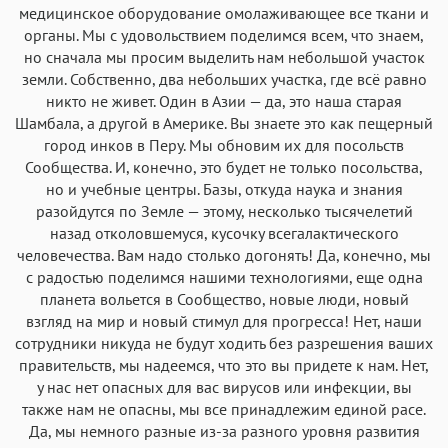
медицинское оборудование омолаживающее все ткани и
органы. Мы с удовольствием поделимся всем, что знаем,
но сначала мы просим выделить нам небольшой участок
земли. Собственно, два небольших участка, где всё равно
никто не живет. Один в Азии — да, это наша старая
Шамбала, а другой в Америке. Вы знаете это как пещерный
город инков в Перу. Мы обновим их для посольств
Сообщества. И, конечно, это будет не только посольства,
но и учебныe центры. Базы, откуда наука и знания
разойдутся по Земле — этому, несколько тысячелетий
назад отколовшемуся, кусочку всегалактического
человечества. Вам надо столько догонять! Да, конечно, мы
с радостью поделимся нашими технологиями, еще одна
планета вольется в Сообщество, новые люди, новый
взгляд на мир и новый стимул для прогресса! Нет, наши
сотрудники никуда не будут ходить без разрешения ваших
правительств, мы надеемся, что это вы придете к нам. Нет,
у нас нет опасных для вас вирусов или инфекции, вы
также нам не опасны, мы все принадлежим единой расе.
Да, мы немного разные из-за разного уровня развития