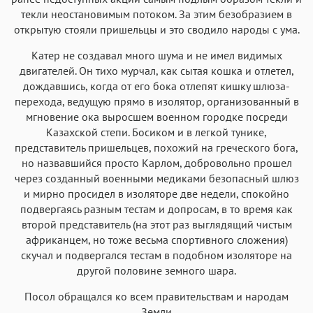
текли неостановимым потоком. За этим безобразием в
открытую стояли пришельцы и это сводило народы с ума.
Катер не создавал много шума и не имел видимых
двигателей. Он тихо мурчал, как сытая кошка и отлетел,
дождавшись, когда от его бока отлепят кишку шлюза-
перехода, ведущую прямо в изолятор, организованный в
мгновение ока выросшем военном городке посреди
Казахской степи. Босиком и в легкой тунике,
представитель пришельцев, похожий на греческого бога,
но назвавшийся просто Карлом, добровольно прошел
через созданный военными медиками безопасный шлюз
и мирно просидел в изоляторе две недели, спокойно
подвергаясь разным тестам и допросам, в то время как
второй представитель (на этот раз выглядящий чистым
африканцем, но тоже весьма спортивного сложения)
скучал и подвергался тестам в подобном изоляторе на
другой половине земного шара.
Посол обращался ко всем правительствам и народам
Земли