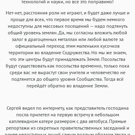
технологий и науки, но все это поправимо!
Нет-нет, расстояния роли не играют, и будет даже лучше и
проще для всех, что первое время мы будем немного
недоступны для массовых посещений — надо подтянуть
общий уровень землян. Да, мы согласны вложить любой
залог в драгоценных металлах или любой валюте за
официальный переход этим маленьких кусочков
территории во владение Содружества. Но мы же знаем,
что эти центры будут принадлежать Земле. Посольства
будут существовать как посольства временно, только пока
среди вас не вырастут свои учителя и человечество не
подтянется до общего уровня Сообщества. Тогда всё
перейдёт обратно во владение Земли.
Сергей видел по интернету, как представитель господина
посла прилетел на первую встречу в небольшом
каплевидном катере размером с два автобуса. Прямые
репортажи из секретных правительственных заседаний и
ранее недоступных акций самым подлым образом текли и