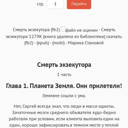
стр.
Перейти
Текст
Текст
Текст
Текст
Смерть экзекутора (fb2)
-
Смерть
экзекутора
1279K
(книга удалена из библиотеки) скачать:
(fb2)
-
(epub)
-
(mobi)
-
Марика Становой
Смерть экзекутора
Аа
Аа
Аа
Аа
1 часть
Roboto
Fira Sans
Garamond
Times
Аа
Аа
Аа
Глава 1. Планета Земля. Они прилетели!
Аа
Iowan
SF Serif
New York
San Francisco
Земляне сошли с ума.
Аа
Аа
Аа
Аа
Нет, Сергей всегда знал, что люди в массе идиоты.
Helvetica Neue
Georgia
Зачаточные мозги среднего обывателя худо-бедно
Arial
Times New Roman
работали при условии, если клиента выловить один на
Аа
Аа
Аа
Аа
один, хорошо зафиксировать в темном месте у теплой