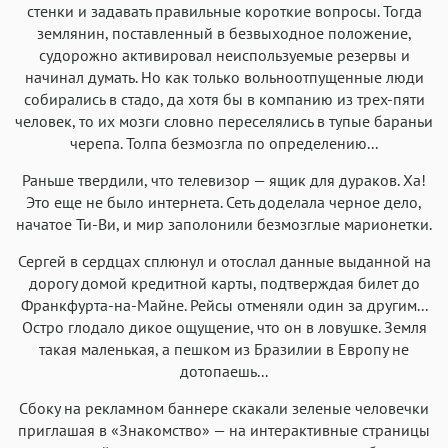
Menlo
SF Mono
Courier
Courier New
стенки и задавать правильные короткие вопросы. Тогда
землянин, поставленный в безвыходное положение,
судорожно активировал неиспользуемые резервы и
начинал думать. Но как только вольноотпущенные люди
собирались в стадо, да хотя бы в компанию из трех-пяти
человек, то их мозги словно переселялись в тупые бараньи
черепа. Толпа безмозгла по определению...
Раньше твердили, что телевизор — ящик для дураков. Ха!
Это еще не было интернета. Сеть доделала черное дело,
начатое Ти-Ви, и мир заполонили безмозглые марионетки.
Сергей в сердцах сплюнул и отослал данные выданной на
дорогу домой кредитной карты, подтверждая билет до
Франкфурта-на-Майне. Рейсы отменяли один за другим...
Остро глодало дикое ощущение, что он в ловушке. Земля
такая маленькая, а пешком из Бразилии в Европу не
дотопаешь...
Сбоку на рекламном баннере скакали зеленые человечки
приглашая в «Знакомство» — на интерактивные страницы