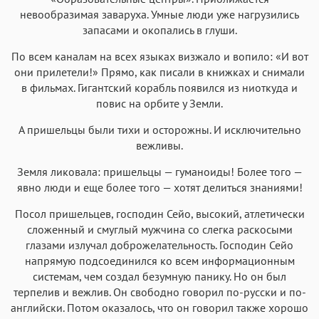
невообразимая заваруха. Умные люди уже нагрузились
запасами и окопались в глуши.
По всем каналам на всех языках визжало и вопило: «И вот
они прилетели!» Прямо, как писали в книжках и снимали
в фильмах. Гигантский корабль появился из ниоткуда и
повис на орбите у Земли.
А пришельцы были тихи и осторожны. И исключительно
вежливы.
Земля ликовала: пришельцы — гуманоиды! Более того —
явно люди и еще более того — хотят делиться знаниями!
Посол пришельцев, господин Сейо, высокий, атлетически
сложенный и смуглый мужчина со слегка раскосыми
глазами излучал доброжелательность. Господин Сейо
напрямую подсоединился ко всем информационным
системам, чем создал безумную панику. Но он был
терпелив и вежлив. Он свободно говорил по-русски и по-
английски. Потом оказалось, что он говорил также хорошо