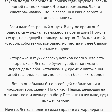
группа получила бредовый приказ сдать оружие и валить
домой на своих двоих. Это настораживало. Да что
«настораживало»! Это не лезло ни в какие ворота и
вгоняло в панику.
Всем дали бессрочный отпуск. В другое время он бы
радовался — редкая возможность побыть дома! Помочь
сестре, не видящей продыху с матерью. Побыть с мамой,
которой, собственно, все равно, но иногда и у неё бывали
светлые минутки...
В сторожке, в глухих лесах у истоков Волги у него есть
схрон. Если Ленка не будет дурой, то там можно
пересидеть любой катаклизм. Ну, кроме уничтожения
самой планеты. Главное, подальше от больших городов!
Лично он объявил бы о всеобщей мобилизации и
массовом вооружении. Но он кто? Пешка, делающая на
отлично свою маленькую работу. Песчинка в пустыне, куда
пришел хамсин.
Ничего, Ленка вполне в силах справится с мародерами —