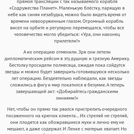
прямой трансляции с так называемого корабля
«Содружества Планет». Маленькую блёстку, парящую в
небе как синяя незабудка, можно было видеть время от
времени невооруженным глазом. Огромный корабль
висел на орбите и регулярно перемещался, чтобы все
человечество могло убедиться: «Ура, они наконец
прилетели!»
А их операцию отменили. Зря они летели
дипломатическим рейсом в эту душную и грязную Америку.
Бестолку просидели полмесяца, ожидая пока сойдутся
звезды и можно будет завершить готовившуюся несколько
лет операцию. Бездеятельно наблюдали, как звезды
сложились в фигу и мир покатился в безумие. А теперь
завершающий акт: «Добирайтесь гражданскими
линиями!»
Нет, чтобы он прямо так рвался пристрелить очередного
посаженного на крючок клиента... Их стреляй не стреляй,
они плодятся как обожравшиеся мухи и лично ему не
мешают, а даже содержат. И Ленке с матерью хватает. Но