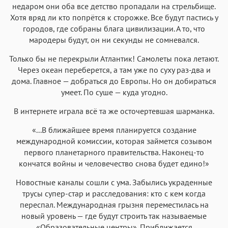
недаром они оба все детство пропадали на стрельбище.
Хотя вряд ли кто попрётся к сторожке. Все будут пастись у
городов, где собраны блага цивилизации. А то, что
мародеры будут, он ни секунды не сомневался.
Только бы не перекрыли Атлантик! Самолеты пока летают.
Через океан переберется, а там уже по суху раз-два и
дома. Главное — добраться до Европы. Но он добираться
умеет. По суше — куда угодно.
В интернете играла всё та же осточертевшая шарманка.
«...В ближайшее время планируется создание
международной комиссии, которая займется созывом
первого планетарного правительства. Наконец-то
кончатся войны и человечество снова будет едино!»
Новостные каналы сошли с ума. Забылись украденные
трусы супер-стар и расследования: кто с кем когда
переспал. Международная грызня переместилась на
новый уровень — где будут строить так называемые
«Образовательные центры». Приближается