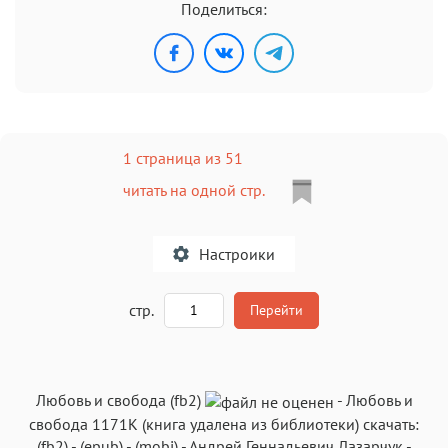
Поделиться:
1 страница из 51
читать на одной стр.
Настроики
A
стр.
Перейти
Текст
Текст
Текст
Текст
Любовь и свобода (fb2)
-
Любовь и
свобода
1171K
(книга удалена из библиотеки) скачать:
(fb2)
-
(epub)
-
(mobi)
-
Андрей Геннадьевич Лазарчук
-