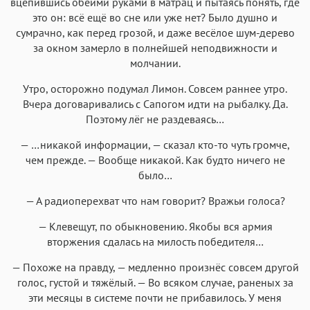
вцепившись обеими руками в матрац и пытаясь понять, где
это он: всё ещё во сне или уже нет? Было душно и
сумрачно, как перед грозой, и даже весёлое шум-дерево
за окном замерло в полнейшей неподвижности и
молчании.
Утро, осторожно подумал Лимон. Совсем раннее утро.
Вчера договаривались с Сапогом идти на рыбалку. Да.
Поэтому лёг не раздеваясь…
— …никакой информации, — сказал кто-то чуть громче,
чем прежде. — Вообще никакой. Как будто ничего не
было…
— А радиоперехват что нам говорит? Вражьи голоса?
— Клевещут, по обыкновению. Якобы вся армия
вторжения сдалась на милость победителя…
— Похоже на правду, — медленно произнёс совсем другой
голос, густой и тяжёлый. — Во всяком случае, раненых за
эти месяцы в системе почти не прибавилось. У меня