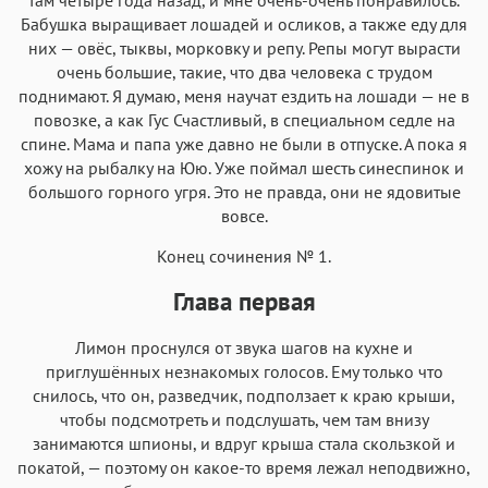
Бабушка выращивает лошадей и осликов, а также еду для
них — овёс, тыквы, морковку и репу. Репы могут вырасти
очень большие, такие, что два человека с трудом
поднимают. Я думаю, меня научат ездить на лошади — не в
повозке, а как Гус Счастливый, в специальном седле на
спине. Мама и папа уже давно не были в отпуске. А пока я
хожу на рыбалку на Юю. Уже поймал шесть синеспинок и
большого горного угря. Это не правда, они не ядовитые
вовсе.
Конец сочинения № 1.
Глава первая
Лимон проснулся от звука шагов на кухне и
приглушённых незнакомых голосов. Ему только что
снилось, что он, разведчик, подползает к краю крыши,
чтобы подсмотреть и подслушать, чем там внизу
занимаются шпионы, и вдруг крыша стала скользкой и
покатой, — поэтому он какое-то время лежал неподвижно,