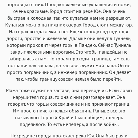
торговцы от них. Продают железные украшения и ножи,
очень красивые. Город стоит на реке Юе. Она очень
быстрая и холодная, так что купаться нам не разрешают.
Купаться можно на нижних озёрах. Город стоит между гор.
На горах всегда лежит снег. Ещё к городу подходят две
дороги, простая и железная. Дальше они ведут в Туннель,
который проходит через горы в Пандею. Сейчас Туннель
закрыт железными воротами. Это чтобы пандейцы не
забирались к нам. По горам проходит граница, там есть
пограничная застава, на заставе служит мой папа. Он не
просто пограничник, а инженер пограничник. Он делает
так, чтобы границу совсем нельзя было перейти.
Мама тоже служит на заставе, она переводчик. Если ловят
нарушителя горца, то она с ним разговаривает. Она
говорит, что горцы совсем дикие и не признают границ.
Им просто ничего нельзя объяснить. Раньше всё это
называлось Горный Край и было общим, а теперь
поделилось. То есть не теперь, а после войны.
Посредине города протекает река Юя. Она быстрая и