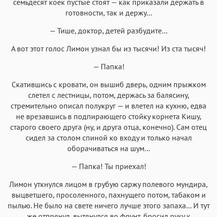
семьдесят коек пустые стоят — как приказали держать в
готовности, так и держу…
— Тише, доктор, детей разбудите…
А вот этот голос Лимон узнал бы из тысячи! Из ста тысяч!
— Папка!
Скатившись с кровати, он вышиб дверь, одним прыжком
слетел с лестницы, потом, держась за балясину,
стремительно описал полукруг — и влетел на кухню, едва
не врезавшись в подпирающего стойку корнета Кишу,
старого своего друга (ну, и друга отца, конечно). Сам отец
сидел за столом спиной ко входу и только начал
оборачиваться на шум…
— Папка! Ты приехал!
Лимон уткнулся лицом в грубую саржу полевого мундира,
выцветшего, просоленного, пахнущего потом, табаком и
пылью. Не было на свете ничего лучше этого запаха… И тут
же отпрянул, вытянулся во фрунт, бросил руку к