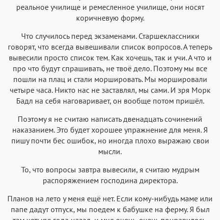
реальное училище и ремесленное училище, они носят
коричневую форму.
Что случилось перед экзаменами. Старшеклассники
говорят, что всегда вывешивали список вопросов. А теперь
вывесили просто список тем. Как хочешь, так и учи. А что и
про что будут спрашивать, не твоё дело. Поэтому мы все
пошли на плац и стали моршировать. Мы моршировали
четыре часа. Никто нас не заставлял, мы сами. И зря Морк
Бадл на себя наговаривает, он вообще потом пришёл.
Поэтому я не считаю написать двенадцать сочинений
наказанием. Это будет хорошее упражнение для меня. Я
пишу почти бес ошибок, но иногда плохо выражаю свои
мысли.
То, что вопросы завтра вывесили, я считаю мудрым
распоряжением господина директора.
Планов на лето у меня ещё нет. Если кому-нибудь маме или
папе дадут отпуск, мы поедем к бабушке на ферму. Я был
там четыре года назад, и мне очень-очень понравилось.