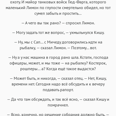
охоту. И майор танковых войск Гюд-Фарга, которого
маленький Лимон по глупости смертельно обидел, но тот
сумел забыть и простить…
— А чего вы так рано? — спросил Лимон.
— Могу задать тот же вопрос, — ухмыльнулся Кишу.
— Ну, мы с Сап… с Мичеду договорились идти на
рыбалку, — сказал Лимон. — Поэтому… вот.
— Ну а у нас машина в город рано шла. Кстати, господа
офицеры, может, и мы тоже — на рыбалку? Костерок,
рошперы… а? Когда ещё такое выдастся?
— Может быть, и никогда, — сказал отец. — Нет, Кишу,
времени нет. Сегодня надо всё обсудить и к вечеру
подавать рапорт.
— Да что там обсуждать, и так всё ясно, — сказал Кишу и
помрачнел.
— Ясно, конечно, но решение собрания должно быть, —