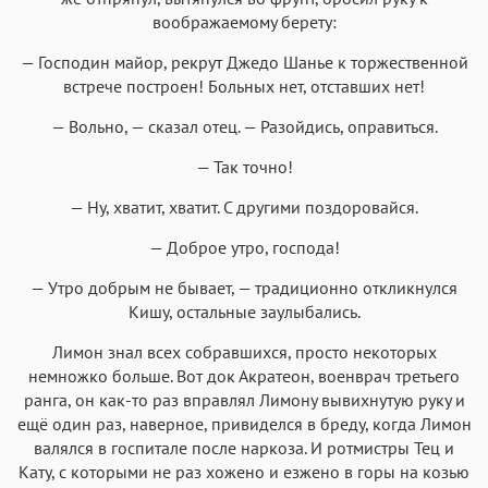
воображаемому берету:
— Господин майор, рекрут Джедо Шанье к торжественной
встрече построен! Больных нет, отставших нет!
— Вольно, — сказал отец. — Разойдись, оправиться.
— Так точно!
— Ну, хватит, хватит. С другими поздоровайся.
— Доброе утро, господа!
— Утро добрым не бывает, — традиционно откликнулся
Кишу, остальные заулыбались.
Лимон знал всех собравшихся, просто некоторых
немножко больше. Вот док Акратеон, военврач третьего
ранга, он как-то раз вправлял Лимону вывихнутую руку и
ещё один раз, наверное, привиделся в бреду, когда Лимон
валялся в госпитале после наркоза. И ротмистры Тец и
Кату, с которыми не раз хожено и езжено в горы на козью