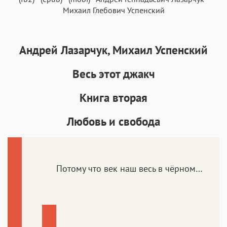
Михаил Глебович Успенский
Аа
Аа
Аа
Аа
Андрей Лазарчук, Михаил Успенский
Roboto
Fira Sans
Garamond
Times
Весь этот джакч
Аа
Аа
Аа
Аа
Iowan
SF Serif
New York
San Francisco
Книга вторая
Аа
Аа
Аа
Аа
Любовь и свобода
Helvetica Neue
Georgia
Arial
Times New Roman
Аа
Аа
Аа
Аа
Menlo
SF Mono
Courier
Courier New
Потому что век наш весь в чёрном…