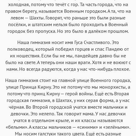
холодная, потому что течёт с гор. Та часть города, что на
правом берегу, называется Военным городком. А та, что на
левом — Шахты. Говорят, что раньше это были разные
посёлки, и штатским нельзя было проходить в Военный
городок без пропуска. Но это было в далёком прошлом.
Наша гимназия носит имя Гуса Счастливого. Это
полководец, который победил горцев и спас Пандею от
их ношествия. Если бы не мы, пандейцев давно бы не
было на свете. А теперь они наши враги. Хотя и не воюют с
нами. Но всегда радуются, когда у нас что-нибудь плохое.
Наша гимназия стоит на главной улице Военного городка,
улице Принца Кирну. Это не потому что мы монорхисты, а
потому что принц Кирну — герой войны. Ещё есть Вторая
городская гимназия, в Шахтах, у них серая форма, а у нас
чёрная. Во Второй городской учатся вместе мальчики и
девочки. Это нелепо. Так говорит мама. У нас девочки
учатся в отдельном крыле, и их классы называются
«белыми». А классы мальчиков — «синими» и «зелёными».
Мы носим галстуки такого цвета. Ещё есть разные