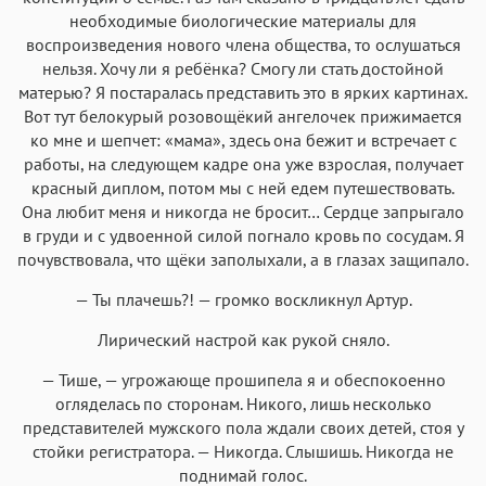
необходимые биологические материалы для
воспроизведения нового члена общества, то ослушаться
нельзя. Хочу ли я ребёнка? Смогу ли стать достойной
матерью? Я постаралась представить это в ярких картинах.
Вот тут белокурый розовощёкий ангелочек прижимается
ко мне и шепчет: «мама», здесь она бежит и встречает с
работы, на следующем кадре она уже взрослая, получает
красный диплом, потом мы с ней едем путешествовать.
Она любит меня и никогда не бросит… Сердце запрыгало
в груди и с удвоенной силой погнало кровь по сосудам. Я
почувствовала, что щёки заполыхали, а в глазах защипало.
— Ты плачешь?! — громко воскликнул Артур.
Лирический настрой как рукой сняло.
— Тише, — угрожающе прошипела я и обеспокоенно
огляделась по сторонам. Никого, лишь несколько
представителей мужского пола ждали своих детей, стоя у
стойки регистратора. — Никогда. Слышишь. Никогда не
поднимай голос.