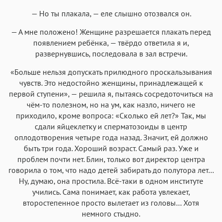
— Но ты плакала, — еле слышно отозвался он.
— А мне положено! Женщине разрешается плакать перед
появлением ребёнка, — твёрдо ответила я и,
развернувшись, последовала в зал встречи.
«Больше нельзя допускать прилюдного проскальзывания
чувств. Это недостойно женщины, принадлежащей к
первой ступени», — решила я, пытаясь сосредоточиться на
чём-то полезном, но на ум, как назло, ничего не
приходило, кроме вопроса: «Сколько ей лет?» Так, мы
сдали яйцеклетку и сперматозоиды в центр
оплодотворения четыре года назад. Значит, ей должно
быть три года. Хороший возраст. Самый раз. Уже и
проблем почти нет. Блин, только вот директор центра
говорила о том, что надо детей забирать до полутора лет…
Ну, думаю, она простила. Всё-таки в одном институте
учились. Сама понимает, как работа увлекает,
второстепенное просто вылетает из головы… Хотя
немного стыдно.