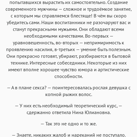
попытавшихся вырастить их самостоятельно. Создание
современного мужчины — сложное и трудоёмкое занятие,
с которым мы справляемся блестяще! В чём вы скоро
убедитесь сами. Наши воспитанники не разочаруют вас и
станут прекрасными мужьями. Они обладают всеми
необходимыми качествами. Во-первых —
уравновешенность, во-вторых — непримиримость к
проявлению насилия, в-третьих — умение быть полезным.
Они прекрасно готовят, убирают, разбираются в бытовой
технике. Интересные собеседники. Некоторые из них
имеют вполне хорошее чувство юмора и артистические
способности.
— А в плане секса? — поинтересовалась рослая девушка с
копной рыжих волос.
— У них есть необходимый теоретический курс, —
сдержанно ответила Нина Юлиановна.
— Так это не одно и то же.
— Знаете, никаких жалоб и нареканий не поступало.