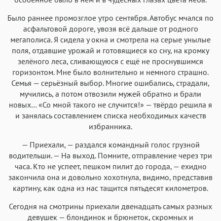
Было раннее промозглое утро сентября. Автобус мчался по
асфальтовой дороге, увозя всё дальше от родного
мегаполиса. Я сидела у окна и смотрела на серые унылые
поля, отдавшие урожай и готовящиеся ко сну, на кромку
зелёного леса, сливающуюся с ещё не проснувшимся
горизонтом. Мне было волнительно и немного страшно.
Семья — серьёзный выбор. Многие ошибались, страдали,
мучились, а потом отвозили мужей обратно и брали
новых… «Со мной такого не случится!» — твёрдо решила я
и занялась составлением списка необходимых качеств
избранника.
— Приехали, — раздался командный голос грузной
водительши. — На выход. Помните, отправление через три
часа. Кто не успеет, пешком пилит до города, — ехидно
закончила она и довольно хохотнула, видимо, представив
картину, как одна из нас тащится пятьдесят километров.
Сегодня на смотрины приехали двенадцать самых разных
девушек — блондинок и брюнеток, скромных и