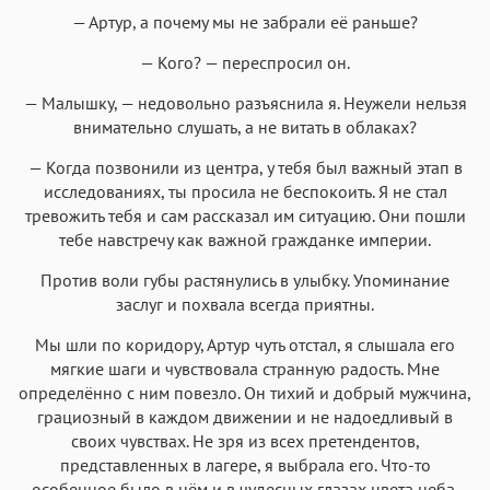
— Артур, а почему мы не забрали её раньше?
— Кого? — переспросил он.
— Малышку, — недовольно разъяснила я. Неужели нельзя
внимательно слушать, а не витать в облаках?
— Когда позвонили из центра, у тебя был важный этап в
исследованиях, ты просила не беспокоить. Я не стал
тревожить тебя и сам рассказал им ситуацию. Они пошли
тебе навстречу как важной гражданке империи.
Против воли губы растянулись в улыбку. Упоминание
заслуг и похвала всегда приятны.
Мы шли по коридору, Артур чуть отстал, я слышала его
мягкие шаги и чувствовала странную радость. Мне
определённо с ним повезло. Он тихий и добрый мужчина,
грациозный в каждом движении и не надоедливый в
своих чувствах. Не зря из всех претендентов,
представленных в лагере, я выбрала его. Что-то
особенное было в нём и в чудесных глазах цвета неба.