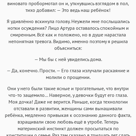
виновато пробормотал он и, уткнувшись взглядом в пол,
тихо добавил: — Это ведь наш ребёнок!
Я удивлённо вскинула голову. Неужели мне послышались
нотки осуждения? Лицо Артура оставалось спокойным и
смиренным. Всё как и положено, но в душе нарастала
непонятная тревога. Видимо, именно поэтому я решила
объясниться:
— Мы бы с ней увиделись дома.
— Да, конечно. Прости. — Его глаза излучали раскаяние и
молили о прощении.
Они у него были такие ясные и трогательные, что внутри
что-то защемило… Наверное, у девочки будут его глаза.
Моя дочка! Даже не верится. Раньше, когда технологии
отставали в развитии, женщины сами вынашивали
ребёнка, медленно привыкая к осознанию данного факта,
взращивали свою любовь ещё в утробе. Теперь
материнский инстинкт должен просыпаться по
конституции о семье. Раз там сказано в тридцать лет сдать