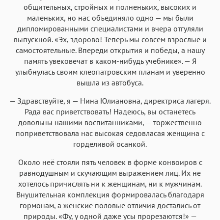
общительных, стройных и полненьких, высоких и
маленьких, но нас объединяло одно — мы были
дипломированными специалистами и вчера отгуляли
выпускной. «Эх, здорово! Теперь мы совсем взрослые и
самостоятельные. Впереди открытия и победы, а нашу
память увековечат в каком-нибудь учебнике». — Я
улыбнулась своим клеопатровским планам и уверенно
вышла из автобуса.
— Здравствуйте, я — Нина Юлиановна, директриса лагеря.
Рада вас приветствовать! Надеюсь, вы останетесь
довольны нашими воспитанниками, — торжественно
поприветствовала нас высокая седовласая женщина с
горделивой осанкой.
Около неё стояли пять человек в форме конвоиров с
равнодушным и скучающим выражением лиц. Их не
хотелось причислять ни к женщинам, ни к мужчинам.
Внушительная комплекция формировалась благодаря
гормонам, а женские половые отличия достались от
природы. «Фу, у одной даже усы прорезаются!» —