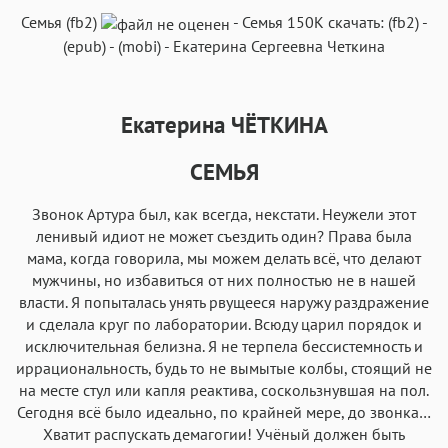
Текст
Текст
Текст
Текст
Семья (fb2)
-
Семья
150K
скачать:
(fb2)
-
(epub)
-
(mobi)
-
Екатерина Сергеевна Четкина
Екатерина ЧЁТКИНА
Аа
Аа
Аа
Аа
СЕМЬЯ
Roboto
Fira Sans
Garamond
Times
Аа
Аа
Аа
Звонок Артура был, как всегда, некстати. Неужели этот
Аа
ленивый идиот не может съездить один? Права была
Iowan
SF Serif
New York
San Francisco
мама, когда говорила, мы можем делать всё, что делают
Аа
Аа
мужчины, но избавиться от них полностью не в нашей
Аа
Аа
власти. Я попыталась унять рвущееся наружу раздражение
Helvetica Neue
Georgia
Arial
Times New Roman
и сделала круг по лаборатории. Всюду царил порядок и
Аа
Аа
Аа
Аа
исключительная белизна. Я не терпела бессистемность и
иррациональность, будь то не вымытые колбы, стоящий не
Menlo
SF Mono
Courier
Courier New
на месте стул или капля реактива, соскользнувшая на пол.
Сегодня всё было идеально, по крайней мере, до звонка…
Хватит распускать демагогии! Учёный должен быть