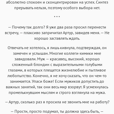
абсолютно спокоен и сконцентрирован на успех. Синтез
прерывать нельзя, поэтому особого выбора нет.
* * *
— Почему так долго? Я уже два раза просил перенести
встречу, — плаксиво запричитал Артур, завидев меня. — Не
хорошо заставлять ждать.
Отвечать не хотелось, я лишь кивнула, подтверждая, он
замечен и услышан. Многие коллеги-химики мне
завидовали. Муж — красавец, высокий, хорошо
сложенный блондин с выразительными голубыми
глазами, в которых плещется жизнелюбие и пытливое
любопытство. Конечно, я не хочу сказать, что он чем-то
занимается. Упаси боже! Если мужиков допустить до
важных занятий, так они весь мир взорвут. Я усмехнулась
промелькнувшим мыслям и строго взглянула на мужа.
— Артур, сколько раз я просила не звонить мне на работу?
— Прости, просто подумал, ты должна здесь быть, —