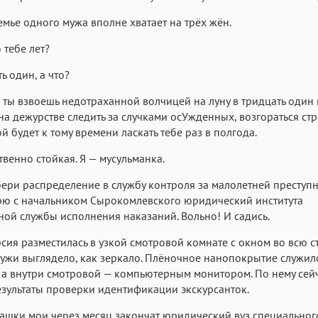
емье одного мужа вполне хватает на трёх жён.
 тебе лет?
ь один, а что?
то ты взвоешь недотраханной волчицей на луну в тридцать один 
на дежурстве следить за случками осУжденных, возгораться стр
й будет к тому времени ласкать тебе раз в полгода.
твенно стойкая. Я — мусульманка.
ери распределение в службу контроля за малолетней преступн
рю с начальником Сырокомлевского юридический института
ой службы исполнения наказаний. Вольно! И садись.
рсия разместилась в узкой смотровой комнате с окном во всю ст
ужи выглядело, как зеркало. Плёночное нанопокрытие служил
 а внутри смотровой — компьютерным монитором. По нему сей
зультаты проверки идентификации экскурсанток.
ташки мои через месяц закончат юридический вуз специальног