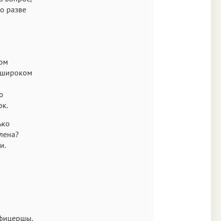
Но разве
ком
с широком
о
к.
ько
олена?
и.
офицершы.