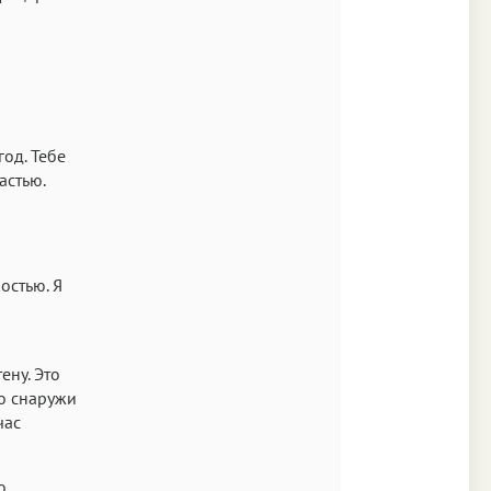
год. Тебе
астью.
остью. Я
ену. Это
о снаружи
час
о