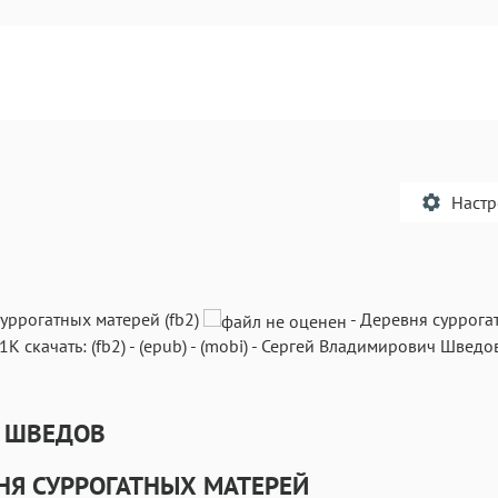
Наст
уррогатных матерей (fb2)
-
Деревня суррога
1K
скачать:
(fb2)
-
(epub)
-
(mobi)
-
Сергей Владимирович Шведо
Текст
Текст
Текст
Те
й ШВЕДОВ
НЯ СУРРОГАТНЫХ МАТЕРЕЙ