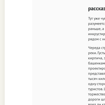
расска
Тут уже ч
разумеетс
раньше, а
инкрустир
рядом с н
Череда ст
реки. Гус
кирпича, 
башенками
проектиро
представл
тысяч кил
одну стор
туристов.
торжество
дороги шл
вряд ли к