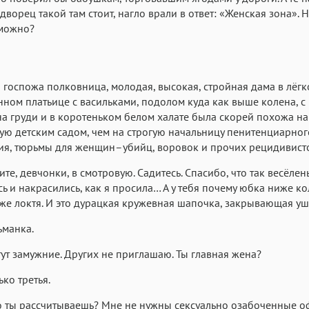
 дворец такой там стоит, нагло врали в ответ: «Женская зона». 
зможно?
 госпожа полковница, молодая, высокая, стройная дама в лёг
ном платьице с васильками, подолом куда как выше колена, 
а груди и в коротеньком белом халате была скорей похожа на
ю детским садом, чем на строгую начальницу пенитенциарног
я, тюрьмы для женщин–убийц, воровок и прочих рецидивисто
те, девчонки, в смотровую. Садитесь. Спасибо, что так весёлен
ь и накрасились, как я просила… А у тебя почему юбка ниже к
же локтя. И это дурацкая кружевная шапочка, закрывающая уш
ьманка.
тут замужние. Других не приглашаю. Ты главная жена?
ько третья.
о ты рассчитываешь? Мне не нужны сексуально озабоченные 