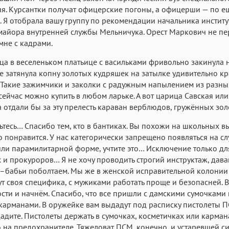
я. Курсантки получат офицерские погоны, а офицерши — по е
. Я отобрала вашу группу по рекомендации начальника институ
айора внутренней службы Мельничука. Орест Маркович не пе
мне с кадрами.
а в веселеньком платьице с васильками фривольно закинула н
же затянула копну золотых кудряшек на затылке удивительно к
 Такие зажимчики и заколки с радужным напылением из разны
сейчас можно купить в любом ларьке. А вот царица Савская ил
 отдали бы за эту прелесть караван верблюдов, гружённых зол
ьтесь… Спасибо тем, кто в бантиках. Вы похожи на школьных в
о понравится. У нас категорически запрещено появляться на сл
ли парамилитарной форме, учтите это… Исключение только дл
и прокуроров… Я не хочу проводить строгий инструктаж, дава
–бабьи поболтаем. Мы же в женской исправительной колонии 
ут своя специфика, с мужиками работать проще и безопасней. В
сти и начнём. Спасибо, что все пришли с дамскими сумочками 
 карманами. В оружейке вам выдадут под расписку пистолеты 
адите. Пистолеты держать в сумочках, косметичках или карман
о на предохранителе. Тяжеловат ПСМ, конечно, и устаревшей с