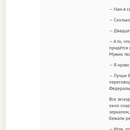
— Нам в с
— Сколько
— Двадцат
— А то, ч
придётся 
Мужик тво
— Я нравс
— Лучше б
перегово
Федеральн
Вся экску
окно снар
зеркалом,
бежали ре
— Итак, п