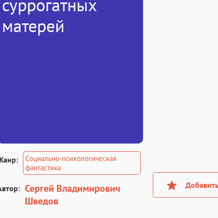
суррогатных
матерей
Социально-психологическая
Жанр:
фантастика
Добавить
Сергей Владимирович
Автор:
Шведов