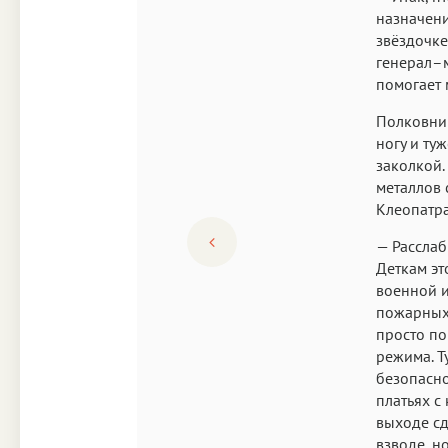
назначени
звёздочке
генерал–м
помогает 
Полковниц
ногу и ту
заколкой.
металлов 
Клеопатра
— Расслаб
Деткам эт
военной и
пожарных 
просто по
режима. Т
безопасно
платьях с
выходе сд
взводе, н