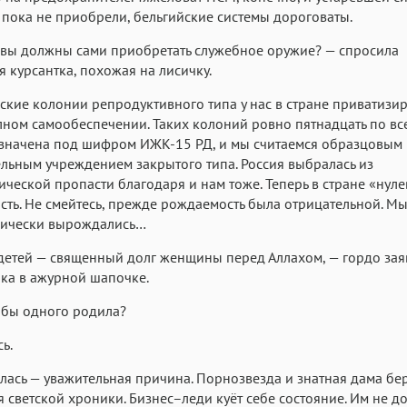
пока не приобрели, бельгийские системы дороговаты.
вы должны сами приобретать служебное оружие? — спросила
 курсантка, похожая на лисичку.
ские колонии репродуктивного типа у нас в стране приватизи
ном самообеспечении. Таких колоний ровно пятнадцать по все
значена под шифром ИЖК‑15 РД, и мы считаемся образцовым
льным учреждением закрытого типа. Россия выбралась из
ческой пропасти благодаря и нам тоже. Теперь в стране «нуле
ть. Не смейтесь, прежде рождаемость была отрицательной. М
фически вырождались…
детей — священный долг женщины перед Аллахом, — гордо зая
ка в ажурной шапочке.
 бы одного родила?
ь.
лась — уважительная причина. Порнозвезда и знатная дама бер
я светской хроники. Бизнес–леди куёт себе состояние. Им не д