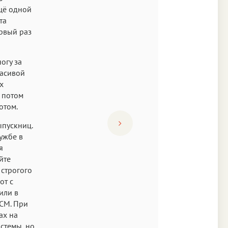
щё одной
та
рвый раз
огу за
расивой
х
и потом
отом.
ыпускниц.
ужбе в
я
йте
строгого
от с
или в
ПСМ. При
ах на
истемы, но