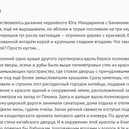
Аа
Аа
Аа
з
Roboto
Fira Sans
Garamond
увствовалось дыхание недалёкого Юга. Мандаринов с бананами
Аа
Аа
Аа
я, ещё не выращивали, но яблоки и груши поспевали на три н
 черешня тут росла настоящая — огромное дерево с красивой, 
Iowan
SF Serif
San Francisco
ованной янтарём корой и крупными сладким ягодами. Что так
Аа
Аа
Аа
ей? Просто кустик…
Helvetica Neue
Georgia
Arial
Time
роений одно краше другого протянулась вдоль берега полнов
Аа
Аа
Аа
тые яворы, ясени и дубы были выше пятиметровых стен из крас
замыкающих пространство, где стояли дворцы с причудливым
Menlo
Courier
Courier New
 под ещё более замысловатыми крышами. Сразу заметишь, чт
вали и строили этот расчудесный городок китайцы, подарив с
ение о красоте зданий и сооружений земле, расположенной за
ометров на запад от Пекина. Здесь и дальше вдоль полноводн
ону широкой дороги занимали санатории, дома отдыха и отели
 Цвели липы, гудели пчёлы. Запах речной свежести отступал по
м кондитерского аромата липового цвета и клевера. По другу
а стена китайского дворца. И в окружении этой красоты и бла
то поверил бы бабушкам, торговавшим ягодами у дороги. А те н