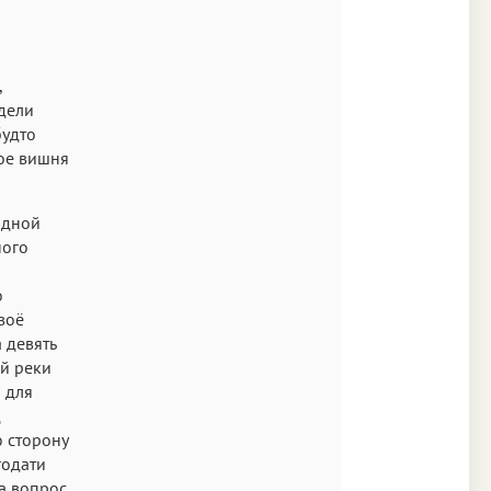
Аа
Times
,
Аа
едели
будто
New York
ое вишня
Аа
s New Roman
одной
Аа
ного
и
SF Mono
о
воё
 девять
ой реки
 для
д
ю сторону
годати
а вопрос,