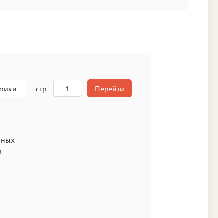
роики
стр.
Перейти
A
тных
в
кст