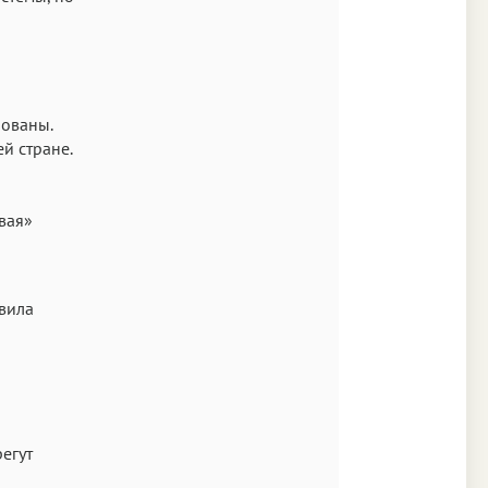
рованы.
й стране.
вая»
ы
вила
егут
о