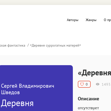
Авторы
Жанры
О пр
вы и Триллеры
Любовные романы
«
»
ская фантастика
Деревня суррогатных матерей
Детское
ная литература
Документальная литератур
«Деревня
Драматургия
1493
0
Сергей Владимирович
дство
Компьютеры и Интернет
Шведов
Описание
Деревня
ное
Фольклор
отсутствует