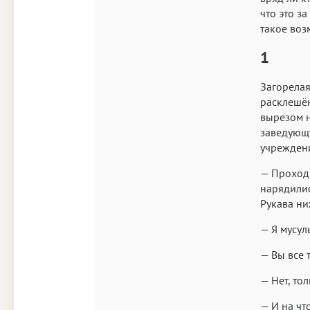
что это за
такое во
1
Загорелая
расклешён
вырезом н
заведующу
учреждени
— Проходи
нарядилис
Рукава ни
— Я мусул
— Вы все 
— Нет, тол
— И на чт