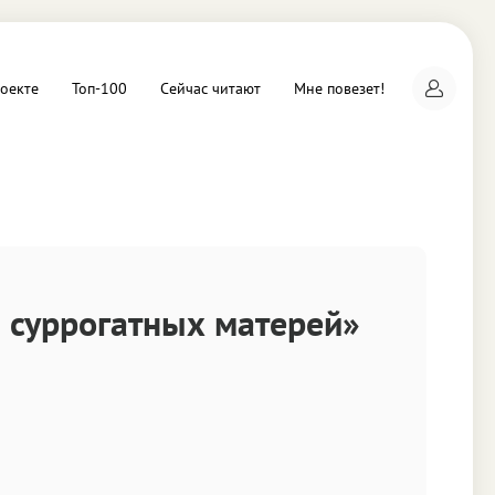
оекте
Топ-100
Сейчас читают
Мне повезет!
а
 суррогатных матерей»