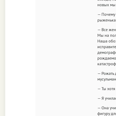
новых мы 
— Почему 
рыженькая
— Все жен
Мы на пол
Наша обо
исправите
демографи
рождаемос
катастро
— Рожать 
мусульман
— Ты хотя
— Я училас
— Она учи
фигуру дл