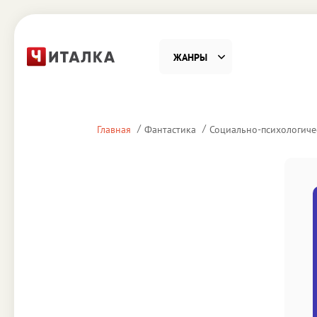
ЖАНРЫ
Фантастика
Детекти
Главная
Фантастика
Социально-психологиче
Приключения
Проза
Наука, Образование
Справоч
Религия и духовность
Поэзия
Юмор
Домово
Деловая литература
Старин