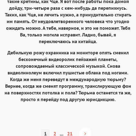
такие кретины, как Чце. Я вот после работы пока домой
дойду, три-четыре раза с кем-нибудь да перепихнусь.
Таких, как Чце, не лечить нужно, а принудительно стирать
им память. От неудовлетворенного человека что угодно
ожидать можно. А тебе, наверное, и это не поможет. Тебя
Ва, только могила исправит. Ладно, бывай, я
переключаюсь на китайца.
Дебильную рожу охранника на мониторе опять сменил
бесконечный видеоролик пейзажей планеты,
сопровождаемый классической музыкой. Снова
видеолинолеум включил пушистые облака под ногами.
Когда же меня переведут в международную тюрьму?
Вернее, когда же сменят программу, транслирующую фон
на поверхностях потолка и пола? Тюрьма останется та же,
просто я перейду под другую юрисдикцию.
1
2
...
21