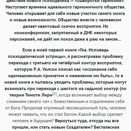
действие нового психоделика — «сыворотки гармонии».
Наступают времена идеального гармоничного общества.
Человек открывает для себя новые участки своего мозга
и новые возможности. Общество вместе с человеком
делает квантовый скачок восприятия. Но
нонконформизм, запрятанный в ДНК некоторых
персонажей, не даёт им покоя даже в раю на земле…
Если в моей первой книге «Гоа. Исповедь
психоделической устрицы», я рассматриваю проблему
перехода с третьего на четвёртый контур восприятия,
которую Р. А. Уилсон описал как «осознание себя
одомашненным приматом и нежелание им быть», то в
новой книге я пытаюсь увидеть проблемы, которые могут
возникать при переходе с шестого на седьмой контур (по
[2]
теории Тимоти Лири
, когда возникает выбор между
слиянием своего «я» с божественным и отдалением себя
от Бога. Проделав огромный эволюционный путь, человек
может заявить, что он стал богом. Какой выбор сделает
человек в будущем?
Вернуться туда, откуда мы все
пришли, или стать новым Создателем? Бестелесная