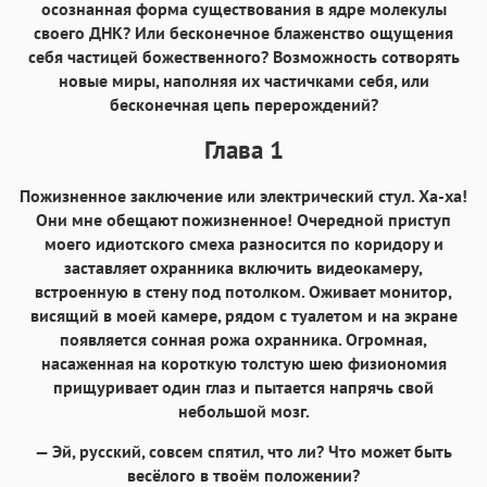
осознанная форма существования в ядре молекулы
своего ДНК? Или бесконечное блаженство ощущения
себя частицей божественного? Возможность сотворять
новые миры, наполняя их частичками себя, или
бесконечная цепь перерождений?
Глава 1
Пожизненное заключение или электрический стул. Ха-ха!
Они мне обещают пожизненное! Очередной приступ
моего идиотского смеха разносится по коридору и
заставляет охранника включить видеокамеру,
встроенную в стену под потолком. Оживает монитор,
висящий в моей камере, рядом с туалетом и на экране
появляется сонная рожа охранника. Огромная,
насаженная на короткую толстую шею физиономия
прищуривает один глаз и пытается напрячь свой
небольшой мозг.
— Эй, русский, совсем спятил, что ли? Что может быть
весёлого в твоём положении?