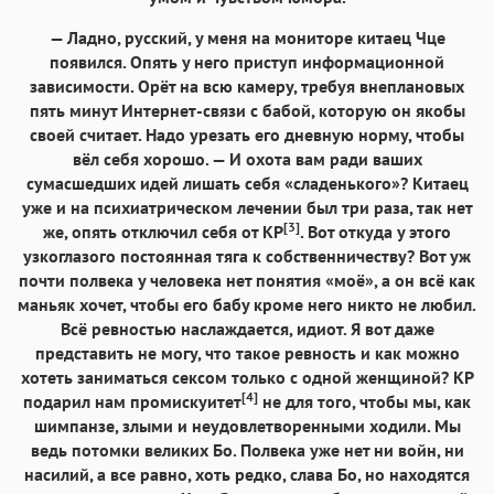
— Ладно, русский, у меня на мониторе китаец Чце
появился. Опять у него приступ информационной
зависимости. Орёт на всю камеру, требуя внеплановых
пять минут Интернет-связи с бабой, которую он якобы
своей считает. Надо урезать его дневную норму, чтобы
вёл себя хорошо. — И охота вам ради ваших
сумасшедших идей лишать себя «сладенького»? Китаец
уже и на психиатрическом лечении был три раза, так нет
[3]
же, опять отключил себя от КР
. Вот откуда у этого
узкоглазого постоянная тяга к собственничеству? Вот уж
почти полвека у человека нет понятия «моё», а он всё как
маньяк хочет, чтобы его бабу кроме него никто не любил.
Всё ревностью наслаждается, идиот. Я вот даже
представить не могу, что такое ревность и как можно
хотеть заниматься сексом только с одной женщиной? КР
[4]
подарил нам промискуитет
не для того, чтобы мы, как
шимпанзе, злыми и неудовлетворенными ходили. Мы
ведь потомки великих Бо. Полвека уже нет ни войн, ни
насилий, а все равно, хоть редко, слава Бо, но находятся