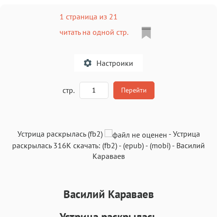
1 страница из 21
читать на одной стр.
Настроики
A
стр.
Перейти
Текст
Текст
Текст
Текст
Устрица раскрылась (fb2)
-
Устрица
раскрылась
316K
скачать:
(fb2)
-
(epub)
-
(mobi)
-
Василий
Караваев
Василий Караваев
Аа
Аа
Аа
Аа
Roboto
Fira Sans
Garamond
Times
Устрица раскрылась