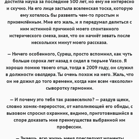
достигла наука за последние 500 лет, но ему не интересно
и скучно. На его лице застыла вселенская тоска, которую
ему хотелось бы развеять чем-то простым и
приземлённым. Мне его жаль, и я передумал делиться с
ним истинной причиной моего спонтанного
истерического смеха, зная, что он начнёт зевать после
нескольких минут моего рассказа.
— Ничего особенного, Суреш, просто вспомнил, как чуть
больше сорока лет назад я сидел в тюрьме Vasco. Я
хорошо помню твоего отца, тогда в 2009 году, он служил
в должности ов
а
лдера. Ты очень похож на него. Жаль, что
он не дожил до того времени, когда нам всем «вкололи»
сыворотку гармонии.
— И почему это тебя так развеселило? — раздув щеки,
словно хомяк-переросток, от наполняющей его обиды, с
вызовом спросил охранник, видимо, приготовившийся в
споре доказать мне преимущества выбранной им
профессии.
— Знаешь, всю жизнь меня преследуют моменты