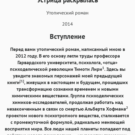
Аа
Аа
Аа
Аа
Утопический роман
Iowan
SF Serif
New York
San Francisco
2014
Аа
Аа
Аа
Аа
Helvetica Neue
Вступление
Georgia
Arial
Times New Roman
Аа
Аа
Аа
Аа
Перед вами утопический роман, написанный мною в
Menlo
SF Mono
Courier
Courier New
2012 году. В его основу легли труды профессора
Гарвардского университета, психолога, «отца»
1
психоделической революции Тимоти Лири
. Здесь вы
увидите знакомых персонажей моей предыдущей
[1]
книги
, живущих в настоящем и будущем, прошедших
трансформацию сознания временем и новыми
химическими веществами. Группа психоделических
химиков-исследователей, продолжая работать над
2
незаконченным в связи со смертью Альберта Хофмана
проектом нового психотропного вещества, сталкивается
с промежуточной формулой, радикально меняющей
восприятия мира. Все люди нашей планеты попадают под