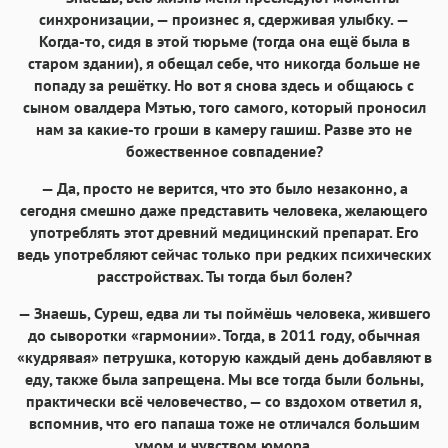
синхронизации, — произнес я, сдерживая улыбку. —
Когда-то, сидя в этой тюрьме (тогда она ещё была в
старом здании), я обещал себе, что никогда больше не
попаду за решётку. Но вот я снова здесь и общаюсь с
сыном овалдера Мэтью, того самого, который проносил
нам за какие-то гроши в камеру гашиш. Разве это не
божественное совпадение?
— Да, просто не верится, что это было незаконно, а
сегодня смешно даже представить человека, желающего
употреблять этот древний медицинский препарат. Его
ведь употребляют сейчас только при редких психических
расстройствах. Ты тогда был болен?
— Знаешь, Суреш, едва ли ты поймёшь человека, жившего
до сыворотки «гармонии». Тогда, в 2011 году, обычная
«кудрявая» петрушка, которую каждый день добавляют в
еду, также была запрещена. Мы все тогда были больны,
практически всё человечество, — со вздохом ответил я,
вспомнив, что его папаша тоже не отличался большим
умом и чувством юмора.