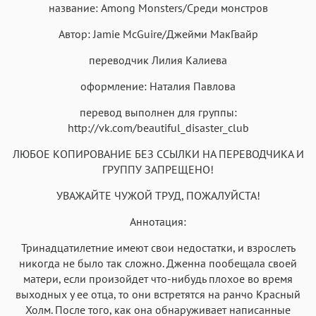
название: Among Monsters/Среди монстров
Menlo
SF Mono
Courier
Courier New
Автор: Jamie McGuire/Джейми МакГвайр
переводчик Лилия Калиева
оформление: Наталия Павлова
перевод выполнен для группы:
http://vk.com/beautiful_disaster_club
ЛЮБОЕ КОПИРОВАНИЕ БЕЗ ССЫЛКИ НА ПЕРЕВОДЧИКА И
ГРУППУ ЗАПРЕЩЕНО!
УВАЖАЙТЕ ЧУЖОЙ ТРУД, ПОЖАЛУЙСТА!
Аннотация:
Тринадцатилетние имеют свои недостатки, и взрослеть
никогда не было так сложно. Дженна пообещала своей
матери, если произойдет что-нибудь плохое во время
выходных у ее отца, то они встретятся на ранчо Красный
Холм. После того, как она обнаруживает написанные