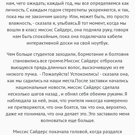
нам, чего ожидать; каждый год, мы все определяемся как
личность. С каждым годом стереотипы укореняются, и так,
пока мы не закончим школу.- Или, может быть, это просто
влажность, - сказала я, улыбаясь.В тот момент, когда мы
вошли в класс миссис Сайдерс, она подняла руку, говоря
нам быть спокойным, пока она подключала кабели
интерактивной доски на свой ноутбук.
Чем больше студентов заходили, бормотание и болтовня
становились все громче.Миссис Сайдерс отбросила
вьющуюся прядь длинных волос, выскочившую из ее
низкого пучка. - Пожалуйста! Успокоились! - сказала она,
как мы садились на наши места.После заставки начались
национальные новости, миссис Сайдерс сделала
несколько шагов назад , и обнял себя обеими руками. Я
наблюдала за ней, зная, что учителя никогда намеренно
не притворяются, что они боятся, так что она, вероятно,
даже не понимала, что она делает это. Это заставило меня
волноваться еще больше.
Миссис Сайдерс покачала головой, когда раздался