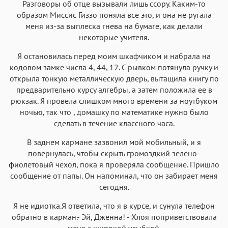
Разговоры об отце вызывали лишь ссору. Каким-то
образом Миссис Гиззо поняла все это, и она не ругала
меня из-за выплеска гнева на бумаге, как делали
некоторые учителя.
Я остановилась перед моим шкафчиком и набрала на
кодовом замке числа 4, 44, 12. С рывком потянула ручку и
открыла тонкую металлическую дверь, вытащила книгу по
предварительно курсу алгебры, а затем положила ее в
рюкзак. Я провела слишком много времени за ноутбуком
ночью, так что , домашку по математике нужно было
сделать в течение классного часа.
В заднем кармане зазвонил мой мобильный, и я
повернулась, чтобы скрыть громоздкий зелено-
фиолетовый чехол, пока я проверяла сообщение. Пришло
сообщение от папы. Он напоминал, что он забирает меня
сегодня.
Я не идиотка.Я ответила, что я в курсе, и сунула телефон
обратно в карман.- Эй, Дженна! - Хлоя поприветствовала
меня с широкой улыбкой.