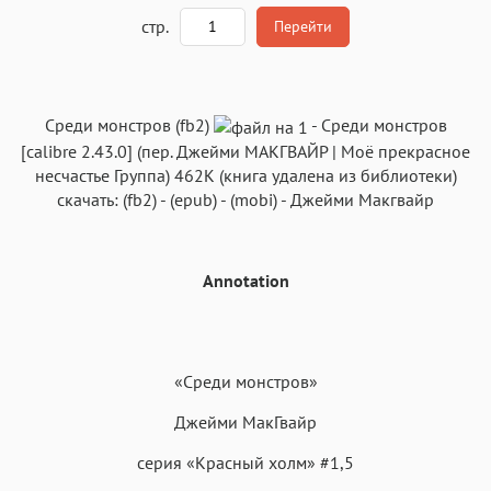
A
стр.
Перейти
Текст
Текст
Текст
Текст
Среди монстров (fb2)
-
Среди монстров
[calibre 2.43.0] (пер.
Джейми МАКГВАЙР | Моё прекрасное
несчастье Группа
)
462K
(книга удалена из библиотеки)
скачать:
(fb2)
-
(epub)
-
(mobi)
-
Джейми Макгвайр
Аа
Аа
Аа
Аа
Annotation
Roboto
Fira Sans
Garamond
Times
Аа
Аа
Аа
Аа
Iowan
SF Serif
New York
San Francisco
«Среди монстров»
Аа
Аа
Аа
Аа
Джейми МакГвайр
Helvetica Neue
Georgia
Arial
Times New Roman
серия «Красный холм» #1,5
Аа
Аа
Аа
Аа