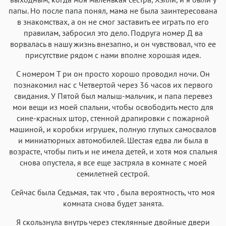
папы. Но после папа понял, мама не была заинтересована
в знакомствах, а он не смог заставить ее играть по его
правилам, забросил это дело. Подруга номер Д ва
ворвалась в нашу жизнь внезапно, и он чувствовал, что ее
присутствие рядом с нами вполне хорошая идея.
С номером Т ри он просто хорошо проводил ночи. Он
познакомил нас с Четвертой через 36 часов их первого
свидания. У Пятой был малыш-мальчик, и папа перевез
мои вещи из моей спальни, чтобы освободить место для
сине-красных штор, стенной драпировки с пожарной
машиной, и коробки игрушек, полную глупых самосвалов
и миниатюрных автомобилей. Шестая едва ли была в
возрасте, чтобы пить и не имела детей, и хотя моя спальня
снова опустела, я все еще застряла в комнате с моей
семилетней сестрой.
Сейчас была Седьмая, так что , была вероятность, что моя
комната снова будет занята.
Я скользнула внутрь через стеклянные двойные двери