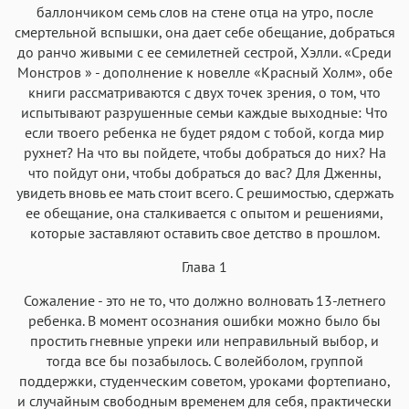
баллончиком семь слов на стене отца на утро, после
смертельной вспышки, она дает себе обещание, добраться
до ранчо живыми с ее семилетней сестрой, Хэлли. «Среди
Монстров » - дополнение к новелле «Красный Холм», обе
книги рассматриваются с двух точек зрения, о том, что
испытывают разрушенные семьи каждые выходные: Что
если твоего ребенка не будет рядом с тобой, когда мир
рухнет? На что вы пойдете, чтобы добраться до них? На
что пойдут они, чтобы добраться до вас? Для Дженны,
увидеть вновь ее мать стоит всего. С решимостью, сдержать
ее обещание, она сталкивается с опытом и решениями,
которые заставляют оставить свое детство в прошлом.
Глава 1
Сожаление - это не то, что должно волновать 13-летнего
ребенка. В момент осознания ошибки можно было бы
простить гневные упреки или неправильный выбор, и
тогда все бы позабылось. С волейболом, группой
поддержки, студенческим советом, уроками фортепиано,
и случайным свободным временем для себя, практически