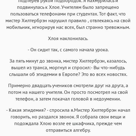
подперев рукой подбородок. Я нахмурилась и
подвинулась к Хлое. Учителям было запрещено
пользоваться телефонами при студентах. Тот факт, что
мистер Хилтербрэн нарушил правило , отвлекаясь на свой
мобильник, игнорируя нас всех, был странно тревожным.
Хлоя наклонилась.
- Он сидит так, с самого начала урока.
За пять минут до звонка, мистер Хилтербрэн, казалось,
вышел из транса, моргнул и спросил:- Вы что-нибудь
слышали об эпидемии в Европе? Это во всех новостях.
Примерно двадцать учеников смотрели друг на друга, а
потом на нашего учителя. Он просто посмотрел на свой
телефон, а затем покачал головой в недоумении.
- Какая эпидемия? - спросила я.Мистер Хилтербрэн начал
говорить, но раздался звонок. Я собрала свои вещи и
подождала Хлою возле ее шкафчика, прежде чем
отправиться алгебру.