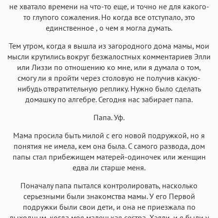
не хватало времени на что-то еще, и точно не для какого-
то глупого сожаления. Но когда все отступало, это
единственное , о чем я могла думать.
Тем утром, когда я вышла из загородного дома мамы, мои
мысли крутились вокруг безжалостных комментариев Элли
или Лиззи по отношению ко мне, или я думала о том,
смогу ли я пройти через столовую не получив какую-
нибудь отвратительную реплику. Нужно было сделать
домашку по алгебре. Сегодня нас забирает папа.
Папа. Уф.
Мама просила быть милой с его новой подружкой, но я
понятия не имела, кем она была. С самого развода, дом
папы стал прибежищем матерей-одиночек или женщин
едва ли старше меня.
Поначалу папа пытался контролировать, насколько
серьезными были знакомства мамы. У его Первой
подружки были свои дети, и она не приезжала по
выходным, когда моя маленькая сестра, Хэлли, и я были у