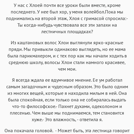
У нас с Хлоей почти все уроки были вместе, кроме
последнего. У нее был хор, у меня волейбол.Пока мы
поднимались на второй этаж, Хлоя с гримасой спросила:-
Ты когда-нибудь чувствовала все эти запахи на
лестничных площадках?
Из каштановых волос Хлои выглянули ярко-красные
пряди. Мы привыкли одинаково выглядеть, но ее мама
была парикмахером, и с тех пор как мы начали ходить в
среднюю школу, волосы Хлои стали намного красивее,
чем мои.
Я всегда ждала ее вдумчивое мнение. Ее ум работал
самым загадочным и чудесным образом. Это было одним
из многих вещей, которые я находила милым в ней. Она
была спокойная, если только она не собиралась выдать
что-то философское.- Пахнет духами, одеколоном и
плесенью. Чем выше мы поднимаемся, тем становится
хуже.- Это влажность, - ответила я.
Она покачала головой. - Может быть, эта лестница говорит