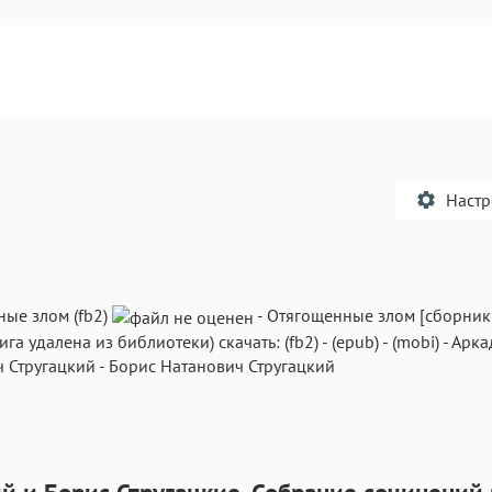
Наст
ые злом (fb2)
-
Отягощенные злом
[сборник
ига удалена из библиотеки) скачать:
(fb2)
-
(epub)
-
(mobi)
-
Арка
Текст
Текст
Текст
Те
 Стругацкий
-
Борис Натанович Стругацкий