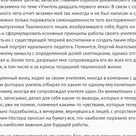
-экзамена по теме «Учитель двадцать первого века». В связи с 
шного лета отчет-экзамен мой так никогда и не был написан и с
можно только поражаться самонадеянности того восторженног
выпускника Ташлинского лицея, вообразившего себе, будто он
 и сформулировать основные принципы работы своего учителя
ть их с существующей теорией воспитания и создать таким об
ый портрет идеального педагога. Помнится, Георгий Анатолье
 моему замыслу с определенной долей скептицизма, однако от
тал и, более того, разрешил мне сопровождать его во всех его 
, в том числе и за кулисы тогдашней ташлинской жизни.
еянный юнец ходил за своим учителем, иногда в компании с 
и (которых учитель отбирал по каким-то одному ему понятным
иям), иногда же сопровождал учителя один. Он внимательно с
, записывал, делал для себя какие-то выводы, которых я тепер
, уже не помню, пламенел какими-то чувствами, которые тепе
ьно подзабылись, а вечерами, вернувшись в лицей, с упорством
ем Нестора заносил на бумагу все, что наиболее поразило его
ь наиболее важным для будущей работы.
ельно отредактировал эти записи. Кое-что мне пришлось расш