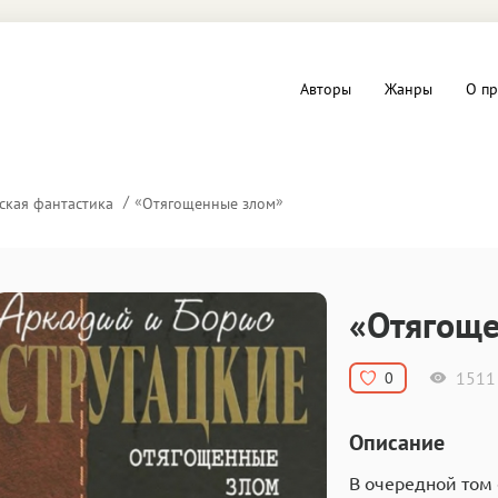
Авторы
Жанры
О пр
вы и Триллеры
Любовные романы
«
»
ская фантастика
Отягощенные злом
Детское
ная литература
Документальная литератур
«Отягоще
Драматургия
1511
0
дство
Компьютеры и Интернет
Описание
ное
Фольклор
В очередной том