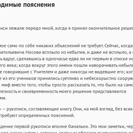
одимые пояснения
иси лежали передо мной, когда я принял окончательное реше
ое само по себе никаких объяснений не требует. Сейчас, когда
натольевича Носова всплыло из небытия, и даже не всплыло, а
ь вдруг, сделавшись в одночасье едва ли не первым в списке н
го века; когда вокруг этого имени пошли наворачивать небы
е говорившие с Учителем и даже никогда не видевшие его; ко
 из его учеников принялись суетливо и небескорыстно сооруж
миф вместо того, чтобы просто рассказать то, что было на сам
лезность и своевременность моего решения представляются
ми.
 — рукописи, составляющие книгу. Они, на мой взгляд, без вся
 требуют определенных пояснений.
ение первой рукописи вполне банально. Это мои заметки, че
 кое-какие цитаты, записки, главным образом дневникового ха