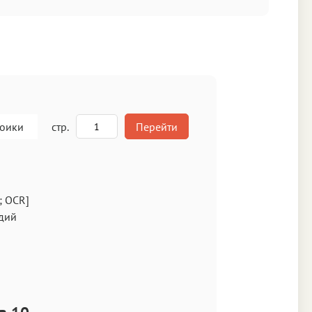
роики
стр.
Перейти
A
; OCR]
дий
кст