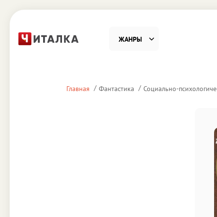
ЖАНРЫ
Фантастика
Детекти
Главная
Фантастика
Социально-психологиче
Приключения
Проза
Наука, Образование
Справоч
Религия и духовность
Поэзия
Юмор
Домово
Деловая литература
Старин