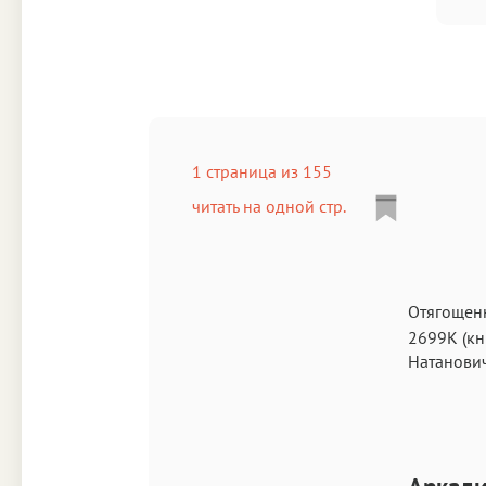
1 страница из 155
читать на одной стр.
Отягощенн
2699K
(кн
Натанович