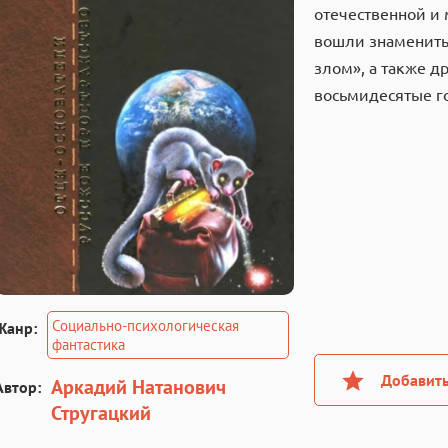
отечественной и 
вошли знамениты
злом», а также д
восьмидесятые г
Социально-психологическая
Жанр:
фантастика
Добавить
Аркадий Натанович
Автор:
Стругацкий