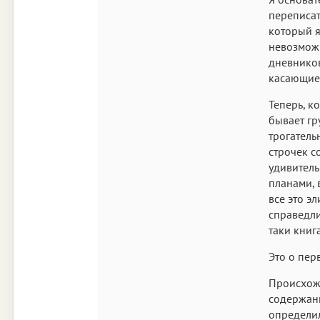
переписат
который я
невозможн
дневников
касающиес
Теперь, к
бывает гр
трогатель
строчек с
удивитель
планами, 
все это э
справедли
таки книг
Это о пер
Происхожд
содержани
определил