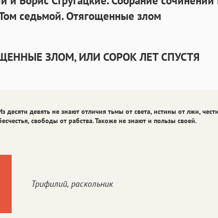
й и Борис Стругацкие. Собрание сочинений 
Аа
 Том седьмой. Отягощенные злом
Аа
Аа
Roboto
Fira Sans
Garamond
Аа
Аа
Аа
ЩЕННЫЕ ЗЛОМ, ИЛИ
СОРОК ЛЕТ СПУСТЯ
Iowan
SF Serif
San Francisco
Аа
Аа
Аа
Helvetica Neue
Georgia
Arial
Time
Аа
Аа
Аа
Из десяти девять не знают отличия тьмы от света
, истины от лжи, чест
бесчестья, свободы от рабства. Такоже не знают и пользы своей.
Menlo
Courier
Courier New
Трифилий, раскольник