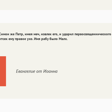
Симон же Петр, имея меч, извлек его
, и ударил первосвященнического 
отсек ему правое ухо. Имя рабу было Малх.
Евангелие от Иоанна