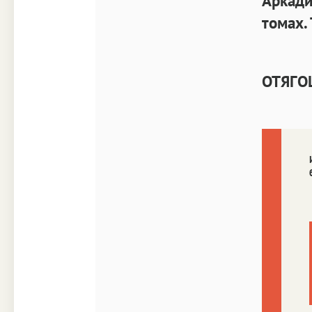
Аркади
томах.
ОТЯГО