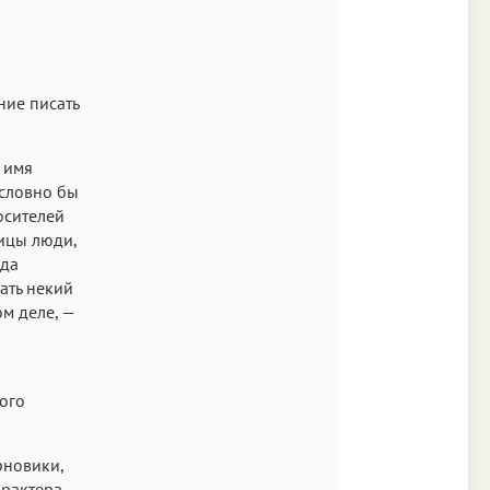
ние писать
 имя
 словно бы
осителей
лицы люди,
гда
ать некий
ом деле, —
кого
рновики,
рактера,