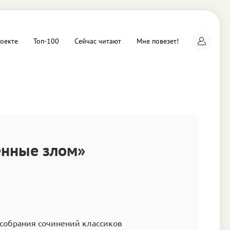
оекте
Топ-100
Сейчас читают
Мне повезет!
а
нные злом»
 собрания сочинений классиков