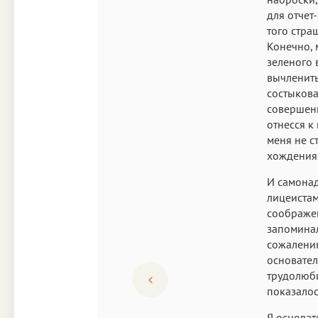
для отчет
того стра
Конечно, 
зеленого 
вычленить
состыкова
совершенн
отнесся к
меня не с
хождениях
И самонад
лицеистам
соображен
запоминал
сожалению
основател
трудолюби
показалос
Я основат