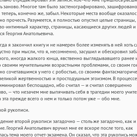
ь заново. Многое там было застенографировано, зашифровано
 теперь, конечно же, забыл. Некоторые места вообще оказалос
о прочесть. Разумеется, я полностью опустил целые страницы
о-интимный характер, страницы, касающиеся других людей и
я Георгия Анатольевича.
огда я закончил книгу и не намерен более изменять в ней хоть с
устно при мысли, что я, несомненно, засушил и обескровил заб
ного, иногда жалкого юнца, явственно выглядывавшего ранее 
о своими мучительными возрастными проблемами, со своим го
но сочетавшимся у него с робостью, со своими фантасмагорич
великой жертвенностью и простодушным эгоизмом. В процессе
лиминировал беспощадно, ибо считал — и считал совершенно
во, — что незачем мне выпячивать себя в трагедии моего учител
а эта прежде всего о нем и только потом уже — обо мне.
вой рукописи.
ение второй рукописи загадочно — столь же загадочно, как и
е. Георгий Анатольевич вручил мне ее вскоре после того, как
ась тема моего отчет-экзамена. Он сказал, что эта рукопись мо