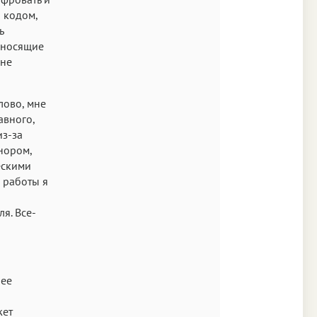
 кодом,
ь
, носящие
 не
лово, мне
авного,
из-за
нором,
ескими
 работы я
я. Все-
 ее
жет