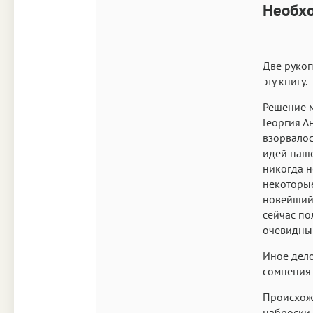
Необх
Две рукоп
эту книгу.
Решение м
Георгия А
взорвалос
идей наше
никогда н
некоторые
новейший 
сейчас по
очевидны
Иное дело
сомнения
Происхожд
наброски,