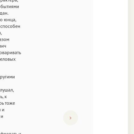
событиями
дан.
о юнца,
 способен
,
разом
вич
говаривать
деловых
другими
лушал,
ь, к
рь тоже
 и
 и
ифровать и