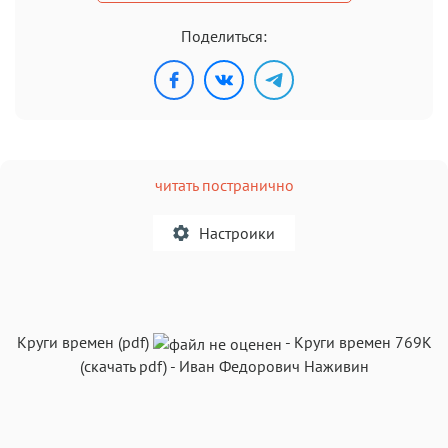
Поделиться:
читать постранично
Настроики
A
Круги времен (pdf)
-
Круги времен
769K
Текст
Текст
Текст
Текст
(скачать pdf)
-
Иван Федорович Наживин