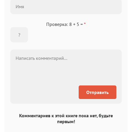
Аа
Аа
Аа
Аа
Helvetica Neue
Georgia
Arial
Times New Roman
Аа
Аа
Аа
Аа
Проверка: 8 + 5 =
*
Menlo
SF Mono
Courier
Courier New
Отправить
Комментариев к этой книге пока нет, будьте
первым!