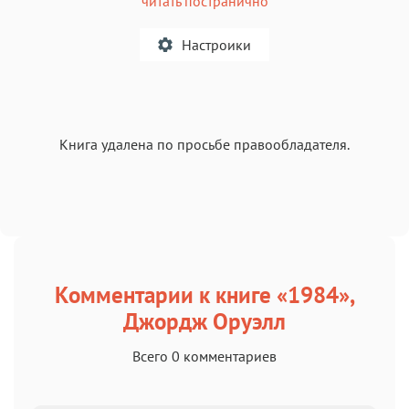
читать постранично
Настроики
A
Книга удалена по просьбе правообладателя.
Текст
Текст
Текст
Текст
Комментарии к книге «1984»,
Аа
Аа
Аа
Аа
Джордж Оруэлл
Roboto
Fira Sans
Garamond
Times
Аа
Аа
Аа
Аа
Всего 0 комментариев
Iowan
SF Serif
New York
San Francisco