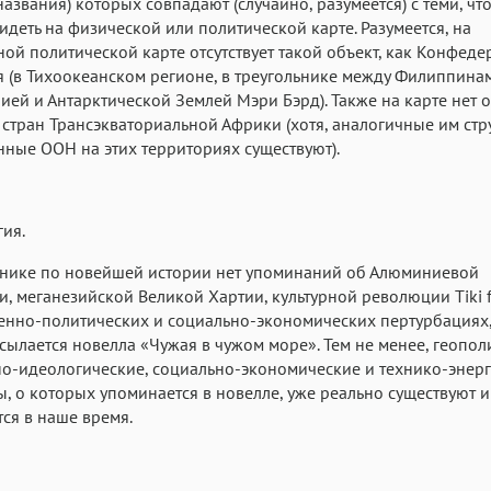
названия) которых совпадают (случайно, разумеется) с теми, чт
идеть на физической или политической карте. Разумеется, на
ой политической карте отсутствует такой объект, как Конфеде
 (в Тихоокеанском регионе, в треугольнике между Филиппина
ей и Антарктической Землей Мэри Бэрд). Также на карте нет
 стран Трансэкваториальной Африки (хотя, аналогичные им стр
ные ООН на этих территориях существуют).
ия.
чнике по новейшей истории нет упоминаний об Алюминиевой
, меганезийской Великой Хартии, культурной революции Tiki f
енно-политических и социально-экономических пертурбациях,
сылается новелла «Чужая в чужом море». Тем не менее, геопол
о-идеологические, социально-экономические и технико-энер
, о которых упоминается в новелле, уже реально существуют и
ся в наше время.