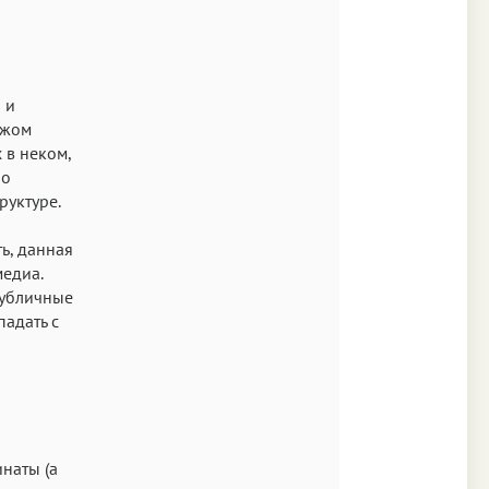
 и
ужом
 в неком,
но
руктуре.
ть, данная
медиа.
публичные
падать с
наты (а