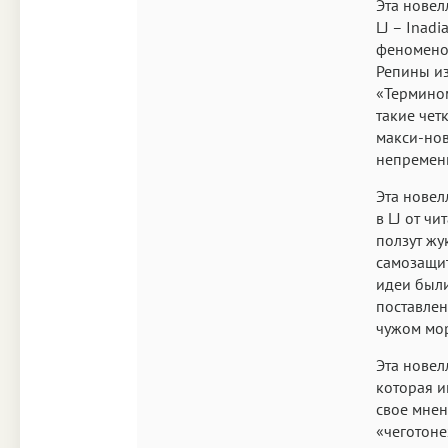
Эта новел
LJ –
Inadi
феномено
Репины из
«Термином
такие чет
макси-нов
непременн
Эта новел
в LJ от ч
ползут жу
самозащи
идеи были
поставлен
чужом мор
Эта новел
которая и
свое мнен
«чеготоне