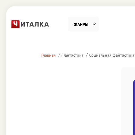
ЖАНРЫ
Фантастика
Детекти
Главная
Фантастика
Социальная фантастика
Приключения
Проза
Наука, Образование
Справоч
Религия и духовность
Поэзия
Юмор
Домово
Деловая литература
Старин