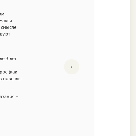
ом
макси-
о смысле
твуют
ле 3 лет
рое (как
ев новеллы
азания –