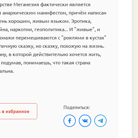
арстве Меганезия фактически является
 анархическим манифестом, причём написан
чень хорошим, живым языком. Эротика,
на, наркотии, геополитика... И "живые", и
сонажи перемешиваются с "роялями в кустах"
ичную сказку, но сказку, похожую на жизнь.
ану, в которой действительно хочется жить,
 подумав, понимаешь, что такая страна
альна.
Поделиться:
 в избранное