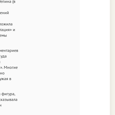
Репина (в
Аа
Times
гений
Аа
зложила
New York
тация» и
темы
Аа
s New Roman
мментариев
Аа
Куда
SF Mono
й
». Многие
ьно
ужая в
 фигура,
сказывала
и