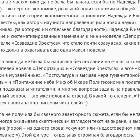
ла в 5 частях никогда не была бы начата, если бы не Надежда 
Аа
Аа
Аа
a
) – эксперт по экономике, реальной политэкономии и общей
Roboto
Fira Sans
Garamond
логической теории экономической социологии. Надежда и Ев
вестны, как авторы научного направления (или новой науки)
Аа
Аа
Аа
ика», (за которую им отдельная благодарность). Надежда Р. и
Iowan
SF Serif
San Francisco
кие и систематизированные замечания к мини-новелле «Депор
Аа
Аа
елле «Созвездие Эректуса», что стало почти сразу ясно, какие 
Аа
о должна охватывать еще одна макси-новелла.
Helvetica Neue
Georgia
Arial
Time
ла никогда не была бы написана без посланий на e-mail и ко
Аа
Аа
Аа
итателей новелл «Депортации» и «Созвездие Эректуса», и эссе «
Menlo
Courier
Courier New
ки в муравейнике», «Посткультура и высшая мера гуманитарно
ты» и «Притяжение неба Миф об Икаре Политэкономия полета
 подсказаны читателями, и многие вопросы заданы (а правил
ный вопрос – это уже половина ответа). В какой-то степени, «Ч
е» написана «по письмам читателей» :).
ла не получила бы связного авантюрного сюжета, если бы не та
ногда окидывала скептическим взглядом текст на экране, и вы
ие (порой – из одного слова: «скучно» или «недостоверно» ил
хватает»). Этой фигуре – отдельная огромная благодарность.