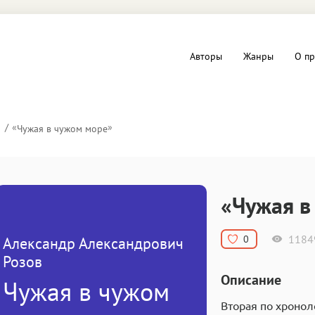
Авторы
Жанры
О пр
вы и Триллеры
Любовные романы
«
»
Чужая в чужом море
Детское
ная литература
Документальная литератур
«Чужая в
Драматургия
1184
0
Александр Александрович
дство
Компьютеры и Интернет
Розов
Описание
Чужая в чужом
ное
Фольклор
Вторая по хроно