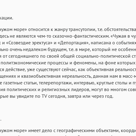
кации.
чужом море» относится к жанру трансутопии, т.е. обстоятельства
десь не являются чем-то сказочно-фантастическим. «Чужая в ч
к и «Созвездие эректуса» и «Депортация», написана о событиях
ьно очень недалеком будущем, т.е. в мире, который не особен
я от сегодняшнего по своей общей социально-политической ст
 политэкономические процессы и феномены, на фоне которых
ся действие, уже существуют сейчас, как объективная реальнос
щениях и квазиобъективная нереальность, данная нам в масс-
 газетные статьи, телерепортажи, интервью, круглые столы и 
ия политических и религиозных лидеров, могут во многом сов
орые вы увидите по TV сегодня, завтра или через год.
.
чужом море» имеет дело с географическими объектами, коорди