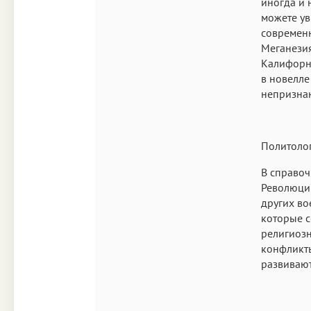
иногда и 
можете ув
современн
Меганезия
Калифорни
в новелле
непризнан
Политолог
В справо
Революции
других во
которые с
религиозн
конфликты
развивают