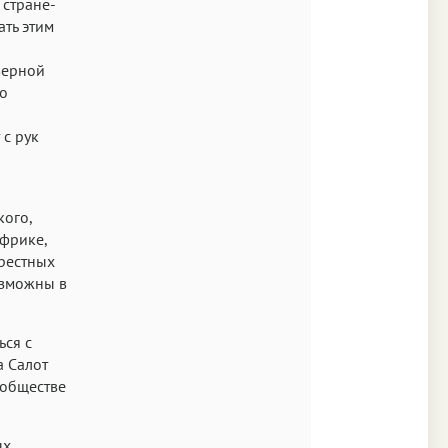
 стране-
ать этим
верной
о
 с рук
кого,
Африке,
крестных
озможны в
ься с
a Салот
 обществе
ых