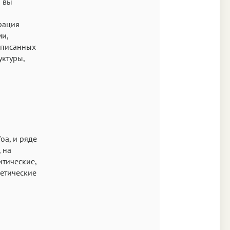
о вы
рация
ми,
 описанных
уктуры,
oa, и ряде
 на
итические,
гетические