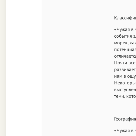
Классифи
«Чужая в 
события з
море», ка
потенциал
отличаетс
Почти все
развивает
нам в ощу
Некоторые
выступлен
теми, кот
География
«Чужая в 