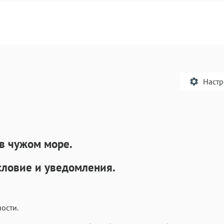
Наст
в чужом море.
Текст
Текст
Текст
Те
ловие и уведомления.
ости.