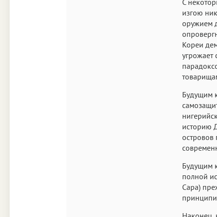
С некотор
изгою ник
оружием д
опровергн
Кореи дем
угрожает 
парадоксо
товарищам
Будущим 
самозащит
нигерийск
историю Д
островов 
современ
Будущим к
полной ис
Сара) пре
принципиа
Наконец,