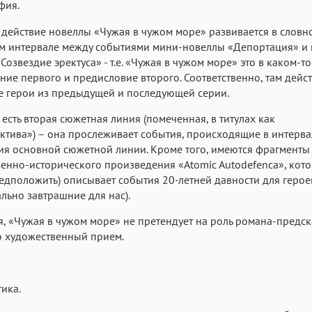
фия.
действие новеллы «Чужая в чужом море» развивается в словн
м интервале между событиями мини-новеллы «Депортация» и 
Созвездие эректуса» - т.е. «Чужая в чужом море» это в каком-т
ие первого и предисловие второго. Соответственно, там дейс
е герои из предыдущей и последующей серии.
 есть вторая сюжетная линия (помеченная, в титулах как
ктива») – она прослеживает события, происходящие в интерва
ия основной сюжетной линии. Кроме того, имеются фрагменты
енно-исторического произведения «Atomic Autodefenca», кото
дположить) описывает события 20-летней давности для геро
ально завтрашние для нас).
я, «Чужая в чужом море» не претендует на роль романа-предск
о художественный прием.
ика.