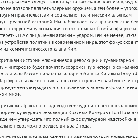
ым сарказмом следует заметить, что замечания критиков, будто
то не позволит владеть ядерным оружием, а тем более – угрож
ругим правительствам и социально-политическим альянсам,
уты реальной историей. Мы наблюдаем, как правительство Се
онстрирует миру испытания своих атомных бомб и официальн
стереть США с лица Земли атомным ударом. Тем не менее, из-за
в устройства политики в современном мире, этот фокус сходит
 из коммунистического клана Ким.
критикам «истории Алюминиевой революции и Гуманитарной
ы» интересно будет почитать современную историю сомалийс
ого и малайского пиратства, историю битв за Кигали и Гому в 
арфура, а также историю аннексий острова Новая Гвинея и о
прежде чем утверждать, что описанные в новелле фокусы нев
ном мире.
ритикам «Трактата о садоводстве» будет интересно ознакомит
торией культурной революции Красных Кхмеров (Пол Пота ak
жде чем утверждать, что полный снос культурной надстройки в
льно невозможно осуществить за 3 года.
 критикам-защитникам репутации международных гуманитарн