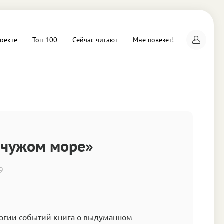
оекте
Топ-100
Сейчас читают
Мне повезет!
а
 чужом море»
9
логии событий книга о выдуманном