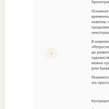
Хроногра
Основное 
временно
новеллы «
продолжен
некоторы
В новелле
«Ретроспе
до развит
художеств
можно пре
(или букв
Разумеетс
это прост
Контркрит