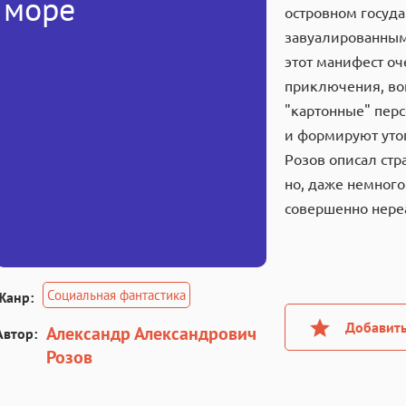
море
островном госуд
завуалированным
этот манифест о
приключения, вой
"картонные" пер
и формируют утоп
Розов описал стр
но, даже немного
совершенно нере
Социальная фантастика
Жанр:
Добавить
Александр Александрович
Автор:
Розов