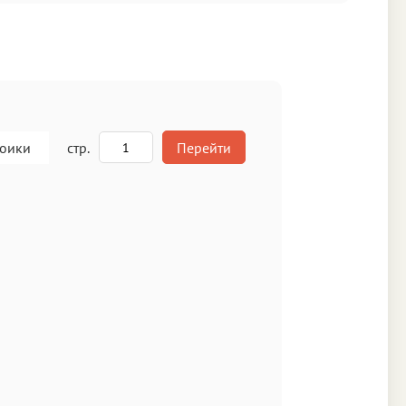
роики
стр.
Перейти
A
кст