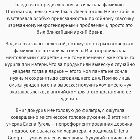
Бледная от предвкушения, я взялась за фамилию.
Признаться, целью моей была Илена Гоголь. Не то чтобы я
чувствовала особую привязанность к покойному классику,
изрезанному некрогендерными проблемами, просто это
был ближайший яркий бренд.
Задача оказалась нелегкой, потому что открыто коверкать
фамилию не позволяла совесть. И я отправилась за
ментоловыми сигаретами — к тому времени я уже открыто
курила при матери. Что за продукт или вывеску я случайно
увидела тогда в ларьке — этого моя память не сочла
нужным сохранить до сегодняшнего дня. Помню лишь
смысл увиденного на вывеске: получить «о» вместо «у»
оказалось легко, в английском для этого достаточно ее
удвоить.
Вмиг докурив ментоловую до фильтра, я ощутила
совершенно мистическое головокружение. В этот миг
умерла Елена Гугель — непрофориентированная девочка-
подросток с зачатками характера, и родилась E-lena
Google — умная волевая женщина, будущий гениальный