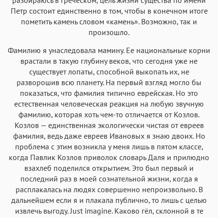
Петр состоит единственно в том, чтобы в конечном итоге
пометить камень словом «камень». Возможно, так и
произошло.
Фамилию я унаследовала мамину. Ее национальные корни
врастали в такую глубину веков, что сегодня уже не
существует лопаты, способной выкопать их, не
разворошив всю планету. На первый взгляд могло бы
показаться, что фамилия типично еврейская. Но это
естественная человеческая реакция на любую звучную
фамилию, которая хоть чем-то отличается от Козлов.
Козлов — единственная экологически чистая от евреев
фамилия, ведь даже евреев Ивановых я знаю двоих. Но
проблема с этим возникла у меня лишь в пятом классе,
когда Павлик Козлов приволок словарь Даля и прилюдно
взахлеб поделился открытием. Это был первый и
последний раз в моей сознательной жизни, когда я
расплакалась на людях совершенно непроизвольно. В
дальнейшем если я и плакала публично, то лишь с целью
извлечь выгоду. Just imagine. Каково гёл, склонной в те