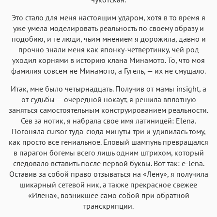
Это стало для меня настоящим ударом, хотя в то время я
уже умела моделировать реальность по своему образу и
подобию, и те люди, чьим мнением я дорожила, давно и
прочно знали меня как японку-четвертинку, чей род
уходил корнями в историю клана Минамото. То, что моя
фамилия совсем не Минамото, а Гугель, — их не смущало.
Итак, мне было четырнадцать. Получив от мамы insight, а
от судьбы — очередной нокаут, я решила вплотную
заняться самостоятельным конструированием реальности.
Сев за нотик, я набрала свое имя латиницей: Elena.
Погоняла cursor туда-сюда минуты три и удивилась тому,
как просто все гениальное. Еловый шампунь превращался
в парагон богемы всего лишь одним штрихом, который
следовало вставить после первой буквы. Вот так: e-lena.
Оставив за собой право отзываться на «Лену», я получила
шикарный сетевой ник, а также прекрасное свежее
«Илена», возникшее само собой при обратной
транскрипции.