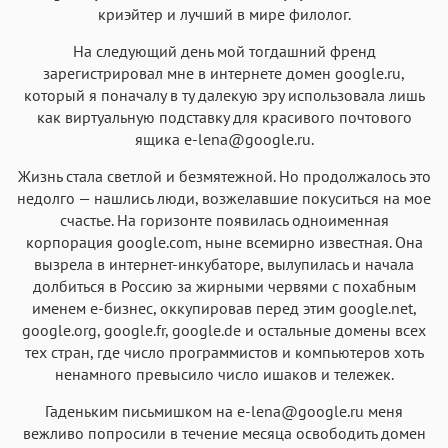
криэйтер и лучший в мире филолог.
На следующий день мой тогдашний френд
зарегистрировал мне в интернете домен google.ru,
который я поначалу в ту далекую эру использовала лишь
как виртуальную подставку для красивого почтового
ящика e-lena@google.ru.
Жизнь стала светлой и безмятежной. Но продолжалось это
недолго — нашлись люди, возжелавшие покуситься на мое
счастье. На горизонте появилась одноименная
корпорация google.com, ныне всемирно известная. Она
вызрела в интернет-инкубаторе, вылупилась и начала
долбиться в Россию за жирными червями с похабным
именем е-бизнес, оккупировав перед этим google.net,
google.org, google.fr, google.de и остальные домены всех
тех стран, где число программистов и компьютеров хоть
ненамного превысило число ишаков и тележек.
Гаденьким письмишком на e-lena@google.ru меня
вежливо попросили в течение месяца освободить домен