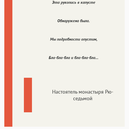
Аа
Аа
Аа
Аа
Эта рукопись в капусте
Roboto
Fira Sans
Garamond
Times
Аа
Аа
Аа
Аа
Обнаружена была.
Iowan
SF Serif
New York
San Francisco
Аа
Аа
Аа
Аа
Мы подробности опустим,
Helvetica Neue
Georgia
Arial
Times New Roman
Аа
Аа
Аа
Аа
Бла-бла-бла и бла-бла-бла…
Menlo
SF Mono
Courier
Courier New
Настоятель монастыря Рю-
седьмой