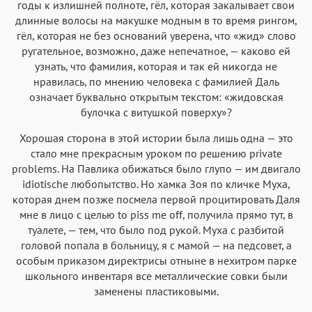
годы к излишней полноте, гёл, которая закалывает свои
длинные волосы на макушке модным в то время рингом,
гёл, которая не без оснований уверена, что «жид» слово
ругательное, возможно, даже непечатное, — каково ей
узнать, что фамилия, которая и так ей никогда не
нравилась, по мнению человека с фамилией Даль
означает буквально открытым текстом: «жидовская
булочка с витушкой поверху»?
Хорошая сторона в этой истории была лишь одна — это
стало мне прекрасным уроком по решению private
problems. На Павлика обижаться было глупо — им двигало
idiotische любопытство. Но хамка Зоя по кличке Муха,
которая днем позже посмела первой процитировать Даля
мне в лицо с целью to piss me off, получила прямо тут, в
туалете, — тем, что было под рукой. Муха с разбитой
головой попала в больницу, я с мамой — на педсовет, а
особым приказом директрисы отныне в нехитром парке
школьного инвентаря все металлические совки были
заменены пластиковыми.