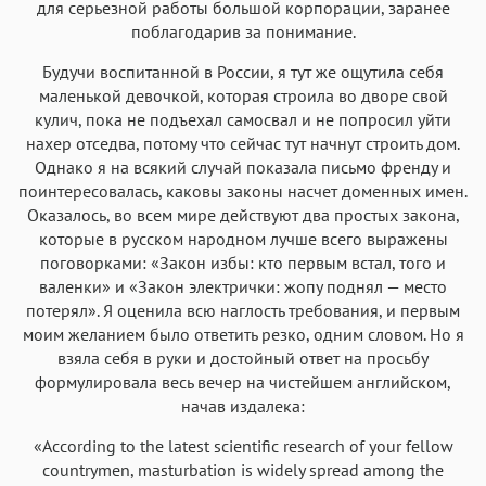
для серьезной работы большой корпорации, заранее
поблагодарив за понимание.
Будучи воспитанной в России, я тут же ощутила себя
маленькой девочкой, которая строила во дворе свой
кулич, пока не подъехал самосвал и не попросил уйти
нахер отседва, потому что сейчас тут начнут строить дом.
Однако я на всякий случай показала письмо френду и
поинтересовалась, каковы законы насчет доменных имен.
Оказалось, во всем мире действуют два простых закона,
которые в русском народном лучше всего выражены
поговорками: «Закон избы: кто первым встал, того и
валенки» и «Закон электрички: жопу поднял — место
потерял». Я оценила всю наглость требования, и первым
моим желанием было ответить резко, одним словом. Но я
взяла себя в руки и достойный ответ на просьбу
формулировала весь вечер на чистейшем английском,
начав издалека:
«According to the latest scientific research of your fellow
countrymen, masturbation is widely spread among the