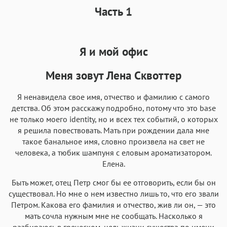
Часть 1
Я и мой офис
Меня зовут Лена Сквоттер
Я ненавидела свое имя, отчество и фамилию с самого
детства. Об этом расскажу подробно, потому что это base
не только моего identity, но и всех тех событий, о которых
я решила повествовать. Мать при рождении дала мне
такое банальное имя, словно произвела на свет не
человека, а тюбик шампуня с еловым ароматизатором.
Елена.
Быть может, отец Петр смог бы ее отговорить, если бы он
существовал. Но мне о нем известно лишь то, что его звали
Петром. Какова его фамилия и отчество, жив ли он, — это
мать сочла нужным мне не сообщать. Насколько я
разбираюсь в греческом, цель жизни существа по имени