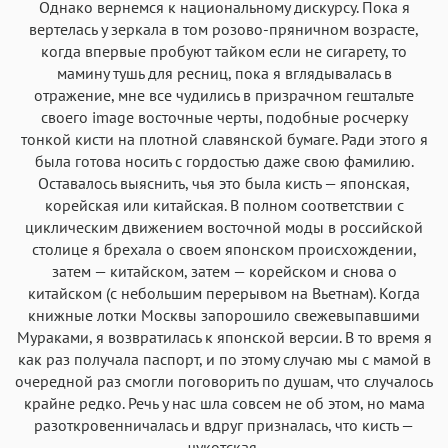
Однако вернемся к национальному дискурсу. Пока я
вертелась у зеркала в том розово-пряничном возрасте,
когда впервые пробуют тайком если не сигарету, то
мамину тушь для ресниц, пока я вглядывалась в
отражение, мне все чудились в призрачном гештальте
своего image восточные черты, подобные росчерку
тонкой кисти на плотной славянской бумаге. Ради этого я
была готова носить с гордостью даже свою фамилию.
Оставалось выяснить, чья это была кисть — японская,
корейская или китайская. В полном соответствии с
циклическим движением восточной моды в российской
столице я брехала о своем японском происхождении,
затем — китайском, затем — корейском и снова о
китайском (с небольшим перерывом на Вьетнам). Когда
книжные лотки Москвы запорошило свежевыпавшими
Мураками, я возвратилась к японской версии. В то время я
как раз получала паспорт, и по этому случаю мы с мамой в
очередной раз смогли поговорить по душам, что случалось
крайне редко. Речь у нас шла совсем не об этом, но мама
разоткровенничалась и вдруг призналась, что кисть —
чукотская.