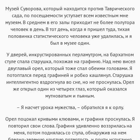
Аа
Аа
Аа
Аа
Музей Суворова, который находится против Таврического
Menlo
SF Mono
Courier
Courier New
сада, по посещаемости уступает всем известным мне
музеям. В среднем в его залы приходит не более полутора
человек в день. В тот день, когда я пришел туда, тихая
половинка статистического человека уже удалилась, и я
был в музее один.
У дверей, инкрустированных перламутром, на бархатном
стуле спала старушка, похожая на графиню. Над нею висел
двуглавый орел, который тоже спал обеими головами. Я
потоптался перед графиней и робко кашлянул. Старушка
интеллигентно вздрогнула во сне, но не проснулась. Орел
же открыл один из четырех глаз, который оказался
мутноватым и пьяным.
– Я насчет урока мужества, – обратился я к орлу.
Орел поцокал кривыми клювами, и графиня проснулась. Я
повторил свои слова. Графиня удивленно воззрилась на
меня, потом поднялась со стула, обнаружив на нем
бледно-зеленую круглую потертость, и почти испуганно