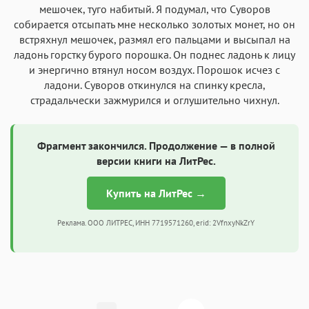
мешочек, туго набитый. Я подумал, что Суворов
собирается отсыпать мне несколько золотых монет, но он
встряхнул мешочек, размял его пальцами и высыпал на
ладонь горстку бурого порошка. Он поднес ладонь к лицу
и энергично втянул носом воздух. Порошок исчез с
ладони. Суворов откинулся на спинку кресла,
страдальчески зажмурился и оглушительно чихнул.
Фрагмент закончился. Продолжение — в полной
версии книги на ЛитРес.
Купить на ЛитРес →
Реклама. ООО ЛИТРЕС, ИНН 7719571260, erid: 2VfnxyNkZrY