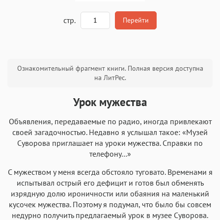
A
стр.
Перейти
Текст
Текст
Текст
Текст
Ознакомительный фрагмент книги. Полная версия доступна
на ЛитРес.
Урок мужества
Объявления, передаваемые по радио, иногда привлекают
Аа
Аа
Аа
Аа
своей загадочностью. Недавно я услышал такое: «Музей
Roboto
Суворова приглашает на уроки мужества. Справки по
Fira Sans
Garamond
Times
телефону…»
Аа
Аа
Аа
Аа
С мужеством у меня всегда обстояло туговато. Временами я
Iowan
SF Serif
New York
San Francisco
испытывал острый его дефицит и готов был обменять
Аа
Аа
Аа
Аа
изрядную долю ироничности или обаяния на маленький
кусочек мужества. Поэтому я подумал, что было бы совсем
Helvetica Neue
Georgia
Arial
Times New Roman
недурно получить предлагаемый урок в музее Суворова.