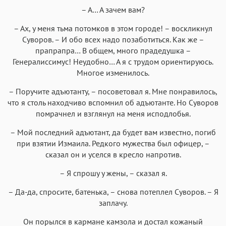
– А… А зачем вам?
– Ах, у меня тьма потомков в этом городе! – воскликнул
Суворов. – И обо всех надо позаботиться. Как же –
прапрапра… В общем, много прадедушка –
Генералиссимус! Неудобно… А я с трудом ориентируюсь.
Многое изменилось.
– Поручите адъютанту, – посоветовал я. Мне понравилось,
что я столь находчиво вспомнил об адъютанте. Но Суворов
помрачнел и взглянул на меня исподлобья.
– Мой последний адъютант, да будет вам известно, погиб
при взятии Измаила. Редкого мужества был офицер, –
сказал он и уселся в кресло напротив.
– Я спрошу у жены, – сказал я.
– Да-да, спросите, батенька, – снова потеплел Суворов. – Я
заплачу.
Он порылся в кармане камзола и достал кожаный