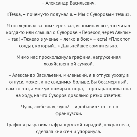
– Александр Васильевич.
«Тезка, – почему-то подумал я. – Мы с Суворовым тезки».
Я последовал за ним через зал, вспоминая все, что читал
когда-то или слышал о Суворове. «Переход через Альпы»
– так! «Тяжело в ученье – легко в бою» – есть! «Плох тот
солдат, который…» Дальнейшее сомнительно.
Мимо нас проскользнула графиня, нагруженная
хозяйственной сумкой.
– Александр Васильевич, миленький, я в отпуск ухожу, в
отпуск, может, и не свидимся больше. Вы бессмертный,
вам-то что, а мне уж помирать пора, – протараторила она
на ходу, на что Суворов довольно резко ответил:
– Чушь, любезная, чушь! – и добавил что-то по-
французски.
Графиня разразилась французской тирадой, покраснела,
сделала книксен и упорхнула.