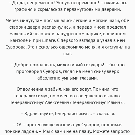
– Да-да, непременно! Это уж непременно! – оживилась
графиня и скрылась за перламутровыми дверями.
Через минуту там послышались легкие и мягкие шаги, обе
створки двери распахнулись, и передо мною предстал
маленький человек в напудренном парике, в длинном
камзоле и при шпаге. С первого взгляда я узнал в нем
Суворова. Это несколько ошеломило меня, и я отступил на
шаг.
– Добро пожаловать, милостивый государь! – быстро
проговорил Суворов, глядя на меня снизу вверх
абсолютно умными глазами.
От волнения я забыл, как его зовут. Помнил, что
Генералиссимус, но отчество совершенно выпало.
Генералиссимус Алексеевич? Генералиссимус Ильич?..
– Здравствуйте, Генералиссимус… – сказал я.
– О! – протестующе воскликнул Суворов, поднимая
тонкие ладони. – Мы с вами не на плацу. Можете запросто