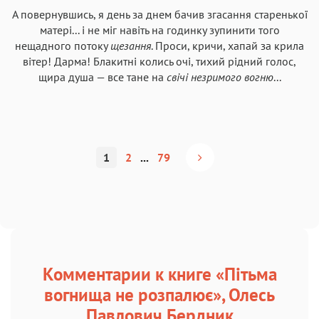
А повернувшись, я день за днем бачив згасання старенької
матері... і не міг навіть на годинку зупинити того
нещадного потоку
щезання
. Проси, кричи, хапай за крила
вітер! Дарма! Блакитні колись очі, тихий рідний голос,
щира душа — все тане на
свічі незримого вогню
...
1
2
...
79
Комментарии к книге «Пітьма
вогнища не розпалює», Олесь
Павлович Бердник