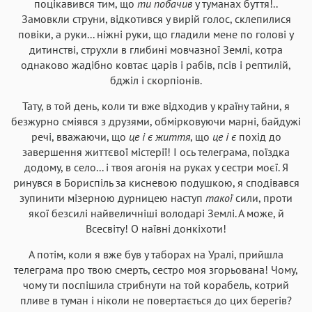
поцікавився тим, що
ти побачив
у туманах буття!..
Замовкли струни, відкотився у вирій голос, склепилися
повіки, а руки... ніжні руки, що гладили мене по голові у
дитинстві, струхли в глибині мовчазної Землі, котра
однаково жадібно ковтає царів і рабів, псів і рептилій,
бджіл і скорпіонів.
Тату, в той день, коли ти вже відходив у країну тайни, я
безжурно сміявся з друзями, обмірковуючи марні, байдужі
речі, вважаючи, що
це і є життя
, що
це і є
похід до
завершення життєвої містерії! І ось телеграма, поїздка
додому, в село... і твоя агонія на руках у сестри моєї. Я
ринувся в Бориспіль за кисневою подушкою, я сподівався
зупинити мізерною дурницею наступ
такої
сили, проти
якої безсилі найвеличніші володарі Землі. А може, й
Всесвіту! О наївні донкіхоти!
А потім, коли я вже був у таборах на Уралі, прийшла
телеграма про твою смерть, сестро моя згорьована! Чому,
чому ти поспішила стрибнути на той корабель, котрий
пливе в туман і ніколи не повертається до цих берегів?