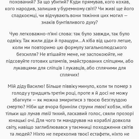
похований? За що убитий? Куди прямував, кого кохав,
кого народив, залишив у буремному світі? Чи живі ще його
спадкоємці, чи відчувають вони тяжіння цих могил —
знаків бунтівливого духу?
Чую легковажно-п’яні слова: так було завжди, так було
одвіку. Так жили діди й пращури... А хіба від цього легше,
коли ми повторимо цю формулу загальнолюдського
безсилля? Не втішайте мене, не заспокоюйте, не
підсовуйте готових штампів, змайстрованих сліпцями, або
лукавцями для сліпців і лукавців, або сплячими для
сплячих!
Мій діду Василю! Більше піввіку минуло, коли ти помер з
голоду у тридцять третім році, проте я й досі не можу
збагнути — як можна змиритися з твоєю безглуздою
смертю? Ніби ще вчора бриніли струни
твоєї
кобзи, ніби
тільки що лунав
твій
тихий, ласкавий голос, сяяли прозорі
юнацькі очі. Для чого ти мандрував на кораблі довкола
світу, навіщо заглиблювався у таємниці походження світів
та людей? Ніхто не перехопив твоєї естафети, ніхто не