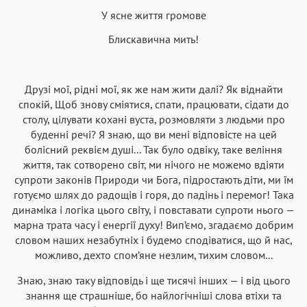
У ясне життя громове
Блискавична мить!
Друзі мої, рідні мої, як же нам жити далі? Як віднайти
спокій, Щоб знову сміятися, спати, працювати, сідати до
столу, цілувати кохані вуста, розмовляти з людьми про
буденні речі? Я знаю, що ви мені відповісте на цей
болісний реквієм душі... Так було одвіку, таке веління
життя, так сотворено світ, ми нічого не можемо вдіяти
супроти законів Природи чи Бога, підростають діти, ми їм
готуємо шлях до радощів і горя, до падінь і перемог! Така
динаміка і логіка цього світу, і повставати супроти нього —
марна трата часу і енергії духу! Вип’ємо, згадаємо добрим
словом наших незабутніх і будемо сподіватися, що й нас,
можливо, дехто спом’яне незлим, тихим словом...
Знаю, знаю таку відповідь і ще тисячі інших — і від цього
знання ще страшніше, бо найлогічніші слова втіхи та