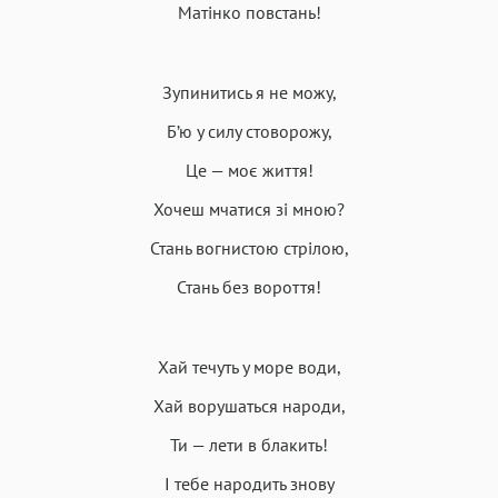
Матінко повстань!
Зупинитись я не можу,
Б’ю у силу стоворожу,
Це — моє життя!
Хочеш мчатися зі мною?
Стань вогнистою стрілою,
Стань без вороття!
Хай течуть у море води,
Хай ворушаться народи,
Ти — лети в блакить!
І тебе народить знову