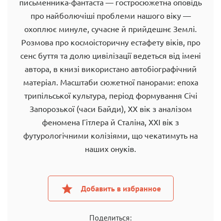
письменника-фантаста — гостросюжетна оповідь
про найболючіші проблеми нашого віку —
охоплює минуле, сучасне й прийдешнє Землі.
Розмова про космоісторичну естафету віків, про
сенс буття та долю цивілізації ведеться від імені
автора, в книзі використано автобіографічний
матеріал. Масштаби сюжетної панорами: епоха
трипільської культура, період формування Січі
Запорозької (часи Байди), XX вік з аналізом
феномена Гітлера й Сталіна, XXI вік з
футурологічними колізіями, що чекатимуть на
наших онуків.
Добавить в избранное
Поделиться: