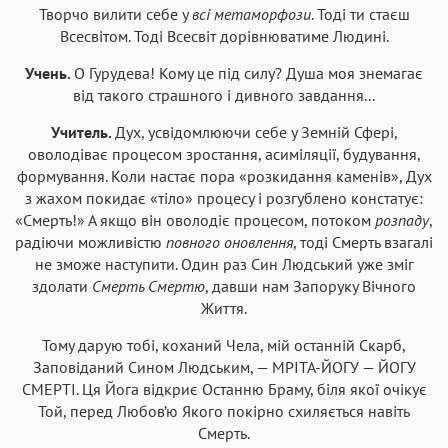
Творчо вилити себе у
всі метаморфози
. Тоді ти стаєш
Всесвітом. Тоді Всесвіт дорівнюватиме Людині.
Учень.
О Гурудева! Кому це під силу? Душа моя знемагає
від такого страшного і дивного завдання...
Учитель.
Дух, усвідомлюючи себе у Земній Сфері,
оволодіває процесом зростання, асиміляції, будування,
формування. Коли настає пора «розкидання каменів», Дух
з жахом покидає «тіло» процесу і розгублено констатує:
«Смерть!» А якщо він оволодіє процесом, потоком
розпаду
,
радіючи можливістю
повного оновлення
, тоді Смерть взагалі
не зможе наступити. Один раз Син Людський уже зміг
здолати
Смерть Смертю
, давши нам Запоруку Вічного
Життя.
Тому дарую тобі, коханий Чела, мій останній Скарб,
Заповіданий Сином Людським, — МРІТА-ЙОГУ — ЙОГУ
СМЕРТІ. Ця Йога відкриє Останню Браму, біля якої очікує
Той, перед Любов’ю Якого покірно схиляється навіть
Смерть.