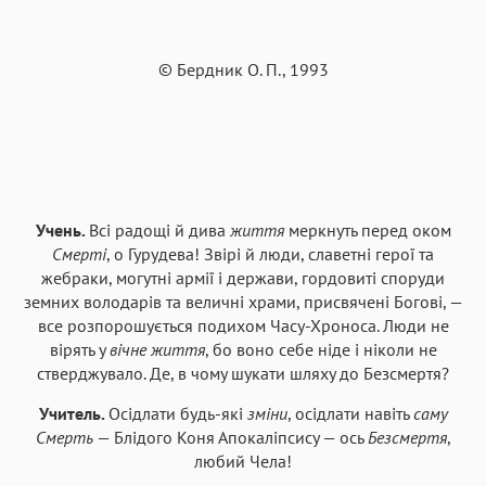
© Бердник О. П., 1993
Учень.
Всі радощі й дива
життя
меркнуть перед оком
Смерті
, о Гурудева! Звірі й люди, славетні герої та
жебраки, могутні армії і держави, гордовиті споруди
земних володарів та величні храми, присвячені Богові, —
все розпорошується подихом Часу-Хроноса. Люди не
вірять у
вічне життя
, бо воно себе ніде і ніколи не
стверджувало. Де, в чому шукати шляху до Безсмертя?
Учитель.
Осідлати будь-які
зміни
, осідлати навіть
саму
Смерть
— Блідого Коня Апокаліпсису — ось
Безсмертя
,
любий Чела!