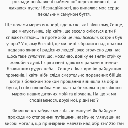
розради позбавлені найменшої переконливості, і я
жахаюся пустелі безнадійності, що випалює моє серце
пекельним самумом буття.
Ще ночами мерехтять зорі, вдень сяє, як і віки тому, Сонце,
ще милують наш зір квіти, ще весело сміються діти й
співають птахи... Та проте хіба це
той Всесвіт
, котрий був
учора? У цьому Всесвіті, де ми нині зібралися над прахом
недавно живих і радісних людей, вже втрачено для нас
щось таке
суттєве
, що, можливо, довіку не зняти стрічку
жалоби з душі. І зірки мені здаються ранами в темно-
блакитних грудях неба, і Сонце стікає кров’ю райдужних
променів, і квіти ніби сліди смертельно поранених бійців,
котрі з болісним зойком прощання відійшли за обрій
буття, і спів соловейка мов плач за безжально розвіяною
марою наших дитячих мрій та вірувань. На що ж ми
сподіваємося, друзі мої, рідні мої?
Як ми легко забуваємо спільне минуле! Як байдуже
проходимо степовими путівцями, навіть не глянувши на
високі могили, що примарами маячать над обрієм? Хто там