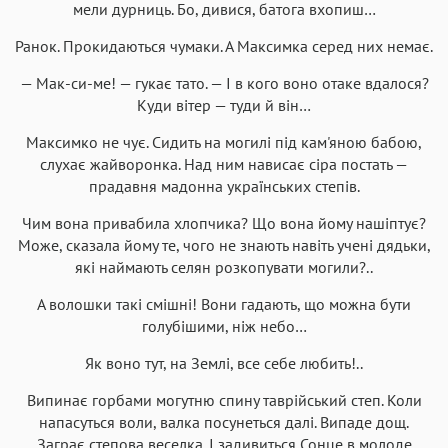
мели дурниць. Бо, дивися, батога вхопиш…
Ранок. Прокидаються чумаки. А Максимка серед них немає.
— Мак-си-ме! — гукає тато. — І в кого воно отаке вдалося?
Куди вітер — туди й він…
Максимко не чує. Сидить на могилі під кам'яною бабою,
слухає жайворонка. Над ним нависає сіра постать —
прадавня мадонна українських степів.
Чим вона привабила хлопчика? Що вона йому нашіптує?
Може, сказала йому те, чого не знають навіть учені дядьки,
які наймають селян розкопувати могили?..
А волошки такі смішні! Вони гадають, що можна бути
голубішими, ніж небо…
Як воно тут, на Землі, все себе любить!..
Випинає горбами могутню спину таврійський степ. Коли
напасуться воли, валка посунеться далі. Випаде дощ.
Заграє степова веселка. І задивиться Сонце в молоде