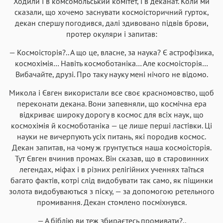
Ходили і в комсомольський комітет, і в деканат. Коли ми
сказали, що хочемо заснувати космоісторичний гурток,
декан спершу погодився, далі здивовано підвів брови,
протер окуляри і запитав:
— Космоісторія?.. А що це, власне, за наука? Є астрофізика,
космохімія… Навіть космоботаніка… Але космоісторія…
Вибачайте, друзі. Про таку науку мені нічого не відомо.
Микола і Євген використали все своє красномовство, щоб
переконати декана. Вони запевняли, що космічна ера
відкриває широку дорогу в космос для всіх наук, що
космохімія й космоботаніка — це лише перші ластівки. Ці
науки не вичерпують усіх питань, які породив космос.
Декан запитав, на чому ж грунтується наша космоісторія.
Тут Євген вчинив промах. Він сказав, що в старовинних
легендах, міфах і в різних релігійних ученнях таїться
багато фактів, котрі слід видобувати так само, як піщинки
золота видобуваються з піску, — за допомогою ретельного
промивання. Декан стомлено посміхнувся.
— А біблію ви теж збираєтесь промивати?..