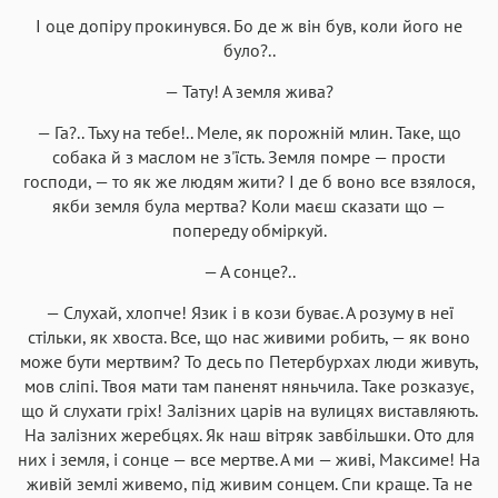
І оце допіру прокинувся. Бо де ж він був, коли його не
було?..
— Тату! А земля жива?
— Га?.. Тьху на тебе!.. Меле, як порожній млин. Таке, що
собака й з маслом не з'їсть. Земля помре — прости
господи, — то як же людям жити? І де б воно все взялося,
якби земля була мертва? Коли маєш сказати що —
попереду обміркуй.
— А сонце?..
— Слухай, хлопче! Язик і в кози буває. А розуму в неї
стільки, як хвоста. Все, що нас живими робить, — як воно
може бути мертвим? То десь по Петербурхах люди живуть,
мов сліпі. Твоя мати там паненят няньчила. Таке розказує,
що й слухати гріх! Залізних царів на вулицях виставляють.
На залізних жеребцях. Як наш вітряк завбільшки. Ото для
них і земля, і сонце — все мертве. А ми — живі, Максиме! На
живій землі живемо, під живим сонцем. Спи краще. Та не