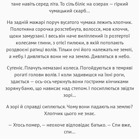
тане навіть серед літа. То сіль біліє на озерах — гіркий
чумацький скарб…
На задній мажарі поруч вусатого чумака лежить хлопчик.
Полотняна сорочка розстебнута, волосся, мов клоччя,
щоки замурзані. І весь він наче виліплений із розтертої
колесами глини, з отієї пилюки, в якій потопають
роздвоєні ратиці волів. Тільки очі його належать не землі,
а небу. І дивляться вони не на землю. Дивляться в небо.
Сутеніє. Плачуть немазані колеса. Погойдуються в темряві
рогаті голови волів. І коли задивишся на їхні роги,
здається — ось-ось черкнуть вони гострими кінчиками
зоряну баню, що нависає над степом. І посиплються звідти
зорі…
А зорі й справді сиплються. Чому вони падають на землю?
Хлопчик цього не знає.
— Хтось помер, — неохоче відповідає батько. — Спи вже,
спи…