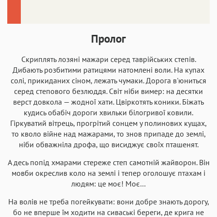
Пролог
Скриплять лозяні мажари серед таврійських степів.
Дибають розбитими ратицями натомлені воли. На купах
солі, прикиданих сіном, лежать чумаки. Дорога в'юниться
серед степового безлюддя. Світ ніби вимер: на десятки
верст довкола — жодної хати. Цвіркотять коники. Біжать
кудись обабіч дороги хвильки білогривої ковили.
Гіркуватий вітрець, прогрітий сонцем у полинових кущах,
то кволо війне над мажарами, то знов припаде до землі,
ніби обважніла дрофа, що висиджує своїх пташенят.
А десь попід хмарами стереже степ самотній жайворон. Він
мовби окреслив коло на землі і тепер оголошує птахам і
людям: це моє! Моє…
На волів не треба погейкувати: вони добре знають дорогу,
бо не вперше їм ходити на сиваські береги, де крига не