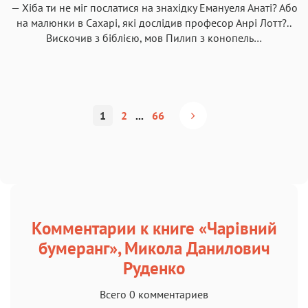
— Хіба ти не міг послатися на знахідку Емануеля Анаті? Або
на малюнки в Сахарі, які дослідив професор Анрі Лотт?..
Вискочив з біблією, мов Пилип з конопель…
1
2
...
66
Комментарии к книге «Чарівний
бумеранг», Микола Данилович
Руденко
Всего 0 комментариев