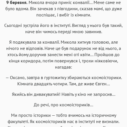
9 березня.
Микола вчора приніс конвалії… Мене саме не
було вдома. Він зачекав з півгодини, сказав мамі, що дуже
поспішає, і вибіг із кімнати.
Сьогодні зустріла його в інституті. Вигляд у нього був такий,
наче він чимось переді мною завинив.
Я подякувала за конвалії. Микола хитнув головою, але
нічого не відповів. Наче це був подарунок не від нього, а
хтось йому доручив занести мені оті квіти… Пройшов до
кінця коридора, потім повернувся і, трохи ніяковіючи,
нагадав:
— Оксано, завтра в гуртожитку збираються космоісторики.
Кімната двадцять чотири. Там, де живе Євген…
Якийсь він дивакуватий! Навіть у кіно не запросив…
До речі, про космоісториків…
Ми просто історики — тобто вчимось на історичному
факультеті. Як космоісториків нас в інституті не визнали.