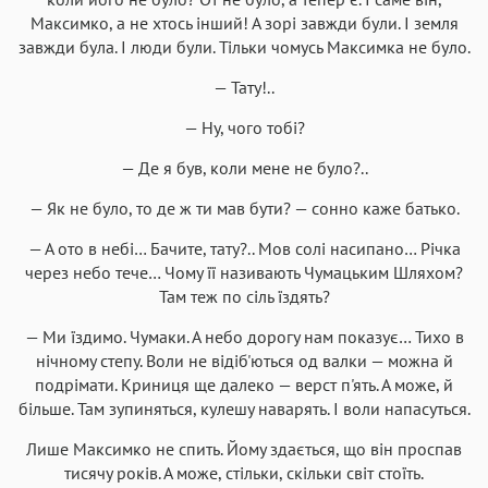
Максимко, а не хтось інший! А зорі завжди були. І земля
завжди була. І люди були. Тільки чомусь Максимка не було.
— Тату!..
— Ну, чого тобі?
— Де я був, коли мене не було?..
— Як не було, то де ж ти мав бути? — сонно каже батько.
— А ото в небі… Бачите, тату?.. Мов солі насипано… Річка
через небо тече… Чому її називають Чумацьким Шляхом?
Там теж по сіль їздять?
— Ми їздимо. Чумаки. А небо дорогу нам показує… Тихо в
нічному степу. Воли не відіб'ються од валки — можна й
подрімати. Криниця ще далеко — верст п'ять. А може, й
більше. Там зупиняться, кулешу наварять. І воли напасуться.
Лише Максимко не спить. Йому здається, що він проспав
тисячу років. А може, стільки, скільки світ стоїть.