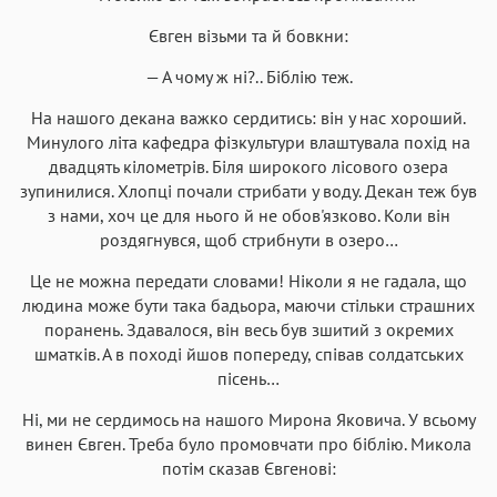
Євген візьми та й бовкни:
— А чому ж ні?.. Біблію теж.
На нашого декана важко сердитись: він у нас хороший.
Минулого літа кафедра фізкультури влаштувала похід на
двадцять кілометрів. Біля широкого лісового озера
зупинилися. Хлопці почали стрибати у воду. Декан теж був
з нами, хоч це для нього й не обов'язково. Коли він
роздягнувся, щоб стрибнути в озеро…
Це не можна передати словами! Ніколи я не гадала, що
людина може бути така бадьора, маючи стільки страшних
поранень. Здавалося, він весь був зшитий з окремих
шматків. А в поході йшов попереду, співав солдатських
пісень…
Ні, ми не сердимось на нашого Мирона Яковича. У всьому
винен Євген. Треба було промовчати про біблію. Микола
потім сказав Євгенові: