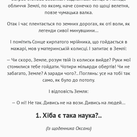
обличчя Землі, по якому, наче сонечко по щоці велетня,
повзе чумацька валка.
Отак і час плентається по земних дорогах, як оті воли, як
легенди сивої минувшини…
І помітить Сонце кирпатого мрійника, що гойдається в
мажарі, мов у материнській колисці. І запитає в Землі:
— Чи скоро, Земле, розум твій із колиски вийде? Руки мої
стомилися тебе гойдати. Чотири мільярди обертів! Чи не
забагато, Земле? А заради чого?.. Поглянь: усе на тобі так
само, як було до потопу.
І відповість Земля:
— О ні! Не так. Дивись не на вози. Дивись на людей…
1. Хіба є така наука?..
(Із щоденника Оксани)