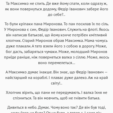
Та Максимко не спить. Де вже йому спати, коли одразу ж,
як вони повернуться додому, Федір Іванович забере його
до себе?..
То були кріпаки пана Миронова. То пан посилав їх по сіль.
У Миронова є син, Федір Іванович. Служить на флоті. Якось
він написав батькові, що йому конче потрібен кмітливий
хлопчик. Старий Миронов обрав Максимка. Мама чомусь
дуже плакали. А тато взяли його з собою в дорогу. Може,
бог дасть, забаряться чумаки. Може, молодший Миронов
приїде раніше, ніж повернеться валка з сіллю. Може, якось
воно перемелеться…
А Максимко думає інакше. Він знає, що Федір Іванович —
найстарший на кораблі. І плаває дуже далеко. Аж на край
світу!..
Хлопчик вірить, що пани не передумають. І валка їхня не
спізниться. Та він мовчить, щоб не гнівити батька.
Дивиться в небо. Думає. Чому воно так? Де він був тоді,
коли його не було? От не було, а тепер є. І саме він,