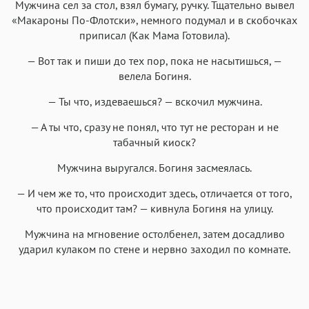
Мужчина сел за стол, взял бумагу, ручку. Тщательно вывел
«Макароны По-Флотски», немного подумал и в скобочках
приписал (Как Мама Готовила).
— Вот так и пиши до тех пор, пока не насытишься, —
велела Богиня.
— Ты что, издеваешься? — вскочил мужчина.
— А ты что, сразу не понял, что тут не ресторан и не
табачный киоск?
Мужчина выругался. Богиня засмеялась.
— И чем же то, что происходит здесь, отличается от того,
что происходит там? — кивнула Богиня на улицу.
Мужчина на мгновение остолбенел, затем досадливо
ударил кулаком по стене и нервно заходил по комнате.