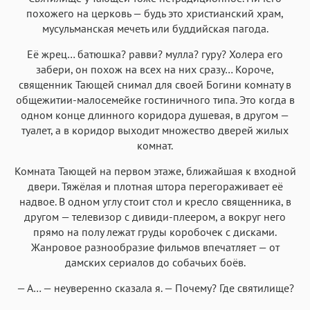
похожего на церковь — будь это христианский храм,
мусульманская мечеть или буддийская пагода.
Её жрец… батюшка? равви? мулла? гуру? Холера его
забери, он похож на всех на них сразу… Короче,
священник Тающей снимал для своей Богини комнату в
общежитии-малосемейке гостиничного типа. Это когда в
одном конце длинного коридора душевая, в другом —
туалет, а в коридор выходит множество дверей жилых
комнат.
Комната Тающей на первом этаже, ближайшая к входной
двери. Тяжёлая и плотная штора перегораживает её
надвое. В одном углу стоит стол и кресло священника, в
другом — телевизор с дивиди-плеером, а вокруг него
прямо на полу лежат груды коробочек с дисками.
Жанровое разнообразие фильмов впечатляет — от
дамских сериалов до собачьих боёв.
— А… — неуверенно сказала я. — Почему? Где святилище?