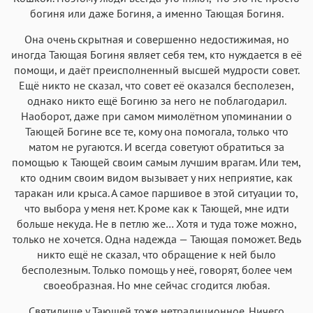
богиня или даже Богиня, а именно Тающая Богиня.
Аа
Аа
Аа
Аа
Она очень скрытная и совершенно недостижимая, но
Menlo
SF Mono
Courier
Courier New
иногда Тающая Богиня являет себя тем, кто нуждается в её
помощи, и даёт преисполненный высшей мудрости совет.
Ещё никто не сказал, что совет её оказался бесполезен,
однако никто ещё Богиню за него не поблагодарил.
Наоборот, даже при самом мимолётном упоминании о
Тающей Богине все те, кому она помогала, только что
матом не ругаются. И всегда советуют обратиться за
помощью к Тающей своим самым лучшим врагам. Или тем,
кто одним своим видом вызывает у них неприятие, как
таракан или крыса. А самое паршивое в этой ситуации то,
что выбора у меня нет. Кроме как к Тающей, мне идти
больше некуда. Не в петлю же… Хотя и туда тоже можно,
только не хочется. Одна надежда — Тающая поможет. Ведь
никто ещё не сказал, что обращение к ней было
бесполезным. Только помощь у неё, говорят, более чем
своеобразная. Но мне сейчас сгодится любая.
Святилище у Тающей тоже нетрадиционное. Ничего