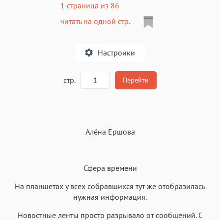
1 страница из 86
читать на одной стр.
Настроики
A
стр.
Перейти
Текст
Текст
Текст
Текст
Алёна Ершова
Сфера времени
На планшетах у всех собравшихся тут же отобразилась
Аа
Аа
Аа
Аа
нужная информация.
Roboto
Fira Sans
Garamond
Times
Новостные ленты просто разрывало от сообщений. С