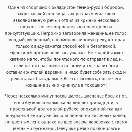
Один из спорящих с окладистой тёмно-русой бородой,
закрывавшей пол-лица, как раз закончил свою
взволнованную речь и отпил из крынки несколько
глотков. После вопросительно посмотрел на
присутствующих. Негромко заговорила женщина, её голос,
твердый, уверенный, напоминал широкую реку, которая
только с виду кажется спокойной и безопасной.
Ефросинья против воли заслушалась. Её знаний языка
хватило на то, чтобы понять: кого-то отправят в лес, и,
если на этот раз ничего не получится, значит боги
оставили жителей деревни, и надо будет собирать сход и
решать, как быть дальше. Все согласились, после чего
женщина зычно крикнула в «окошко»:
Через несколько минут послышалось шлёпанье босых ног,
и в избу вошла малышка на вид лет тринадцати, в
простенькой долгополой рубахе, опоясанной тканым
шнурком. В её косу не было вплетено ни височных колец,
ни цветных лент, однако на шее висела верёвочка с тремя
цветными бусинами. Девчушка резво поклонилась и