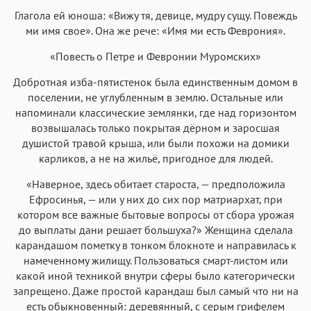
Глагола ей юноша: «Вижу тя, девице, мудру сущу. Повеждь
ми имя свое». Она же рече: «Имя ми есть Феврония».
«Повесть о Петре и Февронии Муромских»
Добротная изба-пятистенок была единственным домом в
поселении, не углубленным в землю. Остальные или
напоминали классические землянки, где над горизонтом
возвышалась только покрытая дёрном и заросшая
душистой травой крыша, или были похожи на домики
карликов, а не на жильё, пригодное для людей.
«Наверное, здесь обитает староста, — предположила
Ефросинья, — или у них до сих пор матриархат, при
котором все важные бытовые вопросы от сбора урожая
до выплаты дани решает большуха?» Женщина сделала
карандашом пометку в тонком блокноте и направилась к
намеченному жилищу. Пользоваться смарт-листом или
какой иной техникой внутри сферы было категорически
запрещено. Даже простой карандаш был самый что ни на
есть обыкновенный: деревянный, с серым грифелем