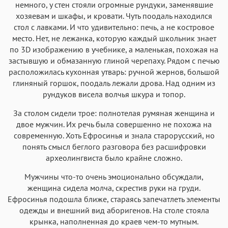
немного, у стен стояли огромные рундуки, заменявшие
хозяевам и шкафы, и кровати. Чуть поодаль находился
стол с лавками. И что удивительно: печь, а не костровое
место. Нет, не лежанка, которую каждый школьник знает
по 3D изображению в учебнике, а маленькая, похожая на
застывшую и обмазанную глиной черепаху. Рядом с печью
расположилась кухонная утварь: ручной жернов, большой
глиняный горшок, поодаль лежали дрова. Над одним из
рундуков висела волчья шкура и топор.
За столом сидели трое: полнотелая румяная женщина и
двое мужчин. Их речь была совершенно не похожа на
современную. Хоть Ефросинья и знала старорусский, но
понять смысл беглого разговора без расшифровки
археолингвиста было крайне сложно.
Мужчины что-то очень эмоционально обсуждали,
женщина сидела молча, скрестив руки на груди.
Ефросинья подошла ближе, стараясь запечатлеть элементы
одежды и внешний вид аборигенов. На столе стояла
крынка, наполненная до краев чем-то мутным.