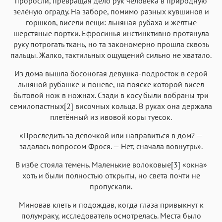
проросли, превращая дело рук человека в природную
зелёную ограду. На заборе, помимо разных кувшинов и
горшков, висели вещи: льняная рубаха и жёлтые
шерстяные портки. Ефросинья инстинктивно протянула
руку потрогать ткань, но та закономерно прошла сквозь
пальцы. Жалко, тактильных ощущений сильно не хватало.
Из дома вышла босоногая девушка-подросток в серой
льняной рубашке и понёве, на пояске которой висел
бытовой нож в ножнах. Сзади в косу были вобраны три
семилопастных[2] височных кольца. В руках она держала
плетённый из ивовой коры туесок.
«Проследить за девочкой или направиться в дом? —
задалась вопросом Фрося. — Нет, сначала вовнутрь».
В избе стояла темень. Маленькие волоковые[3] «окна»
хоть и были полностью открыты, но света почти не
пропускали.
Миновав клеть и подождав, когда глаза привыкнут к
полумраку, исследователь осмотрелась. Места было