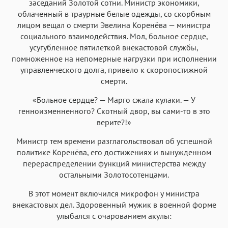
заседаний Золотой сотни. Министр экономики,
облаченный в траурные белые одежды, со скорбным
лицом вещал о смерти Эвелина Коренёва — министра
социального взаимодействия. Мол, больное сердце,
усугубленное пятилеткой внекастовой службы,
помноженное на непомерные нагрузки при исполнении
управленческого долга, привело к скоропостижной
смерти.
«Больное сердце? — Марго сжала кулаки. — У
генноизменненного? Скотный двор, вы сами-то в это
верите?!»
Министр тем времени разглагольствовал об успешной
политике Коренёва, его достижениях и вынужденном
перераспределении функций министерства между
остальными Золотосотенцами.
В этот момент включился микрофон у министра
внекастовых дел. Здоровенный мужик в военной форме
улыбался с очарованием акулы: