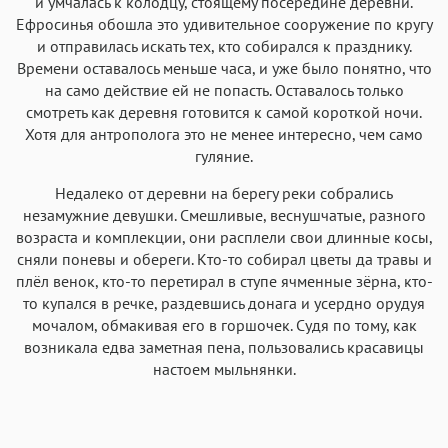
и умчалась к колодцу, стоящему посередине деревни.
Ефросинья обошла это удивительное сооружение по кругу
и отправилась искать тех, кто собирался к празднику.
Времени оставалось меньше часа, и уже было понятно, что
на само действие ей не попасть. Оставалось только
смотреть как деревня готовится к самой короткой ночи.
Хотя для антрополога это не менее интересно, чем само
гуляние.
Недалеко от деревни на берегу реки собрались
незамужние девушки. Смешливые, веснушчатые, разного
возраста и комплекции, они расплели свои длинные косы,
сняли поневы и обереги. Кто-то собирал цветы да травы и
плёл венок, кто-то перетирал в ступе ячменные зёрна, кто-
то купался в речке, раздевшись донага и усердно орудуя
мочалом, обмакивая его в горшочек. Судя по тому, как
возникала едва заметная пена, пользовались красавицы
настоем мыльнянки.