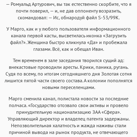
— Ромуальд Артурович, вы так естественно скорбите, что я
почти поверил, — и, не дав оппоненту возразить,
скомандовал: — Ис, обнародуй файл S-53/99K.
У Марго, как и у любого пользователя информационного
канала первой касты, высветилась иконка «Загрузить
файл?». Женщина быстро кликнула «Да» и пробежала
глазами. Всё, как и обещал Иван.
Тем временем в зале заседания творился сущий ад:
внекастовые проводили аресты. Крики, паника, ругань.
Судя по всему, по итогам сегодняшнего дня Золотая сотня
лишится пятой части своего состава. А колонии пополнятся
новыми переселенцами.
Марго сменила канал, полистала новости за последние
полчаса. «Государство отозвало свои активы и провело
принудительную национализацию ЗАА «Сфера».
Управляющий директор и владелец патента задержаны.
Непозволительная халатность и жажда наживы стали
причиной вывода на рынок продукта, не отвечающего