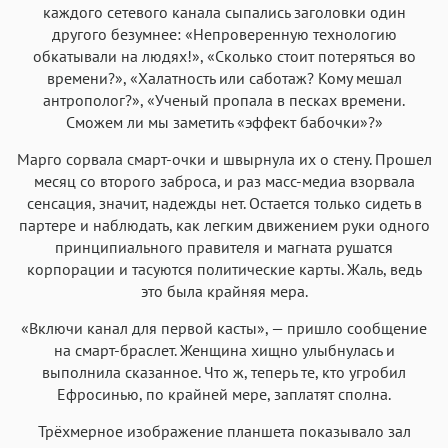
Аа
Аа
Аа
Аа
каждого сетевого канала сыпались заголовки один
Iowan
SF Serif
New York
San Francisco
другого безумнее: «Непроверенную технологию
обкатывали на людях!», «Сколько стоит потеряться во
Аа
Аа
Аа
Аа
времени?», «Халатность или саботаж? Кому мешал
Helvetica Neue
Georgia
Arial
Times New Roman
антрополог?», «Ученый пропала в песках времени.
Сможем ли мы заметить «эффект бабочки»?»
Аа
Аа
Аа
Аа
Menlo
SF Mono
Courier
Courier New
Марго сорвала смарт-очки и швырнула их о стену. Прошел
месяц со второго заброса, и раз масс-медиа взорвала
сенсация, значит, надежды нет. Остается только сидеть в
партере и наблюдать, как легким движением руки одного
принципиального правителя и магната рушатся
корпорации и тасуются политические карты. Жаль, ведь
это была крайняя мера.
«Включи канал для первой касты», — пришло сообщение
на смарт-браслет. Женщина хищно улыбнулась и
выполнила сказанное. Что ж, теперь те, кто угробил
Ефросинью, по крайней мере, заплатят сполна.
Трёхмерное изображение планшета показывало зал