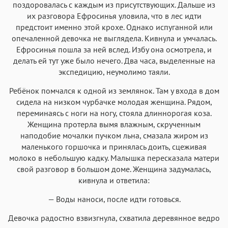
поздоровалась с каждым из присутствующих. Дальше из
их разговора Ефросинья уловила, что в лес идти
предстоит именно этой крохе. Однако испуганной или
опечаленной девочка не выглядела. Кивнула и умчалась.
Ефросинья пошла за ней вслед. Избу она осмотрела, и
делать ей тут уже было нечего. Два часа, выделенные на
экспедицию, неумолимо таяли.
Ребёнок помчался к одной из землянок. Там у входа в дом
сидела на низком чурбачке молодая женщина. Рядом,
переминаясь с ноги на ногу, стояла длиннорогая коза.
Женщина протерла вымя влажным, скрученным
наподобие мочалки пучком льна, смазала жиром из
маленького горшочка и принялась доить, сцеживая
молоко в небольшую кадку. Малышка пересказала матери
свой разговор в большом доме. Женщина задумалась,
кивнула и ответила:
— Воды наноси, после идти готовься.
Девочка радостно взвизгнула, схватила деревянное ведро