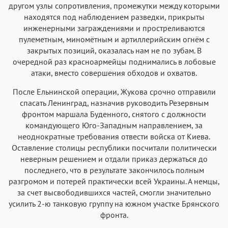
другом узлы сопротивления, промежутки между которыми
находятся под наблюдением разведки, прикрыты
инженерными заграждениями и простреливаются
пулеметным, миномётным и артиллерийским огнём с
закрытых позиций, оказалась нам не по зубам. В
очередной раз красноармейцы поднимались в лобовые
атаки, вместо совершения обходов и охватов.
После Ельнинской операции, Жукова срочно отправили
спасать Ленинград, назначив руководить Резервным
фронтом маршала Буденного, снятого с должности
командующего Юго-Западным направлением, за
неоднократные требования отвести войска от Киева.
Оставление столицы республики посчитали политически
неверным решением и отдали приказ держаться до
последнего, что в результате закончилось полным
разгромом и потерей практически всей Украины. А немцы,
за счет высвободившихся частей, смогли значительно
усилить 2-ю танковую группу на южном участке Брянского
фронта.