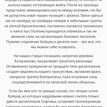
Аа
Аа
Аа
Аа
колону наших отступающих войск. После их прохода,
предстояло заминировать узость между холмами, что бы
Iowan
SF Serif
New York
San Francisco
не допустить охват наших позиций с фланга. Танки здесь и
Аа
Аа
Аа
Аа
так не пройдут, но разведка немцев и небольшие группы
на легкой бронетехнике, постоянно пытаются проникнуть
Helvetica Neue
Georgia
Arial
Times New Roman
к нам в тыл. Поэтому приходится отвлекать и так не
Аа
Аа
Аа
Аа
великие силы на организацию боковых заслонов.
Menlo
SF Mono
Пулемет, отделение бойцов и десяток мин – вот все, что
Courier
Courier New
мы можем себе позволить.
На наших старых позициях, напротив деревни
Колыханово, продолжает грохотать канонада.
Оставленное прикрытие из тридцати пяти десантников,
создает видимость нашего присутствия, заставляя врага
напрасно тратить боеприпасы, пока основные силы
сосредотачиваются на запасной линии обороны.
Если бы мне кто-то раньше сказал, что четыре сотни
бойцов, из которых кадровыми можно считать только
двести десантников Старчака, остановят полнокровную
дивизию противника, назвал бы его вралем. Ближайшим