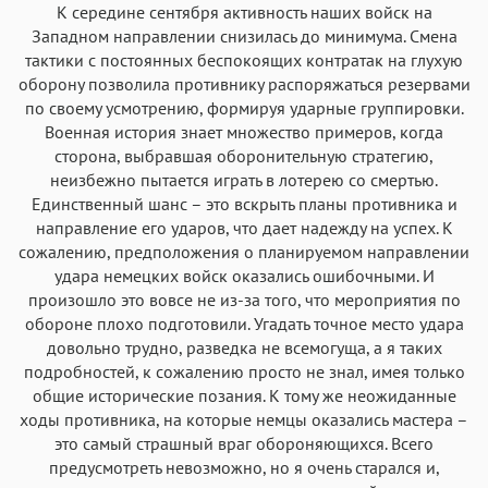
К середине сентября активность наших войск на
Западном направлении снизилась до минимума. Смена
тактики с постоянных беспокоящих контратак на глухую
оборону позволила противнику распоряжаться резервами
по своему усмотрению, формируя ударные группировки.
Военная история знает множество примеров, когда
сторона, выбравшая оборонительную стратегию,
неизбежно пытается играть в лотерею со смертью.
Единственный шанс – это вскрыть планы противника и
направление его ударов, что дает надежду на успех. К
сожалению, предположения о планируемом направлении
удара немецких войск оказались ошибочными. И
произошло это вовсе не из-за того, что мероприятия по
обороне плохо подготовили. Угадать точное место удара
довольно трудно, разведка не всемогуща, а я таких
подробностей, к сожалению просто не знал, имея только
общие исторические позания. К тому же неожиданные
ходы противника, на которые немцы оказались мастера –
это самый страшный враг обороняющихся. Всего
предусмотреть невозможно, но я очень старался и,