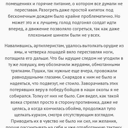
помещениях и горячие питание, о котором все думали не
переставая. Разогреть даже простой кипяток под
бесконечным дождем было крайне проблематично. Но
может это и к лучшему, голод подгонял солдат идти
вперед, а движение позволяло согреться, так как даже
плохонькие шинели были не у всех.
Навалившись, артиллеристам, удалось вытолкать орудие из
ямы, и четверка лошадей вяло переставляя ноги,
потащила его дальше. Что бы идущие следом не угодили в
ту же ловушку, яму обозначили жердями, обмотанными
тряпками. Пушки, так нужные еще вчера, провожали
равнодушными глазами. Снарядов к ним не было и
надеяться, что подвезут, не стоило. Заворачивать этих
потерявших веру в победу бойцов в наши окопы я не
собирался. Толку от них не было. Сам видел, как такой
вояка стрелял просто в сторону противника, даже не
целясь, а когда кончилась обойма, продолжал тупо
щелкать курком, смотря отсутствующим взглядом.
Приводить их в чувство не было ни сил, ни желания,
проще рассчитывать на себя и уже отработанную тактику,