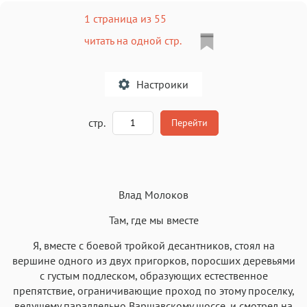
1 страница из 55
читать на одной стр.
Настроики
A
стр.
Перейти
Текст
Текст
Текст
Текст
Влад Молоков
Там, где мы вместе
Я, вместе с боевой тройкой десантников, стоял на
вершине одного из двух пригорков, поросших деревьями
Аа
Аа
Аа
Аа
с густым подлеском, образующих естественное
препятствие, ограничивающие проход по этому проселку,
Roboto
Fira Sans
Garamond
Times
ведущему параллельно Варшавскому шоссе, и смотрел на