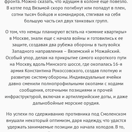
фронта. Можно сказать, что идущим в колоне еще повезло.
В котле под Вязьмой скоро погибнут или попадут в плен,
сотни тысяч бойцов и командиров, стягивая на себя
большую часть сил двух танковых групп.
О том, что немцы планируют встать на «зимние квартиры»
в Москве, знали еще с начала войны и готовились к ее
защите, создавая два рубежа обороны в тылу войск
Западного направления – Вяземский и Можайский.
Особый упор, делая на прикрытие самого короткого пути
на Москву, вдоль Минского шоссе, где окопалась 16-я
армия Константина Рокоссовского, создав плотную и
развитую систему обороны. Индивидуальные ячейки
давно сменили полнопрофильными окопами с ходами
сообщения, отсечными позициями и прочей
инфраструктурой, включая и артиллерийские доты, и даже
дальнобойные морские орудия.
Но успехи по сдерживанию противника под Смоленском
внушали некоторый оптимизм, даря надежду, что удастся
удержать занимаемые позиции до начала холодов. В то,