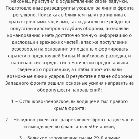
наконец, приступил к осуществлению своей задумки.
Подготовленные разведгруппы уходили за линию фронта
регулярно. Поиск как в ближнем тылу противника с
краткосрочными задачами, так и длительные рейды до
полусотни километров в глубину обороны, позволяли
командованию иметь достаточно точную информацию о
дислокации вражеских частей, а так же поступлении
резервов, и на основании этих данных формировать
стратегию предстоящей битвы. И войсковая разведка, и
партизанские отряды систематически предоставляли
сведения о противнике, а штабы просчитывали
возможные линии ударов. В результате в плане обороны
Западного фронта решили основные усилия направить на
оборону шести направлений:
1 – Осташково-пеновское, выводящее в тыл правого
крыла фронта;
2 – Нелидово-ржевское, разрезающее фронт на две части
и выводящее во фланг и тыл 30-й армии;
3 – Бельское, угрожающие тылам 29-й армии;