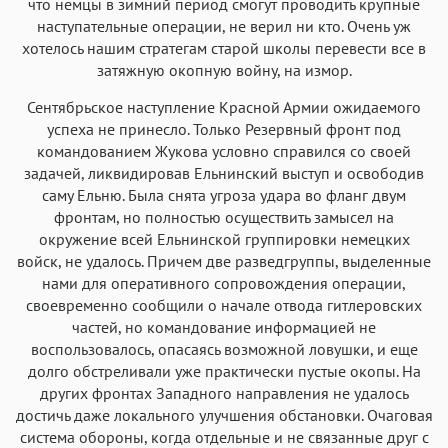
что немцы в зимний период смогут проводить крупные
наступательные операции, не верил ни кто. Очень уж
хотелось нашим стратегам старой школы перевести все в
затяжную окопную войну, на измор.
Сентябрьское наступление Красной Армии ожидаемого
успеха не принесло. Только Резервный фронт под
командованием Жукова условно справился со своей
задачей, ликвидировав Ельнинский выступ и освободив
саму Ельню. Была снята угроза удара во фланг двум
фронтам, но полностью осуществить замысел на
окружение всей Ельнинской группировки немецких
войск, не удалось. Причем две разведгруппы, выделенные
нами для оперативного сопровождения операции,
своевременно сообщили о начале отвода гитлеровских
частей, но командование информацией не
воспользовалось, опасаясь возможной ловушки, и еще
долго обстреливали уже практически пустые окопы. На
других фронтах Западного направления не удалось
достичь даже локального улучшения обстановки. Очаговая
система обороны, когда отдельные и не связанные друг с