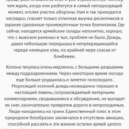
чем ждать, когда они разбегутся в самый неподходящий
момент, оголяя участок обороны. Нам и так приходится
несладко, спасает только отличная выучка десантников и
заранее сделанные промежуточные точки боепитания. Где
сейчас находятся армейские склады непонятно, хорошо,
что с вывозом раненых в тыл, проблем не было. Дождь,
давал небольшую передышку в непрекращающейся
череде немецких атак, по крайней мере спасая от
бомбежек.
Колона тянулась очень медленно, с большими разрывами
между подразделениями. Через некоторое время погода
еще больше ухудшилась и заметно похолодало.
Моросящий осенний дождь неожиданно перешел в
настоящий ливень, сопровождаемый матерными
комментариями, сводившимися к обсуждению, не выпадет
ли снег, окончательно превратив дороги в непроходимые.
Люди находились на грани. Единственный плюс в этом
природном безобразии заключался в отсутствии авиации,
способной рассеять и эти жалкие остатки армий целого