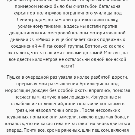
примером можно было бы считать бои батальона
курсантов-политруков пограничного училища под
Ленинградом, но там они противостояли полку,
усиленному танками, а здесь мы встали против
двадцатипяти километровой колоны моторизованной
дивизии СС «Райх» и еще бог знает каких подвижных
соединений 4-й танковой группы. Вот только как так
оказалось, что за нашими спинами до самой Москвы, на
все двести километров не осталось ни одной воинской
части?
Пушка в очередной раз увязла в колее разбитой дороги,
прерывая мои размышления. Артиллеристы под
моросящим дождем без особой охоты впряглись, помогая
несчастным, измученным лошадям. Изнуренные и
ослабевшие от лишений, кони скользили копытами в
грязи, не находя точки опоры. После нескольких
неудачных попыток они замерли, тяжело вздымая бока, и
казалось, что ни какая сила не заставит их вновь двигаться
вперед. Почти все, кроме раненых, шли пешком, включая