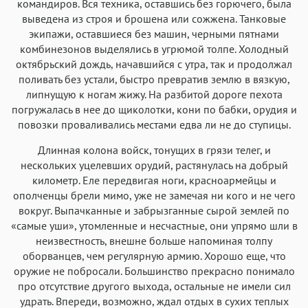
командиров. Вся техника, оставшись без горючего, была
выведена из строя и брошена или сожжена. Танковые
экипажи, оставшиеся без машин, черными пятнами
комбинезонов выделялись в угрюмой толпе. Холодный
октябрьский дождь, начавшийся с утра, так и продолжал
поливать без устали, быстро превратив землю в вязкую,
липнущую к ногам жижу. На разбитой дороге пехота
погружалась в нее до щиколотки, кони по бабки, орудия и
повозки проваливались местами едва ли не до ступицы.
Длинная колона войск, тонущих в грязи телег, и
нескольких уцелевших орудий, растянулась на добрый
километр. Еле передвигая ноги, красноармейцы и
ополченцы брели мимо, уже не замечая ни кого и не чего
вокруг. Выпачканные и забрызганные сырой землей по
«самые уши», утомленные и несчастные, они упрямо шли в
неизвестность, внешне больше напоминая толпу
оборванцев, чем регулярную армию. Хорошо еще, что
оружие не побросали. Большинство прекрасно понимало
про отсутствие другого выхода, остальные не имели сил
удрать. Впереди, возможно, ждал отдых в сухих теплых