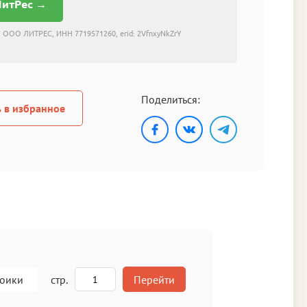
ЛитРес →
 ООО ЛИТРЕС, ИНН 7719571260, erid: 2VfnxyNkZrY
Поделиться:
 в избранное
роики
стр.
Перейти