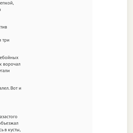
епкой,
а
стив
и три
онебойных
нк ворочал
угали
лел. Вот и
азастого
 объезжал
ь в кусты,