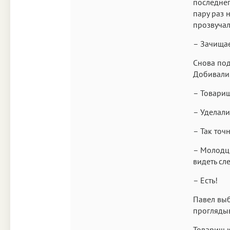
последнег
пару раз 
прозвучал
– Зачищае
Снова под
Добивали
– Товарищ
– Уделали
– Так точ
– Молодцы
видеть сл
– Есть!
Павел выб
прогляды
Товарищ к