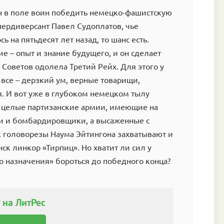
н в поле воин победить немецко-фашистскую
упердиверсант Павел Судоплатов, чье
ь на пятьдесят лет назад, то шанс есть.
ие – опыт и знание будущего, и он сделает
а Советов одолела Третий Рейх. Для этого у
 все – дерзкий ум, верные товарищи,
. И вот уже в глубоком немецком тылу
 целые партизанские армии, имеющие на
и и бомбардировщики, а высаженные с
 головорезы Наума Эйтингона захватывают и
ск линкор «Тирпиц». Но хватит ли сил у
о назначения» бороться до победного конца?
 на ЛитРес