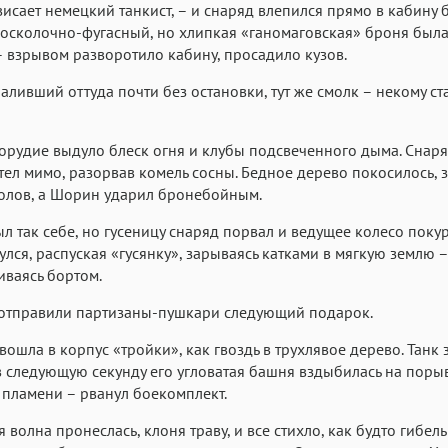
висает немецкий танкист, – и снаряд влепился прямо в кабину 
сколочно-фугасный, но хлипкая «ганомаговская» броня была
 взрывом разворотило кабину, просадило кузов.
паливший оттуда почти без остановки, тут же смолк – некому ст
орудие выдуло блеск огня и клубы подсвеченного дыма. Снар
ел мимо, разорвав комель сосны. Бедное дерево покосилось, 
олов, а Шорин ударил бронебойным.
л так себе, но гусеницу снаряд порвал и ведущее колесо поку
улся, распуская «гусянку», зарываясь катками в мягкую землю –
ваясь бортом.
 отправили партизаны-пушкари следующий подарок.
вошла в корпус «тройки», как гвоздь в трухлявое дерево. Танк 
 в следующую секунду его угловатая башня вздыбилась на поры
пламени – рванул боекомплект.
 волна пронеслась, клоня траву, и все стихло, как будто гибель