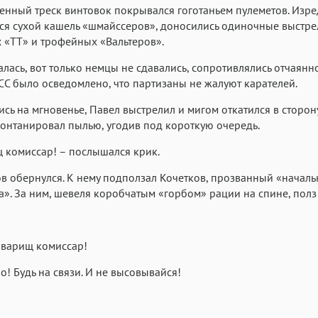
Аа
Аа
Аа
нный треск винтовок покрывался гоготаньем пулеметов. Изре
Menlo
Courier
Courier New
я сухой кашель «шмайссеров», доносились одиночные выстре
 «ТТ» и трофейных «Вальтеров».
алась, вот только немцы не сдавались, сопротивлялись отчаянн
СС было осведомлено, что партизаны не жалуют карателей.
сь на мгновенье, Павел выстрелил и мигом откатился в сторону
фонтанировал пылью, угодив под короткую очередь.
 комиссар! – послышался крик.
в обернулся. К нему подползал Кочетков, прозванный «начал
». За ним, шевеля коробчатым «горбом» рации на спине, полз 
товарищ комиссар!
но! Будь на связи. И не высовывайся!