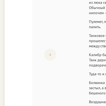
из люка с
Обычный о
нипочем –
Пулемет, 
палить.
Танковое 
прошелест
между ств
Калибр бы
Танк дерн
подворачи
Туда-то и
Болванка 
застыл, а
бешеного 
Воздушная