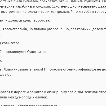
о танка была сигналом прекратить огонь. Затихли пулеметы. Х
немецкие карабины и смолкли. Сухо, немощно, несерьезно даже
 выстрел из пистолета – то ли контрольный, то ли себе в голову
м! – донесся крик Творогова.
нялась стрельба, но палили разрозненно, без горячки, деловит
.
 комиссар!
? – откликнулся Судоплатов.
но!
. Живо укрывайте танки! И погасите огонь – люфтваффе не д
едов боя.
рался к дороге и зашагал к обширному полю, чья зеленая плос
вала между молодых елочек.
омиссар… Судоплатов усмехнулся.