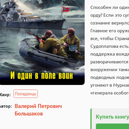
Способен ли оди
орду? Если это с
сознание вернулос
Главное его оруж
все, чтобы Стран
Судоплатова есть
поддержка вождя
разворачиваются
вооружении танк
подводных лодок
угоняют в Мурман
«генерала особог
Попаданцы
Жанр:
Валерий Петрович
Автор:
Большаков
Купить книгу