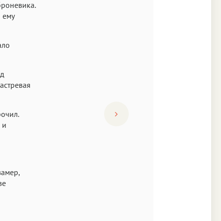
броневика.
 ему
ало
яд
застревая
рочил.
 и
замер,
ве