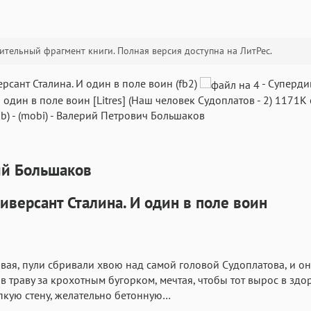
тельный фрагмент книги. Полная версия доступна на ЛитРес.
Текст
Текст
Текст
Те
рсант Сталина. И один в поле воин (fb2)
-
Суперди
И один в поле воин
[Litres] (
Наш человек Судоплатов
- 2)
1171K
b)
-
(mobi)
-
Валерий Петрович Большаков
й Большаков
Аа
Аа
Аа
Roboto
Fira Sans
иверсант Сталина. И один в поле воин
Garamond
Аа
Аа
Аа
Iowan
SF Serif
San Francisco
Аа
Аа
ая, пули сбривали хвою над самой головой Судоплатова, и он
Аа
в траву за крохотным бугорком, мечтая, чтобы тот вырос в зд
Helvetica Neue
Georgia
Arial
Time
епкую стену, желательно бетонную…