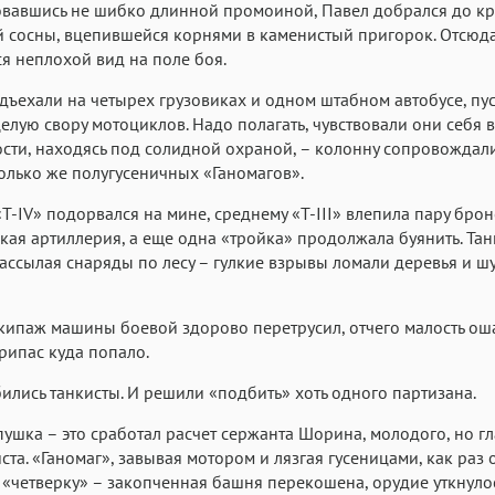
вавшись не шибко длинной промоиной, Павел добрался до кр
 сосны, вцепившейся корнями в каменистый пригорок. Отсюд
я неплохой вид на поле боя.
ъехали на четырех грузовиках и одном штабном автобусе, пу
елую свору мотоциклов. Надо полагать, чувствовали они себя в
сти, находясь под солидной охраной, – колонну сопровождал
только же полугусеничных «Ганомагов».
Т-IV» подорвался на мине, среднему «Т-III» влепила пару бр
кая артиллерия, а еще одна «тройка» продолжала буянить. Та
ассылая снаряды по лесу – гулкие взрывы ломали деревья и ш
кипаж машины боевой здорово перетрусил, отчего малость оша
рипас куда попало.
ились танкисты. И решили «подбить» хоть одного партизана.
пушка – это сработал расчет сержанта Шорина, молодого, но гл
ста. «Ганомаг», завывая мотором и лязгая гусеницами, как раз
«четверку» – закопченная башня перекошена, орудие уткнулос