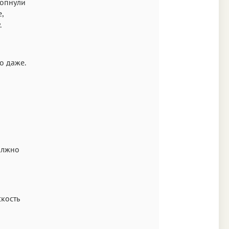
лопнули
,
.
о даже.
олжно
кость