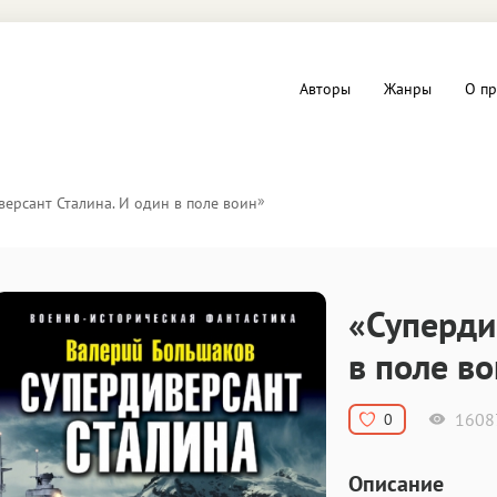
Авторы
Жанры
О пр
вы и Триллеры
Любовные романы
»
ерсант Сталина. И один в поле воин
Детское
ная литература
Документальная литератур
«Суперди
Драматургия
в поле в
дство
Компьютеры и Интернет
1608
0
ное
Фольклор
Описание