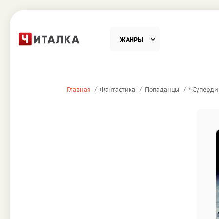
ЖАНРЫ
Фантастика
Детекти
«
Главная
Фантастика
Попаданцы
Супердив
Приключения
Проза
Наука, Образование
Справоч
Религия и духовность
Поэзия
Юмор
Домово
Деловая литература
Старин