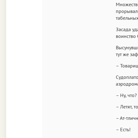
Множестве
прорывалс
табельных
Засада уд
воинство 
Высунувши
тут же за
– Товарищ
Судоплато
аэродрома
– Ну, что?
– Летят, 
– Ат-тлич
– Есть!