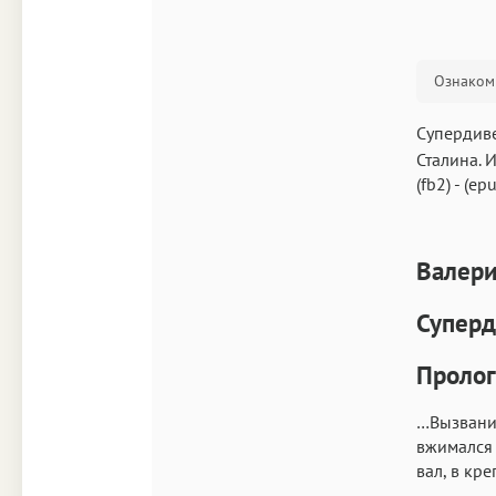
Ознакоми
Супердиве
Сталина. 
(fb2)
-
(epu
Валери
Суперд
Пролог
…Вызванив
вжимался 
вал, в кр