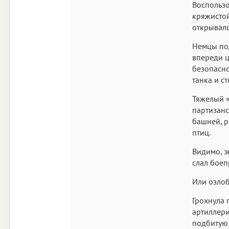
Воспользо
кряжистой
открывалс
Немцы под
впереди ц
безопасно
танка и с
Тяжелый «
партизанс
башней, р
птиц.
Видимо, э
слал боеп
Или озлоб
Грохнула 
артиллери
подбитую 