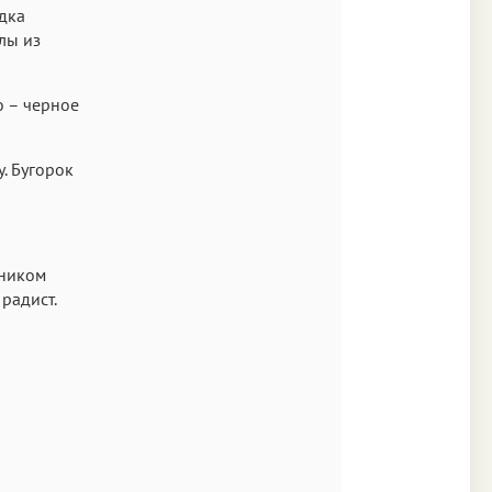
Аа
дка
SF Mono
лы из
о – черное
. Бугорок
ьником
радист.