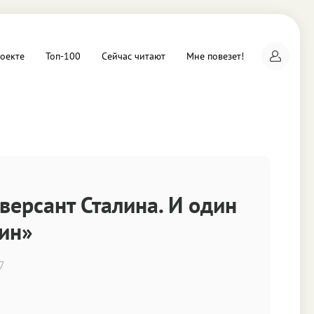
оекте
Топ-100
Сейчас читают
Мне повезет!
а
версант Сталина. И один
оин»
7