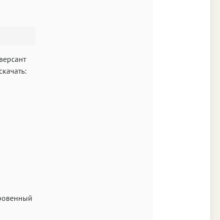
A
кст
версант
скачать:
Аа
Times
Аа
New York
Аа
оровенный
s New Roman