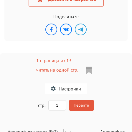
Поделиться:
1 страница из 13
читать на одной стр.
Настроики
A
стр.
Перейти
Текст
Текст
Текст
Текст
Апокриф от соседа (fb2)
-
Апокриф от