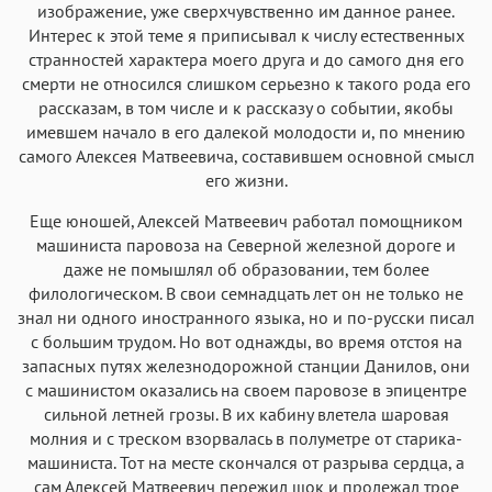
изображение, уже сверхчувственно им данное ранее.
Интерес к этой теме я приписывал к числу естественных
странностей характера моего друга и до самого дня его
смерти не относился слишком серьезно к такого рода его
рассказам, в том числе и к рассказу о событии, якобы
имевшем начало в его далекой молодости и, по мнению
самого Алексея Матвеевича, составившем основной смысл
его жизни.
Еще юношей, Алексей Матвеевич работал помощником
машиниста паровоза на Северной железной дороге и
даже не помышлял об образовании, тем более
филологическом. В свои семнадцать лет он не только не
знал ни одного иностранного языка, но и по-русски писал
с большим трудом. Но вот однажды, во время отстоя на
запасных путях железнодорожной станции Данилов, они
с машинистом оказались на своем паровозе в эпицентре
сильной летней грозы. В их кабину влетела шаровая
молния и с треском взорвалась в полуметре от старика-
машиниста. Тот на месте скончался от разрыва сердца, а
сам Алексей Матвеевич пережил шок и пролежал трое