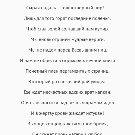
Сырая падаль — тошнотворный пир! —
Лишь для того горят последние поленья,
Чтоб стал золой солгавший нам кумир.
Мы вновь отринем мудрые вериги,
Мы не падем перед Всевышним ниц.
И нам не обрести в скрижалях вечной книги
Почетный плен пергаментных страниц.
В который раз незрячий рай увидел,
Где ждет несчастных адских врат капкан,
Опять возносится над вечным храмом идол
И в жертву крови жаждет истукан!
В конце концов, как тягостное бремя,
Он скинет прочь материи клубок.