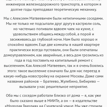
инженеров железнодорожного транспорта, в котором я
долгие годы преподавал теоретическую механику.
Мы с Алексеем Матвеевичем были нетипичными соседями.
Мы не только не подсыпали друг другу в кастрюли соль,
но частенько попивали вдвоем чаек на кухне, с
удовольствием общаясь между собой, а порой и
засиживаясь до глубокой ночи. Нам было хорошо и
спокойно вдвоем. Еще две комнаты в нашей квартире
практически всегда пустовали, они были опечатаны
домоуправлением, как аварийные, а весь дом грозились из
года в год поставить на капитальный ремонт с
выселением. Как Алексей Матвеевич, так и я очень боялись
этого: такое выселение означало бы для нас переезд в
какую-нибудь новостройку на окраине Москвы. Даже сами
названия районов — Братеево, Жулебино, Бибирево —
вызывали у нас решительное неприятие.
Оба мы с соседом работали близко от дома — я, как уже
было сказано выше в МИИТе, а он — в издательстве
«Молодая Гвардия» на Сущевской улице. Мы уже строили