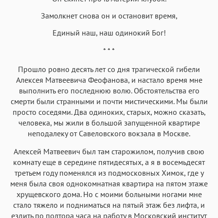
Замолкнет снова он и остановит время,
Единый наш, наш одинокий Бог!
* * *
Прошло ровно десять лет со дня трагической гибели
Алексея Матвеевича Феофанова, и настало время мне
выполнить его последнюю волю. Обстоятельства его
смерти были странными и почти мистическими. Мы были
просто соседями. Два одиноких, старых, можно сказать,
человека, мы жили в большой запущенной квартире
неподалеку от Савеловского вокзала в Москве.
Алексей Матвеевич был там старожилом, получив свою
комнату еще в середине пятидесятых, а я в восемьдесят
третьем году поменялся из подмосковных Химок, где у
меня была своя однокомнатная квартира на пятом этаже
хрущевского дома. Но с моими больными ногами мне
стало тяжело и подниматься на пятый этаж без лифта, и
ездить по полтора часа на работу в Московский институт