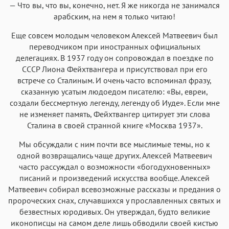
— Что вы, что вы, конечно, нет. Я же никогда не занимался
арабским, на нем я только читаю!
Еще совсем молодым человеком Алексей Матвеевич был
переводчиком при иностранных официальных
делегациях. В 1937 году он сопровождал в поездке по
СССР Лиона Фейхтвангера и присутствовал при его
встрече со Сталиным. И очень часто вспоминал фразу,
сказанную усатым людоедом писателю: «Вы, евреи,
создали бессмертную легенду, легенду об Иуде». Если мне
не изменяет память, Фейхтвангер цитирует эти слова
Сталина в своей странной книге «Москва 1937».
Мы обсуждали с ним почти все мыслимые темы, но к
одной возвращались чаще других. Алексей Матвеевич
часто рассуждал о возможности «богодухновенных»
писаний и произведений искусства вообще. Алексей
Матвеевич собирал всевозможные рассказы и предания о
пророческих снах, случавшихся у прославленных святых и
безвестных юродивых. Он утверждал, будто великие
иконописцы на самом деле лишь обводили своей кистью