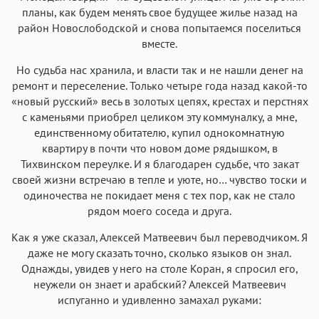
планы, как будем менять свое будущее жилье назад на
район Новослободской и снова попытаемся поселиться
вместе.
Но судьба нас хранила, и власти так и не нашли денег на
ремонт и переселение. Только четыре года назад какой-то
«новый русский» весь в золотых цепях, крестах и перстнях
с каменьями приобрел целиком эту коммуналку, а мне,
единственному обитателю, купил однокомнатную
квартиру в почти что новом доме рядышком, в
Тихвинском переулке. И я благодарен судьбе, что закат
своей жизни встречаю в тепле и уюте, но… чувство тоски и
одиночества не покидает меня с тех пор, как не стало
рядом моего соседа и друга.
Как я уже сказал, Алексей Матвеевич был переводчиком. Я
даже не могу сказать точно, сколько языков он знал.
Однажды, увидев у него на столе Коран, я спросил его,
неужели он знает и арабский? Алексей Матвеевич
испуганно и удивленно замахал руками: