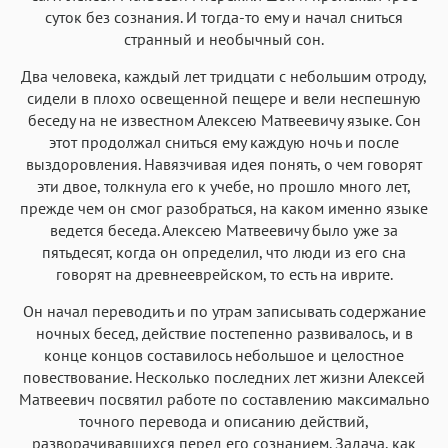
суток без сознания. И тогда-то ему и начал сниться
странный и необычный сон.
Два человека, каждый лет тридцати с небольшим отроду,
сидели в плохо освещенной пещере и вели неспешную
беседу на не известном Алексею Матвеевичу языке. Сон
этот продолжал сниться ему каждую ночь и после
выздоровления. Навязчивая идея понять, о чем говорят
эти двое, толкнула его к учебе, но прошло много лет,
прежде чем он смог разобраться, на каком именно языке
ведется беседа. Алексею Матвеевичу было уже за
пятьдесят, когда он определил, что люди из его сна
говорят на древнееврейском, то есть на иврите.
Он начал переводить и по утрам записывать содержание
ночных бесед, действие постепенно развивалось, и в
конце концов составилось небольшое и целостное
повествование. Несколько последних лет жизни Алексей
Матвеевич посвятил работе по составлению максимально
точного перевода и описанию действий,
разворачивавшихся перед его сознанием. Задача, как