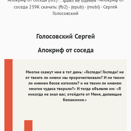
соседа
239K
скачать:
(fb2)
-
(epub)
-
(mobi)
-
Сергей
Голосовский
Голосовский Сергей
Аа
Аа
Аа
Аа
Roboto
Fira Sans
Garamond
Times
Апокриф от соседа
Аа
Аа
Аа
Аа
Iowan
SF Serif
New York
San Francisco
Многие скажут мне в тот день: «Господи! Господи! не
Аа
Аа
Аа
Аа
от твоего ли имени мы пророчествовали? И не твоим
ли именем бесов изгоняли? и не твоим ли именем
Helvetica Neue
Georgia
Arial
Times New Roman
многие чудеса творили?» И тогда объявлю им: «Я
Аа
Аа
Аа
Аа
никогда не знал вас; отойдите от Меня, делающие
беззаконие.»
Menlo
SF Mono
Courier
Courier New