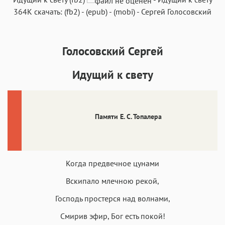
364K
скачать:
(fb2)
-
(epub)
-
(mobi)
-
Сергей Голосовский
Голосовский Сергей
Аа
Аа
Аа
Аа
Идущий к свету
Roboto
Fira Sans
Garamond
Times
Аа
Аа
Аа
Аа
Iowan
SF Serif
New York
San Francisco
Памяти Е. С. Топалера
Аа
Аа
Аа
Аа
Helvetica Neue
Georgia
Arial
Times New Roman
Аа
Аа
Аа
Аа
Когда предвечное цунами
Menlo
SF Mono
Courier
Courier New
Вскипало млечною рекой,
Господь простерся над волнами,
Смирив эфир, Бог есть покой!