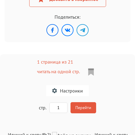
Поделиться:
1 страница из 21
читать на одной стр.
Настроики
A
стр.
Перейти
Текст
Текст
Текст
Текст
Идущий к свету (fb2)
-
Идущий к свету