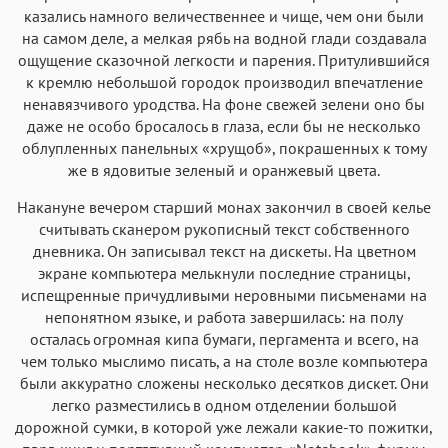
казались намного величественнее и чище, чем они были
на самом деле, а мелкая рябь на водной глади создавала
ощущение сказочной легкости и парения. Притулившийся
к кремлю небольшой городок производил впечатление
ненавязчивого уродства. На фоне свежей зелени оно бы
даже не особо бросалось в глаза, если бы не несколько
облупленных панельных «хрущоб», покрашенных к тому
же в ядовитые зеленый и оранжевый цвета.
Накануне вечером старший монах закончил в своей келье
считывать сканером рукописный текст собственного
дневника. Он записывал текст на дискеты. На цветном
экране компьютера мелькнули последние страницы,
испещренные причудливыми неровными письменами на
непонятном языке, и работа завершилась: на полу
осталась огромная кипа бумаги, пергамента и всего, на
чем только мыслимо писать, а на столе возле компьютера
были аккуратно сложены несколько десятков дискет. Они
легко разместились в одном отделении большой
дорожной сумки, в которой уже лежали какие-то пожитки,