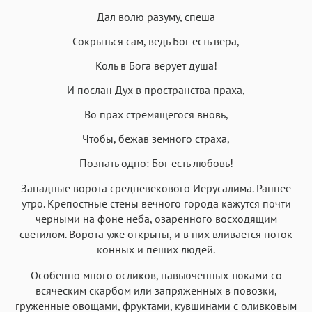
Дал волю разуму, спеша
Сокрыться сам, ведь Бог есть вера,
Коль в Бога верует душа!
И послан Дух в пространства праха,
Во прах стремящегося вновь,
Чтобы, бежав земного страха,
Познать одно: Бог есть любовь!
Западные ворота средневекового Иерусалима. Раннее
утро. Крепостные стены вечного города кажутся почти
черными на фоне неба, озаренного восходящим
светилом. Ворота уже открыты, и в них вливается поток
конных и пеших людей.
Особенно много осликов, навьюченных тюками со
всяческим скарбом или запряженных в повозки,
груженные овощами, фруктами, кувшинами с оливковым