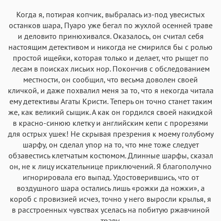
Когда я, потирая копчик, выбралась из-под увесистых
останков шара, Пуаро уже бегал по жухлой осенней траве
и деловито принюхивался. Оказалось, он считал себя
настоящим детективом и никогда не смирился бы с ролью
простой ищейки, которая только и делает, что рыщет по
лесам в поисках лисьих нор. Покончив с обследованием
местности, он сообщил, что весьма доволен своей
кличкой, и даже похвалил меня за то, что я некогда читала
ему детективы Агаты Кристи. Теперь он точно станет таким
же, как великий сыщик. А как он гордился своей накидкой
в красно-синюю клетку и английским кепи с прорезями
для острых ушек! Не скрывая презрения к моему голубому
шарфу, он сделал упор на то, что мне тоже следует
обзавестись клетчатым костюмом. Длинные шарфы, сказал
он, не к лицу искательнице приключений. Я благополучно
игнорировала его выпад. Удостоверившись, что от
воздушного шара остались лишь «рожки да ножки», а
короб с провизией исчез, точно у него выросли крылья, я
в расстроенных чувствах уселась на побитую ржавчиной
траву.