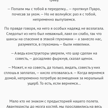
— Попали мы с тобой в переделку… — протянул Пуаро,
почесав за ухом. — Но не волнуйся: раз я с тобой,
непременно выпутаемся.
По правде говоря, на него я особых надежд не возлагала.
Следопыт из него был неважный, лаял он слабо, так что
шансы на спасение в этакой глухомани — а занесло нас,
разумеется, в глухомань — были невелики.
— А ведь конструкторы уверяли, что шар сделан на
совесть, — досадливо фыркнув, сказал щенок.
— Может, и на совесть, да только, видать, совесть у них
сплошь в заплатах, — кисло отозвалась я. — Когда вернемся
домой, непременно потребую возмещения за моральный
ущерб. То есть, если вернемся…
Мало кто не знаком с предысторией нашего полета.
Авантюристы до мозга костей, мы прославились на весь