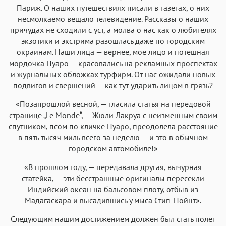
Париж. О наших путешествиях писали в газетах, о них
несмолкаемо вещало телевидение. Рассказы о наших
причудах не сходили с уст, а молва о нас как о любителях
экзотики и экстрима разошлась даже по городским
окраинам. Наши лица — вернее, мое лицо и потешная
мордочка Пуаро — красовались на рекламных проспектах
и журнальных обложках турфирм. От нас ожидали новых
подвигов и свершений — как тут ударить лицом в грязь?
«Позапрошлой весной, — гласила статья на передовой
странице „Le Monde“, — Жюли Лакруа с неизменным своим
спутником, псом по кличке Пуаро, преодолела расстояние
в пять тысяч миль всего за неделю — и это в обычном
городском автомобиле!»
«В прошлом году, — передавала другая, вычурная
статейка, — эти бесстрашные оригиналы пересекли
Индийский океан на бальсовом плоту, отбыв из
Мадагаскара и высадившись у мыса Стип-Пойнт».
Следующим нашим достижением должен был стать полет