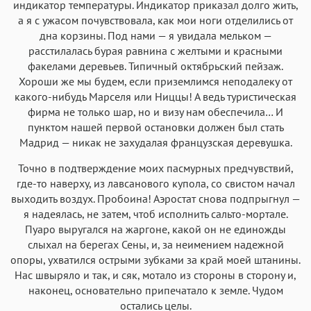
индикатор температуры. Индикатор приказал долго жить,
а я с ужасом почувствовала, как мои ноги отделились от
дна корзины. Под нами — я увидала мельком —
расстилалась бурая равнина с желтыми и красными
факелами деревьев. Типичный октябрьский пейзаж.
Хороши же мы будем, если приземлимся неподалеку от
какого-нибудь Марселя или Ниццы! А ведь туристическая
фирма не только шар, но и визу нам обеспечила… И
пунктом нашей первой остановки должен был стать
Мадрид — никак не захудалая французская деревушка.
Точно в подтверждение моих пасмурных предчувствий,
где-то наверху, из лавсанового купола, со свистом начал
выходить воздух. Пробоина! Аэростат снова подпрыгнул —
я надеялась, не затем, чтоб исполнить сальто-мортале.
Пуаро выругался на жаргоне, какой он не единожды
слыхал на берегах Сены, и, за неимением надежной
опоры, ухватился острыми зубками за край моей штанины.
Нас швыряло и так, и сяк, мотало из стороны в сторону и,
наконец, основательно припечатало к земле. Чудом
остались целы.