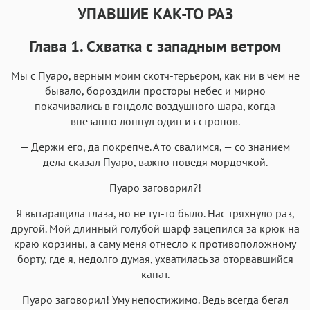
Roboto
Fira Sans
Garamond
Times
УПАВШИЕ КАК-ТО РАЗ
Аа
Аа
Аа
Аа
Глава 1. Схватка с западным ветром
Iowan
SF Serif
New York
San Francisco
Аа
Аа
Аа
Аа
Мы с Пуаро, верным моим скотч-терьером, как ни в чем не
бывало, бороздили просторы небес и мирно
Helvetica Neue
Georgia
Arial
Times New Roman
покачивались в гондоле воздушного шара, когда
Аа
Аа
Аа
Аа
внезапно лопнул один из стропов.
Menlo
SF Mono
Courier
Courier New
— Держи его, да покрепче. А то свалимся, — со знанием
дела сказал Пуаро, важно поведя мордочкой.
Пуаро заговорил?!
Я вытаращила глаза, но не тут-то было. Нас тряхнуло раз,
другой. Мой длинный голубой шарф зацепился за крюк на
краю корзины, а саму меня отнесло к противоположному
борту, где я, недолго думая, ухватилась за оторвавшийся
канат.
Пуаро заговорил! Уму непостижимо. Ведь всегда бегал