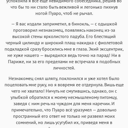
успокоила я всё еще невидимого собеседника, решив во
что бы то ни стало быть вежливой и легонько пихнув
ногой Пуаро, чтоб не рычал.
— Я вас издали заприметил, в бинокль, — с одышкой
проговорил незнакомец, появляясь наконец из-за
высокой стены ярколистого падуба. Его блестящий
черный цилиндр и широкий плащ-накидка с фиолетовой
подкладкой сразу бросились мне в глаза. Экий эксцентрик,
не хуже нашего — вырядился ведь точно на парад! Ни в
Париже, ни за его пределами не встречала я подобных
личностей.
Незнакомец снял шляпу, поклонился и уже хотел было
поцеловать мне руку, но я вовремя ее отдернула. Вишь еще
чего не хватало! Ничуть не смутившись, однако, он с
улыбкой обратился к моему несмышленому питомцу,
заведя с ним речь на чуждом для меня наречии. И
примечательно, что Пуаро всё уразумел — довольно
пространный его ответ не только не развеял моих
сомнений, но лишь усугубил их, приведя меня в