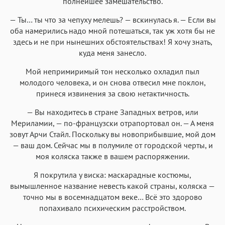
полнейшее замешательство.
— Ты… ты что за чепуху мелешь? — вскинулась я. — Если вы
оба намерились надо мной потешаться, так уж хотя бы не
здесь и не при нынешних обстоятельствах! Я хочу знать,
куда меня занесло.
Мой непримиримый тон несколько охладил пыл
молодого человека, и он снова отвесил мне поклон,
принеся извинения за свою нетактичность.
— Вы находитесь в стране Западных ветров, или
Мериламии, — по-французски отрапортовал он. — А меня
зовут Арчи Стайл. Поскольку вы новоприбывшие, мой дом
— ваш дом. Сейчас мы в полумиле от городской черты, и
моя коляска также в вашем распоряжении.
Я покрутила у виска: маскарадные костюмы,
вымышленное название невесть какой страны, коляска —
точно мы в восемнадцатом веке… Всё это здорово
попахивало психическим расстройством.