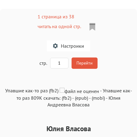
1 страница из 38
читать на одной стр.
Настроики
A
стр.
Перейти
Текст
Текст
Текст
Текст
Упавшие как-то раз (fb2)
-
Упавшие как-
то раз
809K
скачать:
(fb2)
-
(epub)
-
(mobi)
-
Юлия
Андреевна Власова
Юлия Власова
Аа
Аа
Аа
Аа