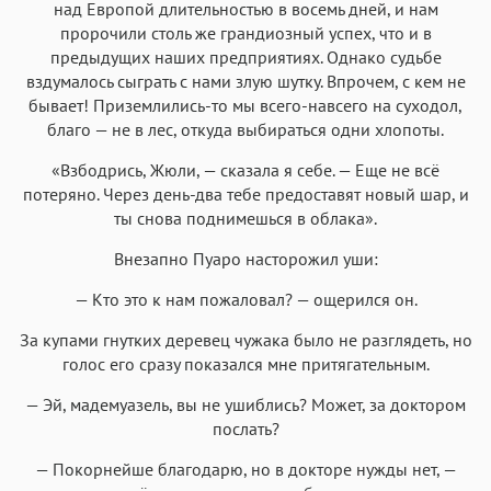
над Европой длительностью в восемь дней, и нам
пророчили столь же грандиозный успех, что и в
предыдущих наших предприятиях. Однако судьбе
вздумалось сыграть с нами злую шутку. Впрочем, с кем не
бывает! Приземлились-то мы всего-навсего на суходол,
благо — не в лес, откуда выбираться одни хлопоты.
«Взбодрись, Жюли, — сказала я себе. — Еще не всё
потеряно. Через день-два тебе предоставят новый шар, и
ты снова поднимешься в облака».
Внезапно Пуаро насторожил уши:
— Кто это к нам пожаловал? — ощерился он.
За купами гнутких деревец чужака было не разглядеть, но
голос его сразу показался мне притягательным.
— Эй, мадемуазель, вы не ушиблись? Может, за доктором
послать?
— Покорнейше благодарю, но в докторе нужды нет, —