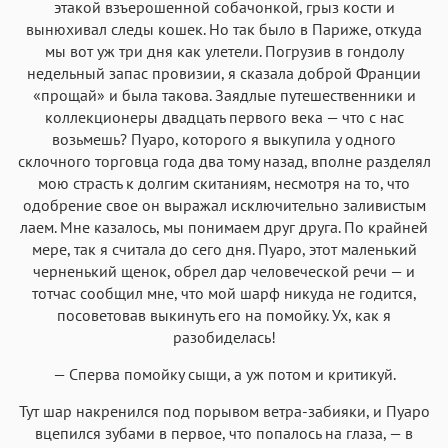
этакой взъерошенной собачонкой, грыз кости и
вынюхивал следы кошек. Но так было в Париже, откуда
мы вот уж три дня как улетели. Погрузив в гондолу
недельный запас провизии, я сказала доброй Франции
«прощай» и была такова. Заядлые путешественники и
коллекционеры двадцать первого века — что с нас
возьмешь? Пуаро, которого я выкупила у одного
склочного торговца года два тому назад, вполне разделял
мою страсть к долгим скитаниям, несмотря на то, что
одобрение свое он выражал исключительно заливистым
лаем. Мне казалось, мы понимаем друг друга. По крайней
мере, так я считала до сего дня. Пуаро, этот маленький
черненький щенок, обрел дар человеческой речи — и
тотчас сообщил мне, что мой шарф никуда не годится,
посоветовав выкинуть его на помойку. Ух, как я
разобиделась!
— Сперва помойку сыщи, а уж потом и критикуй.
Тут шар накренился под порывом ветра-забияки, и Пуаро
вцепился зубами в первое, что попалось на глаза, — в