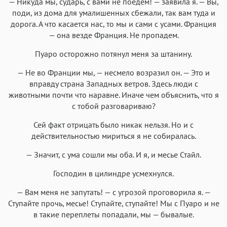
— Никуда мы, сударь, с вами не поедем! — заявила я. — Вы,
поди, из дома для умалишенных сбежали, так вам туда и
дорога. А что касается нас, то мы и сами с усами. Франция
— она везде Франция. Не пропадем.
Пуаро осторожно потянул меня за штанину.
— Не во Франции мы, — несмело возразил он. — Это и
вправду страна Западных ветров. Здесь люди с
животными почти что наравне. Иначе чем объяснить, что я
с тобой разговариваю?
Сей факт отрицать было никак нельзя. Но и с
действительностью мириться я не собиралась.
— Значит, с ума сошли мы оба. И я, и месье Стайл.
Господин в цилиндре усмехнулся.
— Вам меня не запутать! — с угрозой проговорила я. —
Ступайте прочь, месье! Ступайте, ступайте! Мы с Пуаро и не
в такие переплеты попадали, мы — бывалые.