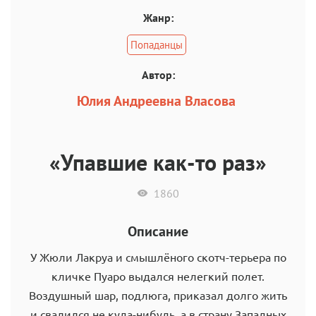
Жанр:
Попаданцы
Автор:
Юлия Андреевна Власова
«Упавшие как-то раз»
1860
Описание
У Жюли Лакруа и смышлёного скотч-терьера по
кличке Пуаро выдался нелегкий полет.
Воздушный шар, подлюга, приказал долго жить
и свалился не куда-нибудь, а в страну Западных