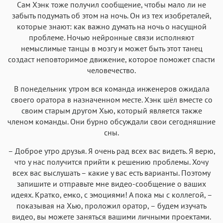
Сам Хэнк тоже получил сообщение, чтобы мало ли не
забыть подумать об этом на ночь. Он из тех изобреталей,
которые знают: как важно думать на ночь о насущной
проблеме. Ночью нейронные связи исполняют
немыслимые танцы в мозгу и может быть этот танец
создаст неповторимое движение, которое поможет спасти
человечество.
В понедельник утром вся команда инженеров ожидала
своего оратора в назначенном месте. Хэнк шёл вместе со
своим старым другом Хью, который является также
членом команды. Они бурно обсуждали свои сегодняшние
сны.
– Доброе утро друзья. Я очень рад всех вас видеть. Я верю,
что у нас получится прийти к решению проблемы. Хочу
всех вас выслушать – какие у вас есть варианты. Поэтому
запишите и отправьте мне видео-сообщение о ваших
идеях. Кратко, емко, с эмоциями! А пока мы с коллегой, –
показывая на Хью, проложил оратор, – будем изучать
видео, вы можете заняться вашими личными проектами.