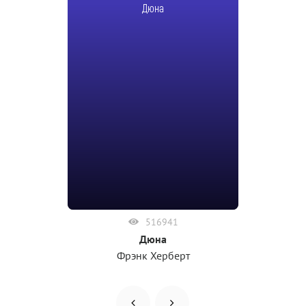
Дюна
516941
Дюна
Фрэнк Херберт