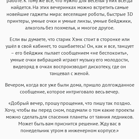
работе. К тому же всё, что нужно для веселья у них всегда
найдется. На этих вечеринках можно встретить самые
новейшие гаджеты мира: веселящие роботы, быстрые 3D
принтеры, умные очки и умные линзы, умные бейджики,
алкоголь без похмелья, и многое другое.
Если вы думаете, что старик Хэнк стоит в сторонке или
ушёл в свой кабинет, то ошибаетесь! Он, как и все, танцует
– его бейджик пылает сообщением «не беспокоить»,
умные очки вибрацией играют музыку его молодости,
видеоряд в очках воспроизводит дискотеку, где он
танцевал с женой.
Вечером, когда все уже были дома, пришло долгожданное
сообщение, которое интриговало весь вечер.
«Добрый вечер, прошу прощения, что пишу так поздно.
Хочу, чтобы вы перед сном, подумали о том какие проекты
можно сделать для спасения планеты от таяния ледников.
Может быть вам приснится решение. Жду вас в
понедельник утром в инженерном корпусе.»