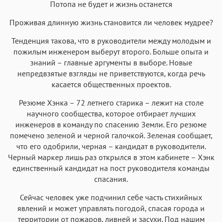
Потопа не будет и жизнь останется
Аа
Аа
Аа
Аа
Проживая длинную жизнь становится ли человек мудрее?
Roboto
Fira Sans
Garamond
Times
Тенденция такова, что в руководители между молодым и
Аа
Аа
Аа
Аа
пожилым инженером выберут второго. Больше опыта и
Iowan
SF Serif
New York
San Francisco
знаний – главные аргументы в выборе. Новые
непредвзятые взгляды не приветствуются, когда речь
Аа
Аа
Аа
Аа
касается общественных проектов.
Helvetica Neue
Georgia
Arial
Times New Roman
Резюме Хэнка – 72 летнего старика – лежит на столе
Аа
Аа
Аа
Аа
научного сообщества, которое отбирает лучших
Menlo
SF Mono
Courier
Courier New
инженеров в команду по спасению Земли. Его резюме
помечено зеленой и черной галочкой. Зеленая сообщает,
что его одобрили, черная – кандидат в руководители.
Черный маркер лишь раз открылся в этом кабинете – Хэнк
единственный кандидат на пост руководителя команды
спасания.
Сейчас человек уже подчинил себе часть стихийных
явлений и может управлять погодой, спасая города и
территории от пожаров, ливней и засухи. Под нашим