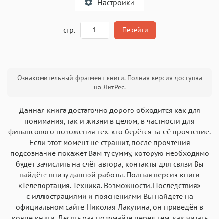
Настроики
A
стр.
Перейти
Текст
Текст
Текст
Текст
Ознакомительный фрагмент книги. Полная версия доступна
на ЛитРес.
Данная книга достаточно дорого обходится как для
понимания, так и жизни в целом, в частности для
финансового положения тех, кто берётся за её прочтение.
Аа
Аа
Аа
Аа
Если этот момент не страшит, после прочтения
Roboto
Fira Sans
Garamond
Times
подсознание покажет Вам ту сумму, которую необходимо
будет зачислить на счёт автора, контакты для связи Вы
Аа
Аа
Аа
Аа
найдёте внизу данной работы. Полная версия книги
Iowan
SF Serif
New York
San Francisco
«Телепортация. Техника. Возможности. Последствия»
с иллюстрациями и пояснениями Вы найдёте на
Аа
Аа
Аа
Аа
официальном сайте Николая Лакутина, он приведён в
Helvetica Neue
Georgia
Arial
Times New Roman
конце книги. Десять раз подумайте перед тем, как читать