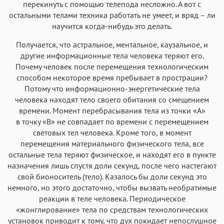
перекинуть с помощью телепода несложно. А вот с
остальными телами техника работать не умеет, и вряд – ли
научится когда-нибудь это делать.
Получается, что астральное, ментальное, каузальное, и
другие информационные тела человека теряют его.
Почему человек после перемещения технологическим
способом некоторое время пребывает в прострации?
Потому что информационно-энергетические тела
человека находят тело своего обитания со смещением
времени. Момент перебрасывания тела из точки «А»
в точку «В» не совпадает по времени с перемещением
световых тел человека. Кроме того, в момент
перемещения материального физического тела, все
остальные тела теряют физическое, и находят его в пункте
назначения лишь спустя доли секунд, после чего настегают
свой бионоситель (тело). Казалось бы доли секунд это
немного, но этого достаточно, чтобы вызвать необратимые
реакции в теле человека. Периодическое
«жонглирование» тела по средствам технологических
установок приводит к тому, что дух покидает непослушное