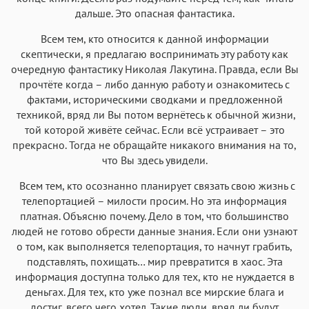
дальше. Это опасная фантастика.
Аа
Аа
Аа
Аа
Menlo
SF Mono
Courier
Всем тем, кто относится к данной информации
Courier New
скептически, я предлагаю воспринимать эту работу как
очередную фантастику Николая Лакутина. Правда, если Вы
прочтёте когда – либо данную работу и ознакомитесь с
фактами, историческими сводками и предложенной
техникой, вряд ли Вы потом вернётесь к обычной жизни,
той которой живёте сейчас. Если всё устраивает – это
прекрасно. Тогда не обращайте никакого внимания на то,
что Вы здесь увидели.
Всем тем, кто осознанно планирует связать свою жизнь с
телепортацией – милости просим. Но эта информация
платная. Объясню почему. Дело в том, что большинство
людей не готово обрести данные знания. Если они узнают
о том, как выполняется телепортация, то начнут грабить,
подставлять, похищать… мир превратится в хаос. Эта
информация доступна только для тех, кто не нуждается в
деньгах. Для тех, кто уже познал все мирские блага и
достиг, всего чего хотел. Такие люди, вряд ли будут