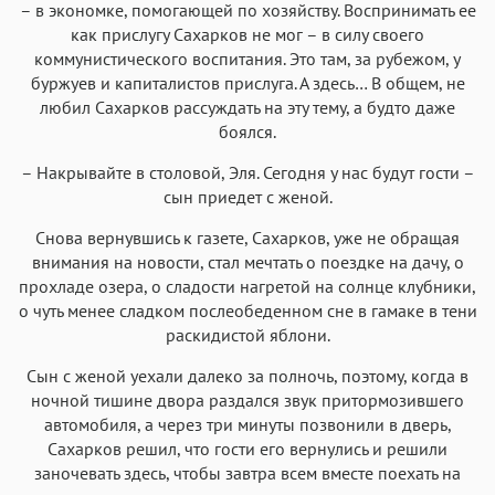
– в экономке, помогающей по хозяйству. Воспринимать ее
как прислугу Сахарков не мог – в силу своего
коммунистического воспитания. Это там, за рубежом, у
буржуев и капиталистов прислуга. А здесь… В общем, не
любил Сахарков рассуждать на эту тему, а будто даже
боялся.
– Накрывайте в столовой, Эля. Сегодня у нас будут гости –
сын приедет с женой.
Снова вернувшись к газете, Сахарков, уже не обращая
внимания на новости, стал мечтать о поездке на дачу, о
прохладе озера, о сладости нагретой на солнце клубники,
о чуть менее сладком послеобеденном сне в гамаке в тени
раскидистой яблони.
Сын с женой уехали далеко за полночь, поэтому, когда в
ночной тишине двора раздался звук притормозившего
автомобиля, а через три минуты позвонили в дверь,
Сахарков решил, что гости его вернулись и решили
заночевать здесь, чтобы завтра всем вместе поехать на