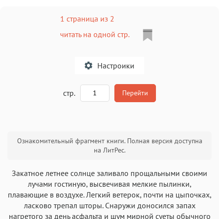
1 страница из 2
читать на одной стр.
Настроики
A
стр.
Перейти
Текст
Текст
Текст
Текст
Ознакомительный фрагмент книги. Полная версия доступна
на ЛитРес.
Закатное летнее солнце заливало прощальными своими
лучами гостиную, высвечивая мелкие пылинки,
плавающие в воздухе. Легкий ветерок, почти на цыпочках,
Аа
Аа
Аа
Аа
ласково трепал шторы. Снаружи доносился запах
Roboto
Fira Sans
Garamond
Times
нагретого за день асфальта и шум мирной суеты обычного