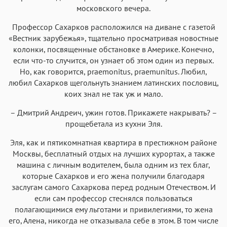
московского вечера.
Аа
Аа
Аа
Аа
Профессор Сахарков расположился на диване с газетой
Iowan
SF Serif
New York
San Francisco
«Вестник зарубежья», тщательно просматривая новостные
Аа
Аа
Аа
Аа
колонки, посвященные обстановке в Америке. Конечно,
если что-то случится, он узнает об этом один из первых.
Helvetica Neue
Georgia
Arial
Times New Roman
Но, как говорится, praemonitus, praemunitus. Любил,
Аа
Аа
Аа
Аа
любил Сахарков щегольнуть знанием латинских пословиц,
Menlo
SF Mono
Courier
коих знал не так уж и мало.
Courier New
– Дмитрий Андреич, ужин готов. Прикажете накрывать? –
прощебетала из кухни Эля.
Эля, как и пятикомнатная квартира в престижном районе
Москвы, бесплатный отдых на лучших курортах, а также
машина с личным водителем, была одним из тех благ,
которые Сахарков и его жена получили благодаря
заслугам самого Сахаркова перед родным Отечеством. И
если сам профессор стеснялся пользоваться
полагающимися ему льготами и привилегиями, то жена
его, Алена, никогда не отказывала себе в этом. В том числе