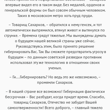
впервые видел его в таком виде. Без медалей, орденов и
генеральской формы он был совсем обычным человеком.
Таких в московском метро хоть пруд пруди.
– Товарищ Сахарков, – обратился к нему генсек, и тот
автоматически выпрямился, втянул живот и вытянулся по
струнке. – Времена грядут тяжелые. Мы вынуждены думать
о будущем нашей великой страны уже сейчас.
Руководствуясь этим, было принято решение
гибернировать Вас. Так Вы сможете предотвратить угрозу в
будущем – по данным советской разведки противник
использовал эту же технологию в отношении своих
ученых.
– Ги….Гибернировать? Но ведь это же невозможно, –
промямли Сахарков.
– В нашей стране все возможно! Гибернация фактически
бессрочная – Вас разбудят, когда придет время. Спасибо,
товарищ Сахарков, Отечество не забудет Вашей
самоотверженности! Всего доброго, – главный тяжело