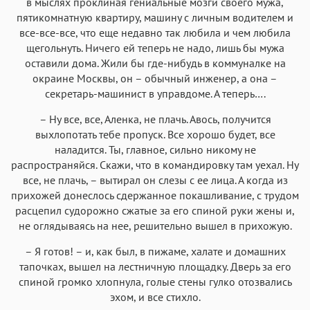
в мыслях проклиная гениальные мозги своего мужа,
пятикомнатную квартиру, машину с личным водителем и
все-все-все, что еще недавно так любила и чем любила
щегольнуть. Ничего ей теперь не надо, лишь бы мужа
оставили дома. Жили бы где-нибудь в коммуналке на
окраине Москвы, он – обычный инженер, а она –
секретарь-машинист в управдоме. А теперь….
– Ну все, все, Аленка, не плачь. Авось, получится
выхлопотать тебе пропуск. Все хорошо будет, все
наладится. Ты, главное, сильно никому не
распространяйся. Скажи, что в командировку там уехал. Ну
все, не плачь, – вытирал он слезы с ее лица. А когда из
прихожей донеслось сдержанное покашливание, с трудом
расцепил судорожно сжатые за его спиной руки жены и,
не оглядываясь на нее, решительно вышел в прихожую.
– Я готов! – и, как был, в пижаме, халате и домашних
тапочках, вышел на лестничную площадку. Дверь за его
спиной громко хлопнула, голые стены гулко отозвались
эхом, и все стихло.