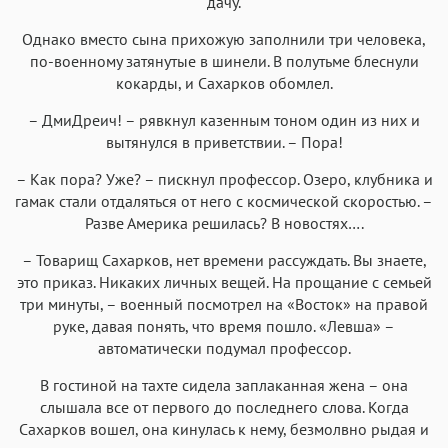
дачу.
Однако вместо сына прихожую заполнили три человека,
по-военному затянутые в шинели. В полутьме блеснули
кокарды, и Сахарков обомлел.
– ДмиДреич! – рявкнул казенным тоном один из них и
вытянулся в приветствии. – Пора!
– Как пора? Уже? – пискнул профессор. Озеро, клубника и
гамак стали отдаляться от него с космической скоростью. –
Разве Америка решилась? В новостях….
– Товарищ Сахарков, нет времени рассуждать. Вы знаете,
это приказ. Никаких личных вещей. На прощание с семьей
три минуты, – военный посмотрел на «Восток» на правой
руке, давая понять, что время пошло. «Левша» –
автоматически подумал профессор.
В гостиной на тахте сидела заплаканная жена – она
слышала все от первого до последнего слова. Когда
Сахарков вошел, она кинулась к нему, безмолвно рыдая и