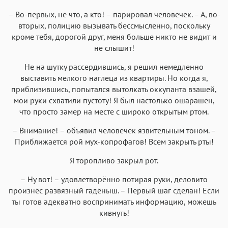
– Во-первых, не что, а кто! – парировал человечек. – А, во-
вторых, полицию вызывать бессмысленно, поскольку
кроме тебя, дорогой друг, меня больше никто не видит и
не слышит!
Не на шутку рассердившись, я решил немедленно
выставить мелкого наглеца из квартиры. Но когда я,
приблизившись, попытался вытолкать оккупанта взашей,
мои руки схватили пустоту! Я был настолько ошарашен,
что просто замер на месте с широко открытым ртом.
– Внимание! – объявил человечек язвительным тоном. –
Приближается рой мух-копрофагов! Всем закрыть рты!
Я торопливо закрыл рот.
– Ну вот! – удовлетворённо потирая руки, деловито
произнёс развязный гадёныш. – Первый шаг сделан! Если
ты готов адекватно воспринимать информацию, можешь
кивнуть!