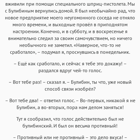
вживили при помощи специального шприц-пистолета. Мы
с Булибиным вернулись домой. Я был необычайно рад, что
новое предприятие моего неугомонного соседа не отняло
много времени, и выходные провёл в приподнятом
настроении. Конечно, и в субботу, и в воскресенье я
внимательно следил за своим самочувствием, но ничего
необычного не заметил. «Наверное, что-то не
сработало», – подумал я, проснувшись в понедельник.
– Ещё как сработало, и сейчас я тебе это докажу! –
раздался вдруг чей-то голос.
– Вот тебе раз! – сказал я. – Булибин, ты что, уже новый
способ связи изобрёл?
– Вот тебе два! – ответил голос. – Во-первых, никакой я не
Булибин, а во-вторых, пора нам делом заняться!
Тут я сообразил, что голос действительно был не
булибинский. И был он весьма противный!
– Противный или не противный – это дело вкуса! –