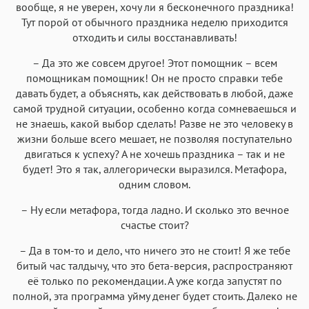
вообще, я не уверен, хочу ли я бесконечного праздника!
Тут порой от обычного праздника неделю приходится
отходить и силы восстанавливать!
– Да это же совсем другое! Этот помощник – всем
помощникам помощник! Он не просто справки тебе
давать будет, а объяснять, как действовать в любой, даже
самой трудной ситуации, особенно когда сомневаешься и
не знаешь, какой выбор сделать! Разве не это человеку в
жизни больше всего мешает, не позволяя поступательно
двигаться к успеху? А не хочешь праздника – так и не
будет! Это я так, аллегорически выразился. Метафора,
одним словом.
– Ну если метафора, тогда ладно. И сколько это вечное
счастье стоит?
– Да в том-то и дело, что ничего это не стоит! Я же тебе
битый час талдычу, что это бета-версия, распространяют
её только по рекомендации. А уже когда запустят по
полной, эта программа уйму денег будет стоить. Далеко не