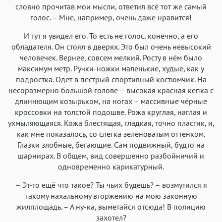
словно прочитав мои мысли, ответил всё тот же самый
голос. – Мне, например, очень даже нравится!
И тут я увидел его. То есть не голос, конечно, а его
обладателя. Он стоял в дверях. Это был очень невысокий
человечек. Вернее, совсем мелкий. Росту в нём было
максимум метр. Ручки-ножки маленькие, худые, как у
подростка. Одет в пёстрый спортивный костюмчик. На
несоразмерно большой голове – высокая красная кепка c
длиннющим козырьком, на ногах – массивные чёрные
кроссовки на толстой подошве. Рожа круглая, наглая и
ухмыляющаяся. Кожа блестящая, гладкая, точно пластик, и,
как мне показалось, со слегка зеленоватым оттенком.
Глазки злобные, бегающие. Сам подвижный, будто на
шарнирах. В общем, вид совершенно разбойничий и
одновременно карикатурный.
– Эт-то ещё что такое? Ты чьих будешь? – возмутился я
такому нахальному вторжению на мою законную
жилплощадь. – А ну-ка, выметайся отсюда! В полицию
захотел?