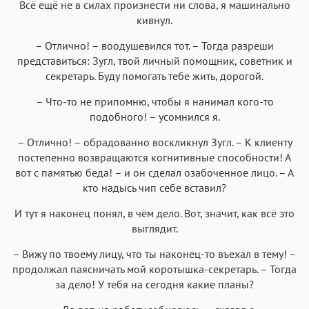
Всё ещё не в силах произнести ни слова, я машинально
кивнул.
– Отлично! – воодушевился тот. – Тогда разреши
представиться: Зугл, твой личный помощник, советник и
секретарь. Буду помогать тебе жить, дорогой.
– Что-то не припомню, чтобы я нанимал кого-то
подобного! – усомнился я.
– Отлично! – обрадованно воскликнул Зугл. – К клиенту
постепенно возвращаются когнитивные способности! А
вот с памятью беда! – и он сделал озабоченное лицо. – А
кто надысь чип себе вставил?
И тут я наконец понял, в чём дело. Вот, значит, как всё это
выглядит.
– Вижу по твоему лицу, что ты наконец-то въехал в тему! –
продолжал паясничать мой коротышка-секретарь. – Тогда
за дело! У тебя на сегодня какие планы?