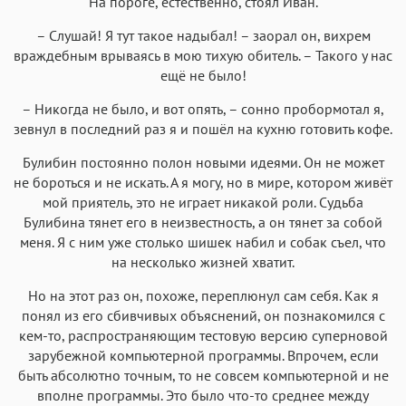
На пороге, естественно, стоял Иван.
– Слушай! Я тут такое надыбал! – заорал он, вихрем
враждебным врываясь в мою тихую обитель. – Такого у нас
ещё не было!
– Никогда не было, и вот опять, – сонно пробормотал я,
зевнул в последний раз я и пошёл на кухню готовить кофе.
Булибин постоянно полон новыми идеями. Он не может
не бороться и не искать. А я могу, но в мире, котором живёт
мой приятель, это не играет никакой роли. Судьба
Булибина тянет его в неизвестность, а он тянет за собой
меня. Я с ним уже столько шишек набил и собак съел, что
на несколько жизней хватит.
Но на этот раз он, похоже, переплюнул сам себя. Как я
понял из его сбивчивых объяснений, он познакомился с
кем-то, распространяющим тестовую версию суперновой
зарубежной компьютерной программы. Впрочем, если
быть абсолютно точным, то не совсем компьютерной и не
вполне программы. Это было что-то среднее между