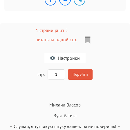
1 страница из 5
читать на одной стр.
Настроики
A
стр.
Перейти
Текст
Текст
Текст
Текст
Михаил Власов
Зугл & Гигл
– Слушай, я тут такую штуку нашёл: ты не поверишь! –