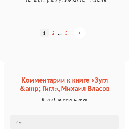
– Да вот, на работу собираюсь, – сказал я.
1
2
...
5
Комментарии к книге «Зугл
&amp; Гигл», Михаил Власов
Всего 0 комментариев