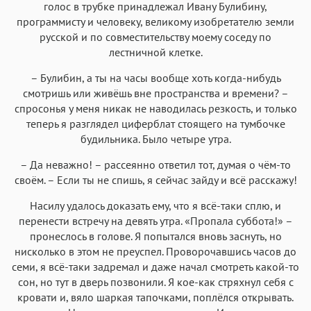
голос в трубке принадлежал Ивану Булибину,
Аа
Аа
Аа
Аа
программисту и человеку, великому изобретателю земли
русской и по совместительству моему соседу по
Roboto
Fira Sans
Garamond
Times
лестничной клетке.
Аа
Аа
Аа
Аа
– Булибин, а ты на часы вообще хоть когда-нибудь
Iowan
SF Serif
New York
San Francisco
смотришь или живёшь вне пространства и времени? –
Аа
Аа
спросонья у меня никак не наводилась резкость, и только
Аа
Аа
теперь я разглядел циферблат стоящего на тумбочке
Helvetica Neue
Georgia
Arial
Times New Roman
будильника. Было четыре утра.
Аа
Аа
Аа
Аа
– Да неважно! – рассеянно ответил тот, думая о чём-то
Menlo
SF Mono
Courier
Courier New
своём. – Если ты не спишь, я сейчас зайду и всё расскажу!
Насилу удалось доказать ему, что я всё-таки сплю, и
перенести встречу на девять утра. «Пропала суббота!» –
пронеслось в голове. Я попытался вновь заснуть, но
нисколько в этом не преуспел. Проворочавшись часов до
семи, я всё-таки задремал и даже начал смотреть какой-то
сон, но тут в дверь позвонили. Я кое-как стряхнул себя с
кровати и, вяло шаркая тапочками, поплёлся открывать.