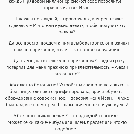
каждый рядовой миллионер сможет себе позволить! –
горячо зачастил Иван.
– Так уж и не каждый, – проворчал я, внутренне уже
сдаваясь. – И что нам нужно делать, чтобы получить эту
халяву?
– Да всё просто: поедем к ним в лабораторию, они вживят
нам по паре чипов, и всё! – заторопился Булибин.
– Да ты что, какие ещё «по паре чипов»? – идея сразу
потеряла для меня прежнюю привлекательность. – А если
это опасно?
– Абсолютно безопасно! Устройства свои они вставляют в
больнице: клиника сертифицирована, врачи обучены,
оборудование современное, – заверил меня Иван. – я уже
был там, всё посмотрел. Ты даже ничего не почувствуешь!
– А без этого никак нельзя? – с надеждой спросил я. –
Может, очки какие-нибудь или шлем, браслет или что-то
подобное…