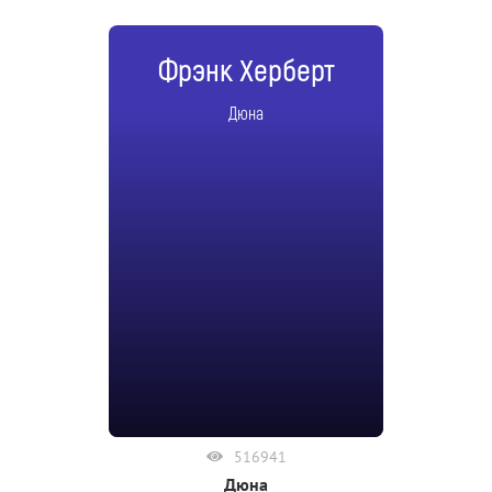
Фрэнк Херберт
Дюна
516941
Дюна