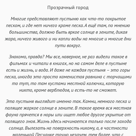
Прозрачный город
Аа
Аа
Аа
Аа
Многие представляют пустыню как что-то покрытое
Roboto
Fira Sans
Garamond
Times
песком, и где нет ничего кроме песка. А ещё там, по мнению
Аа
Аа
Аа
большинства, должно быть яркое солнце в зените, дикая
Аа
жара, ничего живого и ни капли воды на многие и многие дни
Iowan
SF Serif
New York
San Francisco
пути вокруг.
Аа
Аа
Аа
Аа
Знакомо, правда? Мы все, наверное, не раз видели такое в
Helvetica Neue
Georgia
Arial
Times New Roman
фильмах и читали в книгах, но на самом деле в пустыне
есть и жизнь, и вода. И даже не каждая пустыня – это горы
Аа
Аа
Аа
Аа
песка, иногда это просто каменистая равнина с торчащими
Menlo
SF Mono
Courier
Courier New
то тут, то там кустами местной колючки, которую
никто, кроме верблюдов, и есть-то не сможет.
Эта пустыня выглядит именно так. Камни, немного песка и
палящее жаркое солнце в зените. В такое время вся местная
фауна прячется в норы или ищет любое другое укрытие от
палящего зноя. Жизнь здесь начинается только после захода
солнца. Вылезать на поверхность никому, а, в частности
маленькой Песчанке точно незачем, тем более, что с