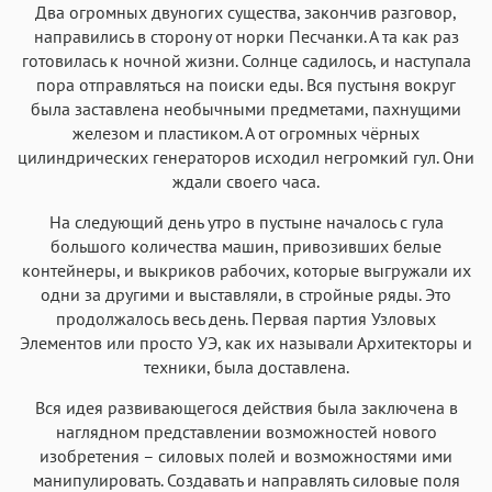
Два огромных двуногих существа, закончив разговор,
направились в сторону от норки Песчанки. А та как раз
готовилась к ночной жизни. Солнце садилось, и наступала
пора отправляться на поиски еды. Вся пустыня вокруг
была заставлена необычными предметами, пахнущими
железом и пластиком. А от огромных чёрных
цилиндрических генераторов исходил негромкий гул. Они
ждали своего часа.
На следующий день утро в пустыне началось с гула
большого количества машин, привозивших белые
контейнеры, и выкриков рабочих, которые выгружали их
одни за другими и выставляли, в стройные ряды. Это
продолжалось весь день. Первая партия Узловых
Элементов или просто УЭ, как их называли Архитекторы и
техники, была доставлена.
Вся идея развивающегося действия была заключена в
наглядном представлении возможностей нового
изобретения – силовых полей и возможностями ими
манипулировать. Создавать и направлять силовые поля