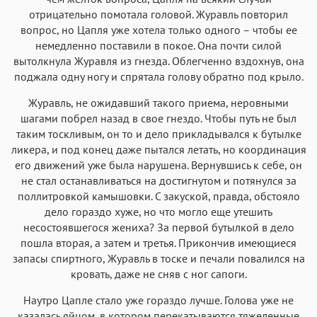
отрицательно помотала головой. Журавль повторил
вопрос, но Цапля уже хотела только одного – чтобы ее
немедленно поставили в покое. Она почти силой
вытолкнула Журавля из гнезда. Облегченно вздохнув, она
поджала одну ногу и спрятала голову обратно под крыло.
Журавль, не ожидавший такого приема, неровными
шагами побрел назад в свое гнездо. Чтобы путь не был
таким тоскливым, он то и дело прикладывался к бутылке
ликера, и под конец даже пытался летать, но координация
его движений уже была нарушена. Вернувшись к себе, он
не стал останавливаться на достигнутом и потянулся за
поллитровкой камышовки. С закуской, правда, обстояло
дело гораздо хуже, но что могло еще утешить
несостоявшегося жениха? За первой бутылкой в дело
пошла вторая, а затем и третья. Прикончив имеющиеся
запасы спиртного, Журавль в тоске и печали повалился на
кровать, даже не сняв с ног сапоги.
Наутро Цапле стало уже гораздо лучше. Голова уже не
казалась яйцом, в котором перекатываются тяжеленные