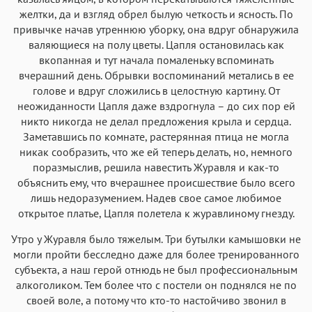
желтки, да и взгляд обрел былую четкость и ясность. По
привычке начав утреннюю уборку, она вдруг обнаружила
валяющиеся на полу цветы. Цапля остановилась как
вкопанная и тут начала помаленьку вспоминать
вчерашний день. Обрывки воспоминаний метались в ее
голове и вдруг сложились в целостную картину. От
неожиданности Цапля даже вздрогнула – до сих пор ей
никто никогда не делал предложения крыла и сердца.
Заметавшись по комнате, растерянная птица не могла
никак сообразить, что же ей теперь делать, но, немного
поразмыслив, решила навестить Журавля и как-то
объяснить ему, что вчерашнее происшествие было всего
лишь недоразумением. Надев свое самое любимое
открытое платье, Цапля полетела к журавлиному гнезду.
Утро у Журавля было тяжелым. Три бутылки камышовки не
могли пройти бесследно даже для более тренированного
субъекта, а наш герой отнюдь не был профессиональным
алкоголиком. Тем более что с постели он поднялся не по
своей воле, а потому что кто-то настойчиво звонил в