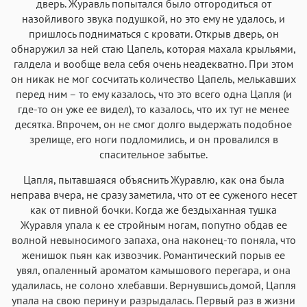
дверь. Журавль попытался было отгородиться от
назойливого звука подушкой, но это ему не удалось, и
пришлось подниматься с кровати. Открыв дверь, он
обнаружил за ней стаю Цапель, которая махала крыльями,
галдела и вообще вела себя очень неадекватно. При этом
он никак не мог сосчитать количество Цапель, мелькавших
перед ним – то ему казалось, что это всего одна Цапля (и
где-то он уже ее видел), то казалось, что их тут не менее
десятка. Впрочем, он не смог долго выдержать подобное
зрелище, его ноги подломились, и он провалился в
спасительное забытье.
Цапля, пытавшаяся объяснить Журавлю, как она была
неправа вчера, не сразу заметила, что от ее суженого несет
как от пивной бочки. Когда же бездыханная тушка
Журавля упала к ее стройным ногам, попутно обдав ее
волной невыносимого запаха, она наконец-то поняла, что
женишок пьян как извозчик. Романтический порыв ее
увял, опаленный ароматом камышового перегара, и она
удалилась, не солоно хлебавши. Вернувшись домой, Цапля
упала на свою перину и разрыдалась. Первый раз в жизни