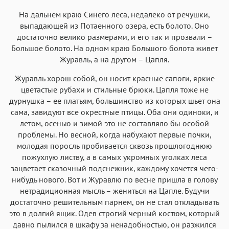
На дальнем краю Синего леса, недалеко от речушки,
Аа
Аа
Аа
Аа
выпадающей из Потаенного озера, есть болото. Оно
достаточно велико размерами, и его так и прозвали –
Roboto
Fira Sans
Garamond
Times
Большое болото. На одном краю Большого болота живет
Аа
Аа
Аа
Аа
Журавль, а на другом – Цапля.
Iowan
SF Serif
New York
San Francisco
Журавль хорош собой, он носит красные сапоги, яркие
Аа
Аа
цветастые рубахи и стильные брюки. Цапля тоже не
Аа
Аа
дурнушка – ее платьям, большинство из которых шьет она
Helvetica Neue
Georgia
Arial
Times New Roman
сама, завидуют все окрестные птицы. Оба они одиноки, и
Аа
Аа
Аа
Аа
летом, осенью и зимой это не составляло бы особой
проблемы. Но весной, когда набухают первые почки,
Menlo
SF Mono
Courier
Courier New
молодая поросль пробивается сквозь прошлогоднюю
пожухлую листву, а в самых укромных уголках леса
зацветает сказочный подснежник, каждому хочется чего-
нибудь нового. Вот и Журавлю по весне пришла в голову
нетрадиционная мысль – жениться на Цапле. Будучи
достаточно решительным парнем, он не стал откладывать
это в долгий ящик. Одев строгий черный костюм, который
давно пылился в шкафу за ненадобностью, он разжился