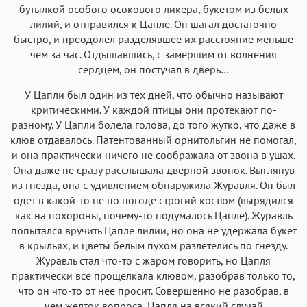
бутылкой особого осокового ликера, букетом из белых
лилий, и отправился к Цапле. Он шагал достаточно
быстро, и преодолел разделявшее их расстояние меньше
чем за час. Отдышавшись, с замершим от волнения
сердцем, он постучал в дверь…
У Цапли был один из тех дней, что обычно называют
критическими. У каждой птицы они протекают по-
разному. У Цапли болела голова, до того жутко, что даже в
клюв отдавалось. Патентованный орнитольгин не помогал,
и она практически ничего не соображала от звона в ушах.
Она даже не сразу расслышала дверной звонок. Выглянув
из гнезда, она с удивлением обнаружила Журавля. Он был
одет в какой-то не по погоде строгий костюм (вырядился
как на похороны, почему-то подумалось Цапле). Журавль
попытался вручить Цапле лилии, но она не удержала букет
в крыльях, и цветы белым пухом разлетелись по гнезду.
Журавль стал что-то с жаром говорить, но Цапля
практически все прощелкала клювом, разобрав только то,
что он что-то от нее просит. Совершенно не разобрав, в
чем желток вопроса, Цапля на всякий случай