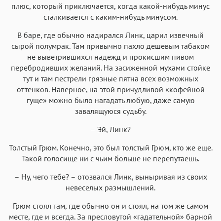
Menlo
SF Mono
плюс, который приключается, когда какой-нибудь минус
Courier
Courier New
сталкивается с каким-нибудь минусом.
В баре, где обычно надирался Линк, царил извечный
сырой полумрак. Там привычно пахло дешевым табаком
не выветрившихся надежд и прокисшим пивом
перебродивших желаний. На засиженной мухами стойке
тут и там пестрели грязные пятна всех возможных
оттенков. Наверное, на этой причудливой «кофейной
гуще» можно было нагадать любую, даже самую
завалящуюся судьбу.
– Эй, Линк?
Толстый Грюм. Конечно, это был толстый Грюм, кто же еще.
Такой голосище ни с чьим больше не перепутаешь.
– Ну, чего тебе? – отозвался Линк, выныривая из своих
невеселых размышлений.
Грюм стоял там, где обычно он и стоял, на том же самом
месте, где и всегда. За пресловутой «гадательной» барной