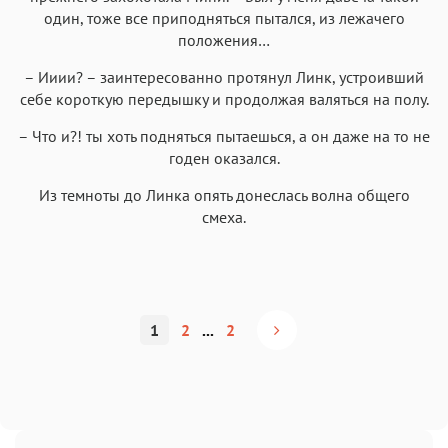
один, тоже все приподняться пытался, из лежачего
положения…
– Ииии? – заинтересованно протянул Линк, устроивший
себе короткую передышку и продолжая валяться на полу.
– Что и?! ты хоть подняться пытаешься, а он даже на то не
годен оказался.
Из темноты до Линка опять донеслась волна общего
смеха.
1
2
...
2