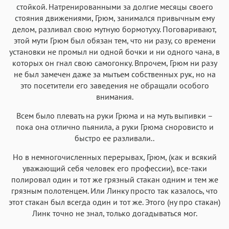
стойкой. Натренированными за долгие месяцы своего
стояния движениями, Грюм, занимался привычным ему
делом, разливал свою мутную бормотуху. Поговаривают,
этой мути Грюм был обязан тем, что ни разу, со времени
установки не промыл ни одной бочки и ни одного чана, в
которых он гнал свою самогонку. Впрочем, Грюм ни разу
не был замечен даже за мытьем собственных рук, но на
это посетители его заведения не обращали особого
внимания.
Всем было плевать на руки Грюма и на муть выпивки –
пока она отлично пьянила, а руки Грюма сноровисто и
быстро ее разливали..
Но в немногочисленных перерывах, Грюм, (как и всякий
уважающий себя человек его профессии), все-таки
полировал один и тот же грязный стакан одним и тем же
грязным полотенцем. Или Линку просто так казалось, что
этот стакан был всегда один и тот же. Этого (ну про стакан)
Линк точно не знал, только догадываться мог.