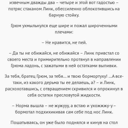
извечным дважды два – четыре и этой вот гадостью –
потряс стаканом Линк, обессиленно облокотившись на
барную стойку.
Грюм ухмыльнулся еще шире и пожал широченными
плечами:
– Не нравится, не пей.
– Да ты не обижайся, не обижайся – Линк привстал со
своего места и примирительно протянул в направлении
Грюма ладонь, с зажатыми в ней остатками выпивки.
За тебя, братец Грюм, за тебя… и твою бормортуху! …А все-
таки, из какого дерьма ты ее делаешь, а? – и Линк,
расхохотавшись, с отвращением скривился и опрокинул в
себя остатки пресловутой жидкости.
– Норма вышла – не жужууу, а встаю и ухожжжу-у –
бормотал подхихикивая сам себе под нос Линк.
Пошатываясь, он уже было поднялся и кинув на стол