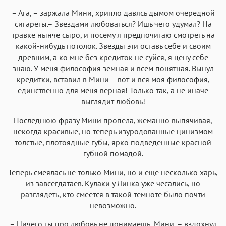
– Ага, – заржала Мини, хрипло давясь дымом очередной
сигареты.– Звездами любоваться? Ишь чего удумал? На
травке нынче сыро, и посему я предпочитаю смотреть на
какой-нибудь потолок. Звезды эти оставь себе и своим
древним, а ко мне без кредиток не суйся, я цену себе
знаю. У меня философия земная и всем понятная. Вынул
кредитки, вставил в Мини – вот и вся моя философия,
единственно для меня верная! Только так, а не иначе
выглядит любовь!
Последнюю фразу Мини пропела, жеманно выпячивая,
некогда красивые, но теперь изуродованные цинизмом
толстые, плотоядные губы, ярко подведенные красной
губной помадой.
Теперь смеялась не только Мини, но и еще несколько харь,
из завсегдатаев. Кулаки у Линка уже чесались, но
разглядеть, кто смеется в такой темноте было почти
невозможно.
– Ничего ты про любовь не понимаешь, Мини, – вздохнул