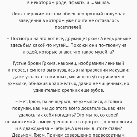
в некотором роде, пфьють, и …вышла.
Линк широким жестом обвел неопрятный полумрак
заведения в котором уже почти не оставалось
посетителей.
– Посмотри на это вот все, дружище Грюм? А ведь раньше
здесь был какой-то музей… Похожи они по-твоему на
людей, которые знают, что такое музей, а?
Густые брови Грюма, наконец, изобразили ленивый
интерес, немного вытянувшись в направлении макушки;
даже уголок его жирных, мясистых губ скривился в
ухмылке, обнажив края желтых, давно не чищенных, но
удивительно крепких еще зубов.
– Нет, Грюм, ты не щерься, не ухмыляйся, а только
подумай, как мы до этого всего докатились, как нам
удалось так себя изгадить? Это мы то, со своей
невыносимой самоуверенностью в прогресс, в технологии
и в дважды-два – четыре. А кем мы в итоге стали?
Дерьмом, Грюм. Причем совершенно первосортным.