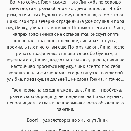
Вот что сейчас Грюм скажет – это Линку было хорошо
известно, сам Грюма об этом когда-то попросил. Чтобы
Грюм, значит, как будильник ему напоминал, о том, что он,
Линк, свои три вечерних графинчика уже осушил и пора
ему, Линку, убираться восвояси. Потому что если он, Линк,
на трех графинчиках не остановится, рискует опять
попасть в штрафное отделение, лишиться отпуска,
премиальных и чего там еще. Потому как он, Линк, после
третьего графинчика становится особо буйным, и
неуемная его, Линка, подсознательная сущность, начинает
настойчиво проситься наружу. Линк все это про себя
хорошо знал и физиономия его растянулась в угрюмой
улыбке, предвкушая дальнейшие слова Грюма. И точно…
– Твоя норма на сегодня уже вышла, Линк, – пробурчал
Грюм в свою бородищу, не поднимая на Линка мутных,
непроницаемых глаз и не прерывая своего обыденного
занятия.
– Воот! – удовлетворенно хмыкнул Линк.
– А знаешь, старина Грюм, жизнь в совершенно