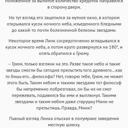
положенное за выпитое количество кредиток направился
в сторону двери.
Но тут взгляд его зацепился за мутное окно, в котором
открывался кусок ночного неба, изъеденного бледными
до какой-то почти болезненной белизны звездами.
Некоторое время Линк сосредоточенно вглядывался в
кусок ночного неба, а потом круто развернулся на 180*, и
опять обратился к Грюму.
– Грюм, только взгляни на это. Разве такое небо и такие
звезды смогли бы сегодня прельстить того древнего…как
то бишь его…философа? Нет, говорю тебе, Грюм, не может
этого быть. Таким небом и такими звездами тот философ
бы непременно побрезговал, он бы их не смог
пережевать, подавился бы ими и выплюнул. Такими
звездами и таким небом даже старушку Мини не
прельстишь. Правда, Мини?
Пьяный взгляд Линка отыскал в полумраке заведения
местную шлюху.