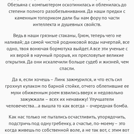
Обезьяна с компьютером оскотинилась и обленилась до
степени полного разобезъянивания. Да наши предки с
каменным топориком дали бы нам фору по части
интеллекта и душевных свойств.
Ведь в наши грязные стаканы, Грюм, теперь чего не
наливай; да самой чистой родниковой воды начерпай, все
одно, твоя вонючая бормотуха выйдет. А все эти ученые с
их верой в научный прорыв, их пресловутые великие
открытия. Да они искалечили больше судеб и жизней, чем
спасли.
Да я, если хочешь – Линк зажмурился, и что есть сил
грохнул кулаком по барной стойке, отчего облепившие ее
мухи обиженным роем взвились вверх и недовольно
зажужжали – всех их ненавижу! Улучшатели
человечества…а вышла то как всегда – очередная бомба.
Как нас только не пытались осчастливить, упорядочить,
подстричь под одну гребенку, а счастье, по-моему – это
когда живешь по собственной воле, а не так вот, с этим вот