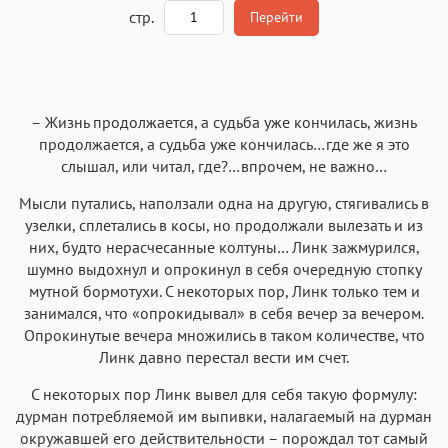
A
стр.
Перейти
Текст
Текст
Текст
Текст
– Жизнь продолжается, а судьба уже кончилась, жизнь
продолжается, а судьба уже кончилась…где же я это
слышал, или читал, где?…впрочем, не важно…
Мысли путались, наползали одна на другую, стягивались в
узелки, сплетались в косы, но продолжали вылезать и из
Аа
Аа
Аа
Аа
них, будто нерасчесанные колтуны… Линк зажмурился,
Roboto
Fira Sans
Garamond
Times
шумно выдохнул и опрокинул в себя очередную стопку
мутной бормотухи. С некоторых пор, Линк только тем и
Аа
Аа
Аа
Аа
занимался, что «опрокидывал» в себя вечер за вечером.
Iowan
SF Serif
New York
San Francisco
Опрокинутые вечера множились в таком количестве, что
Линк давно перестал вести им счет.
Аа
Аа
Аа
Аа
С некоторых пор Линк вывел для себя такую формулу:
Helvetica Neue
Georgia
Arial
Times New Roman
дурман потребляемой им выпивки, налагаемый на дурман
Аа
Аа
Аа
Аа
окружавшей его действительности – порождал тот самый