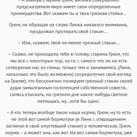
предсказуемом мире имеет свои определенные
преимущества. Вот скажем ты и твоя грязная стойка…
Грюм, не обращая на слова Линка никакого внимания,
продолжал протирать свой стакан…
– Или, скажем, твой не менее грязный стакан…
– Скажи, не приходило тебе в голову, старина Грюм, что
мы все с некоторых пор, ну т.е. с самого что ни на есть
сотворения нас из глины, только тем и занимаемся, (Линк,
насколько это было возможно) сосредоточил свой взгляд
на Грюме), что бесконечно полируем грязный стакан своей
души замызганным полотенцем собственной совести,
силясь отыскать, на грязном дне какое-нибудь светлое
пятнышко, ну…хотя бы одно.
– А что теперь вообще такое наша норма, Грюм, ну то есть
не этой вот самой бормотухи (и Линк с отвращением
заглянул в свой опустевший стакан) а человеческая, Грюм,
норма – а может она, как вот эта вот самая бормотуха, уже