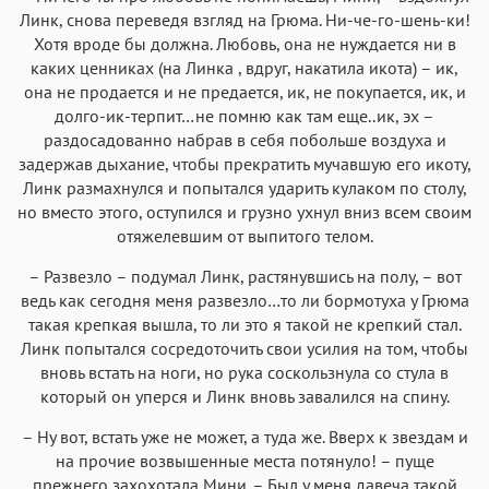
Линк, снова переведя взгляд на Грюма. Ни-че-го-шень-ки!
Хотя вроде бы должна. Любовь, она не нуждается ни в
каких ценниках (на Линка , вдруг, накатила икота) – ик,
она не продается и не предается, ик, не покупается, ик, и
долго-ик-терпит…не помню как там еще..ик, эх –
раздосадованно набрав в себя побольше воздуха и
задержав дыхание, чтобы прекратить мучавшую его икоту,
Линк размахнулся и попытался ударить кулаком по столу,
но вместо этого, оступился и грузно ухнул вниз всем своим
отяжелевшим от выпитого телом.
– Развезло – подумал Линк, растянувшись на полу, – вот
ведь как сегодня меня развезло…то ли бормотуха у Грюма
такая крепкая вышла, то ли это я такой не крепкий стал.
Линк попытался сосредоточить свои усилия на том, чтобы
вновь встать на ноги, но рука соскользнула со стула в
который он уперся и Линк вновь завалился на спину.
– Ну вот, встать уже не может, а туда же. Вверх к звездам и
на прочие возвышенные места потянуло! – пуще
прежнего захохотала Мини. – Был у меня давеча такой