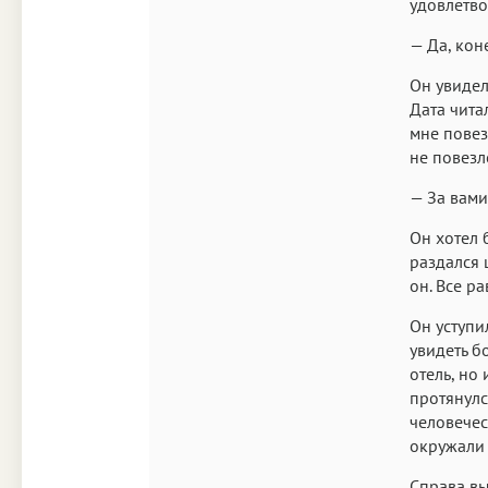
удовлетв
— Да, кон
Он увидел
Дата чита
мне повез
не повезл
— За вами
Он хотел б
раздался 
он. Все ра
Он уступи
увидеть б
отель, но 
протянулс
человечес
окружали 
Справа вы