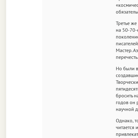
«космичес
обязател
Третье же
на 50-70-
поколение
писателей
Мастер. А
перечесть
Но были в
создавшие
Творчески
пятидесят
бросить н
годов он 
научной д
Однако, т
читается 
привлекате