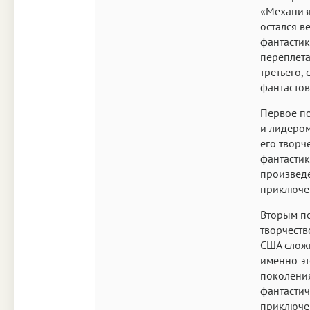
«Механизм
остался в
фантастик
переплета
третьего,
фантастов
Первое по
и лидером
его творч
фантастику
произведе
приключен
Вторым по
творчеств
США сложи
именно эт
поколения
фантастич
приключен