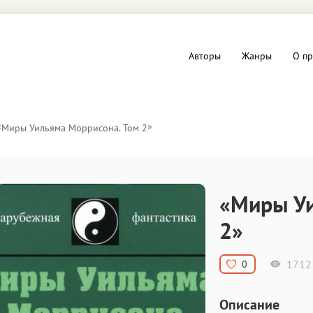
Авторы
Жанры
О пр
вы и Триллеры
Любовные романы
«
»
Миры Уильяма Моррисона. Том 2
Детское
ная литература
Документальная литератур
«Миры Уи
Драматургия
2»
дство
Компьютеры и Интернет
1712
0
ное
Фольклор
Описание