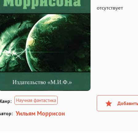
отсутствует
Научная фантастика
Жанр:
Добавить
Уильям Моррисон
Автор: