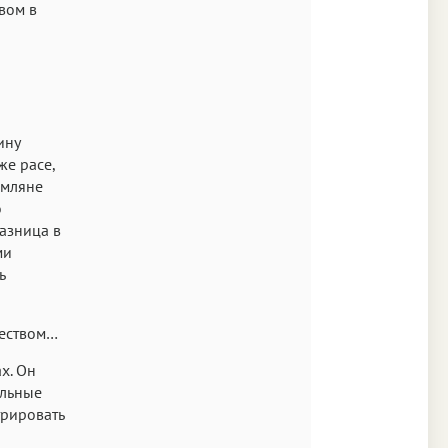
вом в
ину
же расе,
емляне
о
азница в
ми
ь
ществом…
х. Он
ельные
трировать