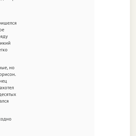
пришелся
ое
еяду
ликий
егко
ные, но
ррисон.
онец
захотел
идесятых
ался
сходно