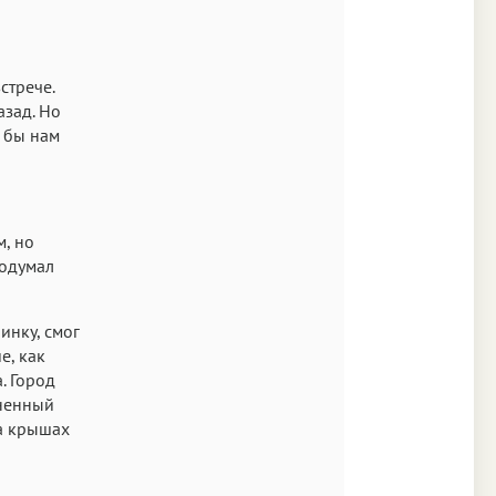
стрече.
азад. Но
и бы нам
м, но
подумал
инку, смог
е, как
а. Город
лненный
на крышах