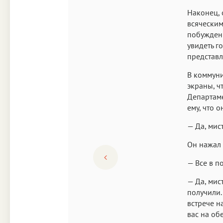
Наконец, 
всяческим
побуждени
увидеть г
представл
В коммуни
экраны, ч
Департаме
ему, что 
— Да, мис
Он нажал 
— Все в п
— Да, мис
получили.
встрече н
вас на об