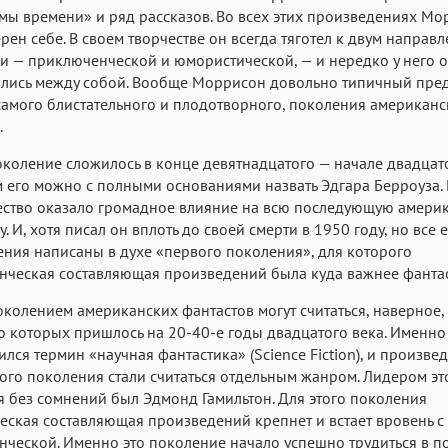
Roboto
Fira Sans
ы времени» и ряд рассказов. Во всех этих произведениях Мо
Garamond
ерен себе. В своем творчестве он всегда тяготел к двум направ
Аа
Аа
Аа
и — приключенческой и юмористической, — и нередко у него 
Iowan
SF Serif
San Francisco
лись между собой. Вообще Моррисон довольно типичный пред
 самого блистательного и плодотворного, поколения американ
Аа
Аа
Аа
.
Helvetica Neue
Georgia
Arial
Time
коление сложилось в конце девятнадцатого — начале двадцат
Аа
Аа
Аа
 его можно с полными основаниями назвать Эдгара Берроуза.
ество оказало громадное влияние на всю последующую амери
Menlo
Courier
Courier New
. И, хотя писал он вплоть до своей смерти в 1950 году, но все 
ния написаны в духе «первого поколения», для которого
ческая составляющая произведений была куда важнее фантас
колением американских фантастов могут считаться, наверное, 
о которых пришлось на 20-40-е годы двадцатого века. Именно 
лся термин «научная фантастика» (Science Fiction), и произве
ого поколения стали считаться отдельным жанром. Лидером эт
 без сомнений был Эдмонд Гамильтон. Для этого поколения
еская составляющая произведений крепнет и встает вровень с
ческой. Именно это поколение начало успешно трудиться в 