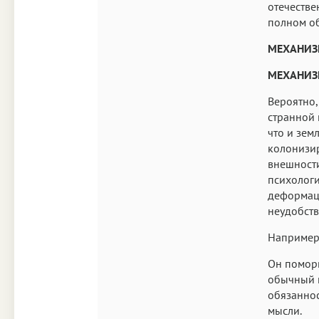
отечестве
полном о
МЕХАНИЗ
МЕХАНИЗ
Вероятно,
странной 
что и зем
колонизир
внешности
психологи
деформаци
неудобств
Например
Он поморщ
обычный г
обязаннос
мысли.