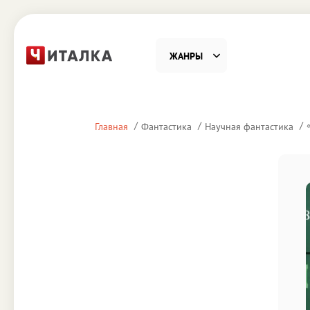
ЖАНРЫ
Фантастика
Детекти
Главная
Фантастика
Научная фантастика
Приключения
Проза
Наука, Образование
Справоч
Религия и духовность
Поэзия
Юмор
Домово
Деловая литература
Старин