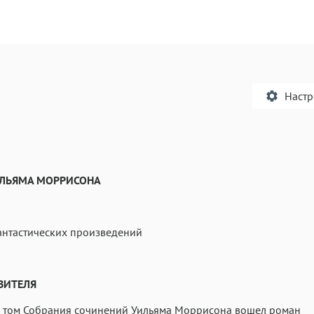
Наст
ЛЬЯМА МОРРИСОНА
Текст
Текст
Текст
Те
антастических произведений
ВИТЕЛЯ
Аа
Аа
Аа
й том Собрания сочинений Уильяма Моррисона вошел роман