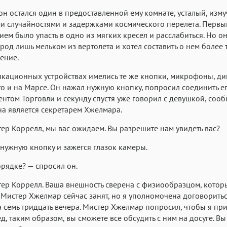
он остался один в предоставленной ему комнате, усталый, изм
и случайностями и задержками космического перелета. Перв
ем было упасть в одно из мягких кресел и расслабиться. Но он
ород лишь мельком из вертолета и хотел составить о нем более
ение.
кационных устройствах имелись те же кнопки, микрофоны, д
то и на Марсе. Он нажал нужную кнопку, попросил соединить ег
нтом Торговли и секунду спустя уже говорил с девушкой, со
она является секретарем Хжелмара.
тер Коррелл, мы вас ожидаем. Вы разрешите нам увидеть вас?
нужную кнопку и зажегся глазок камеры.
орядке? — спросил он.
тер Коррелл. Ваша внешность сверена с физиообразцом, кото
 Мистер Хжелмар сейчас занят, но я уполномочена договоритьс
а семь тридцать вечера. Мистер Хжелмар попросил, чтобы я пр
ед, таким образом, вы сможете все обсудить с ним на досуге. Вы