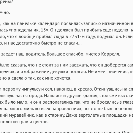
орены?
ечно.
, как на панельке календаря появилась запись о назначенной в
лась «понедельник, 15». Он должен был прибыть еще неделю н
ло, что я вообще прибыл сюда в 2731-м году, подумал он. Есл
о, и нас достаточно быстро не спасли…
 заедет наш водитель. Большое спасибо, мистер Коррелл.
ыло сказать, что не стоит за ним заезжать, что он доберется са
щелчок, и изображение девушки погасло. Не имеет значения, 
вно я сделаю так, как мне хочется.
л первому импульсу и сел, наконец, в кресло. Откинувшись на сп
ольшую часть города. Нашлись и другие здания, столь же высоки
их было мало, и они располагались так, что не бросались в глаз
я на много миль во всех направлениях, но это не был перепо
кий муравейник, как в старину. Даже вертолетные площадки 
полоски трав и цветов.
силось массивное здание, которое сперва его озадачило. Оно