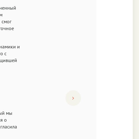
ученный
ым
 смог
 точное
инамики и
о с
общившей
рый мы
я о
игласила