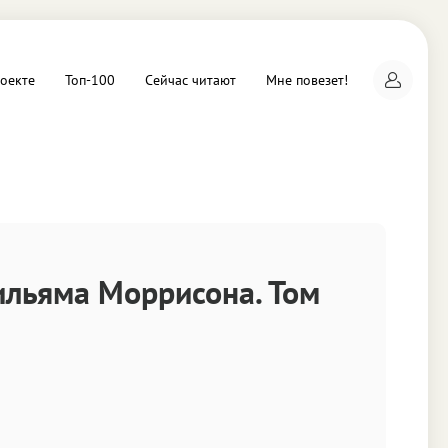
оекте
Топ-100
Сейчас читают
Мне повезет!
а
льяма Моррисона. Том