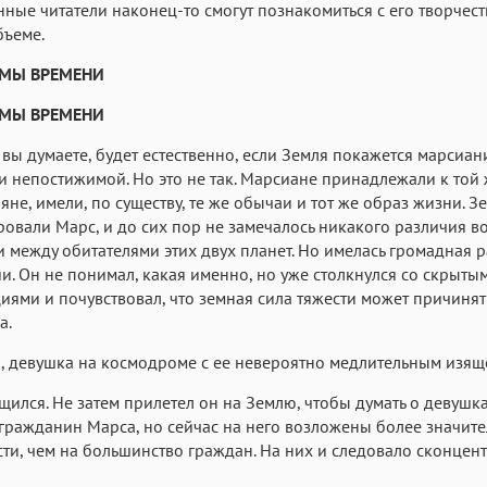
нные читатели наконец-то смогут познакомиться с его творчест
бъеме.
МЫ ВРЕМЕНИ
МЫ ВРЕМЕНИ
 вы думаете, будет естественно, если Земля покажется марсиан
и непостижимой. Но это не так. Марсиане принадлежали к той 
ляне, имели, по существу, те же обычаи и тот же образ жизни. З
овали Марс, и до сих пор не замечалось никакого различия в
 между обитателями этих двух планет. Но имелась громадная р
и. Он не понимал, какая именно, но уже столкнулся со скрыты
ями и почувствовал, что земная сила тяжести может причинят
а.
, девушка на космодроме с ее невероятно медлительным изя
ился. Не затем прилетел он на Землю, чтобы думать о девушка
ражданин Марса, но сейчас на него возложены более значит
ти, чем на большинство граждан. На них и следовало сконцен