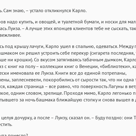
ь. Сам знаю, – устало откликнулся Карло.
ров надо купить, и овощей, и туалетной бумаги, и носки для ма
ась Луиза. – А лучше этих японцев клиентов тебе не сыскать, так
вежливее.
ь под крышу лачуги, Карло ушел в спальню, одеваться. Между
шмаком он решил устроить себе перекур (сигарета последняя, 
ше ни крошки). Со вкусом затягиваясь табачным дымком, Карл
аз с книг на полу – коллекции книг о Венеции, «библиотеки», к
ески именовала ее Луиза. Книги все до единой потрепаны,
ены, заплесневели, покоробились от сырости так, что ни одна
ся, каждая страница – все равно, что поверхность Лагуны в ве
кое, одним словом, зрелище. Проходя мимо, Карло легонько 
тывшего за ночь башмака ближайшую стопку и снова вышел в 
 целуя дочурку, а после – Луизу, сказал он. – Буду поздно: они
стить.
туда понесло?