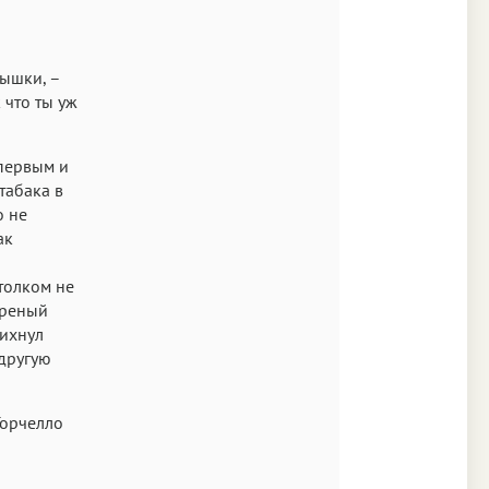
лышки, –
 что ты уж
 первым и
табака в
о не
ак
 толком не
треный
пихнул
другую
 Торчелло