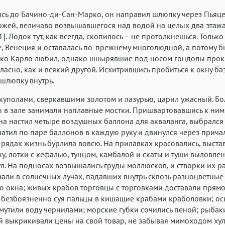
ь до Бачино-ди-Сан-Марко, он направил шлюпку через Пьяце
жей, величаво возвышавшегося над водой на целых два этажа
]. Лодок тут, как всегда, скопилось – не протолкнешься. Только 
е, Венеция и оставалась по-прежнему многолюдной, а потому б
рко Карло любил, однако шнырявшие под носом гондолы прок
ласно, как и всякий другой. Исхитрившись пробиться к окну ба
шлюпку внутрь.
 куполами, сверкавшими золотом и лазурью, царил ужасный. Б
ы в зале занимали наплавные мостки. Пришвартовавшись к ним
на настил четыре воздушных баллона для акваланга, выбрался
ватил по паре баллонов в каждую руку и двинулся через причал
рядах жизнь бурлила вовсю. На прилавках красовались, выст
у, лотки с кефалью, тунцом, камбалой и скаты и туши выловле
ул. На подносах возвышались груды моллюсков, и створки их р
али в солнечных лучах, падавших внутрь сквозь разноцветные
о окна; живых крабов торговцы с торговками доставали прям
, безбоязненно суя пальцы в кишащие крабами краболовки; ос
мутили воду чернилами; морские губки сочились пеной; рыбак
 выкрикивали цены на свой товар, не забывая мимоходом хул