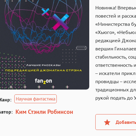
Новинка! Впервы
повестей и расск
«Министерства бу
«Хьюго», «Небью
редакцией Джонат
вершин Гималаев
стабильность, со
ответственность 
– искатели прик
провидцы – иссл
традиционных для
рукой подать до 
Научная фантастика
Жанр:
Ким Стэнли Робинсон
Автор:
Добавить