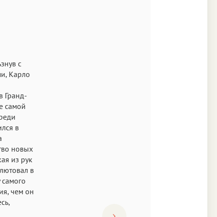
знув с
и, Карло
в Гранд-
ке самой
среди
ился в
а
ство новых
ая из рук
алютовал в
у самого
ия, чем он
сь,