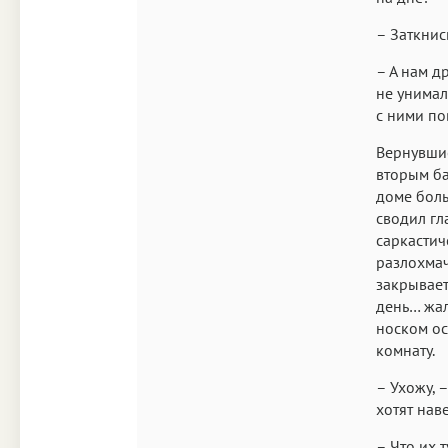
– Заткнис
– А нам д
не унимал
с ними по
Вернувшис
вторым ба
доме боль
сводил гл
саркастич
разлохмач
закрывает
день… жал
носком ос
комнату.
– Ухожу, –
хотят наве
– Что их 