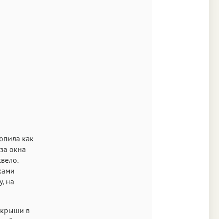
Аа
Times
Аа
New York
Аа
s New Roman
Аа
SF Mono
вопила как
-за окна
вело.
ками
, на
с крыши в