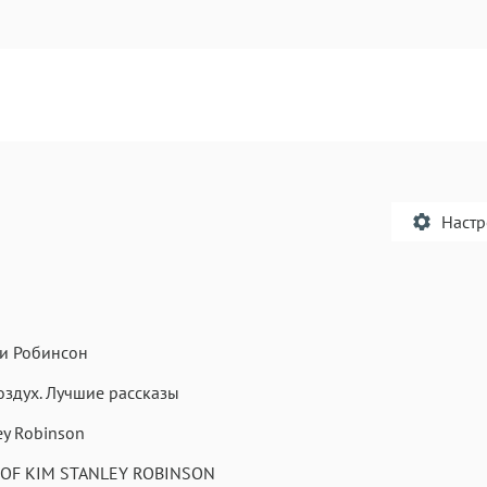
Наст
ли Робинсон
Текст
Текст
Текст
Те
здух. Лучшие рассказы
ey Robinson
 OF KIM STANLEY ROBINSON