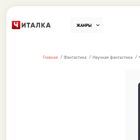
ЖАНРЫ
Фантастика
Детекти
Главная
Фантастика
Научная фантастика
Приключения
Проза
Наука, Образование
Справоч
Религия и духовность
Поэзия
Юмор
Домово
Деловая литература
Старин