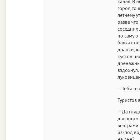
канал. В 
город точ
летнему у
разве что
соседних 
по самую 
балках пе
дранки, ка
кусков цв
дренажных
вздохнул.
луковица
– Тебя те
Туристов 
– Да гляд
дверного 
венграми 
из-под во
на дне?