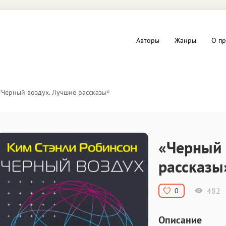
Авторы
Жанры
О пр
вы и Триллеры
Любовные романы
«
»
Черный воздух. Лучшие рассказы
Детское
ная литература
Документальная литератур
«Черный 
Драматургия
рассказы
дство
Компьютеры и Интернет
482
0
ное
Фольклор
Описание