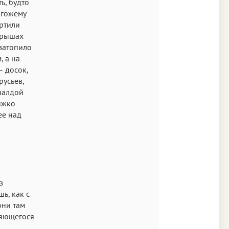
ь, будто
огожему
ортили
крышах
 затопило
, а на
– досок,
русьев,
валдой
яжко
ее над
з
ь, как с
они там
ляющегося