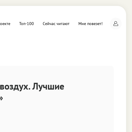
оекте
Топ-100
Сейчас читают
Мне повезет!
а
воздух. Лучшие
»