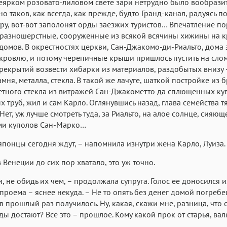
неярком розовато-лиловом свете зари нетрудно было вообразит
но таков, как всегда, как прежде, будто Гранд-канал, радуясь п
тру, вот-вот заполонят орды заезжих туристов… Впечатление п
 разношерстные, сооруженные из всякой всячины хижины на 
домов. В окрестностях церкви, Сан-Джакомо-ди-Риальто, дома
кровлю, и потому черепичные крыши пришлось пустить на слом
рекрытий возвести хибарки из материалов, раздобытых внизу 
мня, металла, стекла. В такой же лачуге, шаткой постройке из б
етного стекла из витражей Сан-Джакометто да сплющенных ку
 труб, жил и сам Карло. Оглянувшись назад, глава семейства т
 Нет, уж лучше смотреть туда, за Риальто, на алое солнце, сияющ
ми куполов Сан-Марко…
 японцы сегодня ждут, – напомнила изнутри жена Карло, Луиза.
в Венеции до сих пор хватало, это уж точно.
и, не обидь их чем, – продолжала супруга. Голос ее доносился и
проема – яснее некуда. – Не то опять без денег домой погребеш
в прошлый раз получилось. Ну, какая, скажи мне, разница, что 
ды достают? Все это – прошлое. Кому какой прок от старья, ва