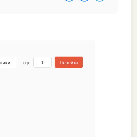
роики
стр.
Перейти
A
кст