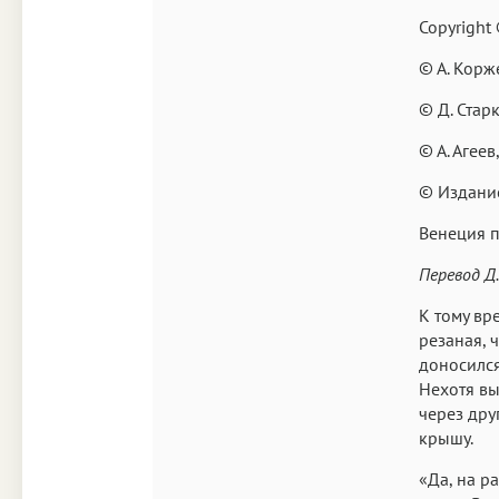
Copyright
© А. Корж
© Д. Стар
© А. Агее
© Издание
Венеция 
Перевод Д
К тому вр
резаная, 
доносился
Нехотя вы
через дру
крышу.
«Да, на р