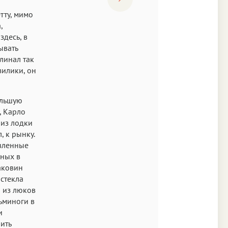
тту, мимо
,
здесь, в
ывать
линал так
зилики, он
ольшую
, Карло
 из лодки
, к рынку.
авленные
нных в
аковин
 стекла
о из люков
ьминоги в
и
ить