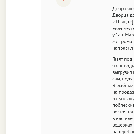
Добравшис
Дворца до
к Пьяцце[1
этом мест
у Сан-Ма
же громог
направил 
Гвалт под
часть вод
выгрузил 
сам, подх
В рыбных 
на продаж
лагуне ак
поблескив
восточног
в настиле
ведерках 
наперебой