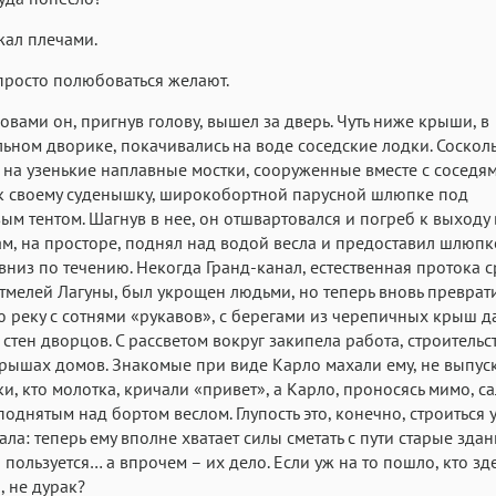
ал плечами.
просто полюбоваться желают.
ловами он, пригнув голову, вышел за дверь. Чуть ниже крыши, в
ьном дворике, покачивались на воде соседские лодки. Сосколь
на узенькие наплавные мостки, сооруженные вместе с соседям
к своему суденышку, широкобортной парусной шлюпке под
ым тентом. Шагнув в нее, он отшвартовался и погреб к выходу 
там, на просторе, поднял над водой весла и предоставил шлюп
 вниз по течению. Некогда Гранд-канал, естественная протока 
тмелей Лагуны, был укрощен людьми, но теперь вновь преврат
 реку с сотнями «рукавов», с берегами из черепичных крыш д
стен дворцов. С рассветом вокруг закипела работа, строитель
крышах домов. Знакомые при виде Карло махали ему, не выпуск
ки, кто молотка, кричали «привет», а Карло, проносясь мимо, с
поднятым над бортом веслом. Глупость это, конечно, строиться 
ала: теперь ему вполне хватает силы сметать с пути старые здан
 пользуется… а впрочем – их дело. Если уж на то пошло, кто зде
, не дурак?