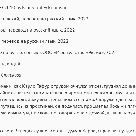
 © 2010 by Kim Stanley Robinson
Аа
Аа
Аа
еневский, перевод на русский язык, 2022
Roboto
Fira Sans
Garamond
ков, перевод на русский язык, 2022
Аа
Аа
Аа
в, перевод на русский язык, 2022
Iowan
SF Serif
San Francisco
 на русском языке. ООО «Издательство «Эксмо», 2022
Аа
Аа
Аа
под водой
Helvetica Neue
Georgia
Arial
Time
Аа
Аа
Аа
. Старкова
Menlo
Courier
Courier New
емени, как Карло Тафур с трудом очнулся от сна, грудная дочь 
чайник свистел, в комнате веяло ароматом печного дымка, а из
 плеск волн, лижущих стены нижнего этажа. Снаружи едва расс
путавшись из простыней, он поднялся, прошлепал босыми пят
гую комнату и, ни слова не говоря жене с дочкой, вышел наружу
ассвете Венеция лучше всего», – думал Карло, справляя нужду 