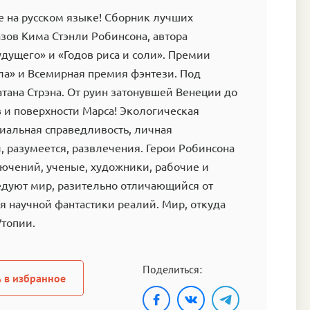
е на русском языке! Сборник лучших
азов Кима Стэнли Робинсона, автора
дущего» и «Годов риса и соли». Премии
ла» и Всемирная премия фэнтези. Под
ана Стрэна. От руин затонувшей Венеции до
 и поверхности Марса! Экологическая
циальная справедливость, личная
и, разумеется, развлечения. Герои Робинсона
лючений, ученые, художники, рабочие и
едуют мир, разительно отличающийся от
 научной фантастики реалий. Мир, откуда
Утопии.
Поделиться:
 в избранное