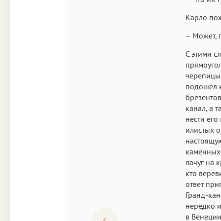
Карло пож
– Может, 
С этими с
прямоугол
черепицы 
подошел 
брезентов
канал, а 
нести его
илистых о
настоящую
каменных 
лачуг на 
кто верев
ответ при
Гранд-кан
нередко и
в Венеции