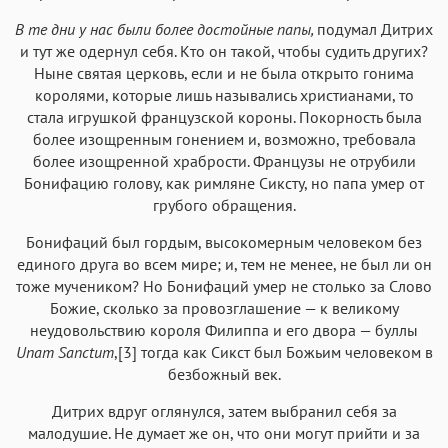
В те дни у нас были более достойные папы,
подумал Дитрих
и тут же одернул себя. Кто он такой, чтобы судить других?
Ныне святая церковь, если и не была открыто гонима
королями, которые лишь назывались христианами, то
стала игрушкой французской короны. Покорность была
более изощренным гонением и, возможно, требовала
более изощренной храбрости. Французы не отрубили
Бонифацию голову, как римляне Сиксту, но папа умер от
грубого обращения.
Бонифаций был гордым, высокомерным человеком без
единого друга во всем мире; и, тем не менее, не был ли он
тоже мучеником? Но Бонифаций умер не столько за Слово
Божие, сколько за провозглашение — к великому
неудовольствию короля Филиппа и его двора — буллы
Unam Sanctum
,[3] тогда как Сикст был Божьим человеком в
безбожный век.
Дитрих вдруг оглянулся, затем выбранил себя за
малодушие. Не думает же он, что они могут прийти и за