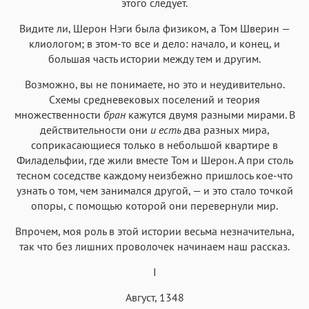
этого следует.
Видите ли, Шерон Нэги была физиком, а Том Шверин —
клиологом; в этом-то все и дело: начало, и конец, и
большая часть истории между тем и другим.
Возможно, вы не понимаете, но это и неудивительно.
Схемы средневековых поселений и теория
множественности
бран
кажутся двумя разными мирами. В
действительности они
и есть
два разных мира,
соприкасающиеся только в небольшой квартире в
Филадельфии, где жили вместе Том и Шерон. А при столь
тесном соседстве каждому неизбежно пришлось кое-что
узнать о том, чем занимался другой, — и это стало точкой
опоры, с помощью которой они перевернули мир.
Впрочем, моя роль в этой истории весьма незначительна,
так что без лишних проволочек начинаем наш рассказ.
I
Август, 1348