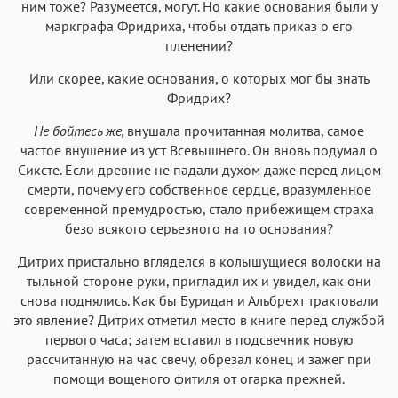
ним тоже? Разумеется, могут. Но какие основания были у
маркграфа Фридриха, чтобы отдать приказ о его
пленении?
Или скорее, какие основания, о которых мог бы знать
Фридрих?
Не бойтесь же,
внушала прочитанная молитва, самое
частое внушение из уст Всевышнего. Он вновь подумал о
Сиксте. Если древние не падали духом даже перед лицом
смерти, почему его собственное сердце, вразумленное
современной премудростью, стало прибежищем страха
безо всякого серьезного на то основания?
Дитрих пристально вгляделся в колышущиеся волоски на
тыльной стороне руки, пригладил их и увидел, как они
снова поднялись. Как бы Буридан и Альбрехт трактовали
это явление? Дитрих отметил место в книге перед службой
первого часа; затем вставил в подсвечник новую
рассчитанную на час свечу, обрезал конец и зажег при
помощи вощеного фитиля от огарка прежней.