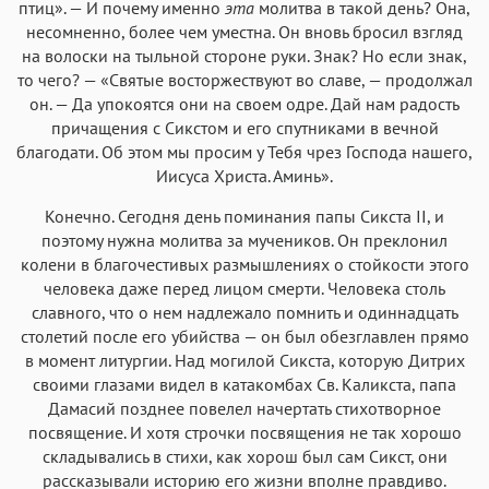
птиц». — И почему именно
эта
молитва в такой день? Она,
несомненно, более чем уместна. Он вновь бросил взгляд
на волоски на тыльной стороне руки. Знак? Но если знак,
то чего? — «Святые восторжествуют во славе, — продолжал
он. — Да упокоятся они на своем одре. Дай нам радость
причащения с Сикстом и его спутниками в вечной
благодати. Об этом мы просим у Тебя чрез Господа нашего,
Иисуса Христа. Аминь».
Конечно. Сегодня день поминания папы Сикста II, и
поэтому нужна молитва за мучеников. Он преклонил
колени в благочестивых размышлениях о стойкости этого
человека даже перед лицом смерти. Человека столь
славного, что о нем надлежало помнить и одиннадцать
столетий после его убийства — он был обезглавлен прямо
в момент литургии. Над могилой Сикста, которую Дитрих
своими глазами видел в катакомбах Св. Каликста, папа
Дамасий позднее повелел начертать стихотворное
посвящение. И хотя строчки посвящения не так хорошо
складывались в стихи, как хорош был сам Сикст, они
рассказывали историю его жизни вполне правдиво.