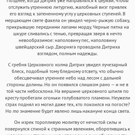
Позднее, когда Дитрих уже направлялся к церкви, чтобы
отслужить утреннюю литургию, жалобный визг привлек
его взгляд к затененному углу у церковных ступеней. В
мерцающем свете факела он увидел черно-рыжую собаку,
прикрывшую передними лапами морду. Черные пятна на
шкуре сливались с тенью, превращая зверя в нечто
невообразимое: наполовину пес, наполовину
швейцарский сыр. Дворняга проводила Дитриха
взглядом, полным надежды.
С гребня Церковного холма Дитрих увидел лучезарный
блеск, подобный тому бледному отсвету, что обычно
обесцвечивал утреннее небо над лесом с дальней
стороны долины. Но он появился слишком рано — и не в
той части небосклона. На вершине церковного шпиля по
кресту пробегали огоньки голубоватого пламени. Неужели
страх поднял из могил даже тех, кто покоился на погосте?
Но
то
знамение будет явлено лишь накануне конца света.
Он изрек торопливую молитву от нечистой силы и
повернулся спиной к странным явлениям, оборотившись к