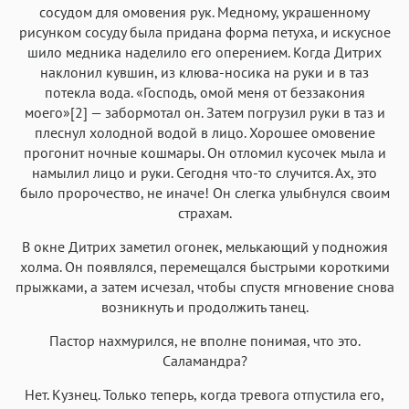
сосудом для омовения рук. Медному, украшенному
рисунком сосуду была придана форма петуха, и искусное
шило медника наделило его оперением. Когда Дитрих
наклонил кувшин, из клюва-носика на руки и в таз
потекла вода. «Господь, омой меня от беззакония
моего»[2] — забормотал он. Затем погрузил руки в таз и
плеснул холодной водой в лицо. Хорошее омовение
прогонит ночные кошмары. Он отломил кусочек мыла и
намылил лицо и руки. Сегодня что-то случится. Ах, это
было пророчество, не иначе! Он слегка улыбнулся своим
страхам.
В окне Дитрих заметил огонек, мелькающий у подножия
холма. Он появлялся, перемещался быстрыми короткими
прыжками, а затем исчезал, чтобы спустя мгновение снова
возникнуть и продолжить танец.
Пастор нахмурился, не вполне понимая, что это.
Саламандра?
Нет. Кузнец. Только теперь, когда тревога отпустила его,