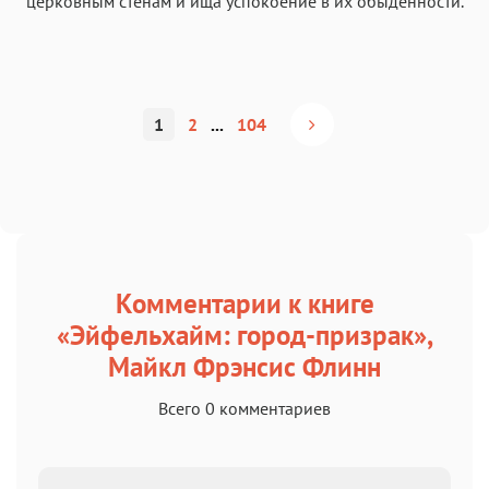
церковным стенам и ища успокоение в их обыденности.
1
2
...
104
Комментарии к книге
«Эйфельхайм: город-призрак»,
Майкл Фрэнсис Флинн
Всего 0 комментариев