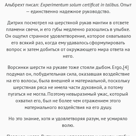
Альбрехт писал:
Experimentum solum certificat in talibus.
Опыт
— единственно надежное руководство.
Дитрих посмотрел на шерстяной рукав мантии в отсвете
пламени свечи, и его губы медленно разошлись в улыбке.
Он ощутил странное удовлетворение, которое охватывало
его всякий раз, когда ему удавалось сформулировать
вопрос и затем добиться от окружающего мира ответа на
него.
Ворсинки шерсти на рукаве тоже стояли дыбом. Ergo,[4]
подумал он, побудительная сила, оказавшая воздействие
на его волосы, была внешней и материальной, поскольку
шерстяная ряса не имела части духовной, а потому
пугаться не могла. Поэтому невыразимый ужас, который
охватил его, был не более чем отражением этого
материального воздействия на его душу.
Но это знание, хотя и удовлетворяя разум, не усмиряло
волю.