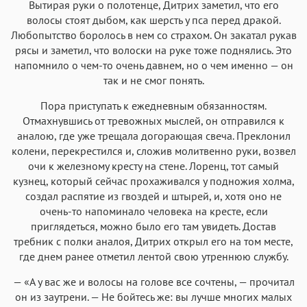
Вытирая руки о полотенце, Дитрих заметил, что его
волосы стоят дыбом, как шерсть у пса перед дракой.
Любопытство боролось в нем со страхом. Он закатал рукав
рясы и заметил, что волоски на руке тоже поднялись. Это
напомнило о чем-то очень давнем, но о чем именно — он
так и не смог понять.
Пора приступать к ежедневным обязанностям.
Отмахнувшись от тревожных мыслей, он отправился к
аналою, где уже трещала догорающая свеча. Преклонил
колени, перекрестился и, сложив молитвенно руки, возвел
очи к железному кресту на стене. Лоренц, тот самый
кузнец, который сейчас прохаживался у подножия холма,
создал распятие из гвоздей и штырей, и, хотя оно не
очень-то напоминало человека на кресте, если
приглядеться, можно было его там увидеть. Достав
требник с полки аналоя, Дитрих открыл его на том месте,
где днем ранее отметил лентой свою утреннюю службу.
— «А у вас же и волосы на голове все сочтены, — прочитал
он из заутрени. — Не бойтесь же: вы лучше многих малых