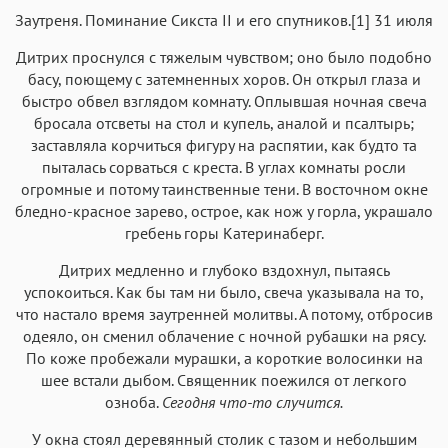
Заутреня. Поминание Сикста II и его спутников.[1] 31 июля
Дитрих проснулся с тяжелым чувством; оно было подобно
басу, поющему с затемненных хоров. Он открыл глаза и
быстро обвел взглядом комнату. Оплывшая ночная свеча
бросала отсветы на стол и купель, аналой и псалтырь;
заставляла корчиться фигуру на распятии, как будто та
пыталась сорваться с креста. В углах комнаты росли
огромные и потому таинственные тени. В восточном окне
бледно-красное зарево, острое, как нож у горла, украшало
гребень горы Катеринаберг.
Дитрих медленно и глубоко вздохнул, пытаясь
успокоиться. Как бы там ни было, свеча указывала на то,
что настало время заутренней молитвы. А потому, отбросив
одеяло, он сменил облачение с ночной рубашки на рясу.
По коже пробежали мурашки, а короткие волосинки на
шее встали дыбом. Священник поежился от легкого
озноба.
Сегодня что-то случится.
У окна стоял деревянный столик с тазом и небольшим