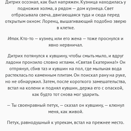
Дитрих осознал, как был напряжен. Кузница находилась у
подножия холма, а рядом — дом кузнеца. Свет
отбрасывала свеча, двигающаяся туда и сюда перед
открытым окном: Лоренц, вышагивающий подобно зверю
в клетке.
Итак.
Кто-то — кузнец или его жена — тоже проснулся и
явно нервничал.
Дитрих потянулся к кувшину, чтобы смыть мыло, и вдруг
ладони пронзило словно иглами. «Святая Екатерина!» Он
отпрянул, сбив таз и кувшин на пол, где мыльная вода
растеклась по каменным плитам. Он поискал рану на руке,
но не обнаружил. Затем, после короткого замешательства,
встал на колени и поднял кувшин, держа его с опаской,
как будто тот снова мог ударить.
— Ты своенравный петух, — сказал он кувшину, — клюнул
меня, как живой.
Петух, равнодушный к упрекам, встал на прежнее место.